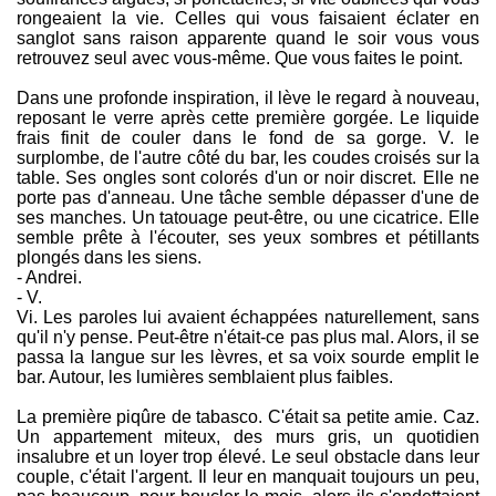
rongeaient la vie. Celles qui vous faisaient éclater en
sanglot sans raison apparente quand le soir vous vous
retrouvez seul avec vous-même. Que vous faites le point.
Dans une profonde inspiration, il lève le regard à nouveau,
reposant le verre après cette première gorgée. Le liquide
frais finit de couler dans le fond de sa gorge. V. le
surplombe, de l'autre côté du bar, les coudes croisés sur la
table. Ses ongles sont colorés d'un or noir discret. Elle ne
porte pas d'anneau. Une tâche semble dépasser d'une de
ses manches. Un tatouage peut-être, ou une cicatrice. Elle
semble prête à l'écouter, ses yeux sombres et pétillants
plongés dans les siens.
- Andrei.
- V.
Vi. Les paroles lui avaient échappées naturellement, sans
qu'il n'y pense. Peut-être n'était-ce pas plus mal. Alors, il se
passa la langue sur les lèvres, et sa voix sourde emplit le
bar. Autour, les lumières semblaient plus faibles.
La première piqûre de tabasco. C'était sa petite amie. Caz.
Un appartement miteux, des murs gris, un quotidien
insalubre et un loyer trop élevé. Le seul obstacle dans leur
couple, c'était l'argent. Il leur en manquait toujours un peu,