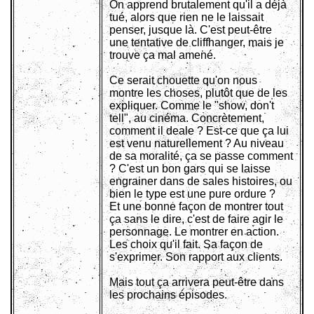
On apprend brutalement qu'il a déjà
tué, alors que rien ne le laissait
penser, jusque là. C'est peut-être
une tentative de cliffhanger, mais je
trouve ça mal amené.
Ce serait chouette qu'on nous
montre les choses, plutôt que de les
expliquer. Comme le "show, don't
tell", au cinéma. Concrètement,
comment il deale ? Est-ce que ça lui
est venu naturellement ? Au niveau
de sa moralité, ça se passe comment
? C'est un bon gars qui se laisse
engrainer dans de sales histoires, ou
bien le type est une pure ordure ?
Et une bonne façon de montrer tout
ça sans le dire, c'est de faire agir le
personnage. Le montrer en action.
Les choix qu'il fait. Sa façon de
s'exprimer. Son rapport aux clients.
Mais tout ça arrivera peut-être dans
les prochains épisodes.