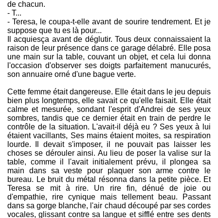
de chacun.
- T...
- Teresa, le coupa-t-elle avant de sourire tendrement. Et je
suppose que tu es là pour...
Il acquiesça avant de déglutir. Tous deux connaissaient la
raison de leur présence dans ce garage délabré. Elle posa
une main sur la table, couvant un objet, et cela lui donna
l'occasion d'observer ses doigts parfaitement manucurés,
son annuaire orné d'une bague verte.
Cette femme était dangereuse. Elle était dans le jeu depuis
bien plus longtemps, elle savait ce qu'elle faisait. Elle était
calme et mesurée, sondant l'esprit d'Andrei de ses yeux
sombres, tandis que ce dernier était en train de perdre le
contrôle de la situation. L'avait-il déjà eu ? Ses yeux à lui
étaient vacillants, Ses mains étaient moites, sa respiration
lourde. Il devait s'imposer, il ne pouvait pas laisser les
choses se dérouler ainsi. Au lieu de poser la valise sur la
table, comme il l'avait initialement prévu, il plongea sa
main dans sa veste pour plaquer son arme contre le
bureau. Le bruit du métal résonna dans la petite pièce. Et
Teresa se mit à rire. Un rire fin, dénué de joie ou
d'empathie, rire cynique mais tellement beau. Passant
dans sa gorge blanche, l'air chaud découpé par ses cordes
vocales, glissant contre sa langue et sifflé entre ses dents