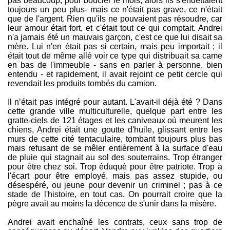
pas beaucoup, pour boucler le mois, alors ils s'endettaient
toujours un peu plus- mais ce n'était pas grave, ce n'était
que de l'argent. Rien qu'ils ne pouvaient pas résoudre, car
leur amour était fort, et c'était tout ce qui comptait. Andrei
n'a jamais été un mauvais garçon, c'est ce que lui disait sa
mère. Lui n'en était pas si certain, mais peu importait ; il
était tout de même allé voir ce type qui distribuait sa came
en bas de l'immeuble - sans en parler à personne, bien
entendu - et rapidement, il avait rejoint ce petit cercle qui
revendait les produits tombés du camion.
Il n’était pas intégré pour autant. L'avait-il déjà été ? Dans
cette grande ville multiculturelle, quelque part entre les
gratte-ciels de 121 étages et les caniveaux où meurent les
chiens, Andrei était une goutte d'huile, glissant entre les
murs de cette cité tentaculaire, tombant toujours plus bas
mais refusant de se mêler entièrement à la surface d'eau
de pluie qui stagnait au sol des souterrains. Trop étranger
pour être chez soi. Trop éduqué pour être patriote. Trop à
l'écart pour être employé, mais pas assez stupide, ou
désespéré, ou jeune pour devenir un criminel ; pas à ce
stade de l'histoire, en tout cas. On pourrait croire que la
pègre avait au moins la décence de s'unir dans la misère.
Andrei avait enchaîné les contrats, ceux sans trop de