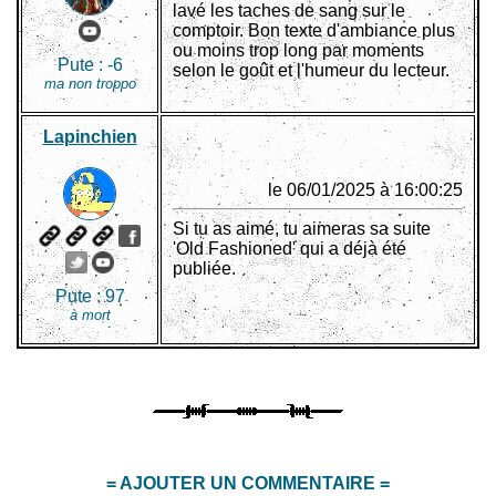
lavé les taches de sang sur le
comptoir. Bon texte d'ambiance plus
ou moins trop long par moments
Pute :
-6
selon le goût et l'humeur du lecteur.
ma non troppo
Lapinchien
le 06/01/2025 à 16:00:25
Si tu as aimé, tu aimeras sa suite
'Old Fashioned' qui a déjà été
publiée.
Pute :
97
à mort
= AJOUTER UN COMMENTAIRE =