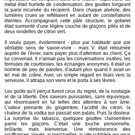
métal était humide de condensation, des gouttes longeant
la paroi incurvée du récipient. Dans chaque alvéole, des
lumières crues se reflétaient en autant de constellations
éteintes. Accompagnant cette pâle structure, le gobelet
était surmonté d'une légère couche de glaçons pilés et de
deux rondelles de citron vert.
Il voulu payer, évidemment - plus par habitude que par
véritable sens de savoir-vivre - mais V. était retournée
auprès de l'évier, sans payer plus d'attention au client. Ça
lui convenait. Il n'aimait pas les conversations inutiles, les
formules de courtoisies, les échanges anonymes. Il était un
homme de peu de paroles, d'autant plus quand il avait un
tel mal de crâne. Avec un simple regard en biais vers la
serveuse, il attrapa son verre et le porta à ses lèvres.
Les goûts qu'il perçut furent ceux du regret, de la nostalgie
et de la liberté. Des saveurs puissantes, sans équivoque,
qui résonnaient en lui telles des atteintes à son âme.
L'odeur prenante du gingembre, l'acidité du citron, la
chaleur de la vodka qui passait son palais. Puis la douleur.
La surprise du tabasco, quelques gouttes clairsemées
parmi les glaçons. C'était une touche personnelle,
brûlante, mais bienvenue. Une réminiscence des
souffrances aiguës, si ponctuelles, si vite oubliées qui vous