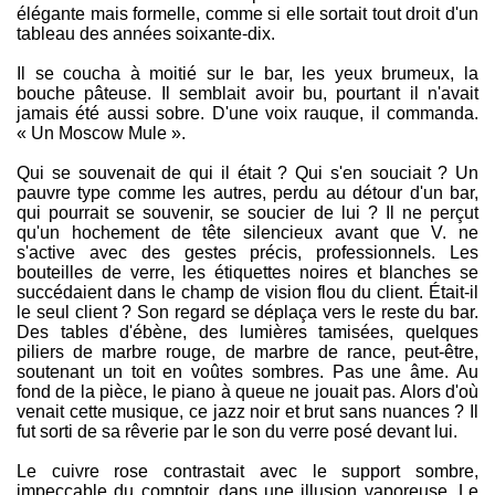
élégante mais formelle, comme si elle sortait tout droit d'un
tableau des années soixante-dix.
Il se coucha à moitié sur le bar, les yeux brumeux, la
bouche pâteuse. Il semblait avoir bu, pourtant il n'avait
jamais été aussi sobre. D'une voix rauque, il commanda.
« Un Moscow Mule ».
Qui se souvenait de qui il était ? Qui s'en souciait ? Un
pauvre type comme les autres, perdu au détour d'un bar,
qui pourrait se souvenir, se soucier de lui ? Il ne perçut
qu'un hochement de tête silencieux avant que V. ne
s'active avec des gestes précis, professionnels. Les
bouteilles de verre, les étiquettes noires et blanches se
succédaient dans le champ de vision flou du client. Était-il
le seul client ? Son regard se déplaça vers le reste du bar.
Des tables d'ébène, des lumières tamisées, quelques
piliers de marbre rouge, de marbre de rance, peut-être,
soutenant un toit en voûtes sombres. Pas une âme. Au
fond de la pièce, le piano à queue ne jouait pas. Alors d'où
venait cette musique, ce jazz noir et brut sans nuances ? Il
fut sorti de sa rêverie par le son du verre posé devant lui.
Le cuivre rose contrastait avec le support sombre,
impeccable du comptoir, dans une illusion vaporeuse. Le