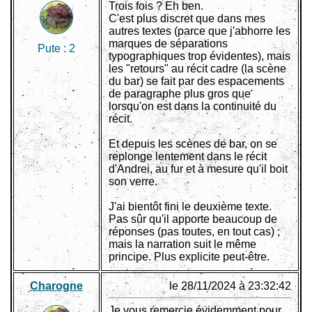
Trois fois ? Eh ben.
C'est plus discret que dans mes
autres textes (parce que j'abhorre les
marques de séparations
Pute :
2
typographiques trop évidentes), mais
les "retours" au récit cadre (la scène
du bar) se fait par des espacements
de paragraphe plus gros que
lorsqu'on est dans la continuité du
récit.
Et depuis les scènes de bar, on se
replonge lentement dans le récit
d'Andrei, au fur et à mesure qu'il boit
son verre.
J'ai bientôt fini le deuxième texte.
Pas sûr qu'il apporte beaucoup de
réponses (pas toutes, en tout cas) ;
mais la narration suit le même
principe. Plus explicite peut-être.
Charogne
le 28/11/2024 à 23:32:42
Je vous remercie évidemment pour