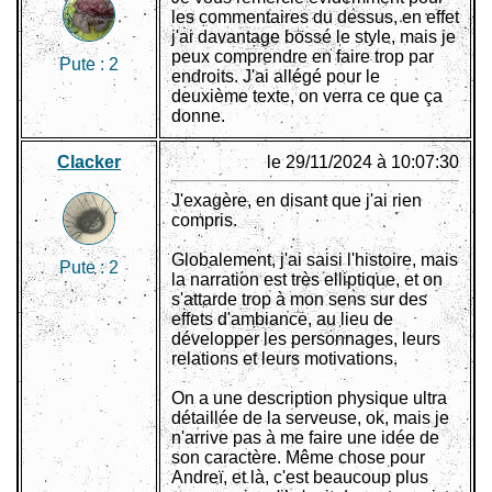
les commentaires du dessus, en effet
j'ai davantage bossé le style, mais je
peux comprendre en faire trop par
Pute :
2
endroits. J'ai allégé pour le
deuxième texte, on verra ce que ça
donne.
Clacker
le 29/11/2024 à 10:07:30
J'exagère, en disant que j'ai rien
compris.
Globalement, j'ai saisi l'histoire, mais
Pute :
2
la narration est très elliptique, et on
s'attarde trop à mon sens sur des
effets d'ambiance, au lieu de
développer les personnages, leurs
relations et leurs motivations.
On a une description physique ultra
détaillée de la serveuse, ok, mais je
n'arrive pas à me faire une idée de
son caractère. Même chose pour
Andreï, et là, c'est beaucoup plus