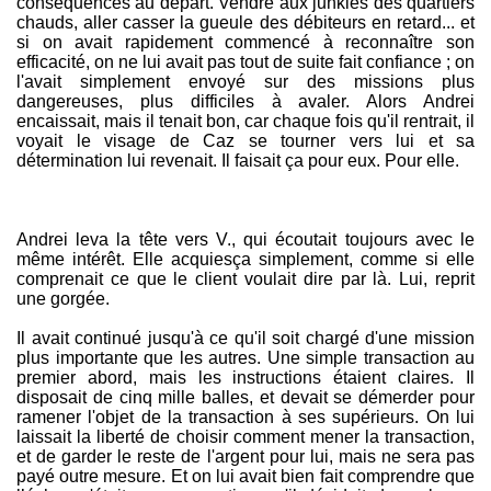
conséquences au départ. Vendre aux junkies des quartiers
chauds, aller casser la gueule des débiteurs en retard... et
si on avait rapidement commencé à reconnaître son
efficacité, on ne lui avait pas tout de suite fait confiance ; on
l'avait simplement envoyé sur des missions plus
dangereuses, plus difficiles à avaler. Alors Andrei
encaissait, mais il tenait bon, car chaque fois qu'il rentrait, il
voyait le visage de Caz se tourner vers lui et sa
détermination lui revenait. Il faisait ça pour eux. Pour elle.
Andrei leva la tête vers V., qui écoutait toujours avec le
même intérêt. Elle acquiesça simplement, comme si elle
comprenait ce que le client voulait dire par là. Lui, reprit
une gorgée.
Il avait continué jusqu'à ce qu'il soit chargé d'une mission
plus importante que les autres. Une simple transaction au
premier abord, mais les instructions étaient claires. Il
disposait de cinq mille balles, et devait se démerder pour
ramener l'objet de la transaction à ses supérieurs. On lui
laissait la liberté de choisir comment mener la transaction,
et de garder le reste de l'argent pour lui, mais ne sera pas
payé outre mesure. Et on lui avait bien fait comprendre que