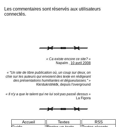
Les commentaires sont réservés aux utilisateurs
connectés.
« Ca existe encore ce site? »
Napalm
,
10 avril 2008
« "Un site de libre publication où, un coup sur deux, on
chie sur les auteurs qui envoient des texte en rédigeant
des présentations humiliantes et dégueulasses." »
Kkrstukrstrkktk, depuis l'overground
« Il n'y a que le talent qui ne lui soit pas passé dessus »
La Figora
Accueil
Textes
RSS
Guide
Poster un texte
Textes récents