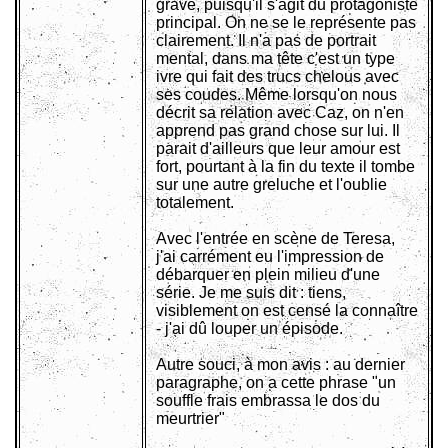
grave, puisqu'il s'agit du protagoniste
principal. On ne se le représente pas
clairement. Il n'a pas de portrait
mental, dans ma tête c'est un type
ivre qui fait des trucs chelous avec
ses coudes. Même lorsqu'on nous
décrit sa relation avec Caz, on n'en
apprend pas grand chose sur lui. Il
parait d'ailleurs que leur amour est
fort, pourtant à la fin du texte il tombe
sur une autre greluche et l'oublie
totalement.
Avec l'entrée en scène de Teresa,
j'ai carrément eu l'impression de
débarquer en plein milieu d'une
série. Je me suis dit : tiens,
visiblement on est censé la connaître
- j'ai dû louper un épisode.
Autre souci, à mon avis : au dernier
paragraphe, on a cette phrase "un
souffle frais embrassa le dos du
meurtrier"