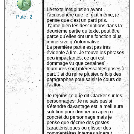
Le texte met plus en avant
l'atmosphère que le récit même, je
Pute :
2
pense que c'est un parti pris.
J'aime bien les descriptions dans la
deuxième partie du texte, peut être
parce qu'elles ont une fonction plus
immersive qu'informative.
La première partie est pas très
évidente à lire. Je trouve les phrases
peu impactantes, ce qui est
dommage vu que certaines
tournures sont intéressantes prises à
part. J'ai dû relire plusieurs fois des
paragraphes pour saisir le cours de
l'action.
Je rejoins ce que dit Clacker sur les
personnages. Je ne sais pas si
s'étendre davantage est la meilleure
solution pour donner un aperçu
concret du personnage mais je
pense que décrire des gestes
caractéristiques ou glisser des
commentaires internes aiderait.