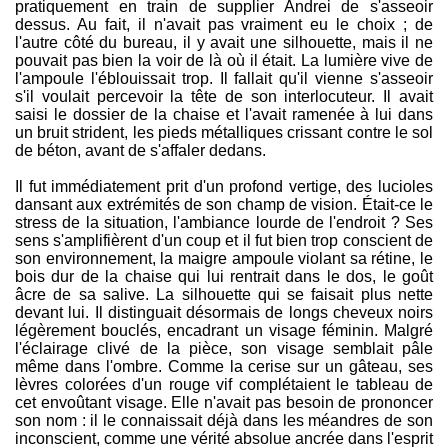
pratiquement en train de supplier Andrei de s'asseoir
dessus. Au fait, il n'avait pas vraiment eu le choix ; de
l'autre côté du bureau, il y avait une silhouette, mais il ne
pouvait pas bien la voir de là où il était. La lumière vive de
l'ampoule l'éblouissait trop. Il fallait qu'il vienne s'asseoir
s'il voulait percevoir la tête de son interlocuteur. Il avait
saisi le dossier de la chaise et l'avait ramenée à lui dans
un bruit strident, les pieds métalliques crissant contre le sol
de béton, avant de s'affaler dedans.
Il fut immédiatement prit d'un profond vertige, des lucioles
dansant aux extrémités de son champ de vision. Était-ce le
stress de la situation, l'ambiance lourde de l'endroit ? Ses
sens s'amplifièrent d'un coup et il fut bien trop conscient de
son environnement, la maigre ampoule violant sa rétine, le
bois dur de la chaise qui lui rentrait dans le dos, le goût
âcre de sa salive. La silhouette qui se faisait plus nette
devant lui. Il distinguait désormais de longs cheveux noirs
légèrement bouclés, encadrant un visage féminin. Malgré
l'éclairage clivé de la pièce, son visage semblait pâle
même dans l'ombre. Comme la cerise sur un gâteau, ses
lèvres colorées d'un rouge vif complétaient le tableau de
cet envoûtant visage. Elle n'avait pas besoin de prononcer
son nom : il le connaissait déjà dans les méandres de son
inconscient, comme une vérité absolue ancrée dans l'esprit