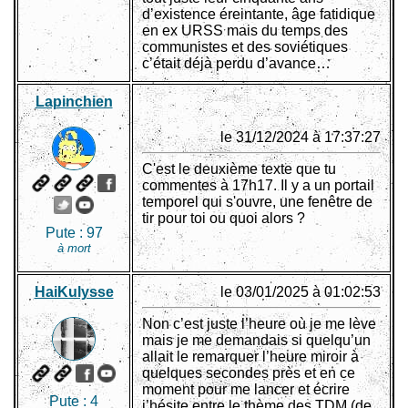
d’existence éreintante, âge fatidique
en ex URSS mais du temps des
communistes et des soviétiques
c’était déjà perdu d’avance…
Lapinchien
le 31/12/2024 à 17:37:27
C'est le deuxième texte que tu
commentes à 17h17. Il y a un portail
temporel qui s'ouvre, une fenêtre de
tir pour toi ou quoi alors ?
Pute :
97
à mort
HaiKulysse
le 03/01/2025 à 01:02:53
Non c’est juste l’heure où je me lève
mais je me demandais si quelqu’un
allait le remarquer l’heure miroir à
quelques secondes près et en ce
moment pour me lancer et écrire
Pute :
4
j’hésite entre le thème des TDM (de