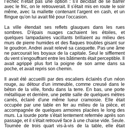
l’échec n'était pas une option : s'il décidait de se barrer
avec le fric, on le retrouverait. Il s'était mis en route le soir
même, avec la mallette contenant l'argent en cash, et un
flingue qu'on lui avait filé pour l'occasion.
La ville étendait ses reflets glauques dans les rues
sombres. D'épais nuages cachaient les étoiles, et
quelques lampadaires vacillants brillaient au milieu des
murs de pierre humides et des flaques troubles gisant sur
le goudron. Andrei avait relevé sa casquette. Pas une âme
ne parcourait les boyaux de la capitale. Seul le sifflement
du vent s'engouffrant entre les bâtiments était perceptible. Il
avait agrippé plus fort la poigne de son arme dans sa
poche, et avait repris son chemin.
Il avait été accueilli par des escaliers éclairés d'un néon
rouge, au détour d'un immeuble, comme creusé dans le
béton de la ville, fondu dans la terre. En bas, une porte
métallique et derrière, une petite salle de quelques mètres
carrés, éclairé d'une même lueur cramoisie. Elle était
occupée par une table en fer au milieu de la pièce, et
accompagnée de quelques armoires placées le long des
murs. La lourde porte s'était lentement refermée après son
passage, et il s'était retrouvé face à une chaise vide. Seule.
Tournée de trois quart vis-à-vis de la table, elle était