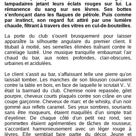
lampadaires jetant leurs éclats rouges sur lui. La
rémanence du sang sur ses lèvres. Ses bottes
s'enfonçant dans les flaques de pétrole. Puis comme
par instinct, son regard fut attiré par une lumière
chaude, filtrant à travers des vitres en cul-de-bouteilles.
La porte du club s'ouvrit brusquement pour laisser
apparaître la silhouette angulaire du premier client. Il
titubait à moitié, ses semelles élimées traînant contre le
carrelage lustré. Une musique tranquille embaumait l'air
chaud du bar, aux notes profondes, clair-obscures,
urbaines et acidulées.
Le client s'assit au bar, s'affaissant telle une pierre qu'on
laissait tomber. Les manches de son blouson couinaient
contre la table en bois, en face de laquelle le scrutait V.. V.
était la barmaid du club. Chemise noire repassée, gilet
pourpre, cheveux courts plaqués contre son crâne en une
coupe garçonne. Cheveux de marc et de whisky, d'un noir
gommé aux reflets caramel. Ses yeux sombres, souriants
sans être moqueurs, étaient maquillés d'un simple trait
d'eyeliner. De chaque côté d'un petit nez rond, ses
pommettes étaient agrémentées de tâches de rousseur,
s'accordant harmonieusement avec un léger rouge à
lèvres. Elle semblait faire partie du décor. Jeune et