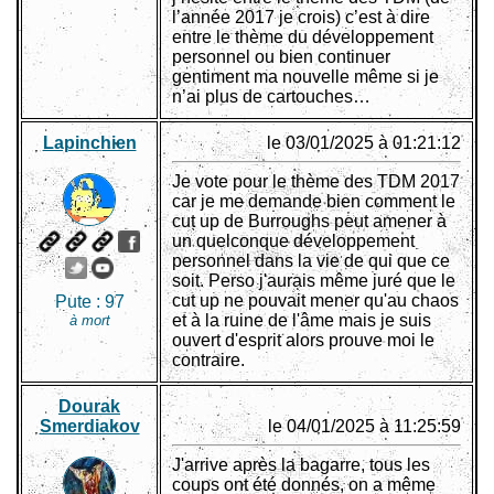
l’année 2017 je crois) c’est à dire
entre le thème du développement
personnel ou bien continuer
gentiment ma nouvelle même si je
n’ai plus de cartouches…
Lapinchien
le 03/01/2025 à 01:21:12
Je vote pour le thème des TDM 2017
car je me demande bien comment le
cut up de Burroughs peut amener à
un quelconque développement
personnel dans la vie de qui que ce
soit. Perso j'aurais même juré que le
cut up ne pouvait mener qu'au chaos
Pute :
97
et à la ruine de l'âme mais je suis
à mort
ouvert d'esprit alors prouve moi le
contraire.
Dourak
Smerdiakov
le 04/01/2025 à 11:25:59
J'arrive après la bagarre, tous les
coups ont été donnés, on a même