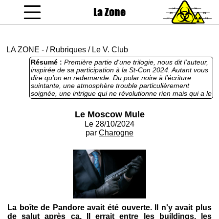
La Zone
coucou gamin
LA ZONE
-
/
Rubriques
/
Le V. Club
Résumé :
Première partie d'une trilogie, nous dit l'auteur,
inspirée de sa participation à la St-Con 2024. Autant vous
dire qu'on en redemande. Du polar noire à l'écriture
suintante, une atmosphère trouble particulièrement
soignée, une intrigue qui ne révolutionne rien mais qui a le
mérite de camper des personnages forts. On y suit Andréi,
criblé de dettes, dont la descente aux enfers l'emmène
Le Moscow Mule
toujours plus loin dans le crime. A lire en se léchant les
Le 28/10/2024
babines.
par
Charogne
La boîte de Pandore avait été ouverte. Il n'y avait plus
de salut après ça. Il errait entre les buildings, les