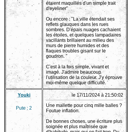
étaient maquillés d'un simple trait
d'eyeliner"
Ou encore : "La ville étendait ses
reflets glauques dans les rues
sombres. D'épais nuages cachaient
les étoiles, et quelques lampadaires
vacillants brillaient au milieu des
murs de pierre humides et des
flaques troubles gisant sur le
goudron. "
C'est à la fois simple, vivant et
imagé. J'admire beaucoup
l'utilisation de la couleur. J'y éprouve
moi-même quelque difficulté.
Youki
le 17/11/2024 à 21:50:02
Une mallette pour cinq mille balles ?
Pute :
2
Foutue inflation.
De bonnes choses, une écriture plus
soignée et plus maîtrisée que
d'habitude, mais qui en fait trop. Du