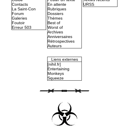
Contacts
En attente
URSS
La Saint-Con
Rubriques
Forum
Dossiers
Galeries
Thèmes
Foutoir
Best of
Erreur 503
Worst of
Archives
Anniversaires
Rétrospectives
Auteurs
Liens externes
[nihil.fr]
Entertaining
Monkeys
Squeeze