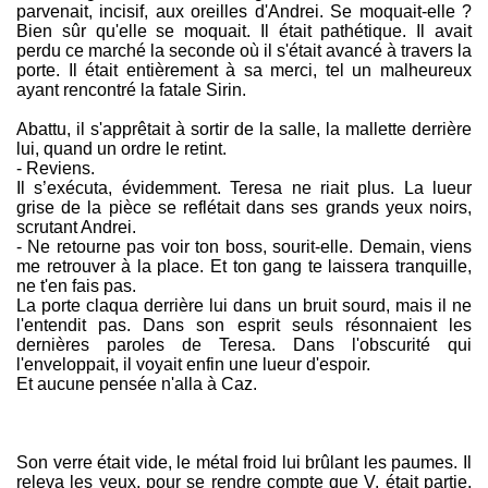
parvenait, incisif, aux oreilles d'Andrei. Se moquait-elle ?
Bien sûr qu'elle se moquait. Il était pathétique. Il avait
perdu ce marché la seconde où il s'était avancé à travers la
porte. Il était entièrement à sa merci, tel un malheureux
ayant rencontré la fatale Sirin.
Abattu, il s'apprêtait à sortir de la salle, la mallette derrière
lui, quand un ordre le retint.
- Reviens.
Il s’exécuta, évidemment. Teresa ne riait plus. La lueur
grise de la pièce se reflétait dans ses grands yeux noirs,
scrutant Andrei.
- Ne retourne pas voir ton boss, sourit-elle. Demain, viens
me retrouver à la place. Et ton gang te laissera tranquille,
ne t'en fais pas.
La porte claqua derrière lui dans un bruit sourd, mais il ne
l'entendit pas. Dans son esprit seuls résonnaient les
dernières paroles de Teresa. Dans l'obscurité qui
l'enveloppait, il voyait enfin une lueur d'espoir.
Et aucune pensée n'alla à Caz.
Son verre était vide, le métal froid lui brûlant les paumes. Il
releva les yeux, pour se rendre compte que V. était partie.