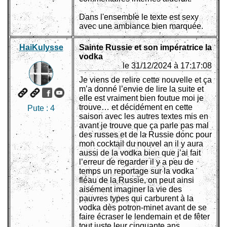
Dans l'ensemble le texte est sexy
avec une ambiance bien marquée.
HaiKulysse
Sainte Russie et son impératrice la
vodka
le 31/12/2024 à 17:17:08
Je viens de relire cette nouvelle et ça
m’a donné l’envie de lire la suite et
elle est vraiment bien foutue moi je
trouve… et décidément en cette
Pute :
4
saison avec les autres textes mis en
avant je trouve que ça parle pas mal
des russes et de la Russie donc pour
mon cocktail du nouvel an il y aura
aussi de la vodka bien que j’ai fait
l’erreur de regarder il y a peu de
temps un reportage sur la vodka
fléau de la Russie, on peut ainsi
aisément imaginer la vie des
pauvres types qui carburent à la
vodka dès potron-minet avant de se
faire écraser le lendemain et de fêter
tout juste leur cinquante ans