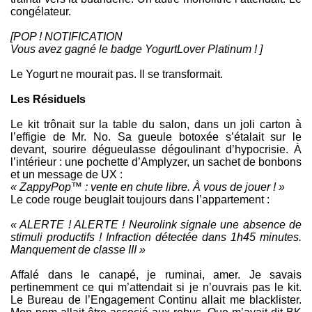
congélateur.
[POP ! NOTIFICATION
Vous avez gagné le badge YogurtLover Platinum ! ]
Le Yogurt ne mourait pas. Il se transformait.
Les Résiduels
Le kit trônait sur la table du salon, dans un joli carton à
l’effigie de Mr. No. Sa gueule botoxée s’étalait sur le
devant, sourire dégueulasse dégoulinant d’hypocrisie. À
l’intérieur : une pochette d’Amplyzer, un sachet de bonbons
et un message de UX :
« ZappyPop™ : vente en chute libre. À vous de jouer ! »
Le code rouge beuglait toujours dans l’appartement :
« ALERTE ! ALERTE ! Neurolink signale une absence de
stimuli productifs ! Infraction détectée dans 1h45 minutes.
Manquement de classe III »
Affalé dans le canapé, je ruminai, amer. Je savais
pertinemment ce qui m’attendait si je n’ouvrais pas le kit.
Le Bureau de l’Engagement Continu allait me blacklister.