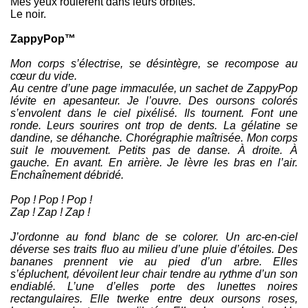
Mes yeux roulèrent dans leurs orbites.
Le noir.
ZappyPop™
Mon corps s’électrise, se désintègre, se recompose au
cœur du vide.
Au centre d’une page immaculée, un sachet de ZappyPop
lévite en apesanteur. Je l’ouvre. Des oursons colorés
s’envolent dans le ciel pixélisé. Ils tournent. Font une
ronde. Leurs sourires ont trop de dents. La gélatine se
dandine, se déhanche. Chorégraphie maîtrisée. Mon corps
suit le mouvement. Petits pas de danse. À droite. À
gauche. En avant. En arrière. Je lèvre les bras en l’air.
Enchaînement débridé.
Pop ! Pop ! Pop !
Zap ! Zap ! Zap !
J’ordonne au fond blanc de se colorer. Un arc-en-ciel
déverse ses traits fluo au milieu d’une pluie d’étoiles. Des
bananes prennent vie au pied d’un arbre. Elles
s’épluchent, dévoilent leur chair tendre au rythme d’un son
endiablé. L’une d’elles porte des lunettes noires
rectangulaires. Elle twerke entre deux oursons roses,