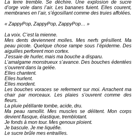
La terre tremble. Se déchire. Une explosion de sucre
d’orge vole dans l’air. Les bananes fuient. Elles courent,
membranes en l’air, s’égosillant comme des truies affolées.
« ZappyPop, ZappyPop, ZappyPop… »
La voix. C’est la mienne.
Mes dents deviennent molles. Mes nerfs grésillent. Ma
peau picote. Quelque chose rampe sous l’épiderme. Des
aiguilles perforent mon cortex.
J’essaie de hurler, mais ma bouche a disparu.
L’amalgame monstrueux s’avance. Des bouches édentées
s’ouvrent dans la gelée.
Elles chantent.
Elles hurlent.
Elles mordent.
Les bouches voraces se referment sur moi. Arrachent ma
chair par morceaux. Les plaies s’ouvrent comme des
fleurs.
La pluie pétillante tombe, acide, dru.
Ma peau ramollit. Mes muscles se délitent. Mon corps
devient flasque, élastique, tremblotant.
Je fonds à mon tour. Mes genoux ploient.
Je bascule. Je me liquéfie.
Le sucre brûle mes entrailles.