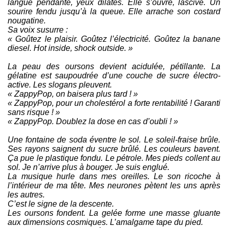
langue pendante, yeux dilatés. Elle s’ouvre, lascive. Un
sourire fendu jusqu’à la queue. Elle arrache son costard
nougatine.
Sa voix susurre :
« Goûtez le plaisir. Goûtez l’électricité. Goûtez la banane
diesel. Hot inside, shock outside. »
La peau des oursons devient acidulée, pétillante. La
gélatine est saupoudrée d’une couche de sucre électro-
active. Les slogans pleuvent.
« ZappyPop, on baisera plus tard ! »
« ZappyPop, pour un cholestérol a forte rentabilité ! Garanti
sans risque ! »
« ZappyPop. Doublez la dose en cas d’oubli ! »
Une fontaine de soda éventre le sol. Le soleil-fraise brûle.
Ses rayons saignent du sucre brûlé. Les couleurs bavent.
Ça pue le plastique fondu. Le pétrole. Mes pieds collent au
sol. Je n’arrive plus à bouger. Je suis englué.
La musique hurle dans mes oreilles. Le son ricoche à
l’intérieur de ma tête. Mes neurones pètent les uns après
les autres.
C’est le signe de la descente.
Les oursons fondent. La gelée forme une masse gluante
aux dimensions cosmiques. L’amalgame tape du pied.