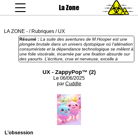
La Zone
coucou gamin
LA ZONE
-
/
Rubriques
/
UX
Résumé :
La suite des aventures de M.Hooper est une
plongée brutale dans un univers dystopique où l’aliénation
consumériste et la dépendance technologique se mêlent à
une folie viscérale, incarnée par une fixation absurde sur
des yaourts. L’écriture, crue et nerveuse, excelle à
capturer l’angoisse d’un narrateur piégé dans un cycle de
surconsommation et de surveillance numérique, avec des
UX - ZappyPop™ (2)
images saisissantes ou des notifications qui font "rouler
Le 06/06/2025
les yeux dans leurs orbites". Dans la partie "ZappyPop",
l’excès psychédélique frôle la saturation et dilue l’impact
par
Cuddle
émotionnel. La critique sociale est pertinente et
visionnaire martelant des thèmes souvent explorés dans
la littérature cyberpunk. L’énergie brute et l’imaginaire
dérangeant du texte en font une œuvre percutante,
parfaite pour un public underground avide de récits qui
cognent.
L’obsession