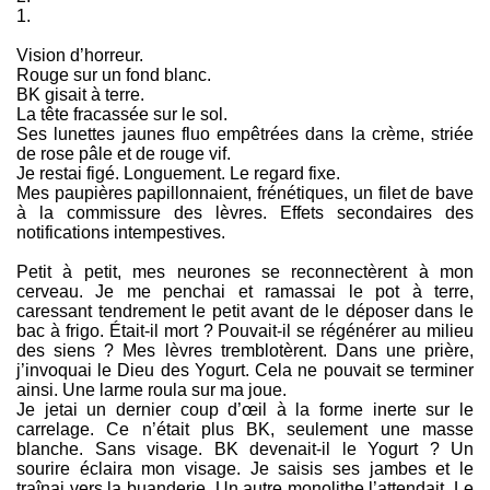
1.
Vision d’horreur.
Rouge sur un fond blanc.
BK gisait à terre.
La tête fracassée sur le sol.
Ses lunettes jaunes fluo empêtrées dans la crème, striée
de rose pâle et de rouge vif.
Je restai figé. Longuement. Le regard fixe.
Mes paupières papillonnaient, frénétiques, un filet de bave
à la commissure des lèvres. Effets secondaires des
notifications intempestives.
Petit à petit, mes neurones se reconnectèrent à mon
cerveau. Je me penchai et ramassai le pot à terre,
caressant tendrement le petit avant de le déposer dans le
bac à frigo. Était-il mort ? Pouvait-il se régénérer au milieu
des siens ? Mes lèvres tremblotèrent. Dans une prière,
j’invoquai le Dieu des Yogurt. Cela ne pouvait se terminer
ainsi. Une larme roula sur ma joue.
Je jetai un dernier coup d’œil à la forme inerte sur le
carrelage. Ce n’était plus BK, seulement une masse
blanche. Sans visage. BK devenait-il le Yogurt ? Un
sourire éclaira mon visage. Je saisis ses jambes et le
traînai vers la buanderie. Un autre monolithe l’attendait. Le