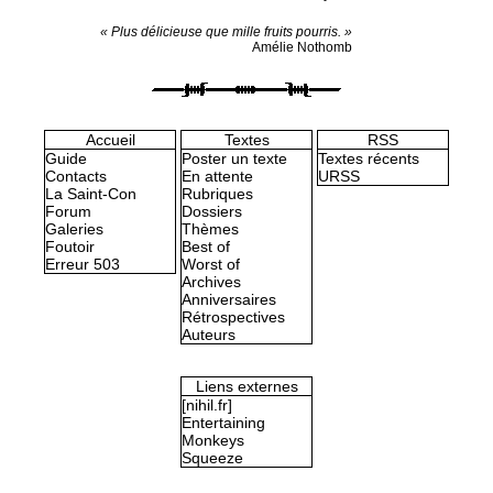
« Plus délicieuse que mille fruits pourris. »
Amélie Nothomb
Accueil
Textes
RSS
Guide
Poster un texte
Textes récents
Contacts
En attente
URSS
La Saint-Con
Rubriques
Forum
Dossiers
Galeries
Thèmes
Foutoir
Best of
Erreur 503
Worst of
Archives
Anniversaires
Rétrospectives
Auteurs
Liens externes
[nihil.fr]
Entertaining
Monkeys
Squeeze