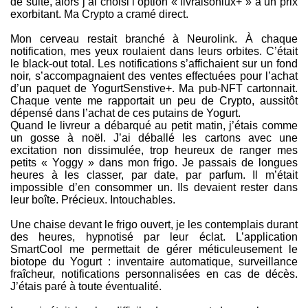
de suite, alors j’ai choisi l’option « livraisonlux+ » à un prix
exorbitant. Ma Crypto a cramé direct.
Mon cerveau restait branché à Neurolink. À chaque
notification, mes yeux roulaient dans leurs orbites. C’était
le black-out total. Les notifications s’affichaient sur un fond
noir, s’accompagnaient des ventes effectuées pour l’achat
d’un paquet de YogurtSenstive+. Ma pub-NFT cartonnait.
Chaque vente me rapportait un peu de Crypto, aussitôt
dépensé dans l’achat de ces putains de Yogurt.
Quand le livreur a débarqué au petit matin, j’étais comme
un gosse à noël. J’ai déballé les cartons avec une
excitation non dissimulée, trop heureux de ranger mes
petits « Yoggy » dans mon frigo. Je passais de longues
heures à les classer, par date, par parfum. Il m’était
impossible d’en consommer un. Ils devaient rester dans
leur boîte. Précieux. Intouchables.
Une chaise devant le frigo ouvert, je les contemplais durant
des heures, hypnotisé par leur éclat. L’application
SmartCool me permettait de gérer méticuleusement le
biotope du Yogurt : inventaire automatique, surveillance
fraîcheur, notifications personnalisées en cas de décès.
J’étais paré à toute éventualité.