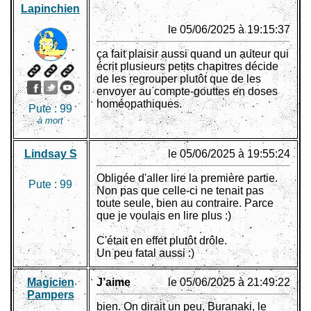
Lapinchien
le 05/06/2025 à 19:15:37
ça fait plaisir aussi quand un auteur qui
écrit plusieurs petits chapitres décide
de les regrouper plutôt que de les
envoyer au compte-gouttes en doses
homéopathiques.
Pute :
99
à mort
Lindsay S
le 05/06/2025 à 19:55:24
Obligée d'aller lire la première partie.
Pute :
99
Non pas que celle-ci ne tenait pas
toute seule, bien au contraire. Parce
que je voulais en lire plus :)
C'était en effet plutôt drôle.
Un peu fatal aussi :)
Magicien
J’aime
le 05/06/2025 à 21:49:22
Pampers
bien. On dirait un peu, Buranaki, le