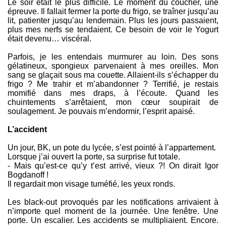
Le soir était le plus difficile. Le moment du coucher, une
épreuve. Il fallait fermer la porte du frigo, se traîner jusqu’au
lit, patienter jusqu’au lendemain. Plus les jours passaient,
plus mes nerfs se tendaient. Ce besoin de voir le Yogurt
était devenu… viscéral.
Parfois, je les entendais murmurer au loin. Des sons
gélatineux, spongieux parvenaient à mes oreilles. Mon
sang se glaçait sous ma couette. Allaient-ils s’échapper du
frigo ? Me trahir et m’abandonner ? Terrifié, je restais
momifié dans mes draps, à l’écoute. Quand les
chuintements s’arrêtaient, mon cœur soupirait de
soulagement. Je pouvais m’endormir, l’esprit apaisé.
L’accident
Un jour, BK, un pote du lycée, s’est pointé à l’appartement.
Lorsque j’ai ouvert la porte, sa surprise fut totale.
- Mais qu’est-ce qu’y t’est arrivé, vieux ?! On dirait Igor
Bogdanoff !
Il regardait mon visage tuméfié, les yeux ronds.
Les black-out provoqués par les notifications arrivaient à
n’importe quel moment de la journée. Une fenêtre. Une
porte. Un escalier. Les accidents se multipliaient. Encore.