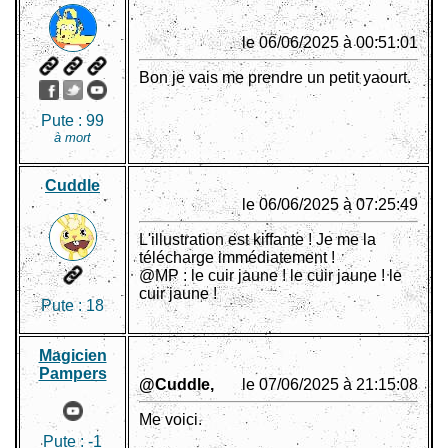
le 06/06/2025 à 00:51:01
Bon je vais me prendre un petit yaourt.
Pute :
99
à mort
Cuddle
le 06/06/2025 à 07:25:49
L'illustration est kiffante ! Je me la
télécharge immédiatement !
@MP : le cuir jaune ! le cuir jaune ! le
cuir jaune !
Pute :
18
Magicien
Pampers
@Cuddle,
le 07/06/2025 à 21:15:08
Me voici.
Pute :
-1