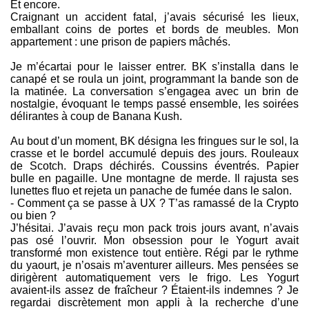
Et encore.
Craignant un accident fatal, j’avais sécurisé les lieux,
emballant coins de portes et bords de meubles. Mon
appartement : une prison de papiers mâchés.
Je m’écartai pour le laisser entrer. BK s’installa dans le
canapé et se roula un joint, programmant la bande son de
la matinée. La conversation s’engagea avec un brin de
nostalgie, évoquant le temps passé ensemble, les soirées
délirantes à coup de Banana Kush.
Au bout d’un moment, BK désigna les fringues sur le sol, la
crasse et le bordel accumulé depuis des jours. Rouleaux
de Scotch. Draps déchirés. Coussins éventrés. Papier
bulle en pagaille. Une montagne de merde. Il rajusta ses
lunettes fluo et rejeta un panache de fumée dans le salon.
- Comment ça se passe à UX ? T’as ramassé de la Crypto
ou bien ?
J’hésitai. J’avais reçu mon pack trois jours avant, n’avais
pas osé l’ouvrir. Mon obsession pour le Yogurt avait
transformé mon existence tout entière. Régi par le rythme
du yaourt, je n’osais m’aventurer ailleurs. Mes pensées se
dirigèrent automatiquement vers le frigo. Les Yogurt
avaient-ils assez de fraîcheur ? Étaient-ils indemnes ? Je
regardai discrètement mon appli à la recherche d’une