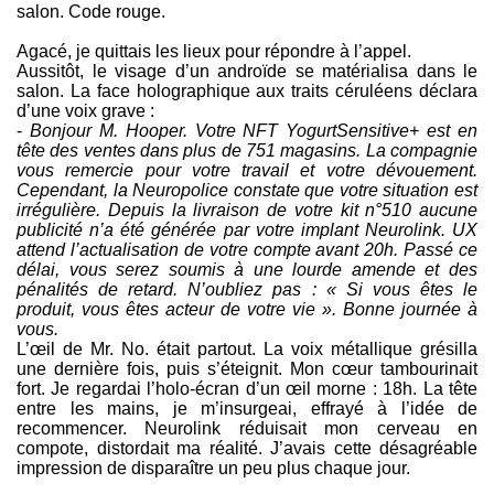
salon. Code rouge.
Agacé, je quittais les lieux pour répondre à l’appel.
Aussitôt, le visage d’un androïde se matérialisa dans le
salon. La face holographique aux traits céruléens déclara
d’une voix grave :
-
Bonjour M. Hooper. Votre NFT YogurtSensitive+ est en
tête des ventes dans plus de 751 magasins. La compagnie
vous remercie pour votre travail et votre dévouement.
Cependant, la Neuropolice constate que votre situation est
irrégulière. Depuis la livraison de votre kit n°510 aucune
publicité n’a été générée par votre implant Neurolink. UX
attend l’actualisation de votre compte avant 20h. Passé ce
délai, vous serez soumis à une lourde amende et des
pénalités de retard. N’oubliez pas : « Si vous êtes le
produit, vous êtes acteur de votre vie ». Bonne journée à
vous.
L’œil de Mr. No. était partout. La voix métallique grésilla
une dernière fois, puis s’éteignit. Mon cœur tambourinait
fort. Je regardai l’holo-écran d’un œil morne : 18h. La tête
entre les mains, je m’insurgeai, effrayé à l’idée de
recommencer. Neurolink réduisait mon cerveau en
compote, distordait ma réalité. J’avais cette désagréable
impression de disparaître un peu plus chaque jour.