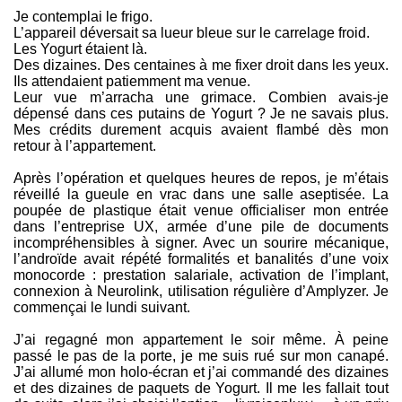
Je contemplai le frigo.
L’appareil déversait sa lueur bleue sur le carrelage froid.
Les Yogurt étaient là.
Des dizaines. Des centaines à me fixer droit dans les yeux.
Ils attendaient patiemment ma venue.
Leur vue m’arracha une grimace. Combien avais-je
dépensé dans ces putains de Yogurt ? Je ne savais plus.
Mes crédits durement acquis avaient flambé dès mon
retour à l’appartement.
Après l’opération et quelques heures de repos, je m’étais
réveillé la gueule en vrac dans une salle aseptisée. La
poupée de plastique était venue officialiser mon entrée
dans l’entreprise UX, armée d’une pile de documents
incompréhensibles à signer. Avec un sourire mécanique,
l’androïde avait répété formalités et banalités d’une voix
monocorde : prestation salariale, activation de l’implant,
connexion à Neurolink, utilisation régulière d’Amplyzer. Je
commençai le lundi suivant.
J’ai regagné mon appartement le soir même. À peine
passé le pas de la porte, je me suis rué sur mon canapé.
J’ai allumé mon holo-écran et j’ai commandé des dizaines
et des dizaines de paquets de Yogurt. Il me les fallait tout