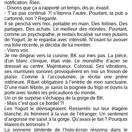
notification. Rien.
- Disons que ça a rapporté un temps, dis-je, évasif.
- T’as pas continué ?! s’étonna l’autre. Pourtant, ta pub a
cartonné, non ? Regarde.
Il se pencha vers moi, portable en main. Des follows. Des
partages. Des achats. Le meilleur des mondes. Pourtant,
comme un psychopathe, je restais focalisé sur mes putains
de Yogurt. Je le regardai avec intensité. N’osant lui avouer
ma folie récente, je décidai de lui montrer.
- Viens voir.
Je me dirigeai vers la cuisine, BK sur mes pas. La pièce,
d’un blanc clinique, était vide. Le monolithe d’acier se
dressait au centre. Majestueux. Colossal. Ses vibrations,
ses murmures sonores provoquèrent en moi un frisson de
plaisir. Comme à l’accoutumée, je récitai une prière
intérieure. Rituel obligatoire à l’entrée de mon sanctuaire.
D’une main fébrile, je saisis la poignée du frigo et ouvris la
porte avec toutes les précautions du monde.
Un cri de surprise s’échappa de la gorge de BK.
- Mais c’est quoi ce bordel ?!
Les Yogurt le dévisageaient. Resserrés sur leur étagère
blanche, ils frémirent à la vue de l’étranger. Un sentiment
d’angoisse me saisit à la gorge. Qu’avais-je fait ? Pourquoi
étaient-ils terrorisés ?
La sonnerie stridente de l’holo-écran résonna dans le