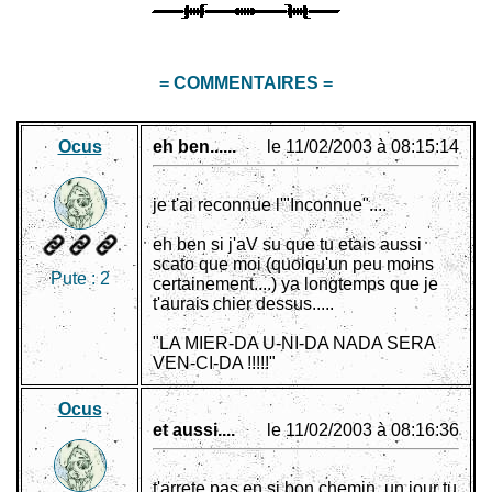
= COMMENTAIRES =
Ocus
eh ben......
le 11/02/2003 à 08:15:14
je t'ai reconnue l'"Inconnue"....
eh ben si j'aV su que tu etais aussi
scato que moi (quoiqu'un peu moins
Pute :
2
certainement....) ya longtemps que je
t'aurais chier dessus.....
"LA MIER-DA U-NI-DA NADA SERA
VEN-CI-DA !!!!!"
Ocus
et aussi....
le 11/02/2003 à 08:16:36
t'arrete pas en si bon chemin, un jour tu