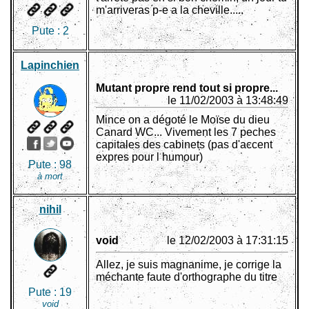
m'arriveras p-e a la cheville.....
Pute :
2
Lapinchien
Mutant propre rend tout si propre...
le 11/02/2003 à 13:48:49
Mince on a dégoté le Moïse du dieu
Canard WC... Vivement les 7 peches
capitales des cabinets (pas d'accent
expres pour l humour)
Pute :
98
à mort
nihil
void
le 12/02/2003 à 17:31:15
Allez, je suis magnanime, je corrige la
méchante faute d'orthographe du titre
Pute :
19
void