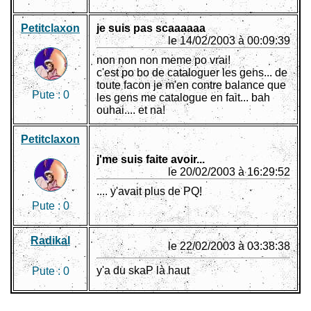
Petitclaxon
je suis pas scaaaaaa
le 14/02/2003 à 00:09:39
non non non meme po vrai!
c'est po bo de cataloguer les gens... de
toute facon je m'en contre balance que
Pute :
0
les gens me catalogue en fait... bah
ouhai.... et na!
Petitclaxon
j'me suis faite avoir...
le 20/02/2003 à 16:29:52
.... y'avait plus de PQ!
Pute :
0
Radikal
le 22/02/2003 à 03:38:38
y'a du skaP là haut
Pute :
0