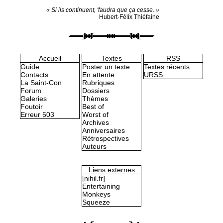
« Si ils continuent, 'faudra que ça cesse. »
Hubert-Félix Thiéfaine
Accueil
Textes
RSS
Guide
Poster un texte
Textes récents
Contacts
En attente
URSS
La Saint-Con
Rubriques
Forum
Dossiers
Galeries
Thèmes
Foutoir
Best of
Erreur 503
Worst of
Archives
Anniversaires
Rétrospectives
Auteurs
Liens externes
[nihil.fr]
Entertaining
Monkeys
Squeeze