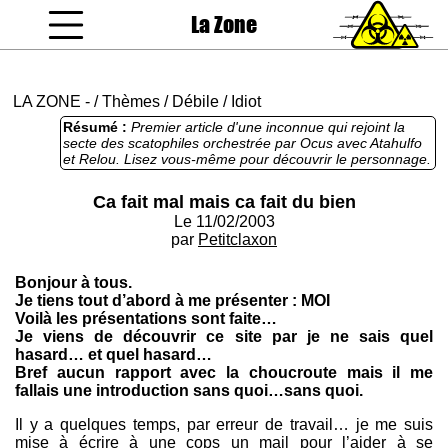
La Zone
coucou gamin
LA ZONE
-
/
Thèmes
/
Débile
/
Idiot
Résumé :
Premier article d'une inconnue qui rejoint la
secte des scatophiles orchestrée par Ocus avec Atahulfo
et Relou. Lisez vous-même pour découvrir le personnage.
Ca fait mal mais ca fait du bien
Le 11/02/2003
par
Petitclaxon
Bonjour à tous.
Je tiens tout d’abord à me présenter : MOI
Voilà les présentations sont faite…
Je viens de découvrir ce site par je ne sais quel
hasard… et quel hasard…
Bref aucun rapport avec la choucroute mais il me
fallais une introduction sans quoi…sans quoi.
Il y a quelques temps, par erreur de travail… je me suis
mise à écrire à une cops un mail pour l’aider à se