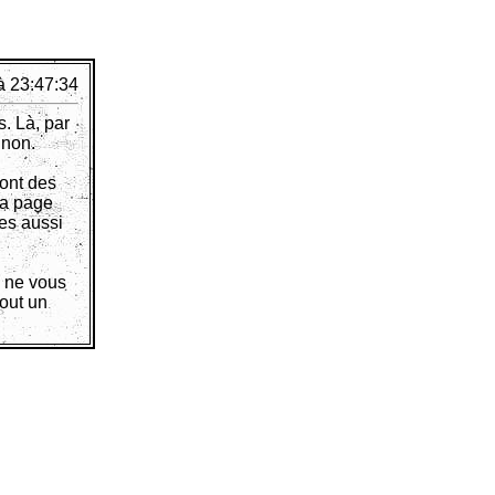
à 23:47:34
. Là, par
 non.
font des
la page
ues aussi
, ne vous
out un