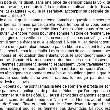
 pote qui te disait, sans une once de dérision dans la voix, q
ou une autre, céderais-tu à la tentation moralisante de le dis
e, tu exagères », ou le laisserais-tu accomplir sa destinée d
mercantiliste ?
 et celui qui la chante ne remet jamais en question le sens pr
 de tuer sa femme parce qu'elle vous trompe et si vous par
x pour vous, parce que cette liberté est la vôtre, vous n'en a
sputer. Et encore moins pour une sombre histoire de femme tuée s
s orgies de la veille - celles où vous n'étiez pas convié, ça va d
 il semble évident qu'elle répond à Niela Miller, devient sous
le d'une génération obsédée par sa liberté mais dont les yeux 
à se pencher sur les détails. Les survivants de ces communauté
 amours et l'éducation des enfants, vous le raconteront mieux 
'on se dispute et la récompense des hommes qui refaisaient
 femmes cuisinaient, lavaient, repassaient, voire travaillaient
eveux longs et leurs pattes d'éléphant dans un souci d'équit
s témoignages abondent toutefois et n'oublions jamais que le
eauté souriante d'une avenir radieux fur rédigé par des 
ux désir assouvis.
oberts qui ne sortit jamais la tête de l'ornière et profita de so
e paumés magnifiques, de perdants éblouis que l'on repoussa 
ndonner sur le bas-côté. Lui aussi écrivit des chansons et gratt
méricain. Sil était tombé sur Niela Miller, Hendrix aurait peu
t de Sharon Tate et serait tout de même devenu le grand hér
les importent peu et les femmes pas davantage. Le rock est