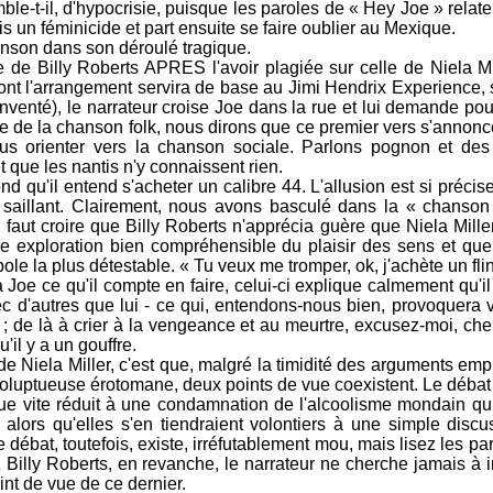
mble-t-il, d'hypocrisie, puisque les paroles de « Hey Joe » relate
 un féminicide et part ensuite se faire oublier au Mexique.
son dans son déroulé tragique.
de Billy Roberts APRES l'avoir plagiée sur celle de Niela Mil
t l'arrangement servira de base au Jimi Hendrix Experience, si
nventé), le narrateur croise Joe dans la rue et lui demande pou
que de la chanson folk, nous dirons que ce premier vers s'anno
s orienter vers la chanson sociale. Parlons pognon et des 
t que les nantis n'y connaissent rien.
u'il entend s'acheter un calibre 44. L'allusion est si précise
e saillant. Clairement, nous avons basculé dans la « chanso
l faut croire que Billy Roberts n'apprécia guère que Niela Mill
 exploration bien compréhensible du plaisir des sens et qu
rbole la plus détestable. « Tu veux me tromper, ok, j'achète un fli
e ce qu'il compte en faire, celui-ci explique calmement qu'il 
 d'autres que lui - ce qui, entendons-nous bien, provoquera v
re ; de là à crier à la vengeance et au meurtre, excusez-moi, ch
'il y a un gouffre.
 Niela Miller, c'est que, malgré la timidité des arguments emp
 voluptueuse érotomane, deux points de vue coexistent. Le débat 
que vite réduit à une condamnation de l'alcoolisme mondain qu
 alors qu'elles s'en tiendraient volontiers à une simple discu
e débat, toutefois, existe, irréfutablement mou, mais lisez les pa
z Billy Roberts, en revanche, le narrateur ne cherche jamais à 
int de vue de ce dernier.