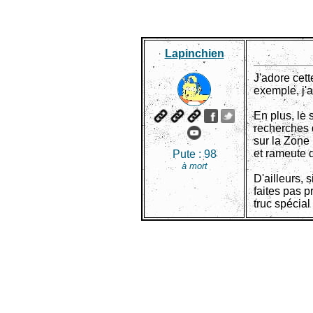
Lapinchien
J'adore cett
exemple, j'a
En plus, le 
recherches d
sur la Zone
et rameute d
Pute :
98
à mort
D'ailleurs, 
faites pas 
truc spécial