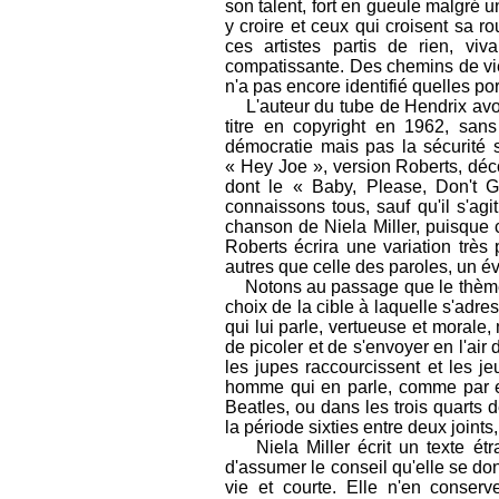
son talent, fort en gueule malgré un
y croire et ceux qui croisent sa r
ces artistes partis de rien, v
compatissante. Des chemins de vie 
n'a pas encore identifié quelles po
L'auteur du tube de Hendrix avou
titre en copyright en 1962, san
démocratie mais pas la sécurité so
« Hey Joe », version Roberts, déc
dont le « Baby, Please, Don't 
connaissons tous, sauf qu'il s'ag
chanson de Niela Miller, puisque 
Roberts écrira une variation très
autres que celle des paroles, un év
Notons au passage que le thème de
choix de la cible à laquelle s'adre
qui lui parle, vertueuse et moral
de picoler et de s'envoyer en l'air
les jupes raccourcissent et les j
homme qui en parle, comme par e
Beatles, ou dans les trois quarts
la période sixties entre deux joints
Niela Miller écrit un texte étra
d'assumer le conseil qu'elle se don
vie et courte. Elle n'en conse