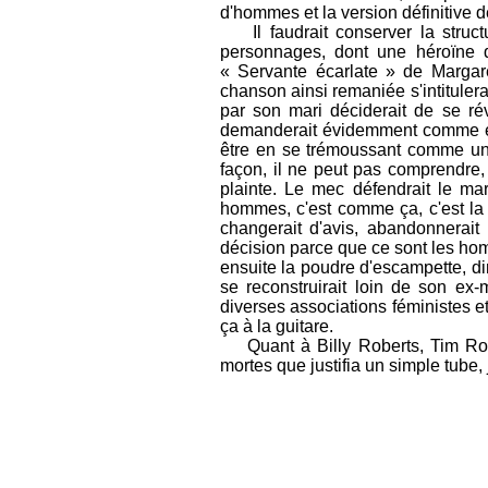
d'hommes et la version définitive d
Il faudrait conserver la struct
personnages, dont une héroïne
« Servante écarlate » de Margar
chanson ainsi remaniée s'intituler
par son mari déciderait de se ré
demanderait évidemment comme elle 
être en se trémoussant comme une c
façon, il ne peut pas comprendre, 
plainte. Le mec défendrait le mari
hommes, c'est comme ça, c'est la n
changerait d'avis, abandonnerait
décision parce que ce sont les hom
ensuite la poudre d'escampette, dir
se reconstruirait loin de son ex-
diverses associations féministes et
ça à la guitare.
Quant à Billy Roberts, Tim Rose e
mortes que justifia un simple tube,