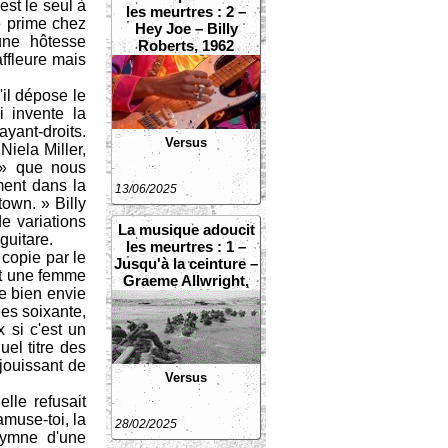
est le seul à
les meurtres : 2 –
se prime chez
Hey Joe – Billy
une hôtesse
Roberts, 1962
affleure mais
il dépose le
i invente la
ayant-droits.
Versus
iela Miller,
 » que nous
ment dans la
13/06/2025
own. » Billy
e variations
La musique adoucit
guitare.
les meurtres : 1 –
copie par le
Jusqu'à la ceinture –
est une femme
Graeme Allwright,
e bien envie
1968
ées soixante,
 si c'est un
el titre des
jouissant de
Versus
lle refusait
amuse-toi, la
28/02/2025
hymne d'une