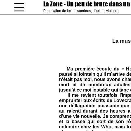
La Zone
- Un peu de brute dans un
Publication de textes sombres, débiles, violents.
coucou gamin
La musi
Ma première écoute du « Hey
passé si lointain qu'il m'arrive d
n'était pas moi, nous avons chan
mort et de nombreux adultes
jusqu'à ce moi instable qui tape
Il me revient toutefois l'imp
emprunter aux écrits de Lovecra
une déflagration puissante que l
au ralenti durant des heures a
d'une vie nouvelle. Je comprends
et la basse qui sort de son r
entendre chez les Who, mais t