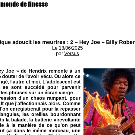
 monde de finesse
que adoucit les meurtres : 2 – Hey Joe – Billy Rober
Le 13/06/2025
par
Versus
 Joe » de Hendrix remonte à un
e douter de l'avoir vécu. Ou alors ce
gé, l'autre et moi. L'adolescent est
 se sont succédé pour parvenir
 des phrases sur un écran vierge.
ression d'un chaos rampant, pour
ft que j'affectionnais alors. Comme
'on enregistrerait pour la repasser
languies, les oreilles bourdonnant
 la balade, la batterie virevoltante
ôle à la manière de ce qu'on peut
out ça dans le même morceau, une