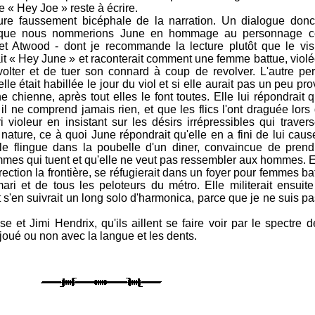
e « Hey Joe » reste à écrire.
ure faussement bicéphale de la narration. Un dialogue don
 que nous nommerions June en hommage au personnage ce
et Atwood - dont je recommande la lecture plutôt que le vi
ait « Hey June » et raconterait comment une femme battue, violé
volter et de tuer son connard à coup de revolver. L'autre pe
était habillée le jour du viol et si elle aurait pas un peu pr
hienne, après tout elles le font toutes. Elle lui répondrait q
il ne comprend jamais rien, et que les flics l'ont draguée lor
 violeur en insistant sur les désirs irrépressibles qui traver
ature, ce à quoi June répondrait qu'elle en a fini de lui cause
 le flingue dans la poubelle d'un diner, convaincue de pren
mes qui tuent et qu'elle ne veut pas ressembler aux hommes. El
ection la frontière, se réfugierait dans un foyer pour femmes ba
mari et de tous les peloteurs du métro. Elle militerait ensuit
 s'en suivrait un long solo d'harmonica, parce que je ne suis p
t Jimi Hendrix, qu'ils aillent se faire voir par le spectre d
 joué ou non avec la langue et les dents.