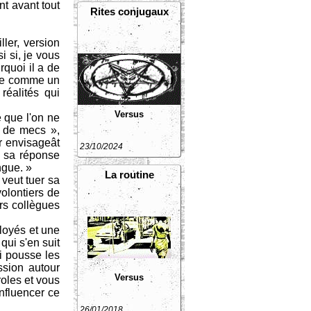
nt avant tout
Rites conjugaux
ler, version
 si, je vous
rquoi il a de
nce comme un
réalités qui
Versus
 que l'on ne
n de mecs »,
er envisageât
23/10/2024
e sa réponse
ngue. »
La routine
veut tuer sa
olontiers de
ers collègues
loyés et une
qui s'en suit
i pousse les
ssion autour
Versus
roles et vous
influencer ce
26/01/2018