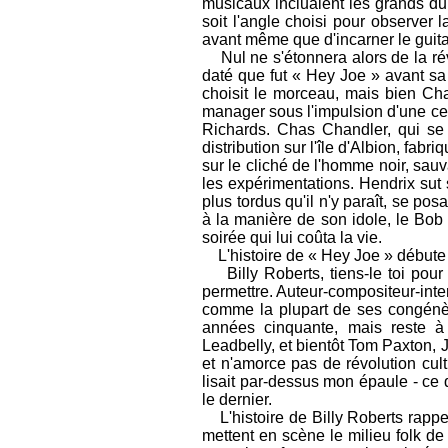
musicaux incluaient les grands du
soit l'angle choisi pour observer 
avant même que d'incarner le guitari
Nul ne s'étonnera alors de la révol
daté que fut « Hey Joe » avant sa 
choisit le morceau, mais bien C
manager sous l'impulsion d'une cert
Richards. Chas Chandler, qui se 
distribution sur l'île d'Albion, fabr
sur le cliché de l'homme noir, sauv
les expérimentations. Hendrix sut
plus tordus qu'il n'y paraît, se pos
à la manière de son idole, le Bob 
soirée qui lui coûta la vie.
L'histoire de « Hey Joe » débute 
Billy Roberts, tiens-le toi pour 
permettre. Auteur-compositeur-inte
comme la plupart de ses congénère
années cinquante, mais reste 
Leadbelly, et bientôt Tom Paxton
et n'amorce pas de révolution cult
lisait par-dessus mon épaule - ce 
le dernier.
L'histoire de Billy Roberts rappel
mettent en scène le milieu folk d