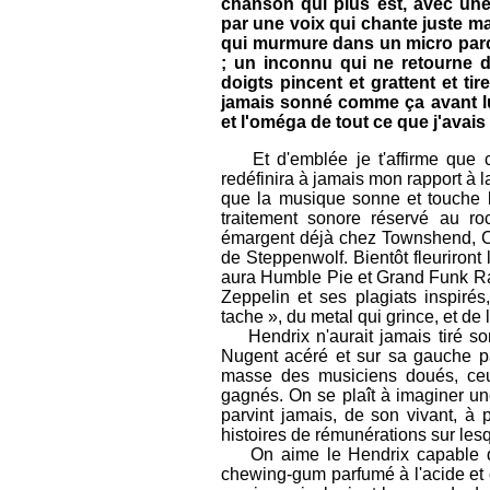
chanson qui plus est, avec une m
par une voix qui chante juste ma
qui murmure dans un micro parce
; un inconnu qui ne retourne 
doigts pincent et grattent et ti
jamais sonné comme ça avant lui 
et l'oméga de tout ce que j'avais
Et d'emblée je t'affirme que cet
redéfinira à jamais mon rapport à 
que la musique sonne et touche l'
traitement sonore réservé au ro
émargent déjà chez Townshend, Cl
de Steppenwolf. Bientôt fleuriront
aura Humble Pie et Grand Funk Rai
Zeppelin et ses plagiats inspiré
tache », du metal qui grince, et de
Hendrix n'aurait jamais tiré son
Nugent acéré et sur sa gauche pa
masse des musiciens doués, ceux 
gagnés. On se plaît à imaginer une
parvint jamais, de son vivant, 
histoires de rémunérations sur lesq
On aime le Hendrix capable de 
chewing-gum parfumé à l'acide et on