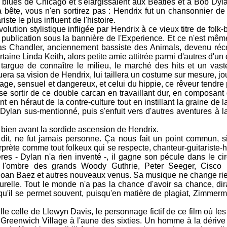
 blues de Chicago et s'élargissaient aux Beatles et à Bob Dyl
la bête, vous n'en sortirez pas : Hendrix fut un chansonnier de
ste le plus influent de l'histoire.
ution stylistique infligée par Hendrix à ce vieux titre de folk
publication sous la bannière de l'Experience. Et ce n'est même
has Chandler, anciennement bassiste des Animals, devenu r
aine Linda Keith, alors petite amie attitrée parmi d'autres d'un 
targue de connaître le milieu, le marché des hits et un vas
iquera sa vision de Hendrix, lui taillera un costume sur mesure, jo
age, sensuel et dangereux, et celui du hippie, ce rêveur tendre 
 se sortir de ce double carcan en travaillant dur, en composan
ant en héraut de la contre-culture tout en instillant la graine de 
Dylan sus-mentionné, puis s'enfuit vers d'autres aventures à l
bien avant la sordide ascension de Hendrix.
dit, ne fut jamais personne. Ça nous fait un point commun, s
rprète comme tout folkeux qui se respecte, chanteur-guitariste-
s - Dylan n'a rien inventé -, il gagne son pécule dans le circ
à l'ombre des grands Woody Guthrie, Peter Seeger, Cisco
, Joan Baez et autres nouveaux venus. Sa musique ne change r
urelle. Tout le monde n'a pas la chance d'avoir sa chance, dira
qu'il se permet souvent, puisqu'en matière de plagiat, Zimmerm
le celle de Llewyn Davis, le personnage fictif de ce film où le
e Greenwich Village à l'aune des sixties. Un homme à la dérive