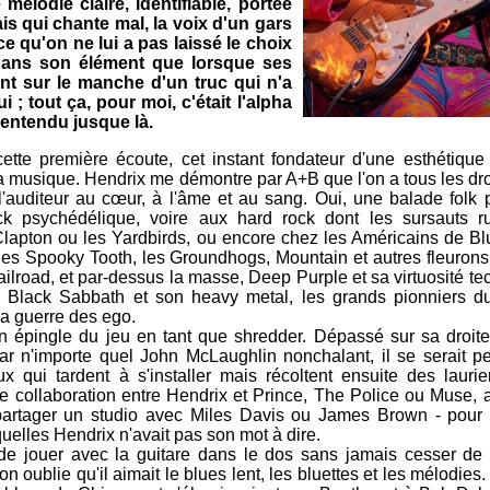
élodie claire, identifiable, portée
is qui chante mal, la voix d'un gars
 qu'on ne lui a pas laissé le choix
dans son élément que lorsque ses
rent sur le manche d'un truc qui n'a
; tout ça, pour moi, c'était l'alpha
 entendu jusque là.
te première écoute, cet instant fondateur d'une esthétique
la musique. Hendrix me démontre par A+B que l'on a tous les dr
auditeur au cœur, à l'âme et au sang. Oui, une balade folk p
ck psychédélique, voire aux hard rock dont les sursauts r
apton ou les Yardbirds, ou encore chez les Américains de B
 les Spooky Tooth, les Groundhogs, Mountain et autres fleurons 
lroad, et par-dessus la masse, Deep Purple et sa virtuosité te
s, Black Sabbath et son heavy metal, les grands pionniers d
 la guerre des ego.
 épingle du jeu en tant que shredder. Dépassé sur sa droit
r n'importe quel John McLaughlin nonchalant, il se serait p
qui tardent à s'installer mais récoltent ensuite des lauri
 collaboration entre Hendrix et Prince, The Police ou Muse, al
à partager un studio avec Miles Davis ou James Brown - pou
uelles Hendrix n'avait pas son mot à dire.
jouer avec la guitare dans le dos sans jamais cesser de
 oublie qu'il aimait le blues lent, les bluettes et les mélodie