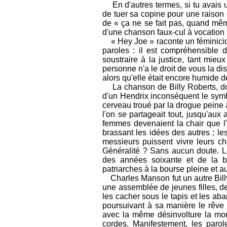
En d'autres termes, si tu avais un
de tuer sa copine pour une raison 
de « ça ne se fait pas, quand mêm
d'une chanson faux-cul à vocation 
« Hey Joe » raconte un féminicide
paroles : il est compréhensible
soustraire à la justice, tant mieu
personne n'a le droit de vous la di
alors qu'elle était encore humide de
La chanson de Billy Roberts, dont
d'un Hendrix inconséquent le symbo
cerveau troué par la drogue peine 
l'on se partageait tout, jusqu'aux
femmes devenaient la chair que l
brassant les idées des autres ; les
messieurs puissent vivre leurs ch
Généralité ? Sans aucun doute. Le
des années soixante et de la b
patriarches à la bourse pleine et a
Charles Manson fut un autre Billy R
une assemblée de jeunes filles, d
les cacher sous le tapis et les aba
poursuivant à sa manière le rêve a
avec la même désinvolture la mor
cordes. Manifestement, les paro