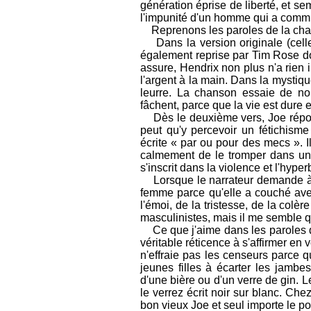
génération éprise de liberté, et se
l'impunité d'un homme qui a commis
Reprenons les paroles de la chan
Dans la version originale (celle 
également reprise par Tim Rose don
assure, Hendrix non plus n'a rien i
l'argent à la main. Dans la mysti
leurre. La chanson essaie de nou
fâchent, parce que la vie est dure e
Dès le deuxième vers, Joe répond q
peut qu'y percevoir un fétichism
écrite « par ou pour des mecs ». I
calmement de le tromper dans une
s'inscrit dans la violence et l'hype
Lorsque le narrateur demande à Jo
femme parce qu'elle a couché avec
l'émoi, de la tristesse, de la colè
masculinistes, mais il me semble qu
Ce que j'aime dans les paroles de
véritable réticence à s'affirmer en
n'effraie pas les censeurs parce 
jeunes filles à écarter les jambes
d'une bière ou d'un verre de gin. L
le verrez écrit noir sur blanc. Che
bon vieux Joe et seul importe le po