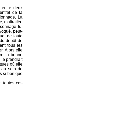
c entre deux
ntral de la
sionnage. La
e, maltraitée
rsonnage lui
ovoqué, peut-
ue, de toute
s du dépôt de
sent tous les
r. Alors elle
dre la bonne
le prendrait
ttues où elle
e au sein de
as si bon que
e toutes ces