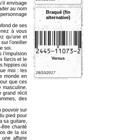
u'il envisage
suader au nom
Braqué (fin
e personnage
alternative)
ofond de ses
venez à vous
vez qu'une et
ur l'oreiller
e soi.
 l'impulsion
Versus
farcis et le
s hippies où
que moi : les
28/10/2017
 le monde en
 pour que ces
é masculine.
 grand récit
hommes, des
n pouvoir sur
du pied pour
a sa guitare,
t-être chanté
os de la six
 une affaire