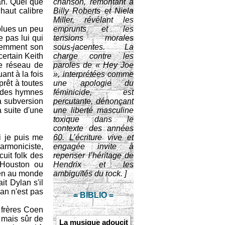
an. Quel que
chanson, remontant à
 haut calibre
Billy Roberts et Niela
Miller, révélant les
-blues un peu
emprunts et les
 pas lui qui
tensions morales
écemment son
sous-jacentes. La
certain Keith
charge contre les
te réseau de
paroles de « Hey Joe
uant à la fois
», interprétées comme
prêt à toutes
une apologie du
t des hymnes
féminicide, est
la subversion
percutante, dénonçant
a suite d'une
une liberté masculine
toxique dans le
contexte des années
i je puis me
60. L’écriture vive et
harmoniciste,
engagée invite à
uit folk des
repenser l’héritage de
 Houston ou
Hendrix et les
ien au monde
ambiguïtés du rock. ]
it Dylan s'il
an n'est pas
= BIBLIO =
s frères Coen
 mais sûr de
La musique adoucit