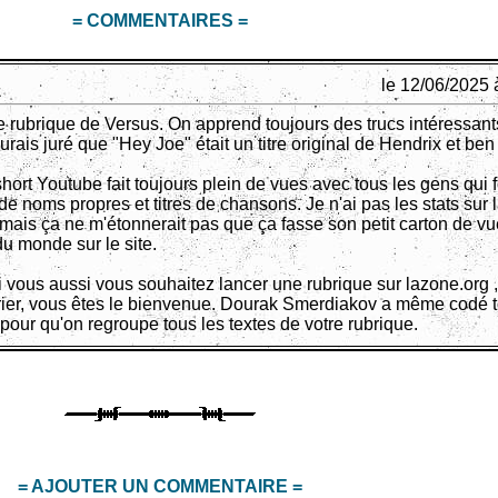
= COMMENTAIRES =
le 12/06/2025 
e rubrique de Versus. On apprend toujours des trucs intéressants
urais juré que "Hey Joe" était un titre original de Hendrix et ben
short Youtube fait toujours plein de vues avec tous les gens qui 
e noms propres et titres de chansons. Je n'ai pas les stats sur 
 mais ça ne m'étonnerait pas que ça fasse son petit carton de v
u monde sur le site.
si vous aussi vous souhaitez lancer une rubrique sur lazone.org 
prier, vous êtes le bienvenue. Dourak Smerdiakov a même codé t
 pour qu'on regroupe tous les textes de votre rubrique.
= AJOUTER UN COMMENTAIRE =