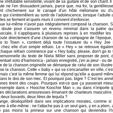
e irréfutable sensibilité, vivant de sa guitare et de son chant. Il 
oute ne l'en dissuadent jamais, parce que, ma foi, la gentilles
ivant chichement sur le canapé d'un hôte mélomane ou d'
qui s'entremêlent au sortir de l'adolescence, lorsque l'adulte 
rtes se ferment et quels murs il convient d'enfoncer.
e lui-même n'avoir pas intégralement composé la chanson. S'
s doute pour s'assurer un revenu minimal dans la patrie qu
ciale, il s'appliquera à plusieurs reprises à en modifier les 
oule directement d'une chanson de sa compagne de l'époque, N
Go to Town », contient déjà toute l'ossature du « Hey Joe
it chez elle d'un simple refrain. Le « Hey » se retrouve égale
chaque refrain commence par « Hey baby, please, don't go to t
 personnelle du texte de Niela Miller sans proposer de pont, d
entuel solo d'harmonica - jamais enregistré, j'en ai peur - ou de 
 la chanson originelle se démarque de celui de son illustre 
sse la chanson. Cette « baby » qui va s'encanailler en ville, c'
e, mais c'est la même femme qui lui répond qu'elle a quand mêm
 dans le dos de son mec. Et pourquoi pas, bigre ? C'est les ann
eunes tirent des coups. Pourquoi est-ce que ça passerait mieux
xemple dans « Hoochie Koochie Man », ou dans n'importe qu
 des déclarations amoureuses émanant de chanteurs masculins 
, deux buvards, deux litres de tequila ?
nge, déséquilibré dans ses implications morales, comme si e
ne à elle-même : ne t'attache pas à un seul gars, y en a plein, 
rve pas moins la primeur sur une chanson qui deviendra l'