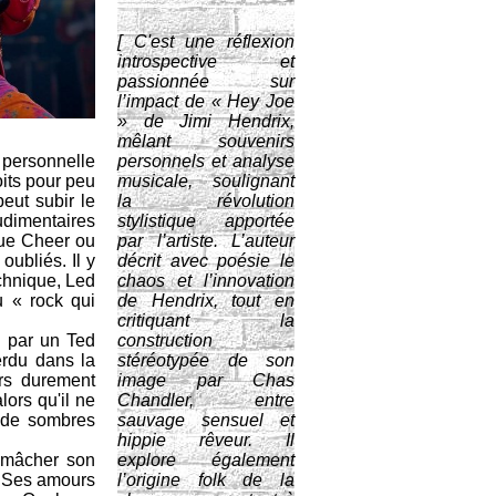
[ C'est une réflexion
introspective et
passionnée sur
l’impact de « Hey Joe
» de Jimi Hendrix,
mêlant souvenirs
 personnelle
personnels et analyse
oits pour peu
musicale, soulignant
eut subir le
la révolution
udimentaires
stylistique apportée
lue Cheer ou
par l’artiste. L’auteur
oubliés. Il y
décrit avec poésie le
chnique, Led
chaos et l’innovation
u « rock qui
de Hendrix, tout en
critiquant la
e par un Ted
construction
erdu dans la
stéréotypée de son
ers durement
image par Chas
ors qu'il ne
Chandler, entre
r de sombres
sauvage sensuel et
hippie rêveur. Il
 mâcher son
explore également
s. Ses amours
l’origine folk de la