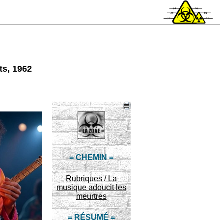
ts, 1962
= CHEMIN =
Rubriques
/
La
musique adoucit les
meurtres
= RÉSUMÉ =