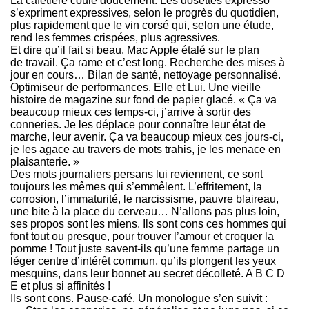
La cafetière coule doucement. Les dosettes expresso
s’expriment expressives, selon le progrès du quotidien,
plus rapidement que le vin corsé qui, selon une étude,
rend les femmes crispées, plus agressives.
Et dire qu’il fait si beau. Mac Apple étalé sur le plan
de travail. Ça rame et c’est long. Recherche des mises à
jour en cours… Bilan de santé, nettoyage personnalisé.
Optimiseur de performances. Elle et Lui. Une vieille
histoire de magazine sur fond de papier glacé. « Ça va
beaucoup mieux ces temps-ci, j’arrive à sortir des
conneries. Je les déplace pour connaître leur état de
marche, leur avenir. Ça va beaucoup mieux ces jours-ci,
je les agace au travers de mots trahis, je les menace en
plaisanterie. »
Des mots journaliers persans lui reviennent, ce sont
toujours les mêmes qui s’emmêlent. L’effritement, la
corrosion, l’immaturité, le narcissisme, pauvre blaireau,
une bite à la place du cerveau… N’allons pas plus loin,
ses propos sont les miens. Ils sont cons ces hommes qui
font tout ou presque, pour trouver l’amour et croquer la
pomme ! Tout juste savent-ils qu’une femme partage un
léger centre d’intérêt commun, qu’ils plongent les yeux
mesquins, dans leur bonnet au secret décolleté. A B C D
E et plus si affinités !
Ils sont cons. Pause-café. Un monologue s’en suivit :