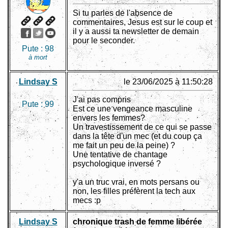
Si tu parles de l'absence de
commentaires, Jesus est sur le coup et
il y a aussi ta newsletter de demain
pour le seconder.
Pute :
98
à mort
Lindsay S
le 23/06/2025 à 11:50:28
J'ai pas compris
Pute :
99
Est ce une vengeance masculine
envers les femmes?
Un travestissement de ce qui se passe
dans la tête d'un mec (et du coup ça
me fait un peu de la peine) ?
Une tentative de chantage
psychologique inversé ?
y'a un truc vrai, en mots persans ou
non, les filles préfèrent la tech aux
mecs :p
Lindsay S
chronique trash de femme libérée