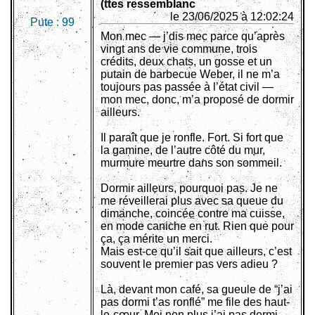
(ttes ressemblanc
le 23/06/2025 à 12:02:24
Pute :
99
Mon mec — j’dis mec parce qu’après
vingt ans de vie commune, trois
crédits, deux chats, un gosse et un
putain de barbecue Weber, il ne m’a
toujours pas passée à l’état civil —
mon mec, donc, m’a proposé de dormir
ailleurs.
Il paraît que je ronfle. Fort. Si fort que
la gamine, de l’autre côté du mur,
murmure meurtre dans son sommeil.
Dormir ailleurs, pourquoi pas. Je ne
me réveillerai plus avec sa queue du
dimanche, coincée contre ma cuisse,
en mode caniche en rut. Rien que pour
ça, ça mérite un merci.
Mais est-ce qu’il sait que ailleurs, c’est
souvent le premier pas vers adieu ?
Là, devant mon café, sa gueule de “j’ai
pas dormi t’as ronflé” me file des haut-
le-cœur. Moi non plus j’ai pas dormi.