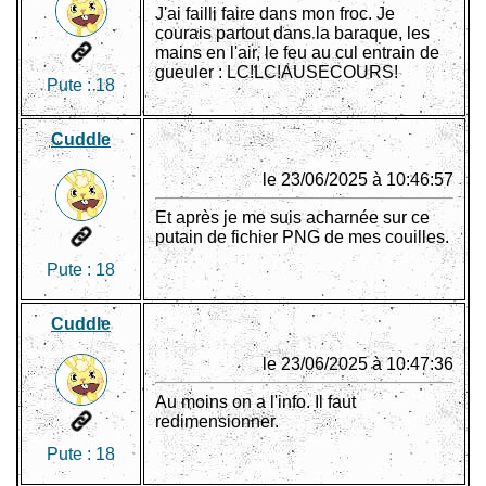
J'ai failli faire dans mon froc. Je
courais partout dans la baraque, les
mains en l'air, le feu au cul entrain de
gueuler : LC!LC!AUSECOURS!
Pute :
18
Cuddle
le 23/06/2025 à 10:46:57
Et après je me suis acharnée sur ce
putain de fichier PNG de mes couilles.
Pute :
18
Cuddle
le 23/06/2025 à 10:47:36
Au moins on a l'info. Il faut
redimensionner.
Pute :
18