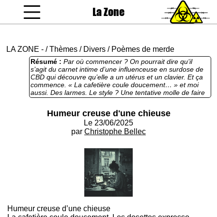
La Zone
coucou gamin
LA ZONE
-
/
Thèmes
/
Divers
/
Poèmes de merde
Résumé :
Par où commencer ? On pourrait dire qu’il
s’agit du carnet intime d’une influenceuse en surdose de
CBD qui découvre qu’elle a un utérus et un clavier. Et ça
commence. « La cafetière coule doucement… » et moi
aussi. Des larmes. Le style ? Une tentative molle de faire
du Camus pour blogueuses. Une diarrhée lexicale
ponctuée de réflexions pseudo-subversives qui feraient
Humeur creuse d'une chieuse
passer un horoscope de Marie Claire pour un brûlot
Le 23/06/2025
anarchiste. On parle d’hommes, de femmes, de bites et
de cafés. Bref, un texte qui se voulait être une chronique
par
Christophe Bellec
trash de femme libérée, mais qui termine comme un
message vocal de 3 minutes envoyé bourrée à 2h13 du
matin à un ex qui bosse chez Decathlon. On aurait préféré
une vraie chieuse : une qui mord, qui blesse, qui cogne.
Là, c’est juste une râleuse en peignoir qui digère mal son
expresso.
Humeur creuse d’une chieuse