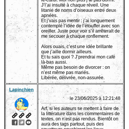
J’l’ai insulté à chaque réveil. Une
litanie de noms d’oiseaux entre deux
apnées.
Et j’vais pas mentir : j’ai longuement
contemplé l’idée de l’étouffer avec son
oreiller. Juste pour voir s’il arrêterait de
me secouer à chaque ronflement.
Alors ouais, c’est une idée brillante
que j’aille dormir ailleurs.
Et tu sais quoi ? J’prendrai mon café
là-bas aussi.
Même pas besoin de divorcer : on
n’est même pas mariés.
Libérée, délivrée, non-assurée.
Lapinchien
le 23/06/2025 à 12:21:48
Arf, si les auteurs se mettent à faire de
la littérature dans les commentaires de
textes, on n'est pas rendus. Bientôt on
aura des tags partout, puis des