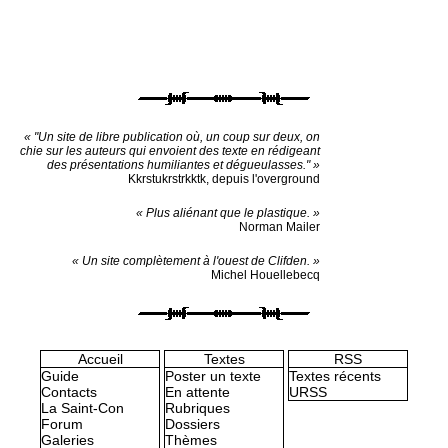
« "Un site de libre publication où, un coup sur deux, on
chie sur les auteurs qui envoient des texte en rédigeant
des présentations humiliantes et dégueulasses." »
Kkrstukrstrkktk, depuis l'overground
« Plus aliénant que le plastique. »
Norman Mailer
« Un site complètement à l'ouest de Clifden. »
Michel Houellebecq
Accueil
Textes
RSS
Guide
Poster un texte
Textes récents
Contacts
En attente
URSS
La Saint-Con
Rubriques
Forum
Dossiers
Galeries
Thèmes