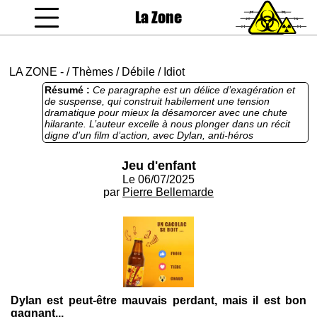
La Zone
coucou gamin
LA ZONE
-
/
Thèmes
/
Débile
/
Idiot
Résumé :
Ce paragraphe est un délice d’exagération et
de suspense, qui construit habilement une tension
dramatique pour mieux la désamorcer avec une chute
hilarante. L’auteur excelle à nous plonger dans un récit
digne d’un film d’action, avec Dylan, anti-héros
sanguinolent et fan de Cacolac, narrant ses exploits
comme un vétéran de guerre, pour finalement révéler qu’il
Jeu d'enfant
s’agit d’un simple jeu d’enfants. La fin m’a arraché un rire
Le 06/07/2025
franc, digne d’une blague de toto bien ficelée. Si l’auteur
ne travaille pas déjà pour le comité de lecture de
par
Pierre Bellemarde
Carambar, il a clairement raté sa vocation de maître
shaolin de l’humour !
Dylan est peut-être mauvais perdant, mais il est bon
gagnant...