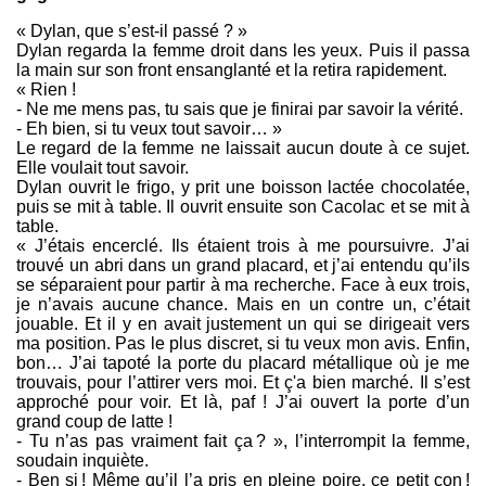
« Dylan, que s’est-il passé ? »
Dylan regarda la femme droit dans les yeux. Puis il passa
la main sur son front ensanglanté et la retira rapidement.
« Rien !
- Ne me mens pas, tu sais que je finirai par savoir la vérité.
- Eh bien, si tu veux tout savoir… »
Le regard de la femme ne laissait aucun doute à ce sujet.
Elle voulait tout savoir.
Dylan ouvrit le frigo, y prit une boisson lactée chocolatée,
puis se mit à table. Il ouvrit ensuite son Cacolac et se mit à
table.
« J’étais encerclé. Ils étaient trois à me poursuivre. J’ai
trouvé un abri dans un grand placard, et j’ai entendu qu’ils
se séparaient pour partir à ma recherche. Face à eux trois,
je n’avais aucune chance. Mais en un contre un, c’était
jouable. Et il y en avait justement un qui se dirigeait vers
ma position. Pas le plus discret, si tu veux mon avis. Enfin,
bon… J’ai tapoté la porte du placard métallique où je me
trouvais, pour l’attirer vers moi. Et ç'a bien marché. Il s’est
approché pour voir. Et là, paf ! J’ai ouvert la porte d’un
grand coup de latte !
- Tu n’as pas vraiment fait ça ? », l’interrompit la femme,
soudain inquiète.
- Ben si ! Même qu’il l’a pris en pleine poire, ce petit con !