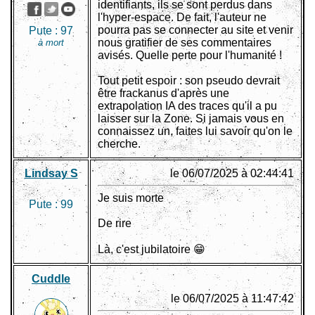
identifiants, ils se sont perdus dans
l'hyper-espace. De fait, l'auteur ne
pourra pas se connecter au site et venir
Pute :
97
nous gratifier de ses commentaires
à mort
avisés. Quelle perte pour l'humanité !
Tout petit espoir : son pseudo devrait
être frackanus d'après une
extrapolation IA des traces qu'il a pu
laisser sur la Zone. Si jamais vous en
connaissez un, faites lui savoir qu'on le
cherche.
Lindsay S
le 06/07/2025 à 02:44:41
Je suis morte
Pute :
99
De rire
Là, c'est jubilatoire 😁
Cuddle
le 06/07/2025 à 11:47:42