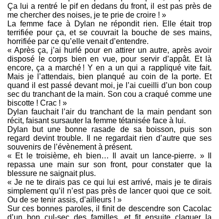
Ça lui a rentré le pif en dedans du front, il est pas près de
me chercher des noises, je te prie de croire ! »
La femme face à Dylan ne répondit rien. Elle était trop
terrifiée pour ça, et se couvrait la bouche de ses mains,
horrifiée par ce qu’elle venait d’entendre.
« Après ça, j’ai hurlé pour en attirer un autre, après avoir
disposé le corps bien en vue, pour servir d’appât. Et là
encore, ça a marché ! Y en a un qui a rappliqué vite fait.
Mais je l’attendais, bien planqué au coin de la porte. Et
quand il est passé devant moi, je l’ai cueilli d’un bon coup
sec du tranchant de la main. Son cou a craqué comme une
biscotte ! Crac ! »
Dylan fauchait l’air du tranchant de la main pendant son
récit, faisant sursauter la femme tétanisée face à lui.
Dylan but une bonne rasade de sa boisson, puis son
regard devint trouble. Il ne regardait rien d’autre que ses
souvenirs de l’évènement à présent.
« Et le troisième, eh bien… Il avait un lance-pierre. » Il
repassa une main sur son front, pour constater que la
blessure ne saignait plus.
« Je ne te dirais pas ce qui lui est arrivé, mais je te dirais
simplement qu’il n’est pas près de lancer quoi que ce soit.
Ou de se tenir assis, d’ailleurs ! »
Sur ces bonnes paroles, il finit de descendre son Cacolac
d’un bon cul-sec des familles, et fit ensuite claquer la