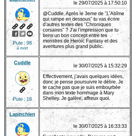
le 29/07/2025 à 17:50:10
@Cuddle. Après le 3eme de "L'Abîme
qui rampe en dessous" tu vas écrire
d'autres textes des "Chroniques
corsaires" ? J'ai l'impression que tu
tiens un bon concept entre tes
monstres de Heroic Fantasy et des
Pute :
98
aventures plus grand public.
à mort
Cuddle
le 30/07/2025 à 15:32:29
Effectivement, j'avais quelques idées,
donc je pense poursuivre le délire. Je
te cache pas que je suis embourbée
dans mon texte hommage à Mary
Shelley. Je galère, affreux quoi.
Pute :
18
Lapinchien
le 30/07/2025 à 16:33:33