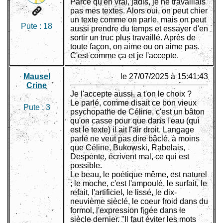
Parce qu'en vrai, jadis, je ne travaillais
pas mes textes. Alors oui, on peut chier
un texte comme on parle, mais on peut
Pute :
18
aussi prendre du temps et essayer d'en
sortir un truc plus travaillé. Après de
toute façon, on aime ou on aime pas.
C'est comme ça et je l'accepte.
Mausel
le 27/07/2025 à 15:41:43
Crine
Je l'accepte aussi, a t'on le choix ?
Le parlé, comme disait ce bon vieux
Pute :
3
psychopathe de Céline, c'est un bâton
qu'on casse pour que dans l'eau (qui
est le texte) il ait l'air droit. Langage
parlé ne veut pas dire bâclé, à moins
que Céline, Bukowski, Rabelais,
Despente, écrivent mal, ce qui est
possible.
Le beau, le poétique même, est naturel
; le moche, c'est l'ampoulé, le surfait, le
refait, l'artificiel, le lissé, le dix-
neuvième sièclé, le coeur froid dans du
formol, l'expression figée dans le
siècle dernier. "Il faut éviter les mots