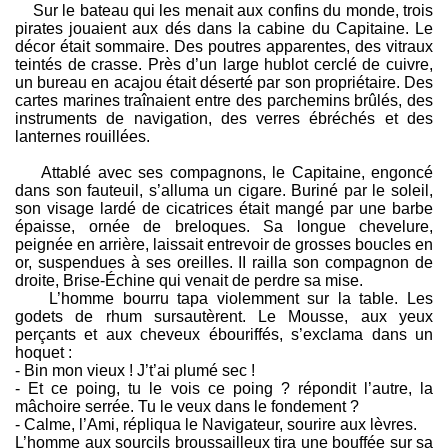
Sur le bateau qui les menait aux confins du monde, trois
pirates jouaient aux dés dans la cabine du Capitaine. Le
décor était sommaire. Des poutres apparentes, des vitraux
teintés de crasse. Près d’un large hublot cerclé de cuivre,
un bureau en acajou était déserté par son propriétaire. Des
cartes marines traînaient entre des parchemins brûlés, des
instruments de navigation, des verres ébréchés et des
lanternes rouillées.
Attablé avec ses compagnons, le Capitaine, engoncé
dans son fauteuil, s’alluma un cigare. Buriné par le soleil,
son visage lardé de cicatrices était mangé par une barbe
épaisse, ornée de breloques. Sa longue chevelure,
peignée en arrière, laissait entrevoir de grosses boucles en
or, suspendues à ses oreilles. II railla son compagnon de
droite, Brise-Échine qui venait de perdre sa mise.
L’homme bourru tapa violemment sur la table. Les
godets de rhum sursautèrent. Le Mousse, aux yeux
perçants et aux cheveux ébouriffés, s’exclama dans un
hoquet :
- Bin mon vieux ! J’t’ai plumé sec !
- Et ce poing, tu le vois ce poing ? répondit l’autre, la
mâchoire serrée. Tu le veux dans le fondement ?
- Calme, l’Ami, répliqua le Navigateur, sourire aux lèvres.
L’homme aux sourcils broussailleux tira une bouffée sur sa