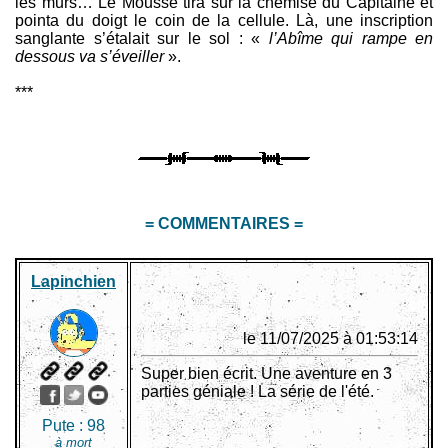
les murs… Le Mousse tira sur la chemise du Capitaine et
pointa du doigt le coin de la cellule. Là, une inscription
sanglante s’étalait sur le sol : «
l’Abîme qui rampe en
dessous va s’éveiller
».
***
= COMMENTAIRES =
Lapinchien
le 11/07/2025 à 01:53:14
Super bien écrit. Une aventure en 3
parties géniale ! La série de l'été.
Pute :
98
à mort