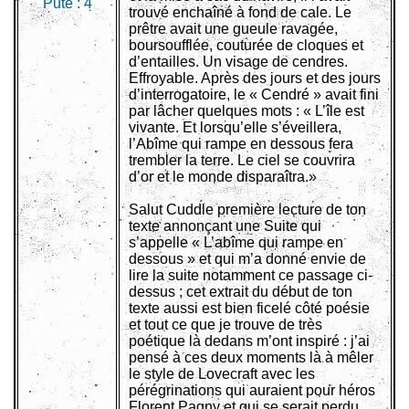
Pute :
4
trouvé enchaîné à fond de cale. Le
prêtre avait une gueule ravagée,
boursoufflée, couturée de cloques et
d’entailles. Un visage de cendres.
Effroyable. Après des jours et des jours
d’interrogatoire, le « Cendré » avait fini
par lâcher quelques mots : « L’île est
vivante. Et lorsqu’elle s’éveillera,
l’Abîme qui rampe en dessous fera
trembler la terre. Le ciel se couvrira
d’or et le monde disparaîtra.»
Salut Cuddle première lecture de ton
texte annonçant une Suite qui
s’appelle « L’abîme qui rampe en
dessous » et qui m’a donné envie de
lire la suite notamment ce passage ci-
dessus ; cet extrait du début de ton
texte aussi est bien ficelé côté poésie
et tout ce que je trouve de très
poétique là dedans m’ont inspiré : j’ai
pensé à ces deux moments là à mêler
le style de Lovecraft avec les
pérégrinations qui auraient pour héros
Florent Pagny et qui se serait perdu