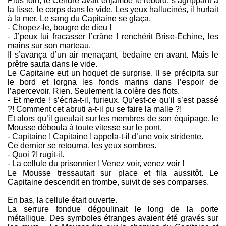
Plus loin, le Cendré avait enjambé le rebord, s’agrippant à
la lisse, le corps dans le vide. Les yeux hallucinés, il hurlait
à la mer. Le sang du Capitaine se glaça.
- Chopez-le, bougre de dieu !
- J’peux lui fracasser l’crâne ! renchérit Brise-Échine, les
mains sur son marteau.
Il s’avança d’un air menaçant, bedaine en avant. Mais le
prêtre sauta dans le vide.
Le Capitaine eut un hoquet de surprise. Il se précipita sur
le bord et lorgna les fonds marins dans l’espoir de
l’apercevoir. Rien. Seulement la colère des flots.
- Et merde ! s’écria-t-il, furieux. Qu’est-ce qu’il s’est passé
?! Comment cet abruti a-t-il pu se faire la malle ?!
Et alors qu’il gueulait sur les membres de son équipage, le
Mousse déboula à toute vitesse sur le pont.
- Capitaine ! Capitaine ! appela-t-il d’une voix stridente.
Ce dernier se retourna, les yeux sombres.
- Quoi ?! rugit-il.
- La cellule du prisonnier ! Venez voir, venez voir !
Le Mousse tressautait sur place et fila aussitôt. Le
Capitaine descendit en trombe, suivit de ses comparses.
En bas, la cellule était ouverte.
La serrure fondue dégoulinait le long de la porte
métallique. Des symboles étranges avaient été gravés sur