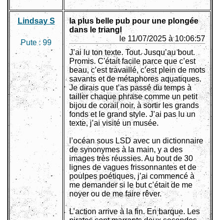
Lindsay S
la plus belle pub pour une plongée
dans le triangl
le 11/07/2025 à 10:06:57
Pute :
99
J’ai lu ton texte. Tout. Jusqu’au bout.
Promis. C'était facile parce que c’est
beau, c’est travaillé, c’est plein de mots
savants et de métaphores aquatiques.
Je dirais que t’as passé du temps à
tailler chaque phrase comme un petit
bijou de corail noir, à sortir les grands
fonds et le grand style. J’ai pas lu un
texte, j’ai visité un musée.
l’océan sous LSD avec un dictionnaire
de synonymes à la main, y a des
images très réussies. Au bout de 30
lignes de vagues frissonnantes et de
poulpes poétiques, j’ai commencé à
me demander si le but c’était de me
noyer ou de me faire rêver.
L’action arrive à la fin. En barque. Les