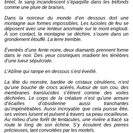
Irréel, le sang incandescent s’éparpille dans les tréfonds
comme une pluie de braises.
Dans la noirceur du monde d’en dessous dort une
montagne aux formes impossibles. Les lucioles de feu se
déposent avec une lenteur anormale sur le mont englouti.
À son contact, la montagne se déchire, s’ouvre dans un
grondement étouffé. La terre tremble.
Éventrés d’une fente noire, deux diamants prennent forme
dans le noir. Des yeux cosmiques irradient les ténèbres
d’une lueur sépulcrale.
L’Abîme qui rampe en dessous s’est éveillé.
La tête du monstre, bardée de cristaux céruléens, n’est
qu’une bouche de crocs acérés. Autour de son cou, des
membranes translucides s’étirent comme des voiles
déchirées. Le corps de la créature n’est qu’une armure
d’écailles d’obsidienne aussi tranchantes
qu’impénétrables. Aussi incroyable que cela puisse être,
ses veines luisent et pulsent à travers sa peau rocailleuse.
Au milieu d’une forêt de tentacules, une rivière a tracé sa
route le long de son échine. S’y écoulent des pierres
précieuses, tant convoitées par les mortels.