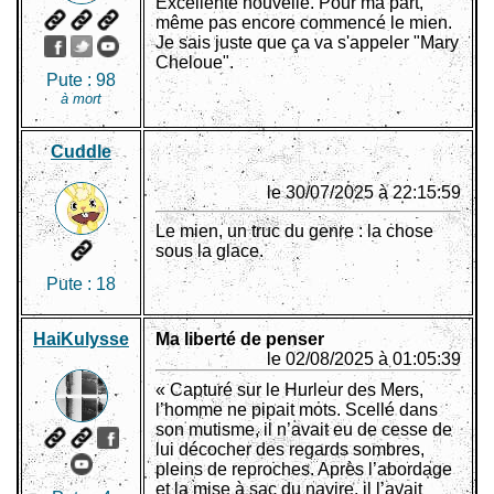
Excellente nouvelle. Pour ma part,
même pas encore commencé le mien.
Je sais juste que ça va s'appeler "Mary
Cheloue".
Pute :
98
à mort
Cuddle
le 30/07/2025 à 22:15:59
Le mien, un truc du genre : la chose
sous la glace.
Pute :
18
HaiKulysse
Ma liberté de penser
le 02/08/2025 à 01:05:39
« Capturé sur le Hurleur des Mers,
l’homme ne pipait mots. Scellé dans
son mutisme, il n’avait eu de cesse de
lui décocher des regards sombres,
pleins de reproches. Après l’abordage
et la mise à sac du navire, il l’avait