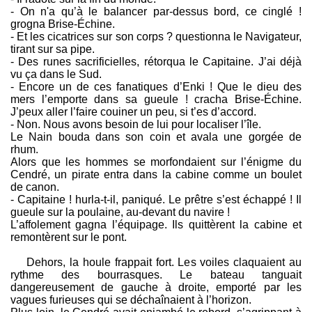
- On n'a qu’à le balancer par-dessus bord, ce cinglé !
grogna Brise-Échine.
- Et les cicatrices sur son corps ? questionna le Navigateur,
tirant sur sa pipe.
- Des runes sacrificielles, rétorqua le Capitaine. J’ai déjà
vu ça dans le Sud.
- Encore un de ces fanatiques d’Enki ! Que le dieu des
mers l’emporte dans sa gueule ! cracha Brise-Échine.
J’peux aller l’faire couiner un peu, si t’es d’accord.
- Non. Nous avons besoin de lui pour localiser l’île.
Le Nain bouda dans son coin et avala une gorgée de
rhum.
Alors que les hommes se morfondaient sur l’énigme du
Cendré, un pirate entra dans la cabine comme un boulet
de canon.
- Capitaine ! hurla-t-il, paniqué. Le prêtre s’est échappé ! Il
gueule sur la poulaine, au-devant du navire !
L’affolement gagna l’équipage. Ils quittèrent la cabine et
remontèrent sur le pont.
Dehors, la houle frappait fort. Les voiles claquaient au
rythme des bourrasques. Le bateau tanguait
dangereusement de gauche à droite, emporté par les
vagues furieuses qui se déchaînaient à l’horizon.