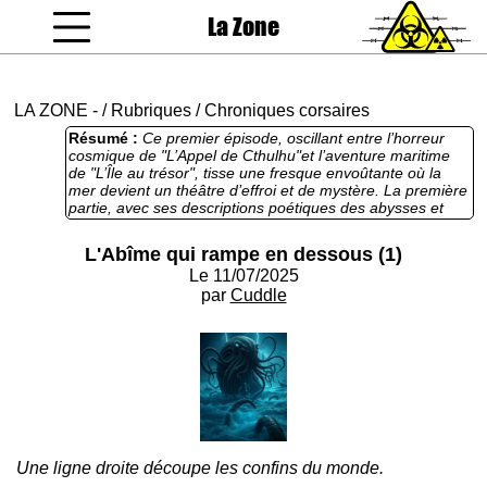
La Zone
coucou gamin
LA ZONE
-
/
Rubriques
/
Chroniques corsaires
Résumé :
Ce premier épisode, oscillant entre l’horreur
cosmique de "L’Appel de Cthulhu"et l’aventure maritime
de "L’Île au trésor", tisse une fresque envoûtante où la
mer devient un théâtre d’effroi et de mystère. La première
partie, avec ses descriptions poétiques des abysses et
l’éveil d’une entité titanesque, évoque l’indicible terreur
lovecraftienne, où l’humanité est écrasée par des forces
L'Abîme qui rampe en dessous (1)
primordiales inconcevables. La seconde partie, centrée
Le 11/07/2025
sur les pirates et leur quête d’un trésor maudit, capture
l’esprit d’aventure et de camaraderie rugueuse de
par
Cuddle
Stevenson. L’œuvre brille par son atmosphère
oppressante et son ambition de mêler l’épique au
surnaturel, offrant une plongée fascinante dans un océan
où le trésor convoité n’est peut-être qu’un appât pour
l’apocalypse. Vivement la suite !
Une ligne droite découpe les confins du monde.