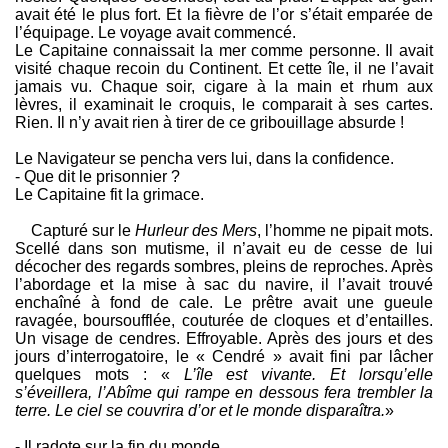
avait été le plus fort. Et la fièvre de l’or s’était emparée de
l’équipage. Le voyage avait commencé.
Le Capitaine connaissait la mer comme personne. Il avait
visité chaque recoin du Continent. Et cette île, il ne l’avait
jamais vu. Chaque soir, cigare à la main et rhum aux
lèvres, il examinait le croquis, le comparait à ses cartes.
Rien. Il n’y avait rien à tirer de ce gribouillage absurde !
Le Navigateur se pencha vers lui, dans la confidence.
- Que dit le prisonnier ?
Le Capitaine fit la grimace.
Capturé sur le
Hurleur des Mers
, l’homme ne pipait mots.
Scellé dans son mutisme, il n’avait eu de cesse de lui
décocher des regards sombres, pleins de reproches. Après
l’abordage et la mise à sac du navire, il l’avait trouvé
enchaîné à fond de cale. Le prêtre avait une gueule
ravagée, boursoufflée, couturée de cloques et d’entailles.
Un visage de cendres. Effroyable. Après des jours et des
jours d’interrogatoire, le « Cendré » avait fini par lâcher
quelques mots : «
L’île est vivante. Et lorsqu’elle
s’éveillera, l’Abîme qui rampe en dessous fera trembler la
terre. Le ciel se couvrira d’or et le monde disparaîtra.
»
- Il radote sur la fin du monde.