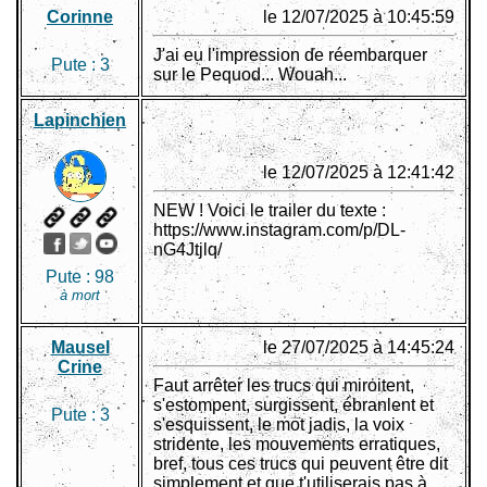
Corinne
le 12/07/2025 à 10:45:59
J'ai eu l'impression de réembarquer
Pute :
3
sur le Pequod... Wouah...
Lapinchien
le 12/07/2025 à 12:41:42
NEW ! Voici le trailer du texte :
https://www.instagram.com/p/DL-
nG4Jtjlq/
Pute :
98
à mort
Mausel
le 27/07/2025 à 14:45:24
Crine
Faut arrêter les trucs qui miroitent,
s'estompent, surgissent, ébranlent et
Pute :
3
s'esquissent, le mot jadis, la voix
stridente, les mouvements erratiques,
bref, tous ces trucs qui peuvent être dit
simplement et que t'utiliserais pas à