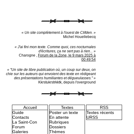
« Un site complètement à l'ouest de Clifden. »
Michel Houellebecq
« J'ai fini mon texte. Comme quoi, ces nocturnales
d'écritures, ça ne sert pas à rien... »
Charogne
,
Forum de la Zone, le 9 mars 2025 à
00:49:54
« "Un site de libre publication où, un coup sur deux, on
chie sur les auteurs qui envoient des texte en rédigeant
des présentations humiliantes et dégueulasses." »
Kkrstukrstrkktk, depuis l'overground
Accueil
Textes
RSS
Guide
Poster un texte
Textes récents
Contacts
En attente
URSS
La Saint-Con
Rubriques
Forum
Dossiers
Galeries
Thèmes