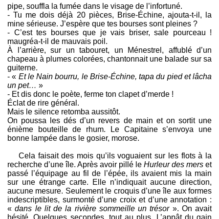
pipe, souffla la fumée dans le visage de l’infortuné.
- Tu me dois déjà 20 pièces, Brise-Échine, ajouta-t-il, la
mine sérieuse. J’espère que tes bourses sont pleines ?
- C’est tes bourses que je vais briser, sale pourceau !
maugréa-t-il de mauvais poil.
À l’arrière, sur un tabouret, un Ménestrel, affublé d’un
chapeau à plumes colorées, chantonnait une balade sur sa
guiterne.
- «
Et le Nain bourru, le Brise-Échine, tapa du pied et lâcha
un pet…
»
- Et dis donc le poète, ferme ton clapet d’merde !
Éclat de rire général.
Mais le silence retomba aussitôt.
On poussa les dés d’un revers de main et on sortit une
énième bouteille de rhum. Le Capitaine s’envoya une
bonne lampée dans le gosier, morose.
Cela faisait des mois qu’ils voguaient sur les flots à la
recherche d’une île. Après avoir pillé le
Hurleur des mers
et
passé l’équipage au fil de l’épée, ils avaient mis la main
sur une étrange carte. Elle n’indiquait aucune direction,
aucune mesure. Seulement le croquis d’une île aux formes
indescriptibles, surmonté d’une croix et d’une annotation :
«
dans le lit de la rivière sommeille un trésor
». On avait
hésité. Quelques secondes, tout au plus. L’appât du gain