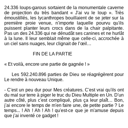
24.336 loups-garous sortaient de la monumentale caverne
de projection du très bandant « J'ai vu le loup ». Très
émoustillés, les lycanthropes bouillaient de se jeter sur la
première proie venue, n'importe laquelle pourvu qu'ils
puissent planter leurs crocs dans de la chair palpitante.
Pas un des 24.336 qui ne dénudât ses canines et ne hurlât
à la lune. Il leur semblait même que celle-ci, accrochée à
un ciel sans nuages, leur clignait de l’œil…
FIN DE LA PARTIE
« Et voilà, encore une partie de gagnée ! »
Les 592.240.896 parties de Dieu se réagrégèrent pour
Le rendre à nouveau Unique.
- C'est un peu dur pour Mes créatures. C'est vrai qu'ils ont
du mal sur terre à piger le truc du Dieu Multiple en Un. D'un
autre côté, plus c'est compliqué, plus ça leur plaît… Bon,
j'ai encore le temps de m'en faire une, de petite partie ? Le
temps... ! Ah ! Ah ! Ah ! qu'est-ce que je m'amuse depuis
que j'ai inventé ce gadget !