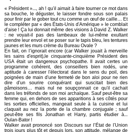
« Président »..., ah ! qu'il aimait à faire tourner ce mot dans
sa bouche, le déguster, le laisser fondre sous son palais
pour finir par le gober tout cru comme un œuf de caille… Et
le compléter par « des États-Unis d'Amérique » le comblait
d'aise ! Ça lui donnait même des visions à David Z. Walker
: ne voyait-il pas des lambeaux de lui-même exultant
prendre leur envol et se poser sur le tapis bleu, les tentures
jaunes et les murs crème du Bureau Ovale ?
En fait, on l’ignorait encore (car Walker jouait à merveille
les sains d'esprit),le cinquante-cinquième Président des
USA était un dangereux psychopathe. Il avait certes un
programme cohérent, des conseillers bien rodés, une
aptitude à caresser l'électorat dans le sens du poil, des
poignées de main d'une fermeté de bon aloi pour ne rien
dire d'un sourire conquérant qui suscitait bien des
pâmoisons… mais nul ne soupçonnait ce qu'il cachait
dans les tréfonds de son moi archaïque. Sauf peut-être sa
femme qui, en dehors de ses apparitions à ses côtés pour
les sorties officielles, mangeait seule à la cuisine et lui
claquait au nez la porte de la chambre conjugale ; sauf
peut-être ses fils Jonathan et Harry, partis étudier à...
Oulan-Bator !
Walker avait prononcé son Discours sur l’État de l'Union
trois jours plus tôt et depuis lors, son attitude, mélange de