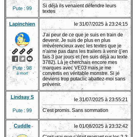
Si déjà ils venaient défendre leurs
Pute :
99
textes
Lapinchien
le 31/07/2025 à 23:24:15
J'ai peur de ce que je suis en train de
devenir. Je suis de plus en plus
irrévérencieux avec les textes que je
n'aime pas dans les trailers à venir (j'en
fais 3 par jours et j'en suis déjà au texte
3782). Là je cherchais encore mes
marques avec VE03 mais je me
Pute :
98
convertis en véritable monstre. Si je
à mort
deviens trop putaclic abattez-moi sans
prévenir.
Lindsay S
le 31/07/2025 à 23:55:21
C'est promis. Sans sommation
Pute :
99
Cuddle
le 01/08/2025 à 23:32:42
C'est vrai que c'était marrant sur les 2-3