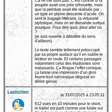
Ca ne me suffit pas. C’est comme si la
poupée avait une jolie silhouette, mais
que la peinture avait été réalisée par
un type en pleine descente d’acide. On
sent le bagage littéraire, la virtuosité
stylistique, mais on se demande surtout
pourquoi. Pour dire quoi, pour aller où
?
(je suis ouverte à débattre du sens
d'ailleurs)
Le texte semble tellement préoccupé
par sa propre audace qu’il en oublie le
lecteur en route. Et certains passages
notamment celui des étudiantes sont
malaisants. Ça flingue l’effet comique,
ça laisse une impression d’un gros
fourre-tout narcissique déguisé en
délire génial.
Lapinchien
le 31/07/2025 à 23:05:11
612 vues en 10 minutes pour le short,
le trailer est parti comme une fusée sur