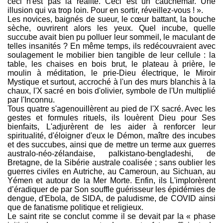
ceci n'est pas la réalité. Ceci est un cauchemar. Une
illusion qui va trop loin. Pour en sortir, réveillez-vous ! ».
Les novices, baignés de sueur, le cœur battant, la bouche
sèche, ouvrirent alors les yeux. Quel incube, quelle
succube avait bien pu polluer leur sommeil, le maculant de
telles insanités ? En même temps, ils redécouvraient avec
soulagement le mobilier bien tangible de leur cellule : la
table, les chaises en bois brut, le plateau à prière, le
moulin à méditation, le prie-Dieu électrique, le Miroir
Mystique et surtout, accroché à l'un des murs blanchis à la
chaux, l'X sacré en bois d'olivier, symbole de l'Un multiplié
par l'Inconnu.
Tous quatre s'agenouillèrent au pied de l'X sacré. Avec les
gestes et formules rituels, ils louèrent Dieu pour Ses
bienfaits, L'adjurèrent de les aider à renforcer leur
spiritualité, d'éloigner d'eux le Démon, maître des incubes
et des succubes, ainsi que de mettre un terme aux guerres
australo-néo-zélandaise, palkistano-bengladeshi, de
Bretagne, de la Sibérie australe coalisée ; sans oublier les
guerres civiles en Autriche, au Cameroun, au Sichuan, au
Yémen et autour de la Mer Morte. Enfin, ils L'implorèrent
d’éradiquer de par Son souffle guérisseur les épidémies de
dengue, d'Ebola, de SIDA, de paludisme, de COVID ainsi
que de fanatisme politique et religieux.
Le saint rite se conclut comme il se devait par la « phase