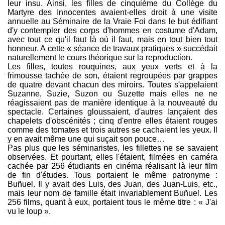
leur insu. Ainsi, les filles de cinquième du Collège du
Martyre des Innocentes avaient-elles droit à une visite
annuelle au Séminaire de la Vraie Foi dans le but édifiant
d'y contempler des corps d'hommes en costume d'Adam,
avec tout ce qu'il faut là où il faut, mais en tout bien tout
honneur. A cette « séance de travaux pratiques » succédait
naturellement le cours théorique sur la reproduction.
Les filles, toutes rouquines, aux yeux verts et à la
frimousse tachée de son, étaient regroupées par grappes
de quatre devant chacun des miroirs. Toutes s'appelaient
Suzanne, Suzie, Suzon ou Suzette mais elles ne ne
réagissaient pas de manière identique à la nouveauté du
spectacle. Certaines gloussaient, d'autres lançaient des
chapelets d'obscénités ; cinq d'entre elles étaient rouges
comme des tomates et trois autres se cachaient les yeux. Il
y en avait même une qui suçait son pouce…
Pas plus que les séminaristes, les fillettes ne se savaient
observées. Et pourtant, elles l'étaient, filmées en caméra
cachée par 256 étudiants en cinéma réalisant là leur film
de fin d'études. Tous portaient le même patronyme :
Buñuel. Il y avait des Luis, des Juan, des Juan-Luis, etc.,
mais leur nom de famille était invariablement Buñuel. Les
256 films, quant à eux, portaient tous le même titre : « J'ai
vu le loup ».