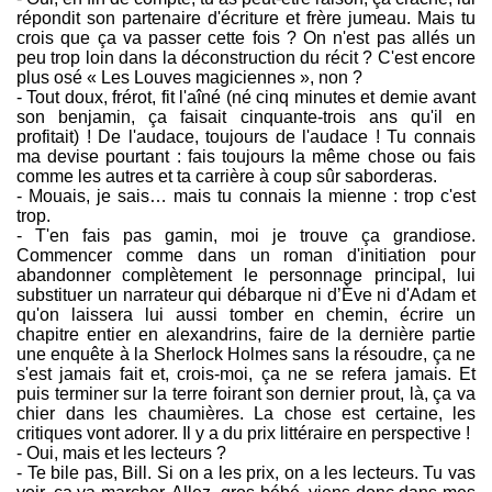
répondit son partenaire d'écriture et frère jumeau. Mais tu
crois que ça va passer cette fois ? On n'est pas allés un
peu trop loin dans la déconstruction du récit ? C'est encore
plus osé « Les Louves magiciennes », non ?
- Tout doux, frérot, fit l'aîné (né cinq minutes et demie avant
son benjamin, ça faisait cinquante-trois ans qu'il en
profitait) ! De l'audace, toujours de l'audace ! Tu connais
ma devise pourtant : fais toujours la même chose ou fais
comme les autres et ta carrière à coup sûr saborderas.
- Mouais, je sais… mais tu connais la mienne : trop c'est
trop.
- T'en fais pas gamin, moi je trouve ça grandiose.
Commencer comme dans un roman d'initiation pour
abandonner complètement le personnage principal, lui
substituer un narrateur qui débarque ni d’Ève ni d'Adam et
qu'on laissera lui aussi tomber en chemin, écrire un
chapitre entier en alexandrins, faire de la dernière partie
une enquête à la Sherlock Holmes sans la résoudre, ça ne
s'est jamais fait et, crois-moi, ça ne se refera jamais. Et
puis terminer sur la terre foirant son dernier prout, là, ça va
chier dans les chaumières. La chose est certaine, les
critiques vont adorer. Il y a du prix littéraire en perspective !
- Oui, mais et les lecteurs ?
- Te bile pas, Bill. Si on a les prix, on a les lecteurs. Tu vas