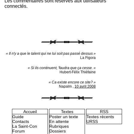
Les commentaires sont réservés aux utilisateurs
connectés.
« Il n'y a que le talent qui ne lui soit pas passé dessus »
La Figora
« Si ils continuent, 'faudra que ça cesse. »
Hubert-Félix Thiéfaine
« Ca existe encore ce site? »
Napalm
,
10 avril 2008
Accueil
Textes
RSS
Guide
Poster un texte
Textes récents
Contacts
En attente
URSS
La Saint-Con
Rubriques
Forum
Dossiers