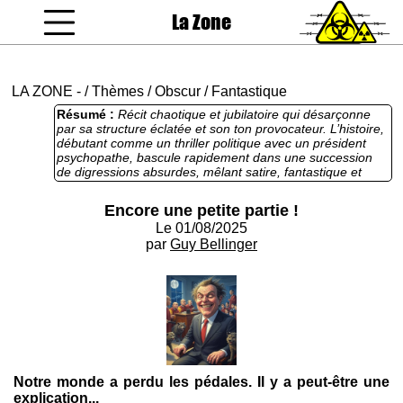
La Zone
coucou gamin
LA ZONE
-
/
Thèmes
/
Obscur
/
Fantastique
Résumé :
Récit chaotique et jubilatoire qui désarçonne
par sa structure éclatée et son ton provocateur. L’histoire,
débutant comme un thriller politique avec un président
psychopathe, bascule rapidement dans une succession
de digressions absurdes, mêlant satire, fantastique et
métafiction, jusqu’à une apothéose cosmique où Dieu lui-
même s’amuse de ses créations. Si l’écriture, vive et
Encore une petite partie !
inventive, séduit par son énergie et son culot, elle risque
Le 01/08/2025
de perdre le lecteur dans son foisonnement d’idées non
résolues et son refus assumé de cohérence. Cette
par
Guy Bellinger
déconstruction radicale, bien que brillante, pourrait
frustrer autant qu’elle fascine, réservant son éclat aux
amateurs de récits expérimentaux.
Notre monde a perdu les pédales. Il y a peut-être une
explication...