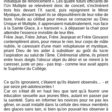
initiatique de renoncement ». Les quatre futurs officiants de
l'Un Multiple se relevèrent donc de concert, s'inclinèrent
trois fois devant l'X sacré, puis rejoignirent le Miroir
Mystique, devant lequel ils se dépouillèrent de leur robe de
bure. Voués au célibat pour mieux se consacrer au Dieu
Unique et Multiple, il apprenaient matutinalement, nus face
à la Sainte Glace, à « transvoir », à dépasser la chair pour
atteindre l'essence invisible de leur être.
Frère Jean, Frère Johan, Frère Jeanjean et Frère Giovanni
contemplèrent alors, pour mieux le nier, leur corps de mâle
nubile, le caressant d'une main voluptueuse et mystique,
priant Dieu de les aider à substituer au goût du lucre
l'aspiration au salut de l'âme. Cérémonial ultime, ils prirent
entre leurs doigts l'obscur objet du désir et se mirent à le
caresser, juste un peu - pas trop - comme leur avait appris
le Supérieur du Collège.
Ce qu'ils ignoraient, c'étaient qu'ils étaient observés… - et
par seize pré-adolescentes !
Car on s'était dit en haut lieu que tant qu'à fournir une
éducation sexuelle aux jeunes filles, autant en passer par
la sainteté. Sans en informer les novices pour ne pas les
gêner, on avait installé dans la cellule des mieux membrés
des glaces sans tain, si bien qu'on pouvait les observer à