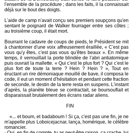
l'ensemble de la procédure ; dans les faits, il la connaissait
déjà sur le bout des doigts.
L'aide de camp n'avait conçu ses premiers soupçons qu'en
sentant le poignard de Walker fourrager entre ses côtes ;
au troisième coup, il était mort.
Bourrant le cadavre de coups de pieds, le Président se mit
à chantonner d'une voix affreusement éraillée, « C'est pas
vous qu'y êtes, c'est pas vous qu'êtes beaux ». En même
temps, il verrouillait la porte blindée de l'abri antiatomique
puis ouvrait la mallette. « Qui c'est le plus fort ? Qui c'est le
plus fort de toute la terre ? Hein ? Hein ? », Tout en
éructant un rire démoniaque mouillé de bave, il composa le
code, il eut un moment d'hésitation et pendant cette fraction
de seconde, le destin de la terre resta en suspens. L'instant
d'après, la planète bleue se contractait, se boursouflait et
disparaissait brutalement des écrans radar aliens.
FIN
«... et boum, et badaboum ! Si ça, c'est pas une fin, je ne
m'appelle plus Loboicejacnar, lança, homérique, le célèbre
romancier.
- Oui, en fin de compte, tu as peut-être raison, ça crache, lui