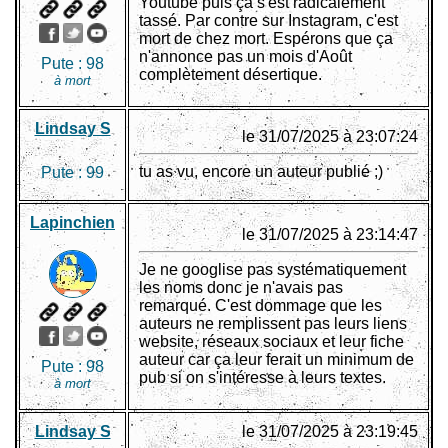
Youtube puis ça s'est radicalement
tassé. Par contre sur Instagram, c'est
mort de chez mort. Espérons que ça
n'annonce pas un mois d'Août
Pute :
98
complètement désertique.
à mort
Lindsay S
le 31/07/2025 à 23:07:24
tu as vu, encore un auteur publié ;)
Pute :
99
Lapinchien
le 31/07/2025 à 23:14:47
Je ne googlise pas systématiquement
les noms donc je n'avais pas
remarqué. C'est dommage que les
auteurs ne remplissent pas leurs liens
website, réseaux sociaux et leur fiche
auteur car ça leur ferait un minimum de
Pute :
98
pub si on s'intéresse à leurs textes.
à mort
Lindsay S
le 31/07/2025 à 23:19:45