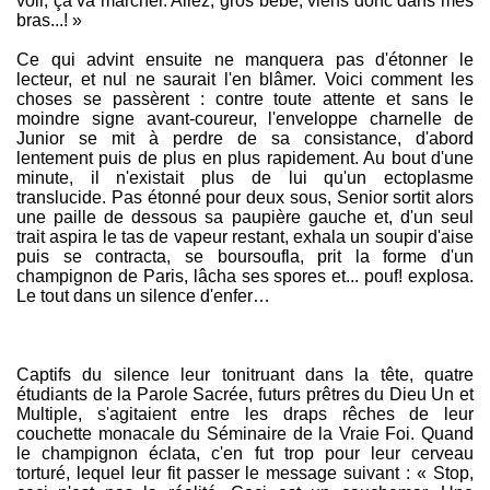
voir, ça va marcher. Allez, gros bébé, viens donc dans mes
bras...! »
Ce qui advint ensuite ne manquera pas d'étonner le
lecteur, et nul ne saurait l'en blâmer. Voici comment les
choses se passèrent : contre toute attente et sans le
moindre signe avant-coureur, l'enveloppe charnelle de
Junior se mit à perdre de sa consistance, d'abord
lentement puis de plus en plus rapidement. Au bout d'une
minute, il n'existait plus de lui qu'un ectoplasme
translucide. Pas étonné pour deux sous, Senior sortit alors
une paille de dessous sa paupière gauche et, d'un seul
trait aspira le tas de vapeur restant, exhala un soupir d'aise
puis se contracta, se boursoufla, prit la forme d'un
champignon de Paris, lâcha ses spores et... pouf! explosa.
Le tout dans un silence d'enfer…
Captifs du silence leur tonitruant dans la tête, quatre
étudiants de la Parole Sacrée, futurs prêtres du Dieu Un et
Multiple, s'agitaient entre les draps rêches de leur
couchette monacale du Séminaire de la Vraie Foi. Quand
le champignon éclata, c'en fut trop pour leur cerveau
torturé, lequel leur fit passer le message suivant : « Stop,