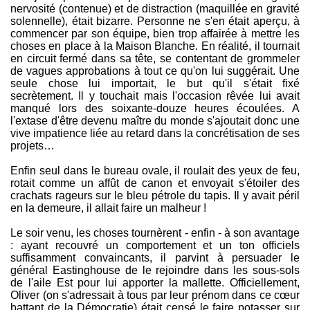
nervosité (contenue) et de distraction (maquillée en gravité
solennelle), était bizarre. Personne ne s'en était aperçu, à
commencer par son équipe, bien trop affairée à mettre les
choses en place à la Maison Blanche. En réalité, il tournait
en circuit fermé dans sa tête, se contentant de grommeler
de vagues approbations à tout ce qu'on lui suggérait. Une
seule chose lui importait, le but qu'il s'était fixé
secrètement. Il y touchait mais l'occasion rêvée lui avait
manqué lors des soixante-douze heures écoulées. A
l'extase d'être devenu maître du monde s'ajoutait donc une
vive impatience liée au retard dans la concrétisation de ses
projets…
Enfin seul dans le bureau ovale, il roulait des yeux de feu,
rotait comme un affût de canon et envoyait s'étoiler des
crachats rageurs sur le bleu pétrole du tapis. Il y avait péril
en la demeure, il allait faire un malheur !
Le soir venu, les choses tournèrent - enfin - à son avantage
: ayant recouvré un comportement et un ton officiels
suffisamment convaincants, il parvint à persuader le
général Eastinghouse de le rejoindre dans les sous-sols
de l'aile Est pour lui apporter la mallette. Officiellement,
Oliver (on s'adressait à tous par leur prénom dans ce cœur
battant de la Démocratie) était censé le faire potasser sur