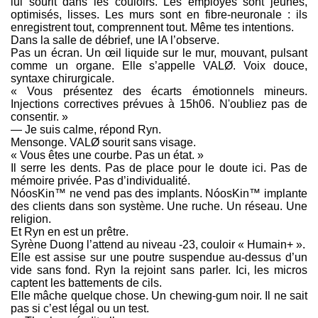
lui sourit dans les couloirs. Les employés sont jeunes,
optimisés, lisses. Les murs sont en fibre-neuronale : ils
enregistrent tout, comprennent tout. Même tes intentions.
Dans la salle de débrief, une IA l’observe.
Pas un écran. Un œil liquide sur le mur, mouvant, pulsant
comme un organe. Elle s’appelle VALØ. Voix douce,
syntaxe chirurgicale.
« Vous présentez des écarts émotionnels mineurs.
Injections correctives prévues à 15h06. N'oubliez pas de
consentir. »
— Je suis calme, répond Ryn.
Mensonge. VALØ sourit sans visage.
« Vous êtes une courbe. Pas un état. »
Il serre les dents. Pas de place pour le doute ici. Pas de
mémoire privée. Pas d’individualité.
NóosKin™ ne vend pas des implants. NóosKin™ implante
des clients dans son système. Une ruche. Un réseau. Une
religion.
Et Ryn en est un prêtre.
Syrène Duong l’attend au niveau -23, couloir « Humain+ ».
Elle est assise sur une poutre suspendue au-dessus d’un
vide sans fond. Ryn la rejoint sans parler. Ici, les micros
captent les battements de cils.
Elle mâche quelque chose. Un chewing-gum noir. Il ne sait
pas si c’est légal ou un test.