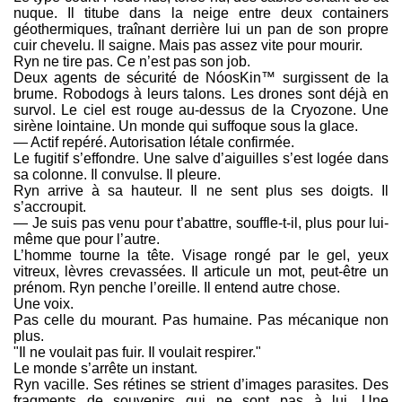
nuque. Il titube dans la neige entre deux containers
géothermiques, traînant derrière lui un pan de son propre
cuir chevelu. Il saigne. Mais pas assez vite pour mourir.
Ryn ne tire pas. Ce n’est pas son job.
Deux agents de sécurité de NóosKin™ surgissent de la
brume. Robodogs à leurs talons. Les drones sont déjà en
survol. Le ciel est rouge au-dessus de la Cryozone. Une
sirène lointaine. Un monde qui suffoque sous la glace.
— Actif repéré. Autorisation létale confirmée.
Le fugitif s’effondre. Une salve d’aiguilles s’est logée dans
sa colonne. Il convulse. Il pleure.
Ryn arrive à sa hauteur. Il ne sent plus ses doigts. Il
s’accroupit.
— Je suis pas venu pour t’abattre, souffle-t-il, plus pour lui-
même que pour l’autre.
L’homme tourne la tête. Visage rongé par le gel, yeux
vitreux, lèvres crevassées. Il articule un mot, peut-être un
prénom. Ryn penche l’oreille. Il entend autre chose.
Une voix.
Pas celle du mourant. Pas humaine. Pas mécanique non
plus.
"Il ne voulait pas fuir. Il voulait respirer."
Le monde s’arrête un instant.
Ryn vacille. Ses rétines se strient d’images parasites. Des
fragments de souvenirs qui ne sont pas à lui. Une