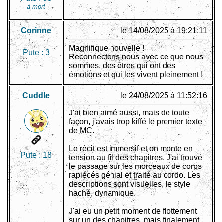
à mort
Corinne
le 14/08/2025 à 19:21:11
Magnifique nouvelle !
Pute :
3
Reconnectons nous avec ce que nous
sommes, des êtres qui ont des
émotions et qui les vivent pleinement !
Cuddle
le 24/08/2025 à 11:52:16
J'ai bien aimé aussi, mais de toute
façon, j'avais trop kiffé le premier texte
de MC.
Le récit est immersif et on monte en
Pute :
18
tension au fil des chapitres. J'ai trouvé
le passage sur les morceaux de corps
rapiécés génial et traité au cordo. Les
descriptions sont visuelles, le style
haché, dynamique.
J'ai eu un petit moment de flottement
sur un des chapitres, mais finalement,