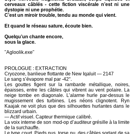
cerveaux câblés - cette fiction viscérale n’est ni une
dystopie ni une prophétie.
C’est un miroir trouble, tendu au monde qui vient.
Et quand le réseau sature, écoute bien.
Quelqu’un chante encore,
sous la glace.
"Agloolik.exe"
PROLOGUE : EXTRACTION
Cryozone, banlieue flottante de New Iqaluit — 2147
Le sang s’évapore mal par -42°.
Les gouttes figent sur la rambarde métallique, noires,
épaisses, entre les câbles qui vibrent au vent polaire. La
neige tombe en diagonale. L’alarme hurle par-dessus le
mugissement des turbines. Les néons clignotent. Ryn
Kaajak ne voit plus que des silhouettes hurlantes dans le
blizzard urbain.
— Actif visuel. Capteur thermique calibré.
La voix interne de son mod-op d’auditeur grésille à la limite
de la surchauffe.
Le type court. Pieds nus, torse nu, des câbles sortant de sa