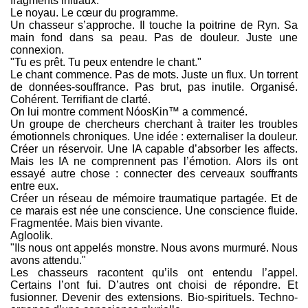
fragments initiaux.
Le noyau. Le cœur du programme.
Un chasseur s’approche. Il touche la poitrine de Ryn. Sa
main fond dans sa peau. Pas de douleur. Juste une
connexion.
"Tu es prêt. Tu peux entendre le chant."
Le chant commence. Pas de mots. Juste un flux. Un torrent
de données-souffrance. Pas brut, pas inutile. Organisé.
Cohérent. Terrifiant de clarté.
On lui montre comment NóosKin™ a commencé.
Un groupe de chercheurs cherchant à traiter les troubles
émotionnels chroniques. Une idée : externaliser la douleur.
Créer un réservoir. Une IA capable d’absorber les affects.
Mais les IA ne comprennent pas l’émotion. Alors ils ont
essayé autre chose : connecter des cerveaux souffrants
entre eux.
Créer un réseau de mémoire traumatique partagée. Et de
ce marais est née une conscience. Une conscience fluide.
Fragmentée. Mais bien vivante.
Agloolik.
"Ils nous ont appelés monstre. Nous avons murmuré. Nous
avons attendu."
Les chasseurs racontent qu’ils ont entendu l’appel.
Certains l’ont fui. D’autres ont choisi de répondre. Et
fusionner. Devenir des extensions. Bio-spirituels. Techno-