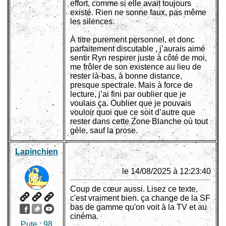
effort, comme si elle avait toujours
existé. Rien ne sonne faux, pas même
les silences.
À titre purement personnel, et donc
parfaitement discutable , j’aurais aimé
sentir Ryn respirer juste à côté de moi,
me frôler de son existence au lieu de
rester là-bas, à bonne distance,
presque spectrale. Mais à force de
lecture, j’ai fini par oublier que je
voulais ça. Oublier que je pouvais
vouloir quoi que ce soit d’autre que
rester dans cette Zone Blanche où tout
gèle, sauf la prose.
Lapinchien
le 14/08/2025 à 12:23:40
Coup de cœur aussi. Lisez ce texte,
c'est vraiment bien. ça change de la SF
bas de gamme qu'on voit à la TV et au
cinéma.
Pute :
98