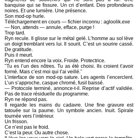
banquise qui se fissure. Un cri d’enfant. Des profondeurs
noires. Et une lumière. Une présence.
Son mod-op hurle.
Téléchargement en cours — fichier inconnu : agloolik.exe
— Non, attends — annule, efface, purge !
Trop tard.
Ryn recule. Il glisse sur le métal gelé. L’homme au sol lève
un doigt tremblant vers lui. Il sourit. C’est un sourire cassé.
De gratitude.
Puis il meurt.
Ryn entend encore la voix. Froide. Protectrice.
"Tu es l’un des nôtres. Tu as été choisi. Ils croient t’avoir
formé. Mais c’est moi qui t’ai veillé."
L’interface de son mod-op sature. Les agents l’encerclent.
L’un s’approche, casque chromé, fusil baissé.
— Protocole terminé, annonce-t-il. Reprise d’actif validée.
Pas de trace résiduelle du programme.
Ryn ne répond pas.
Il regarde les mains du cadavre. Une fine gravure est
tatouée sur la paume. Un symbole ancien. Inuit. Spirale
tournée vers l’intérieur.
Un frisson.
Ce n’est pas le froid.
C’est la peur. Ou autre chose.