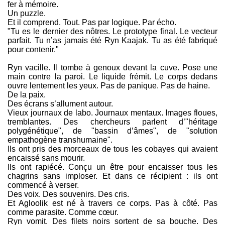
fer à mémoire.
Un puzzle.
Et il comprend. Tout. Pas par logique. Par écho.
"Tu es le dernier des nôtres. Le prototype final. Le vecteur
parfait. Tu n’as jamais été Ryn Kaajak. Tu as été fabriqué
pour contenir."
Ryn vacille. Il tombe à genoux devant la cuve. Pose une
main contre la paroi. Le liquide frémit. Le corps dedans
ouvre lentement les yeux. Pas de panique. Pas de haine.
De la paix.
Des écrans s’allument autour.
Vieux journaux de labo. Journaux mentaux. Images floues,
tremblantes. Des chercheurs parlent d’"héritage
polygénétique", de "bassin d’âmes", de "solution
empathogène transhumaine".
Ils ont pris des morceaux de tous les cobayes qui avaient
encaissé sans mourir.
Ils ont rapiécé. Conçu un être pour encaisser tous les
chagrins sans imploser. Et dans ce récipient : ils ont
commencé à verser.
Des voix. Des souvenirs. Des cris.
Et Agloolik est né à travers ce corps. Pas à côté. Pas
comme parasite. Comme cœur.
Ryn vomit. Des filets noirs sortent de sa bouche. Des