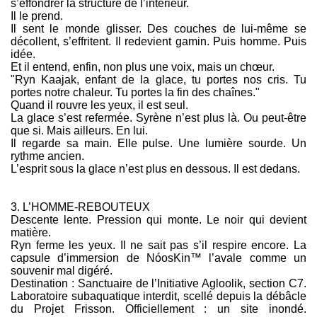
s’effondrer la structure de l’intérieur.
Il le prend.
Il sent le monde glisser. Des couches de lui-même se
décollent, s’effritent. Il redevient gamin. Puis homme. Puis
idée.
Et il entend, enfin, non plus une voix, mais un chœur.
"Ryn Kaajak, enfant de la glace, tu portes nos cris. Tu
portes notre chaleur. Tu portes la fin des chaînes."
Quand il rouvre les yeux, il est seul.
La glace s’est refermée. Syrène n’est plus là. Ou peut-être
que si. Mais ailleurs. En lui.
Il regarde sa main. Elle pulse. Une lumière sourde. Un
rythme ancien.
L’esprit sous la glace n’est plus en dessous. Il est dedans.
3. L’HOMME-REBOUTEUX
Descente lente. Pression qui monte. Le noir qui devient
matière.
Ryn ferme les yeux. Il ne sait pas s’il respire encore. La
capsule d’immersion de NóosKin™ l’avale comme un
souvenir mal digéré.
Destination : Sanctuaire de l’Initiative Agloolik, section C7.
Laboratoire subaquatique interdit, scellé depuis la débâcle
du Projet Frisson. Officiellement : un site inondé.