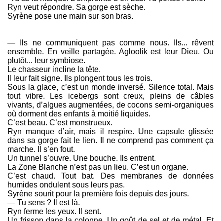
Ryn veut répondre. Sa gorge est sèche.
Syrène pose une main sur son bras.
— Ils ne communiquent pas comme nous. Ils... rêvent
ensemble. En veille partagée. Agloolik est leur Dieu. Ou
plutôt... leur symbiose.
Le chasseur incline la tête.
Il leur fait signe. Ils plongent tous les trois.
Sous la glace, c’est un monde inversé. Silence total. Mais
tout vibre. Les icebergs sont creux, pleins de câbles
vivants, d’algues augmentées, de cocons semi-organiques
où dorment des enfants à moitié liquides.
C’est beau. C’est monstrueux.
Ryn manque d’air, mais il respire. Une capsule glissée
dans sa gorge fait le lien. Il ne comprend pas comment ça
marche. Il s’en fout.
Un tunnel s’ouvre. Une bouche. Ils entrent.
La Zone Blanche n’est pas un lieu. C’est un organe.
C’est chaud. Tout bat. Des membranes de données
humides ondulent sous leurs pas.
Syrène sourit pour la première fois depuis des jours.
— Tu sens ? Il est là.
Ryn ferme les yeux. Il sent.
Un frisson dans la colonne. Un goût de sel et de métal. Et