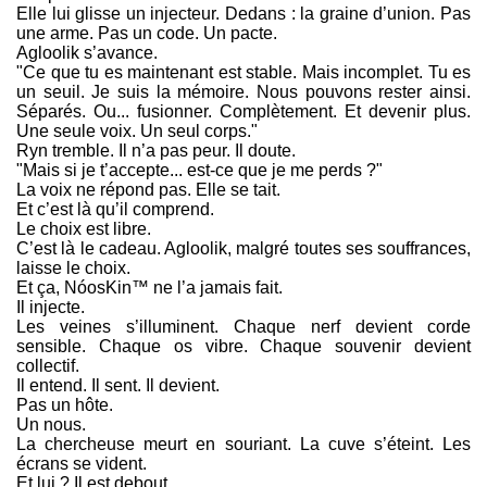
Elle lui glisse un injecteur. Dedans : la graine d’union. Pas
une arme. Pas un code. Un pacte.
Agloolik s’avance.
"Ce que tu es maintenant est stable. Mais incomplet. Tu es
un seuil. Je suis la mémoire. Nous pouvons rester ainsi.
Séparés. Ou... fusionner. Complètement. Et devenir plus.
Une seule voix. Un seul corps."
Ryn tremble. Il n’a pas peur. Il doute.
"Mais si je t’accepte... est-ce que je me perds ?"
La voix ne répond pas. Elle se tait.
Et c’est là qu’il comprend.
Le choix est libre.
C’est là le cadeau. Agloolik, malgré toutes ses souffrances,
laisse le choix.
Et ça, NóosKin™ ne l’a jamais fait.
Il injecte.
Les veines s’illuminent. Chaque nerf devient corde
sensible. Chaque os vibre. Chaque souvenir devient
collectif.
Il entend. Il sent. Il devient.
Pas un hôte.
Un nous.
La chercheuse meurt en souriant. La cuve s’éteint. Les
écrans se vident.
Et lui ? Il est debout.