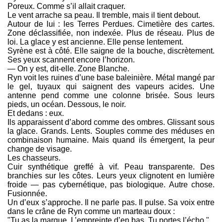
Poreux. Comme s’il allait craquer.
Le vent arrache sa peau. Il tremble, mais il tient debout.
Autour de lui : les Terres Perdues. Cimetière des cartes.
Zone déclassifiée, non indexée. Plus de réseau. Plus de
loi. La glace y est ancienne. Elle pense lentement.
Syrène est à côté. Elle saigne de la bouche, discrètement.
Ses yeux scannent encore l’horizon.
— On y est, dit-elle. Zone Blanche.
Ryn voit les ruines d’une base baleinière. Métal mangé par
le gel, tuyaux qui saignent des vapeurs acides. Une
antenne pend comme une colonne brisée. Sous leurs
pieds, un océan. Dessous, le noir.
Et dedans : eux.
Ils apparaissent d’abord comme des ombres. Glissant sous
la glace. Grands. Lents. Souples comme des méduses en
combinaison humaine. Mais quand ils émergent, la peur
change de visage.
Les chasseurs.
Cuir synthétique greffé à vif. Peau transparente. Des
branchies sur les côtes. Leurs yeux clignotent en lumière
froide — pas cybernétique, pas biologique. Autre chose.
Fusionnée.
Un d’eux s’approche. Il ne parle pas. Il pulse. Sa voix entre
dans le crâne de Ryn comme un marteau doux :
"Tu as la marque. L’empreinte d’en bas. Tu portes l’écho."