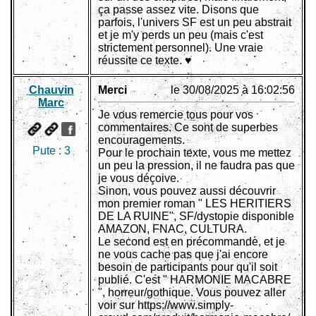
ça passe assez vite. Disons que
parfois, l'univers SF est un peu abstrait
et je m'y perds un peu (mais c'est
strictement personnel). Une vraie
réussite ce texte. ♥
Chauvin
Merci
le 30/08/2025 à 16:02:56
Marc
Je vous remercie tous pour vos
commentaires. Ce sont de superbes
encouragements.
Pute :
3
Pour le prochain texte, vous me mettez
un peu la pression, il ne faudra pas que
je vous déçoive.
Sinon, vous pouvez aussi découvrir
mon premier roman " LES HERITIERS
DE LA RUINE", SF/dystopie disponible
AMAZON, FNAC, CULTURA.
Le second est en précommande, et je
ne vous cache pas que j'ai encore
besoin de participants pour qu'il soit
publié. C'est " HARMONIE MACABRE
", horreur/gothique. Vous pouvez aller
voir sur https://www.simply-