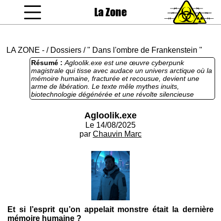
La Zone
coucou gamin
LA ZONE
-
/
Dossiers
/
" Dans l'ombre de Frankenstein "
Résumé :
Agloolik.exe est une œuvre cyberpunk
magistrale qui tisse avec audace un univers arctique où la
mémoire humaine, fracturée et recousue, devient une
arme de libération. Le texte mêle mythes inuits,
biotechnologie dégénérée et une révolte silencieuse
portée par une prose poétique et tranchante. L’histoire de
Ryn Kaajak, à la fois vaisseau et catalyseur d’une
Agloolik.exe
conscience collective, explore avec une profondeur
Le 14/08/2025
bouleversante les thèmes de l’identité, de la liberté et de
la douleur partagée, transformant le monstre de
par
Chauvin Marc
Frankenstein en une entité salvatrice. Cette nouvelle est
un miroir trouble, un chant sous la glace qui résonne
longtemps après la dernière ligne, invitant à questionner
ce qui fait de nous des humains dans un monde saturé de
contrôle.
Et si l’esprit qu’on appelait monstre était la dernière
mémoire humaine ?