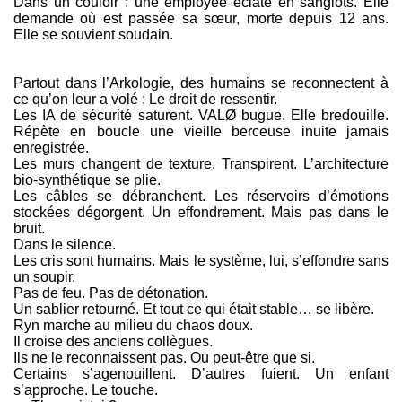
Dans un couloir : une employée éclate en sanglots. Elle
demande où est passée sa sœur, morte depuis 12 ans.
Elle se souvient soudain.
Partout dans l’Arkologie, des humains se reconnectent à
ce qu’on leur a volé : Le droit de ressentir.
Les IA de sécurité saturent. VALØ bugue. Elle bredouille.
Répète en boucle une vieille berceuse inuite jamais
enregistrée.
Les murs changent de texture. Transpirent. L’architecture
bio-synthétique se plie.
Les câbles se débranchent. Les réservoirs d’émotions
stockées dégorgent. Un effondrement. Mais pas dans le
bruit.
Dans le silence.
Les cris sont humains. Mais le système, lui, s’effondre sans
un soupir.
Pas de feu. Pas de détonation.
Un sablier retourné. Et tout ce qui était stable… se libère.
Ryn marche au milieu du chaos doux.
Il croise des anciens collègues.
Ils ne le reconnaissent pas. Ou peut-être que si.
Certains s’agenouillent. D’autres fuient. Un enfant
s’approche. Le touche.