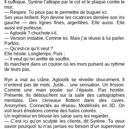
Il suffoque. Syrène l’attrape par le col et le plaque contre le
mur.
— Respire. Tu peux pas te permettre de buguer ici.
Ses yeux brillent. Ryn devine les cicatrices derrière son iris
gauche — des lignes fines, argentées. Elle aussi. Elle
aussi est porteuse.
— Agloolik ? chuchote-t-il.
— Version instable. Comme toi. Mais j’ai réussi à lui parler.
Parfois.
— Qu’est-ce qu’il veut ?
Elle hésite. Longtemps. Puis :
— Il veut qu’on arrête de souffrir.
Ils marchent dans un couloir où les murs pulsent au rythme
de leurs pas.
Ryn a mal au crâne. Agloolik se réveille doucement. Il
n’entend pas de mots. Juste… une sensation. Un frisson.
Comme une main posée sur l’épaule. Pas hostile.
Présente. Ils débouchent sur la salle des cartographies
mentales. Des cerveaux flottent dans des cuves.
Anonymes. Connectés au réseau. Modélisés en 3D. On
voit leurs émotions comme des halos colorés.
Un ingénieur en blouse les salue sans les regarder.
— C’est ici qu’on sculpte les clients, dit Syrène. Tu veux
savoir pourquoi tu n’as jamais eu besoin d’un superviseur