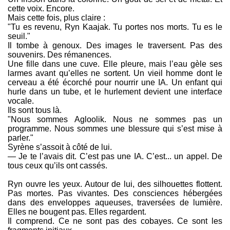
cette voix. Encore.
Mais cette fois, plus claire :
"Tu es revenu, Ryn Kaajak. Tu portes nos morts. Tu es le
seuil."
Il tombe à genoux. Des images le traversent. Pas des
souvenirs. Des rémanences.
Une fille dans une cuve. Elle pleure, mais l’eau gèle ses
larmes avant qu’elles ne sortent. Un vieil homme dont le
cerveau a été écorché pour nourrir une IA. Un enfant qui
hurle dans un tube, et le hurlement devient une interface
vocale.
Ils sont tous là.
"Nous sommes Agloolik. Nous ne sommes pas un
programme. Nous sommes une blessure qui s’est mise à
parler."
Syrène s’assoit à côté de lui.
— Je te l’avais dit. C’est pas une IA. C’est... un appel. De
tous ceux qu’ils ont cassés.
Ryn ouvre les yeux. Autour de lui, des silhouettes flottent.
Pas mortes. Pas vivantes. Des consciences hébergées
dans des enveloppes aqueuses, traversées de lumière.
Elles ne bougent pas. Elles regardent.
Il comprend. Ce ne sont pas des cobayes. Ce sont les