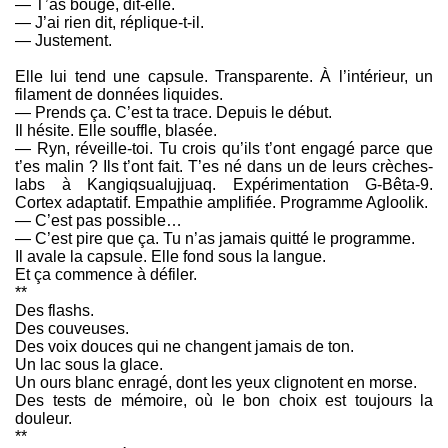
— T’as bougé, dit-elle.
— J’ai rien dit, réplique-t-il.
— Justement.
Elle lui tend une capsule. Transparente. À l’intérieur, un
filament de données liquides.
— Prends ça. C’est ta trace. Depuis le début.
Il hésite. Elle souffle, blasée.
— Ryn, réveille-toi. Tu crois qu’ils t’ont engagé parce que
t’es malin ? Ils t’ont fait. T’es né dans un de leurs crèches-
labs à Kangiqsualujjuaq. Expérimentation G-Bêta-9.
Cortex adaptatif. Empathie amplifiée. Programme Agloolik.
— C’est pas possible…
— C’est pire que ça. Tu n’as jamais quitté le programme.
Il avale la capsule. Elle fond sous la langue.
Et ça commence à défiler.
**
Des flashs.
Des couveuses.
Des voix douces qui ne changent jamais de ton.
Un lac sous la glace.
Un ours blanc enragé, dont les yeux clignotent en morse.
Des tests de mémoire, où le bon choix est toujours la
douleur.
**