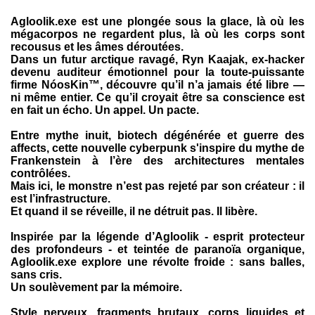
Agloolik.exe est une plongée sous la glace, là où les
mégacorpos ne regardent plus, là où les corps sont
recousus et les âmes déroutées.
Dans un futur arctique ravagé, Ryn Kaajak, ex-hacker
devenu auditeur émotionnel pour la toute-puissante
firme NóosKin™, découvre qu’il n’a jamais été libre —
ni même entier. Ce qu’il croyait être sa conscience est
en fait un écho. Un appel. Un pacte.
Entre mythe inuit, biotech dégénérée et guerre des
affects, cette nouvelle cyberpunk s'inspire du mythe de
Frankenstein à l’ère des architectures mentales
contrôlées.
Mais ici, le monstre n’est pas rejeté par son créateur : il
est l’infrastructure.
Et quand il se réveille, il ne détruit pas. Il libère.
Inspirée par la légende d’Agloolik - esprit protecteur
des profondeurs - et teintée de paranoïa organique,
Agloolik.exe explore une révolte froide : sans balles,
sans cris.
Un soulèvement par la mémoire.
Style nerveux, fragments brutaux, corps liquides et