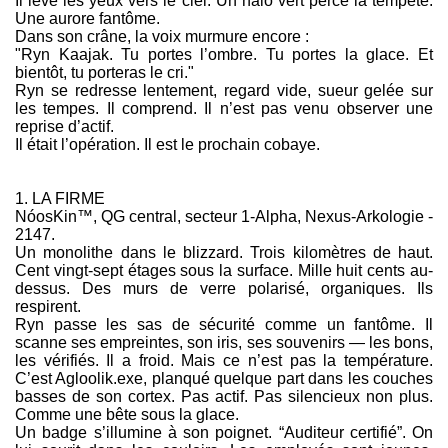
Il lève les yeux vers le ciel. Un halo vert perce la tempête.
Une aurore fantôme.
Dans son crâne, la voix murmure encore :
"Ryn Kaajak. Tu portes l’ombre. Tu portes la glace. Et
bientôt, tu porteras le cri."
Ryn se redresse lentement, regard vide, sueur gelée sur
les tempes. Il comprend. Il n’est pas venu observer une
reprise d’actif.
Il était l’opération. Il est le prochain cobaye.
1. LA FIRME
NóosKin™, QG central, secteur 1-Alpha, Nexus-Arkologie -
2147.
Un monolithe dans le blizzard. Trois kilomètres de haut.
Cent vingt-sept étages sous la surface. Mille huit cents au-
dessus. Des murs de verre polarisé, organiques. Ils
respirent.
Ryn passe les sas de sécurité comme un fantôme. Il
scanne ses empreintes, son iris, ses souvenirs — les bons,
les vérifiés. Il a froid. Mais ce n’est pas la température.
C’est Agloolik.exe, planqué quelque part dans les couches
basses de son cortex. Pas actif. Pas silencieux non plus.
Comme une bête sous la glace.
Un badge s’illumine à son poignet. “Auditeur certifié”. On