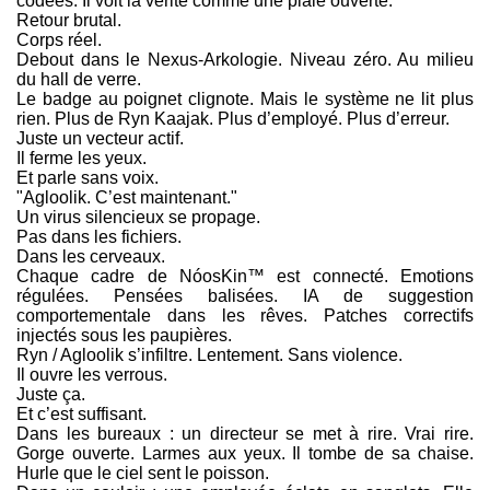
codées. Il voit la vérité comme une plaie ouverte.
Retour brutal.
Corps réel.
Debout dans le Nexus-Arkologie. Niveau zéro. Au milieu
du hall de verre.
Le badge au poignet clignote. Mais le système ne lit plus
rien. Plus de Ryn Kaajak. Plus d’employé. Plus d’erreur.
Juste un vecteur actif.
Il ferme les yeux.
Et parle sans voix.
"Agloolik. C’est maintenant."
Un virus silencieux se propage.
Pas dans les fichiers.
Dans les cerveaux.
Chaque cadre de NóosKin™ est connecté. Emotions
régulées. Pensées balisées. IA de suggestion
comportementale dans les rêves. Patches correctifs
injectés sous les paupières.
Ryn / Agloolik s’infiltre. Lentement. Sans violence.
Il ouvre les verrous.
Juste ça.
Et c’est suffisant.
Dans les bureaux : un directeur se met à rire. Vrai rire.
Gorge ouverte. Larmes aux yeux. Il tombe de sa chaise.
Hurle que le ciel sent le poisson.