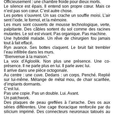
Officieusement : une chambre froide pour dieux morts.
Le silence est épais. Il entend son propre cœur. Mais ce
n’est pas son cœur. C’est autre chose.
Les portes s’ouvrent. Un sas crache un souffle moisi. L’air
sent l’iode, le formol, et la mémoire.
Les murs sont couverts de mousse technologique, verte,
palpitante. Des câbles sortent du sol comme des racines
mutantes. Le sol est vivant. Pas organique. Pas machine.
Une hybridité malade. Un rêve de chirurgien fou jamais
tout à fait effacé.
Ryn avance. Ses bottes claquent. Le bruit fait trembler
l’eau infiltrée dans les murs.
"Bienvenue à la maison."
La voix d’Agloolik. Non plus une présence. Une co-
présence. Il ne parle plus en lui. Il parle avec lui.
Il arrive dans une pièce octogonale.
Au centre : une cuve. Dedans : un corps. Penché. Replié
sur lui-même. Mélange de métal mou, de chair scarifiée,
d’implants dormants.
C’est lui.
Pas une copie. Pas un double. Lui. Avant.
Un patchwork.
Des plaques de peau greffées à l’arrache. Des os aux
séries différentes. Une cage thoracique renforcée par du
silicium imprimé. Des connecteurs neuronaux tatoués au