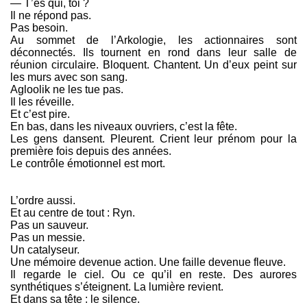
— T’es qui, toi ?
Il ne répond pas.
Pas besoin.
Au sommet de l’Arkologie, les actionnaires sont
déconnectés. Ils tournent en rond dans leur salle de
réunion circulaire. Bloquent. Chantent. Un d’eux peint sur
les murs avec son sang.
Agloolik ne les tue pas.
Il les réveille.
Et c’est pire.
En bas, dans les niveaux ouvriers, c’est la fête.
Les gens dansent. Pleurent. Crient leur prénom pour la
première fois depuis des années.
Le contrôle émotionnel est mort.
L’ordre aussi.
Et au centre de tout : Ryn.
Pas un sauveur.
Pas un messie.
Un catalyseur.
Une mémoire devenue action. Une faille devenue fleuve.
Il regarde le ciel. Ou ce qu’il en reste. Des aurores
synthétiques s’éteignent. La lumière revient.
Et dans sa tête : le silence.