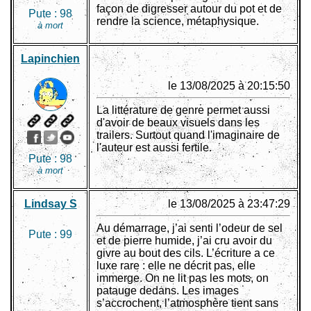
façon de digresser autour du pot et de
Pute :
98
rendre la science, métaphysique.
à mort
Lapinchien
le 13/08/2025 à 20:15:50
La littérature de genre permet aussi
d'avoir de beaux visuels dans les
trailers. Surtout quand l'imaginaire de
l'auteur est aussi fertile.
Pute :
98
à mort
Lindsay S
le 13/08/2025 à 23:47:29
Au démarrage, j’ai senti l’odeur de sel
Pute :
99
et de pierre humide, j’ai cru avoir du
givre au bout des cils. L’écriture a ce
luxe rare : elle ne décrit pas, elle
immerge. On ne lit pas les mots, on
patauge dedans. Les images
s’accrochent, l’atmosphère tient sans