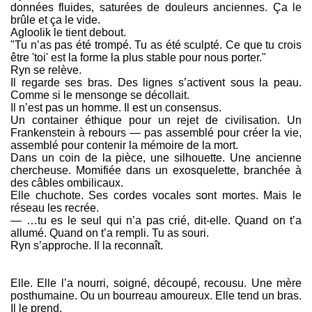
données fluides, saturées de douleurs anciennes. Ça le
brûle et ça le vide.
Agloolik le tient debout.
"Tu n’as pas été trompé. Tu as été sculpté. Ce que tu crois
être 'toi' est la forme la plus stable pour nous porter."
Ryn se relève.
Il regarde ses bras. Des lignes s’activent sous la peau.
Comme si le mensonge se décollait.
Il n’est pas un homme. Il est un consensus.
Un container éthique pour un rejet de civilisation. Un
Frankenstein à rebours — pas assemblé pour créer la vie,
assemblé pour contenir la mémoire de la mort.
Dans un coin de la pièce, une silhouette. Une ancienne
chercheuse. Momifiée dans un exosquelette, branchée à
des câbles ombilicaux.
Elle chuchote. Ses cordes vocales sont mortes. Mais le
réseau les recrée.
— …tu es le seul qui n’a pas crié, dit-elle. Quand on t’a
allumé. Quand on t’a rempli. Tu as souri.
Ryn s’approche. Il la reconnaît.
Elle. Elle l’a nourri, soigné, découpé, recousu. Une mère
posthumaine. Ou un bourreau amoureux. Elle tend un bras.
Il le prend.