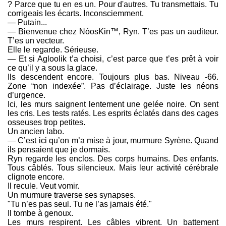
? Parce que tu en es un. Pour d'autres. Tu transmettais. Tu
corrigeais les écarts. Inconsciemment.
— Putain...
— Bienvenue chez NóosKin™, Ryn. T’es pas un auditeur.
T’es un vecteur.
Elle le regarde. Sérieuse.
— Et si Agloolik t’a choisi, c’est parce que t’es prêt à voir
ce qu’il y a sous la glace.
Ils descendent encore. Toujours plus bas. Niveau -66.
Zone “non indexée”. Pas d’éclairage. Juste les néons
d’urgence.
Ici, les murs saignent lentement une gelée noire. On sent
les cris. Les tests ratés. Les esprits éclatés dans des cages
osseuses trop petites.
Un ancien labo.
— C’est ici qu’on m’a mise à jour, murmure Syrène. Quand
ils pensaient que je dormais.
Ryn regarde les enclos. Des corps humains. Des enfants.
Tous câblés. Tous silencieux. Mais leur activité cérébrale
clignote encore.
Il recule. Veut vomir.
Un murmure traverse ses synapses.
"Tu n’es pas seul. Tu ne l’as jamais été."
Il tombe à genoux.
Les murs respirent. Les câbles vibrent. Un battement