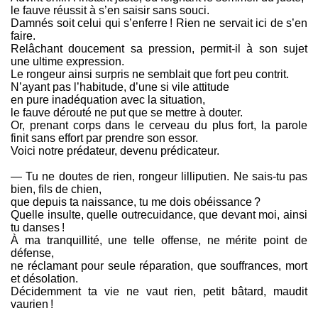
le fauve réussit à s’en saisir sans souci.
Damnés soit celui qui s’enferre ! Rien ne servait ici de s’en
faire.
Relâchant doucement sa pression, permit-il à son sujet
une ultime expression.
Le rongeur ainsi surpris ne semblait que fort peu contrit.
N’ayant pas l’habitude, d’une si vile attitude
en pure inadéquation avec la situation,
le fauve dérouté ne put que se mettre à douter.
Or, prenant corps dans le cerveau du plus fort, la parole
finit sans effort par prendre son essor.
Voici notre prédateur, devenu prédicateur.
— Tu ne doutes de rien, rongeur lilliputien. Ne sais-tu pas
bien, fils de chien,
que depuis ta naissance, tu me dois obéissance ?
Quelle insulte, quelle outrecuidance, que devant moi, ainsi
tu danses !
À ma tranquillité, une telle offense, ne mérite point de
défense,
ne réclamant pour seule réparation, que souffrances, mort
et désolation.
Décidemment ta vie ne vaut rien, petit bâtard, maudit
vaurien !