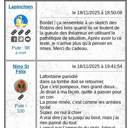
Lapinchien
le 18/11/2025 à 18:50:08
Bordel ! ça ressemble à un sketch des
Robins des bois quand ils se foutent de
la gueule des théatreux en utilisant le
pathétique de situation. Après avoir lu ce
texte, je n'arrive plus qu'à penser en
Pute :
98
rimes. Merci du cadeau.
à mort
Nino St
le 18/11/2025 à 19:41:54
Félix
Lafontaine parodié
dans sa tombe doit se retourner
Que c'est pompeux, mes grand dieux...
Je dirait à ma façon, quitte à passer pour
un con
La prose rimée, c'est comme les années
Pute :
lycée
100
Super, ou nul à chier
A vrai dire j'ai lu jusqu'au bout, mais j'ai
rien panné du tout
Largué par l'ampoule du style, fatigué