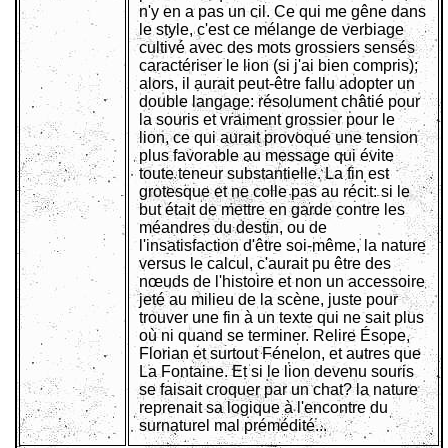
n'y en a pas un cil. Ce qui me gêne dans
le style, c'est ce mélange de verbiage
cultivé avec des mots grossiers sensés
caractériser le lion (si j'ai bien compris);
alors, il aurait peut-être fallu adopter un
double langage: résolument châtié pour
la souris et vraiment grossier pour le
lion, ce qui aurait provoqué une tension
plus favorable au message qui évite
toute teneur substantielle. La fin est
grotesque et ne colle pas au récit: si le
but était de mettre en garde contre les
méandres du destin, ou de
l'insatisfaction d'être soi-même, la nature
versus le calcul, c'aurait pu être des
nœuds de l'histoire et non un accessoire
jeté au milieu de la scène, juste pour
trouver une fin à un texte qui ne sait plus
où ni quand se terminer. Relire Ésope,
Florian et surtout Fénelon, et autres que
La Fontaine. Et si le lion devenu souris
se faisait croquer par un chat? la nature
reprenait sa logique à l'encontre du
surnaturel mal prémédité...