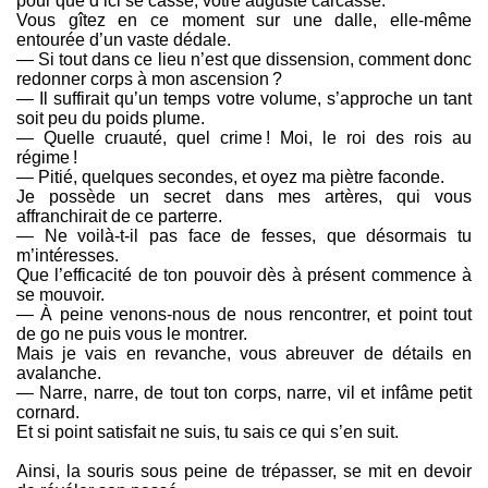
pour que d’ici se casse, votre auguste carcasse.
Vous gîtez en ce moment sur une dalle, elle-même
entourée d’un vaste dédale.
— Si tout dans ce lieu n’est que dissension, comment donc
redonner corps à mon ascension ?
— Il suffirait qu’un temps votre volume, s’approche un tant
soit peu du poids plume.
— Quelle cruauté, quel crime ! Moi, le roi des rois au
régime !
— Pitié, quelques secondes, et oyez ma piètre faconde.
Je possède un secret dans mes artères, qui vous
affranchirait de ce parterre.
— Ne voilà-t-il pas face de fesses, que désormais tu
m’intéresses.
Que l’efficacité de ton pouvoir dès à présent commence à
se mouvoir.
— À peine venons-nous de nous rencontrer, et point tout
de go ne puis vous le montrer.
Mais je vais en revanche, vous abreuver de détails en
avalanche.
— Narre, narre, de tout ton corps, narre, vil et infâme petit
cornard.
Et si point satisfait ne suis, tu sais ce qui s’en suit.
Ainsi, la souris sous peine de trépasser, se mit en devoir