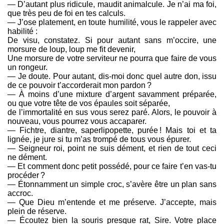
— D’autant plus ridicule, maudit animalcule. Je n’ai ma foi,
que très peu de foi en tes calculs.
— J’ose platement, en toute humilité, vous le rappeler avec
habilité :
De visu, constatez. Si pour autant sans m’occire, une
morsure de loup, loup me fit devenir,
Une morsure de votre serviteur ne pourra que faire de vous
un rongeur.
— Je doute. Pour autant, dis-moi donc quel autre don, issu
de ce pouvoir t’accorderait mon pardon ?
— À moins d’une mixture d’argent savamment préparée,
ou que votre tête de vos épaules soit séparée,
de l’immortalité en sus vous serez paré. Alors, le pouvoir à
nouveau, vous pourrez vous accaparer.
— Fichtre, diantre, saperlipopette, purée ! Mais toi et ta
lignée, je jure si tu m’as trompé de tous vous épurer.
— Seigneur roi, point ne suis dément, et rien de tout ceci
ne dément.
— Et comment donc petit possédé, pour ce faire t’en vas-tu
procéder ?
— Étonnamment un simple croc, s’avère être un plan sans
accroc.
— Que Dieu m’entende et me préserve. J’accepte, mais
plein de réserve.
— Écoutez bien la souris presque rat, Sire. Votre place