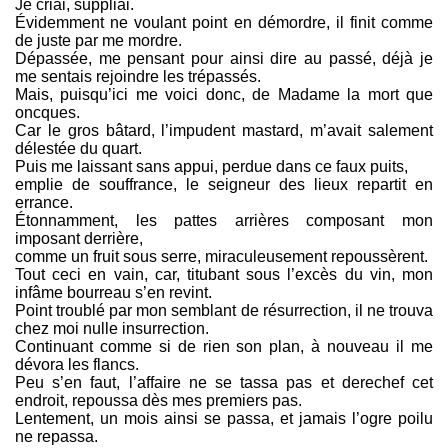
Je criai, suppliai.
Évidemment ne voulant point en démordre, il finit comme
de juste par me mordre.
Dépassée, me pensant pour ainsi dire au passé, déjà je
me sentais rejoindre les trépassés.
Mais, puisqu’ici me voici donc, de Madame la mort que
oncques.
Car le gros bâtard, l’impudent mastard, m’avait salement
délestée du quart.
Puis me laissant sans appui, perdue dans ce faux puits,
emplie de souffrance, le seigneur des lieux repartit en
errance.
Étonnamment, les pattes arrières composant mon
imposant derrière,
comme un fruit sous serre, miraculeusement repoussèrent.
Tout ceci en vain, car, titubant sous l’excès du vin, mon
infâme bourreau s’en revint.
Point troublé par mon semblant de résurrection, il ne trouva
chez moi nulle insurrection.
Continuant comme si de rien son plan, à nouveau il me
dévora les flancs.
Peu s’en faut, l’affaire ne se tassa pas et derechef cet
endroit, repoussa dès mes premiers pas.
Lentement, un mois ainsi se passa, et jamais l’ogre poilu
ne repassa.