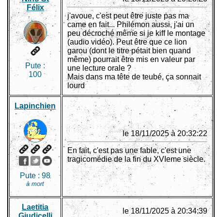
Félix
j'avoue, c'est peut être juste pas ma
came en fait... Philémon aussi, j'ai un
peu décroché même si je kiff le montage
(audio vidéo). Peut être que ce lion
garou (dont le titre pétait bien quand
même) pourrait être mis en valeur par
Pute :
une lecture orale ?
100
Mais dans ma tête de teubé, ça sonnait
lourd
Lapinchien
le 18/11/2025 à 20:32:22
En fait, c'est pas une fable, c'est une
tragicomédie de la fin du XVIeme siècle.
Pute :
98
à mort
Laetitia
le 18/11/2025 à 20:34:39
Giudicelli