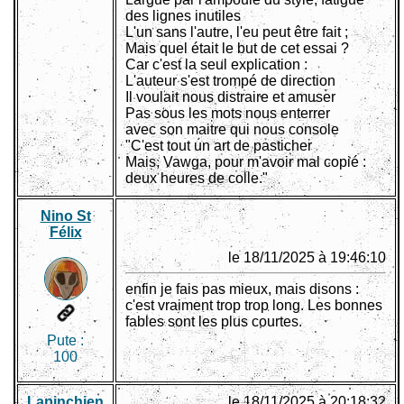
des lignes inutiles
L'un sans l'autre, l'eu peut être fait ;
Mais quel était le but de cet essai ?
Car c'est la seul explication :
L'auteur s'est trompé de direction
Il voulait nous distraire et amuser
Pas sous les mots nous enterrer
avec son maitre qui nous console
"C'est tout un art de pasticher
Mais, Vawga, pour m'avoir mal copié :
deux heures de colle."
Nino St
Félix
le 18/11/2025 à 19:46:10
enfin je fais pas mieux, mais disons :
c'est vraiment trop trop long. Les bonnes
fables sont les plus courtes.
Pute :
100
Lapinchien
le 18/11/2025 à 20:18:32