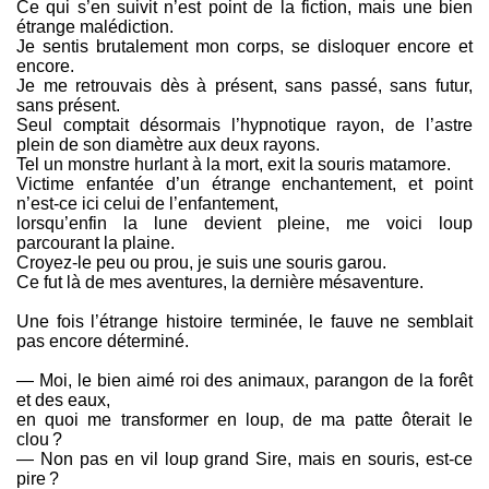
Ce qui s’en suivit n’est point de la fiction, mais une bien
étrange malédiction.
Je sentis brutalement mon corps, se disloquer encore et
encore.
Je me retrouvais dès à présent, sans passé, sans futur,
sans présent.
Seul comptait désormais l’hypnotique rayon, de l’astre
plein de son diamètre aux deux rayons.
Tel un monstre hurlant à la mort, exit la souris matamore.
Victime enfantée d’un étrange enchantement, et point
n’est-ce ici celui de l’enfantement,
lorsqu’enfin la lune devient pleine, me voici loup
parcourant la plaine.
Croyez-le peu ou prou, je suis une souris garou.
Ce fut là de mes aventures, la dernière mésaventure.
Une fois l’étrange histoire terminée, le fauve ne semblait
pas encore déterminé.
— Moi, le bien aimé roi des animaux, parangon de la forêt
et des eaux,
en quoi me transformer en loup, de ma patte ôterait le
clou ?
— Non pas en vil loup grand Sire, mais en souris, est-ce
pire ?