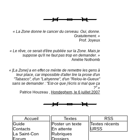
« La Zone donne le cancer du cerveau. Oui, donne.
Gratuitement. »
Prof. Joyeux
« Le rêve, ce serait d'être publiée sur la Zone. Mais je
suppose qu'il ne faut pas trop en demander. »
Amélie Nothomb
« [La Zone] a en effet ce mérite de remettre les gens à
leur place, car impossible d'aller lire la prose d'un
"Tabasco", d'un "Lahyenne", d'un "Relou-le-Gueux"
sans se demander : "Est-ce que j'écris si mal que ça
?" »
Patrice Houzeau
,
Hondeghem, le 6 juillet 2007
Accueil
Textes
RSS
Guide
Poster un texte
Textes récents
Contacts
En attente
URSS
La Saint-Con
Rubriques
Forum
Dossiers