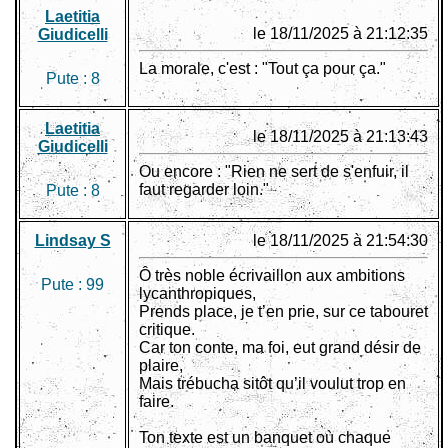
Laetitia
le 18/11/2025 à 21:12:35
Giudicelli
La morale, c'est : "Tout ça pour ça."
Pute :
8
Laetitia
le 18/11/2025 à 21:13:43
Giudicelli
Ou encore : "Rien ne sert de s'enfuir, il
faut regarder loin."
Pute :
8
Lindsay S
le 18/11/2025 à 21:54:30
Ô très noble écrivaillon aux ambitions
Pute :
99
lycanthropiques,
Prends place, je t’en prie, sur ce tabouret
critique.
Car ton conte, ma foi, eut grand désir de
plaire,
Mais trébucha sitôt qu’il voulut trop en
faire.
Ton texte est un banquet où chaque