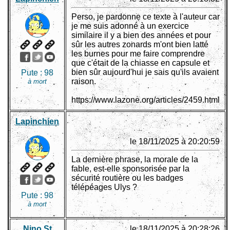
Perso, je pardonne ce texte à l'auteur car
je me suis adonné à un exercice
similaire il y a bien des années et pour
sûr les autres zonards m'ont bien latté
les burnes pour me faire comprendre
que c'était de la chiasse en capsule et
bien sûr aujourd'hui je sais qu'ils avaient
Pute :
98
raison.
à mort
https://www.lazone.org/articles/2459.html
Lapinchien
le 18/11/2025 à 20:20:59
La dernière phrase, la morale de la
fable, est-elle sponsorisée par la
sécurité routière ou les badges
télépéages Ulys ?
Pute :
98
à mort
Nino St
le 18/11/2025 à 20:28:26