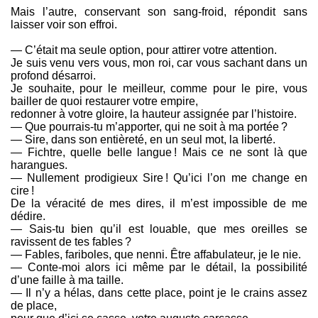
Mais l’autre, conservant son sang-froid, répondit sans
laisser voir son effroi.
— C’était ma seule option, pour attirer votre attention.
Je suis venu vers vous, mon roi, car vous sachant dans un
profond désarroi.
Je souhaite, pour le meilleur, comme pour le pire, vous
bailler de quoi restaurer votre empire,
redonner à votre gloire, la hauteur assignée par l’histoire.
— Que pourrais-tu m’apporter, qui ne soit à ma portée ?
— Sire, dans son entièreté, en un seul mot, la liberté.
— Fichtre, quelle belle langue ! Mais ce ne sont là que
harangues.
— Nullement prodigieux Sire ! Qu’ici l’on me change en
cire !
De la véracité de mes dires, il m’est impossible de me
dédire.
— Sais-tu bien qu’il est louable, que mes oreilles se
ravissent de tes fables ?
— Fables, fariboles, que nenni. Être affabulateur, je le nie.
— Conte-moi alors ici même par le détail, la possibilité
d’une faille à ma taille.
— Il n’y a hélas, dans cette place, point je le crains assez
de place,