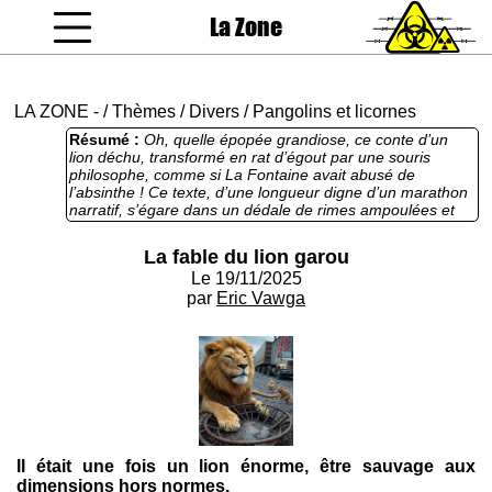
La Zone
coucou gamin
LA ZONE
-
/
Thèmes
/
Divers
/
Pangolins et licornes
Résumé :
Oh, quelle épopée grandiose, ce conte d’un
lion déchu, transformé en rat d’égout par une souris
philosophe, comme si La Fontaine avait abusé de
l’absinthe ! Ce texte, d’une longueur digne d’un marathon
narratif, s’égare dans un dédale de rimes ampoulées et
de métaphores croulant sous leur propre poids, comme
un lion obèse dans une cage rouillée. L’ironie du roi des
La fable du lion garou
animaux réduit à rêver de liberté tout en se faisant
Le 19/11/2025
sermonner par un rongeur mégalomane est presque
savoureuse, mais noyée dans un océan de verbiage qui
par
Eric Vawga
ferait fuir même le plus patient des fabulistes. En somme,
une fable qui veut rugir mais finit par couiner, écrasée
sous ses ambitions démesurées et un camion bien placé.
Il était une fois un lion énorme, être sauvage aux
dimensions hors normes.