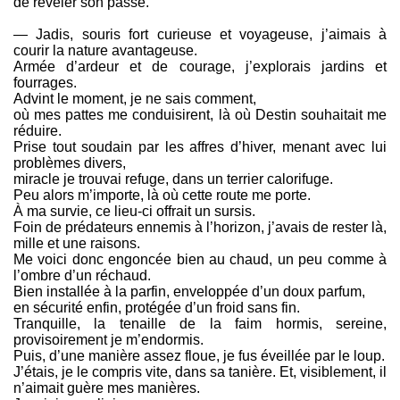
de révéler son passé.
— Jadis, souris fort curieuse et voyageuse, j’aimais à
courir la nature avantageuse.
Armée d’ardeur et de courage, j’explorais jardins et
fourrages.
Advint le moment, je ne sais comment,
où mes pattes me conduisirent, là où Destin souhaitait me
réduire.
Prise tout soudain par les affres d’hiver, menant avec lui
problèmes divers,
miracle je trouvai refuge, dans un terrier calorifuge.
Peu alors m’importe, là où cette route me porte.
À ma survie, ce lieu-ci offrait un sursis.
Foin de prédateurs ennemis à l’horizon, j’avais de rester là,
mille et une raisons.
Me voici donc engoncée bien au chaud, un peu comme à
l’ombre d’un réchaud.
Bien installée à la parfin, enveloppée d’un doux parfum,
en sécurité enfin, protégée d’un froid sans fin.
Tranquille, la tenaille de la faim hormis, sereine,
provisoirement je m’endormis.
Puis, d’une manière assez floue, je fus éveillée par le loup.
J’étais, je le compris vite, dans sa tanière. Et, visiblement, il
n’aimait guère mes manières.