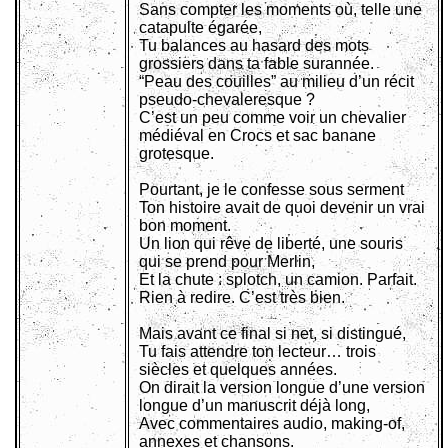
Sans compter les moments où, telle une
catapulte égarée,
Tu balances au hasard des mots
grossiers dans ta fable surannée.
“Peau des couilles” au milieu d’un récit
pseudo-chevaleresque ?
C’est un peu comme voir un chevalier
médiéval en Crocs et sac banane
grotesque.
Pourtant, je le confesse sous serment
Ton histoire avait de quoi devenir un vrai
bon moment.
Un lion qui rêve de liberté, une souris
qui se prend pour Merlin,
Et la chute : splotch, un camion. Parfait.
Rien à redire. C’est très bien.
Mais avant ce final si net, si distingué,
Tu fais attendre ton lecteur… trois
siècles et quelques années.
On dirait la version longue d’une version
longue d’un manuscrit déjà long,
Avec commentaires audio, making-of,
annexes et chansons.