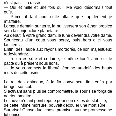
n’est pas ici à rassir.
— Oui et mille et une fois oui ! Me voici désormais tout
ouïe.
— Primo, il faut pour cette affaire que rapidement je
m’affaire.
Lorsque demain sur terre, la nuit versera son éther, propice
sera la conjoncture planétaire.
Au début, à votre grand dam, la lune deviendra votre dame.
Souriceau d’un coup vous serez, puis hors d’ici vous
faufilerez.
Enfin, dès l’aube aux rayons mordorés, ce lion majestueux
redeviendrez.
— Tu en es sûre et certaine, le même lion ? Jure sur le
pacte qu’à présent nous lions.
— Je vous promets la liberté léonine, au-delà des hauts
murs de cette usine.
Le roi des animaux, à la fin convaincu, finit enfin par
bouger son cul.
S’activant sans plus se compromettre, la souris se força de
ne rien omettre.
Le fauve n’étant point réputé pour son excès de stabilité,
de cette infime morsure, pouvait découler une mort sûre.
Surprise ! Chose due, chose promise, aucune promesse ne
fut omise.