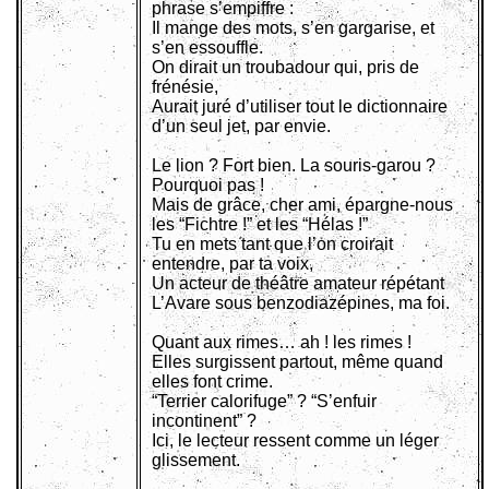
phrase s’empiffre :
Il mange des mots, s’en gargarise, et
s’en essouffle.
On dirait un troubadour qui, pris de
frénésie,
Aurait juré d’utiliser tout le dictionnaire
d’un seul jet, par envie.
Le lion ? Fort bien. La souris-garou ?
Pourquoi pas !
Mais de grâce, cher ami, épargne-nous
les “Fichtre !” et les “Hélas !”
Tu en mets tant que l’on croirait
entendre, par ta voix,
Un acteur de théâtre amateur répétant
L’Avare sous benzodiazépines, ma foi.
Quant aux rimes… ah ! les rimes !
Elles surgissent partout, même quand
elles font crime.
“Terrier calorifuge” ? “S’enfuir
incontinent” ?
Ici, le lecteur ressent comme un léger
glissement.