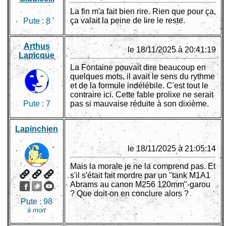
La fin m'a fait bien rire. Rien que pour ça,
ça valait la peine de lire le reste.
Pute :
8
Arthus
le 18/11/2025 à 20:41:19
Lapicque
La Fontaine pouvait dire beaucoup en
quelques mots, il avait le sens du rythme
et de la formule indélébile. C'est tout le
contraire ici. Cette fable prolixe ne serait
Pute :
7
pas si mauvaise réduite à son dixième.
Lapinchien
le 18/11/2025 à 21:05:14
Mais la morale je ne la comprend pas. Et
s'il s'était fait mordre par un "tank M1A1
Abrams au canon M256 120mm"-garou
? Que doit-on en conclure alors ?
Pute :
98
à mort