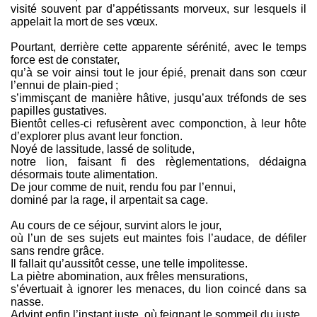
visité souvent par d’appétissants morveux, sur lesquels il
appelait la mort de ses vœux.
Pourtant, derrière cette apparente sérénité, avec le temps
force est de constater,
qu’à se voir ainsi tout le jour épié, prenait dans son cœur
l’ennui de plain-pied ;
s’immisçant de manière hâtive, jusqu’aux tréfonds de ses
papilles gustatives.
Bientôt celles-ci refusèrent avec componction, à leur hôte
d’explorer plus avant leur fonction.
Noyé de lassitude, lassé de solitude,
notre lion, faisant fi des règlementations, dédaigna
désormais toute alimentation.
De jour comme de nuit, rendu fou par l’ennui,
dominé par la rage, il arpentait sa cage.
Au cours de ce séjour, survint alors le jour,
où l’un de ses sujets eut maintes fois l’audace, de défiler
sans rendre grâce.
Il fallait qu’aussitôt cesse, une telle impolitesse.
La piètre abomination, aux frêles mensurations,
s’évertuait à ignorer les menaces, du lion coincé dans sa
nasse.
Advint enfin l’instant juste, où feignant le sommeil du juste,