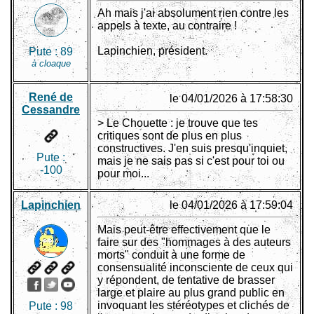
Ah mais j'ai absolument rien contre les
appels à texte, au contraire !
Lapinchien, président.
Pute :
89
à cloaque
René de
le 04/01/2026 à 17:58:30
Cessandre
> Le Chouette : je trouve que tes
critiques sont de plus en plus
constructives. J'en suis presqu'inquiet,
Pute :
mais je ne sais pas si c'est pour toi ou
-100
pour moi...
Lapinchien
le 04/01/2026 à 17:59:04
Mais peut-être effectivement que le
faire sur des "hommages à des auteurs
morts" conduit à une forme de
consensualité inconsciente de ceux qui
y répondent, de tentative de brasser
large et plaire au plus grand public en
invoquant les stéréotypes et clichés de
Pute :
98