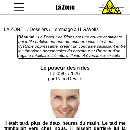
La Zone
coucou gamin
LA ZONE
-
/
Dossiers
/
Hommage à H.G.Wells
Résumé :
Le Poseur de Rides est une œuvre captivante
qui mêle habilement une atmosphère intimiste à une
dystopie oppressante, créant un contraste saisissant entre
les émotions personnelles du narrateur et l’horreur d’un
régime totalitaire. L’écriture, fluide et évocatrice, excelle
dans la description des sensations, comme les parfums
marins ou l’angoisse du décalage horaire, ancrant le
Le poseur des rides
lecteur dans l’expérience sensorielle de Sacha. L’intrigue,
Le 05/01/2026
qui dévoile progressivement le terrifiant Plan de Maîtrise
du Temps, maintient une tension narrative efficace, tout
par
Patro Device
en explorant des thèmes universels comme la
manipulation du temps et la résistance face à
l’oppression. Les personnages, notamment Sacha et
François, sont dépeints avec une profondeur
psychologique qui rend leurs dilemmes humains et
poignants. En somme, ce récit est une réussite,
combinant une réflexion philosophique sur le temps et la
liberté à une intrigue dystopique qui interpelle et émeut.
Il était tard, plus de deux heures du matin. Le taxi me
trimballait vers chez nous, il laissait derrière lui la