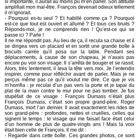
si importante, il aurait au moins pu m’en parler. Son attitude
amplifiait mon mal-être. François devenait odieux tellement
il m’ignorait.
- Pourquoi es-tu seul ? Et habillé comme ça ? Pourquoi
est-ce que tout est ouvert et allumé ? Et tous ces bruits ?
Réponds-moi, je ne comprends rien ! Qu’est-ce qui se
passe ici ? Parle !
Il ne me répondit pas. Au lieu de ça, il recula sa chaise et il
se dirigea vers un placard et en sortit une grande boîte à
biscuits carrée qu'il posa sur la table. Pendant ses
déplacements, à cause de son chapeau, je n'avais pas
encore pu voir son visage. Il s’arrêta de bouger et se rassit.
Alors, très lentement, il leva la tête vers moi. Je l’entendis
inspirer, comme pour réfléchir avant de parler. Mais je ne
perçus même pas ce qu’il voulut me dire. Ce que je vis
m’horrifia : je reculai d’un pas vers la porte et je tapai du
plat de la main contre le mur pour ne pas tomber. Je fus
stupéfait de ce visage : François Dumass n’était plus
François Dumass, c’était son propre grand-père, Roger
Dumass, mort l’an dernier. Il avait exactement les rides de
son grand-père : profondes, nettes et cruelles, celles qui
signent le temps : le visage qui me faisait face était celui
d’un homme de plus de quatre-vingts ans ! Mais la voix
était bien celle de François. Il me dit :
- Regarde dans cette boîte. Ces grandes photos, ce sont