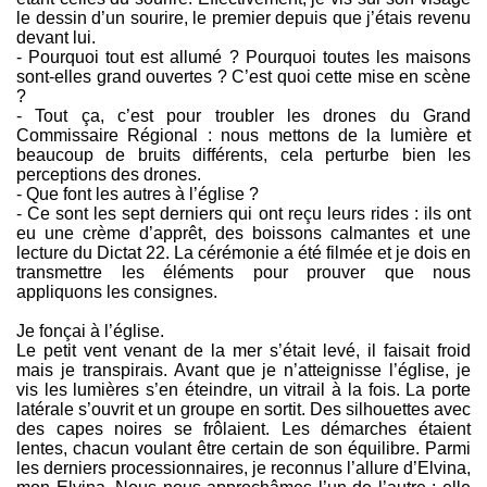
le dessin d’un sourire, le premier depuis que j’étais revenu
devant lui.
- Pourquoi tout est allumé ? Pourquoi toutes les maisons
sont-elles grand ouvertes ? C’est quoi cette mise en scène
?
- Tout ça, c’est pour troubler les drones du Grand
Commissaire Régional : nous mettons de la lumière et
beaucoup de bruits différents, cela perturbe bien les
perceptions des drones.
- Que font les autres à l’église ?
- Ce sont les sept derniers qui ont reçu leurs rides : ils ont
eu une crème d’apprêt, des boissons calmantes et une
lecture du Dictat 22. La cérémonie a été filmée et je dois en
transmettre les éléments pour prouver que nous
appliquons les consignes.
Je fonçai à l’église.
Le petit vent venant de la mer s’était levé, il faisait froid
mais je transpirais. Avant que je n’atteignisse l’église, je
vis les lumières s’en éteindre, un vitrail à la fois. La porte
latérale s’ouvrit et un groupe en sortit. Des silhouettes avec
des capes noires se frôlaient. Les démarches étaient
lentes, chacun voulant être certain de son équilibre. Parmi
les derniers processionnaires, je reconnus l’allure d’Elvina,