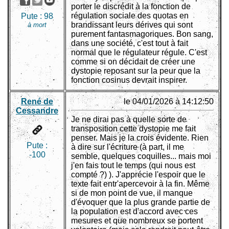
porter le discrédit à la fonction de
régulation sociale des quotas en
Pute :
98
brandissant leurs dérives qui sont
à mort
purement fantasmagoriques. Bon sang,
dans une société, c'est tout à fait
normal que le régulateur régule. C'est
comme si on décidait de créer une
dystopie reposant sur la peur que la
fonction cosinus devrait inspirer.
René de
le 04/01/2026 à 14:12:50
Cessandre
Je ne dirai pas à quelle sorte de
transposition cette dystopie me fait
penser. Mais je la crois évidente. Rien
Pute :
à dire sur l'écriture (à part, il me
-100
semble, quelques coquilles... mais moi
j'en fais tout le temps (qui nous est
compté ?) ). J'apprécie l'espoir que le
texte fait entr'apercevoir à la fin. Même
si de mon point de vue, il manque
d'évoquer que la plus grande partie de
la population est d'accord avec ces
mesures et que nombreux se portent