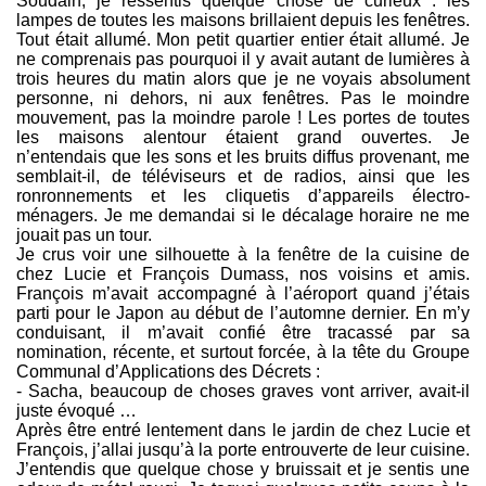
Soudain, je ressentis quelque chose de curieux : les
lampes de toutes les maisons brillaient depuis les fenêtres.
Tout était allumé. Mon petit quartier entier était allumé. Je
ne comprenais pas pourquoi il y avait autant de lumières à
trois heures du matin alors que je ne voyais absolument
personne, ni dehors, ni aux fenêtres. Pas le moindre
mouvement, pas la moindre parole ! Les portes de toutes
les maisons alentour étaient grand ouvertes. Je
n’entendais que les sons et les bruits diffus provenant, me
semblait-il, de téléviseurs et de radios, ainsi que les
ronronnements et les cliquetis d’appareils électro-
ménagers. Je me demandai si le décalage horaire ne me
jouait pas un tour.
Je crus voir une silhouette à la fenêtre de la cuisine de
chez Lucie et François Dumass, nos voisins et amis.
François m’avait accompagné à l’aéroport quand j’étais
parti pour le Japon au début de l’automne dernier. En m’y
conduisant, il m’avait confié être tracassé par sa
nomination, récente, et surtout forcée, à la tête du Groupe
Communal d’Applications des Décrets :
- Sacha, beaucoup de choses graves vont arriver, avait-il
juste évoqué …
Après être entré lentement dans le jardin de chez Lucie et
François, j’allai jusqu’à la porte entrouverte de leur cuisine.
J’entendis que quelque chose y bruissait et je sentis une