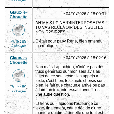
à cloaque
Glaüx-le-
le 04/01/2026 à 18:00:31
Chouette
AH MAIS LC NE T4INTERPOSE PAS
TU VAS RECEVOIR DES INSULTES
NON D2SIR2ES
C'était pour papy René, bien entendu,
Pute :
89
ma réplique.
à cloaque
Glaüx-le-
le 04/01/2026 à 18:02:16
Chouette
Nan mais Lapinchien, n'infère pas des
trucs généraux sur mon seul avis au
sujet de ce seul texte ; les appels à
texte, c'est bien, les sujets choisis sont
bien, le fait que chacun.e arrive ou pas
Pute :
89
à faire un truc intéressant avec, c'est
à cloaque
une autre question.
Et tiens oui, lapidons l'auteur de ce
texte, finalement, car je décide d'une
manière unidirectionnelle que tout est