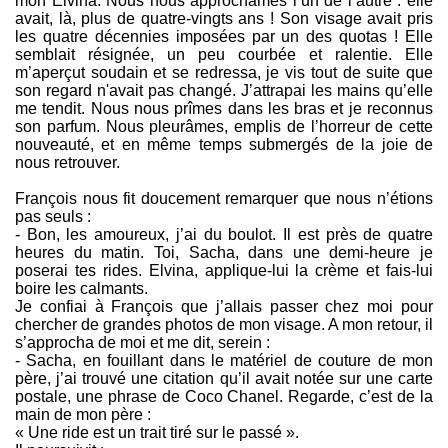
mon Elvina. Nous nous approchâmes l’un de l’autre : elle
avait, là, plus de quatre-vingts ans ! Son visage avait pris
les quatre décennies imposées par un des quotas ! Elle
semblait résignée, un peu courbée et ralentie. Elle
m’aperçut soudain et se redressa, je vis tout de suite que
son regard n'avait pas changé. J’attrapai les mains qu’elle
me tendit. Nous nous prîmes dans les bras et je reconnus
son parfum. Nous pleurâmes, emplis de l’horreur de cette
nouveauté, et en même temps submergés de la joie de
nous retrouver.
François nous fit doucement remarquer que nous n’étions
pas seuls :
- Bon, les amoureux, j’ai du boulot. Il est près de quatre
heures du matin. Toi, Sacha, dans une demi-heure je
poserai tes rides. Elvina, applique-lui la crème et fais-lui
boire les calmants.
Je confiai à François que j’allais passer chez moi pour
chercher de grandes photos de mon visage. A mon retour, il
s’approcha de moi et me dit, serein :
- Sacha, en fouillant dans le matériel de couture de mon
père, j’ai trouvé une citation qu’il avait notée sur une carte
postale, une phrase de Coco Chanel. Regarde, c’est de la
main de mon père :
« Une ride est un trait tiré sur le passé ».