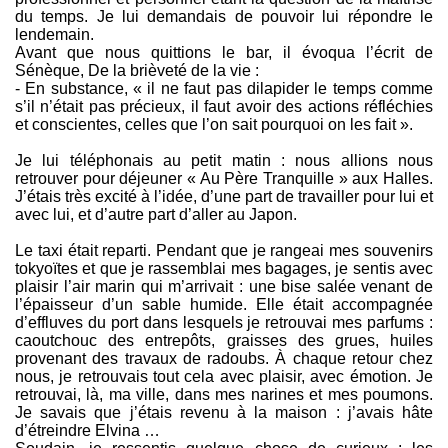
du temps. Je lui demandais de pouvoir lui répondre le
lendemain.
Avant que nous quittions le bar, il évoqua l’écrit de
Sénèque, De la brièveté de la vie :
- En substance, « il ne faut pas dilapider le temps comme
s’il n’était pas précieux, il faut avoir des actions réfléchies
et conscientes, celles que l’on sait pourquoi on les fait ».
Je lui téléphonais au petit matin : nous allions nous
retrouver pour déjeuner « Au Père Tranquille » aux Halles.
J’étais très excité à l’idée, d’une part de travailler pour lui et
avec lui, et d’autre part d’aller au Japon.
Le taxi était reparti. Pendant que je rangeai mes souvenirs
tokyoïtes et que je rassemblai mes bagages, je sentis avec
plaisir l’air marin qui m’arrivait : une bise salée venant de
l’épaisseur d’un sable humide. Elle était accompagnée
d’effluves du port dans lesquels je retrouvai mes parfums :
caoutchouc des entrepôts, graisses des grues, huiles
provenant des travaux de radoubs. À chaque retour chez
nous, je retrouvais tout cela avec plaisir, avec émotion. Je
retrouvai, là, ma ville, dans mes narines et mes poumons.
Je savais que j’étais revenu à la maison : j’avais hâte
d’étreindre Elvina …