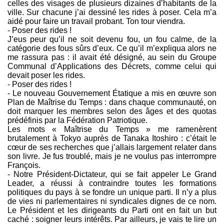
celles des visages de plusieurs dizaines d’habitants de la
ville. Sur chacune j’ai dessiné les rides à poser. Cela m’a
aidé pour faire un travail probant. Ton tour viendra.
- Poser des rides !
J’eus peur qu’il ne soit devenu fou, un fou calme, de la
catégorie des fous sûrs d’eux. Ce qu’il m’expliqua alors ne
me rassura pas : il avait été désigné, au sein du Groupe
Communal d’Applications des Décrets, comme celui qui
devait poser les rides.
- Poser des rides !
- Le nouveau Gouvernement Étatique a mis en œuvre son
Plan de Maîtrise du Temps : dans chaque communauté, on
doit marquer les membres selon des âges et des quotas
prédéfinis par la Fédération Patriotique.
Les mots « Maîtrise du Temps » me ramenèrent
brutalement à Tokyo auprès de Tanaka Itoshiro : c’était le
cœur de ses recherches que j’allais largement relater dans
son livre. Je fus troublé, mais je ne voulus pas interrompre
François.
- Notre Président-Dictateur, qui se fait appeler Le Grand
Leader, a réussi à contraindre toutes les formations
politiques du pays à se fondre un unique parti. Il n’y a plus
de vies ni parlementaires ni syndicales dignes de ce nom.
Le Président et les dirigeants du Parti ont en fait un but
caché : soigner leurs intérêts. Par ailleurs, je vais te lire un