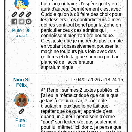
bien, au contraire. J'espère qu'il y en
aura d'autres. Dernièrement c'est avec
Cuddle qu'on a dû faire des choix pour
les dossiers. Les contradicteurs à mes
délires sont tout bénef pour la Zone en
particulier ceux des admins qui
Pute :
98
connaissent bien l'arrière boutique.
à mort
C'est juste que je me rends pas compte
en voulant obsessivement pousser la
machine toujours plus loin avec des
œillères et de la glue sur mon pied au
planché de l'accélérateur
supraluminique.
Nino St
le 04/01/2026 à 18:24:15
Félix
@ René : sur mes 2 textes publiés ici,
j'ai eu la même critique que celle que
je fais à celui-ci, car je l'accepte
d'autant mieux que je ne fait que
répéter que ce que j'apprécie c'est
quand un auteur prend soin d'écrire
Pute :
"pour" son lecteur (et pas seulement
100
pour lui même). Ici, donc, je pense que