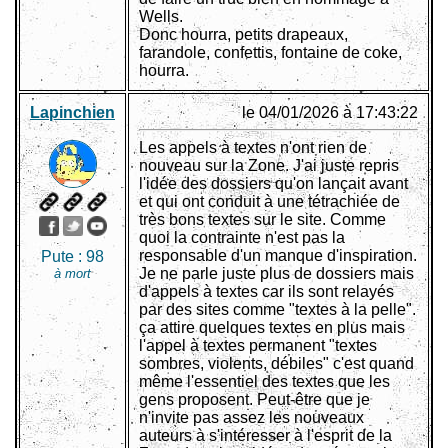
Wells.
Donc hourra, petits drapeaux,
farandole, confettis, fontaine de coke,
hourra.
Lapinchien
le 04/01/2026 à 17:43:22
Les appels à textes n'ont rien de
nouveau sur la Zone. J'ai juste repris
l'idée des dossiers qu'on lançait avant
et qui ont conduit à une tétrachiée de
très bons textes sur le site. Comme
quoi la contrainte n'est pas la
responsable d'un manque d'inspiration.
Pute :
98
Je ne parle juste plus de dossiers mais
à mort
d'appels à textes car ils sont relayés
par des sites comme "textes à la pelle".
ça attire quelques textes en plus mais
l'appel à textes permanent "textes
sombres, violents, débiles" c'est quand
même l'essentiel des textes que les
gens proposent. Peut-être que je
n'invite pas assez les nouveaux
auteurs à s'intéresser à l'esprit de la