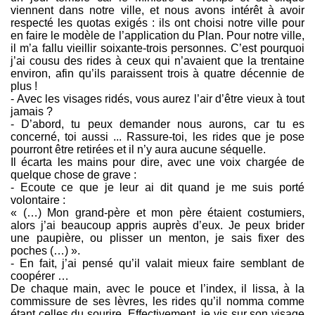
viennent dans notre ville, et nous avons intérêt à avoir
respecté les quotas exigés : ils ont choisi notre ville pour
en faire le modèle de l’application du Plan. Pour notre ville,
il m’a fallu vieillir soixante-trois personnes. C’est pourquoi
j’ai cousu des rides à ceux qui n’avaient que la trentaine
environ, afin qu’ils paraissent trois à quatre décennie de
plus !
- Avec les visages ridés, vous aurez l’air d’être vieux à tout
jamais ?
- D’abord, tu peux demander nous aurons, car tu es
concerné, toi aussi ... Rassure-toi, les rides que je pose
pourront être retirées et il n’y aura aucune séquelle.
Il écarta les mains pour dire, avec une voix chargée de
quelque chose de grave :
- Ecoute ce que je leur ai dit quand je me suis porté
volontaire :
« (…) Mon grand-père et mon père étaient costumiers,
alors j’ai beaucoup appris auprès d’eux. Je peux brider
une paupière, ou plisser un menton, je sais fixer des
poches (…) ».
- En fait, j’ai pensé qu’il valait mieux faire semblant de
coopérer …
De chaque main, avec le pouce et l’index, il lissa, à la
commissure de ses lèvres, les rides qu’il nomma comme
étant celles du sourire. Effectivement, je vis sur son visage