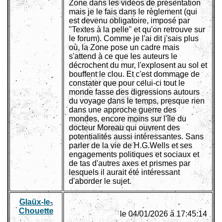
Zone dans les vidéos de présentation
mais je le fais dans le règlement (qui
est devenu obligatoire, imposé par
"Textes à la pelle" et qu'on retrouve sur
le forum). Comme je l'ai dit j'sais plus
où, la Zone pose un cadre mais
s'attend à ce que les auteurs le
décrochent du mur, l'explosent au sol et
bouffent le clou. Et c'est dommage de
constater que pour celui-ci tout le
monde fasse des digressions autours
du voyage dans le temps, presque rien
dans une approche guerre des
mondes, encore moins sur l'île du
docteur Moreau qui ouvrent des
potentialités aussi intéressantes. Sans
parler de la vie de H.G.Wells et ses
engagements politiques et sociaux et
de tas d'autres axes et prismes par
lesquels il aurait été intéressant
d'aborder le sujet.
Glaüx-le-
Chouette
le 04/01/2026 à 17:45:14