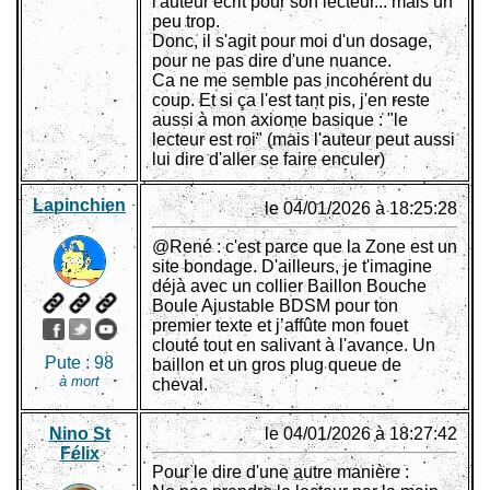
l'auteur écrit pour son lecteur... mais un
peu trop.
Donc, il s'agit pour moi d'un dosage,
pour ne pas dire d'une nuance.
Ca ne me semble pas incohérent du
coup. Et si ça l'est tant pis, j'en reste
aussi à mon axiome basique : "le
lecteur est roi" (mais l'auteur peut aussi
lui dire d'aller se faire enculer)
Lapinchien
le 04/01/2026 à 18:25:28
@René : c'est parce que la Zone est un
site bondage. D'ailleurs, je t'imagine
déjà avec un collier Baillon Bouche
Boule Ajustable BDSM pour ton
premier texte et j’affûte mon fouet
clouté tout en salivant à l'avance. Un
Pute :
98
baillon et un gros plug queue de
à mort
cheval.
Nino St
le 04/01/2026 à 18:27:42
Félix
Pour le dire d'une autre manière :