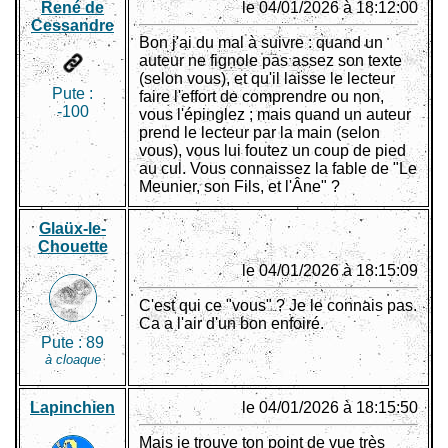
René de
le 04/01/2026 à 18:12:00
Cessandre
Bon j'ai du mal à suivre : quand un
auteur ne fignole pas assez son texte
(selon vous), et qu'il laisse le lecteur
Pute :
faire l'effort de comprendre ou non,
-100
vous l'épinglez ; mais quand un auteur
prend le lecteur par la main (selon
vous), vous lui foutez un coup de pied
au cul. Vous connaissez la fable de "Le
Meunier, son Fils, et l'Âne" ?
Glaüx-le-
Chouette
le 04/01/2026 à 18:15:09
C'est qui ce "vous" ? Je le connais pas.
Ca a l'air d'un bon enfoiré.
Pute :
89
à cloaque
Lapinchien
le 04/01/2026 à 18:15:50
Mais je trouve ton point de vue très