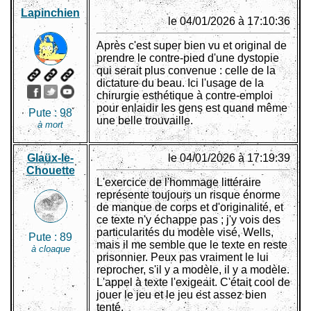
Lapinchien
le 04/01/2026 à 17:10:36
Après c'est super bien vu et original de
prendre le contre-pied d'une dystopie
qui serait plus convenue : celle de la
dictature du beau. Ici l'usage de la
chirurgie esthétique à contre-emploi
pour enlaidir les gens est quand même
Pute :
98
une belle trouvaille.
à mort
Glaüx-le-
le 04/01/2026 à 17:19:39
Chouette
L'exercice de l'hommage littéraire
représente toujours un risque énorme
de manque de corps et d'originalité, et
ce texte n'y échappe pas ; j'y vois des
particularités du modèle visé, Wells,
Pute :
89
mais il me semble que le texte en reste
à cloaque
prisonnier. Peux pas vraiment le lui
reprocher, s'il y a modèle, il y a modèle.
L'appel à texte l'exigeait. C'était cool de
jouer le jeu et le jeu est assez bien
tenté.