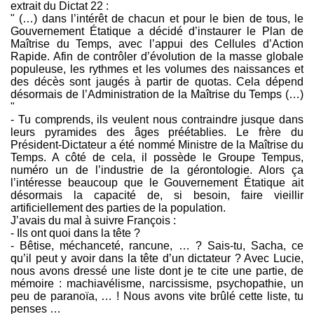
extrait du Dictat 22 :
" (…) dans l’intérêt de chacun et pour le bien de tous, le
Gouvernement Étatique a décidé d’instaurer le Plan de
Maîtrise du Temps, avec l’appui des Cellules d’Action
Rapide. Afin de contrôler d’évolution de la masse globale
populeuse, les rythmes et les volumes des naissances et
des décès sont jaugés à partir de quotas. Cela dépend
désormais de l’Administration de la Maîtrise du Temps (…)
"
- Tu comprends, ils veulent nous contraindre jusque dans
leurs pyramides des âges préétablies. Le frère du
Président-Dictateur a été nommé Ministre de la Maîtrise du
Temps. A côté de cela, il possède le Groupe Tempus,
numéro un de l’industrie de la gérontologie. Alors ça
l’intéresse beaucoup que le Gouvernement Étatique ait
désormais la capacité de, si besoin, faire vieillir
artificiellement des parties de la population.
J’avais du mal à suivre François :
- Ils ont quoi dans la tête ?
- Bêtise, méchanceté, rancune, … ? Sais-tu, Sacha, ce
qu’il peut y avoir dans la tête d’un dictateur ? Avec Lucie,
nous avons dressé une liste dont je te cite une partie, de
mémoire : machiavélisme, narcissisme, psychopathie, un
peu de paranoïa, … ! Nous avons vite brûlé cette liste, tu
penses …