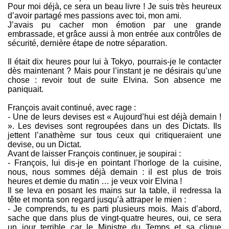
Pour moi déjà, ce sera un beau livre ! Je suis très heureux
d’avoir partagé mes passions avec toi, mon ami.
J’avais pu cacher mon émotion par une grande
embrassade, et grâce aussi à mon entrée aux contrôles de
sécurité, dernière étape de notre séparation.
Il était dix heures pour lui à Tokyo, pourrais-je le contacter
dès maintenant ? Mais pour l’instant je ne désirais qu’une
chose : revoir tout de suite Elvina. Son absence me
paniquait.
François avait continué, avec rage :
- Une de leurs devises est « Aujourd’hui est déjà demain !
». Les devises sont regroupées dans un des Dictats. Ils
jettent l’anathème sur tous ceux qui critiqueraient une
devise, ou un Dictat.
Avant de laisser François continuer, je soupirai :
- François, lui dis-je en pointant l’horloge de la cuisine,
nous, nous sommes déjà demain : il est plus de trois
heures et demie du matin … je veux voir Elvina !
Il se leva en posant les mains sur la table, il redressa la
tête et monta son regard jusqu’à attraper le mien :
- Je comprends, tu es parti plusieurs mois. Mais d’abord,
sache que dans plus de vingt-quatre heures, oui, ce sera
un jour terrible car le Ministre du Temps et sa clique