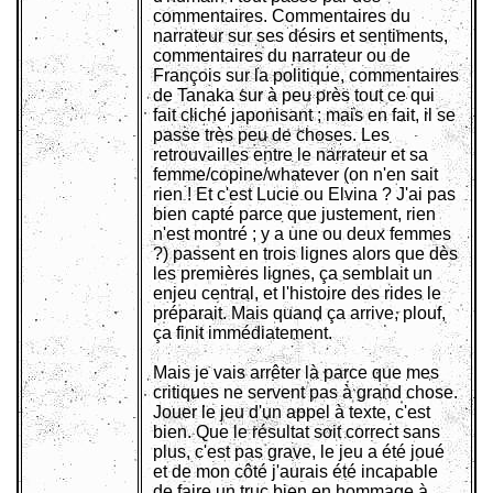
commentaires. Commentaires du
narrateur sur ses désirs et sentiments,
commentaires du narrateur ou de
François sur la politique, commentaires
de Tanaka sur à peu près tout ce qui
fait cliché japonisant ; mais en fait, il se
passe très peu de choses. Les
retrouvailles entre le narrateur et sa
femme/copine/whatever (on n'en sait
rien ! Et c'est Lucie ou Elvina ? J'ai pas
bien capté parce que justement, rien
n'est montré ; y a une ou deux femmes
?) passent en trois lignes alors que dès
les premières lignes, ça semblait un
enjeu central, et l'histoire des rides le
préparait. Mais quand ça arrive, plouf,
ça finit immédiatement.
Mais je vais arrêter là parce que mes
critiques ne servent pas à grand chose.
Jouer le jeu d'un appel à texte, c'est
bien. Que le résultat soit correct sans
plus, c'est pas grave, le jeu a été joué
et de mon côté j'aurais été incapable
de faire un truc bien en hommage à