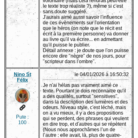
volontaire (mais cela rendrait peut-être
le texte trop réaliste ?), même si c'est
sans doute suggéré.
J'aurais aimé aussi savoir l'influence
de ces évènements sur l'orientation
que le héros (on note que le récit est
écrit à la première personne) va donner
au livre qu'il va écrire... en admettant
qu'il puisse le publier.
Détail annexe : je doute que l'on puisse
encore dire "nègre" de nos jours, pour
"scripteur dans l'ombre".
Nino St
le 04/01/2026 à 16:50:32
Félix
Je n'ai hélas pas vraiment aimé ce
texte. Pourtant je dois reconnaitre qu'il
a des qualités, surtout "sensitives",
dans la description des lumières et des
odeurs. Niveau style, c'est léché, mais
on a vu mieux, il y a des propositions
Pute :
qui se perdent, des phrases qui veulent
100
en dire trop, et d'autres qui se répètent
(Nous nous approchâmes l’un de
l’autre : elle avait, là, plus de quatre-