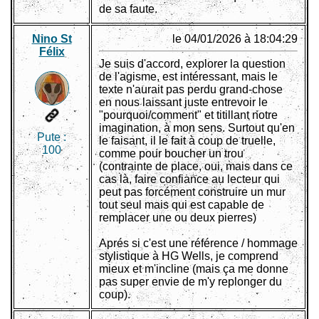
de sa faute.
Nino St
le 04/01/2026 à 18:04:29
Félix
Je suis d'accord, explorer la question
de l'agisme, est intéressant, mais le
texte n'aurait pas perdu grand-chose
en nous laissant juste entrevoir le
"pourquoi/comment" et titillant notre
imagination, à mon sens. Surtout qu'en
Pute :
le faisant, il le fait à coup de truelle,
100
comme pour boucher un trou
(contrainte de place, oui, mais dans ce
cas là, faire confiance au lecteur qui
peut pas forcément construire un mur
tout seul mais qui est capable de
remplacer une ou deux pierres)
Aprés si c'est une référence / hommage
stylistique à HG Wells, je comprend
mieux et m'incline (mais ça me donne
pas super envie de m'y replonger du
coup).