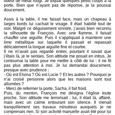
odeur de métal rougi. Je toquai quelques petits coups à la
porte. Bien que n’ayant pas de réponse, je la poussai
doucement.
Assis à la table, il me faisait face, mais un chapeau à
larges bords lui cachait le visage. Il était habillé tout de
noir. Malgré ce déguisement sinistre, j’avais bien reconnu
la silhouette de François. Avec une flamme, il faisait
chauffer une aiguille. Puis il s’appliquait à maintenir une
lime métallique sur laquelle il passait et repassait
délicatement la longue aiguille fine et courbe.
Il ne m’avait pas regardé entrer, pourtant il savait que
j’étais là, je le sentais. Son attitude me posait en intrus. Je
contournai la table pour me mettre à côté de lui : il ne fit
pas plus attention à moi. Je lui demandai doucement,
presque avec prudence :
- Où est Elvina ? Où est Lucie ? Et les autres ? Pourquoi je
n’ai croisé personne alors que les maisons sont tout
allumées ?
- Merci de refermer la porte, Sacha, il fait froid.
Puis, du menton, François me désigna l’église toute
proche. Son attitude me terrorisait : lui, il était là, affairé,
mais avec un calme entourant son silence. Il menait
tranquillement ses travaux minutieux auxquels je ne
comprenais rien. Si son activité manuelle avait été pour lui