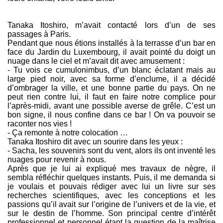
Tanaka Itoshiro, m’avait contacté lors d’un de ses
passages à Paris.
Pendant que nous étions installés à la terrasse d’un bar en
face du Jardin du Luxembourg, il avait pointé du doigt un
nuage dans le ciel et m’avait dit avec amusement :
- Tu vois ce cumulonimbus, d’un blanc éclatant mais au
large pied noir, avec sa forme d’enclume, il a décidé
d’ombrager la ville, et une bonne partie du pays. On ne
peut rien contre lui, il faut en faire notre complice pour
l’après-midi, avant une possible averse de grêle. C’est un
bon signe, il nous confine dans ce bar ! On va pouvoir se
raconter nos vies !
- Ça remonte à notre colocation …
Tanaka Itoshiro dit avec un sourire dans les yeux :
- Sacha, les souvenirs sont du vent, alors ils ont inventé les
nuages pour revenir à nous.
Après que je lui ai expliqué mes travaux de nègre, il
sembla réfléchir quelques instants. Puis, il me demanda si
je voulais et pouvais rédiger avec lui un livre sur ses
recherches scientifiques, avec les conceptions et les
passions qu’il avait sur l’origine de l’univers et de la vie, et
sur le destin de l’homme. Son principal centre d’intérêt
professionnel et personnel étant la question de la maîtrise