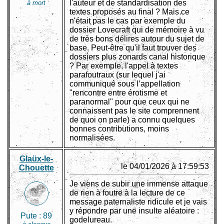
l'auteur et de standardisation des
à mort
textes proposés au final ? Mais ce
n'était pas le cas par exemple du
dossier Lovecraft qui de mémoire à vu
de très bons délires autour du sujet de
base. Peut-être qu'il faut trouver des
dossiers plus zonards canal historique
? Par exemple, l'appel à textes
parafoutraux (sur lequel j'ai
communiqué sous l’appellation
"rencontre entre érotisme et
paranormal" pour que ceux qui ne
connaissent pas le site comprennent
de quoi on parle) a connu quelques
bonnes contributions, moins
normalisées.
Glaüx-le-
le 04/01/2026 à 17:59:53
Chouette
Je viens de subir une immense attaque
de rien à foutre à la lecture de ce
message paternaliste ridicule et je vais
y répondre par une insulte aléatoire :
Pute :
89
godelureau.