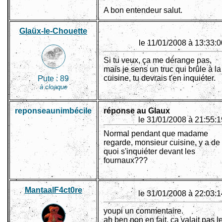
A bon entendeur salut.
Glaüx-le-Chouette
le 11/01/2008 à 13:33:0
Si tu veux, ça me dérange pas,
mais je sens un truc qui brûle à la
cuisine, tu devrais t'en inquiéter.
Pute :
89
à cloaque
reponseaunimbécile
réponse au Glaux
le 31/01/2008 à 21:55:1
Normal pendant que madame
regarde, monsieur cuisine, y a de
quoi s'inquiéter devant les
fournaux???
MantaalF4ct0re
le 31/01/2008 à 22:03:1
youpi un commentaire.
ah ben non en fait, ça valait pas l