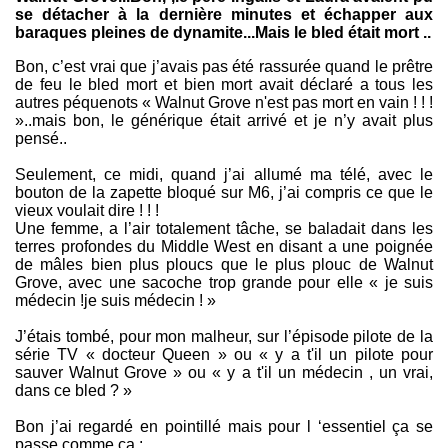
se détacher à la dernière minutes et échapper aux
baraques pleines de dynamite...Mais le bled était mort ..
Bon, c’est vrai que j’avais pas été rassurée quand le prêtre
de feu le bled mort et bien mort avait déclaré a tous les
autres péquenots « Walnut Grove n'est pas mort en vain ! ! !
»..mais bon, le générique était arrivé et je n’y avait plus
pensé..
Seulement, ce midi, quand j’ai allumé ma télé, avec le
bouton de la zapette bloqué sur M6, j’ai compris ce que le
vieux voulait dire ! ! !
Une femme, a l’air totalement tâche, se baladait dans les
terres profondes du Middle West en disant a une poignée
de mâles bien plus ploucs que le plus plouc de Walnut
Grove, avec une sacoche trop grande pour elle « je suis
médecin !je suis médecin ! »
J’étais tombé, pour mon malheur, sur l’épisode pilote de la
série TV « docteur Queen » ou « y a t'il un pilote pour
sauver Walnut Grove » ou « y a t'il un médecin , un vrai,
dans ce bled ? »
Bon j’ai regardé en pointillé mais pour l ‘essentiel ça se
passe comme ça :