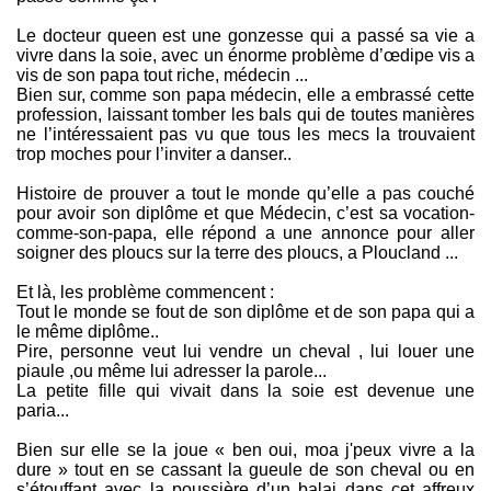
Le docteur queen est une gonzesse qui a passé sa vie a
vivre dans la soie, avec un énorme problème d’œdipe vis a
vis de son papa tout riche, médecin ...
Bien sur, comme son papa médecin, elle a embrassé cette
profession, laissant tomber les bals qui de toutes manières
ne l’intéressaient pas vu que tous les mecs la trouvaient
trop moches pour l’inviter a danser..
Histoire de prouver a tout le monde qu’elle a pas couché
pour avoir son diplôme et que Médecin, c’est sa vocation-
comme-son-papa, elle répond a une annonce pour aller
soigner des ploucs sur la terre des ploucs, a Ploucland ...
Et là, les problème commencent :
Tout le monde se fout de son diplôme et de son papa qui a
le même diplôme..
Pire, personne veut lui vendre un cheval , lui louer une
piaule ,ou même lui adresser la parole...
La petite fille qui vivait dans la soie est devenue une
paria...
Bien sur elle se la joue « ben oui, moa j'peux vivre a la
dure » tout en se cassant la gueule de son cheval ou en
s’étouffant avec la poussière d’un balai dans cet affreux