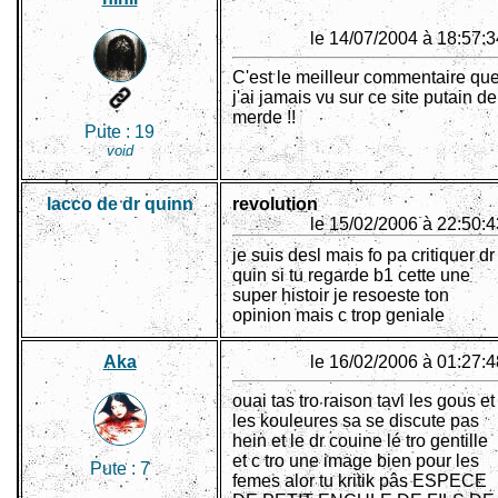
le 14/07/2004 à 18:57:3
C'est le meilleur commentaire qu
j'ai jamais vu sur ce site putain de
merde !!
Pute :
19
void
lacco de dr quinn
revolution
le 15/02/2006 à 22:50:4
je suis desl mais fo pa critiquer dr
quin si tu regarde b1 cette une
super histoir je resoeste ton
opinion mais c trop geniale
Aka
le 16/02/2006 à 01:27:4
ouai tas tro raison tavi les gous et
les kouleures sa se discute pas
hein et le dr couine lé tro gentille
et c tro une image bien pour les
Pute :
7
femes alor tu kritik pâs ESPECE