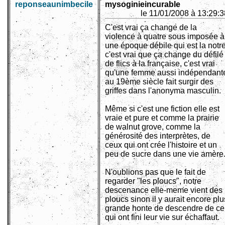
reponseaunimbecile
mysoginieincurable
le 11/01/2008 à 13:29:3
C'est vrai ça change de la
violence à quatre sous imposée à
une époque débile qui est la notre
c'est vrai que ça change du défilé
de flics à la française, c'est vrai
qu'une femme aussi indépendant
au 19ème siècle fait surgir des
griffes dans l'anonyma masculin.
Même si c'est une fiction elle est
vraie et pure et comme la prairie
de walnut grove, comme la
générosité des interprètes, de
ceux qui ont crée l'histoire et un
peu de sucre dans une vie amère
N'oublions pas que le fait de
regarder "les ploucs", notre
descenance elle-meme vient des
ploucs sinon il y aurait encore plu
grande honte de descendre de ce
qui ont fini leur vie sur échaffaut.