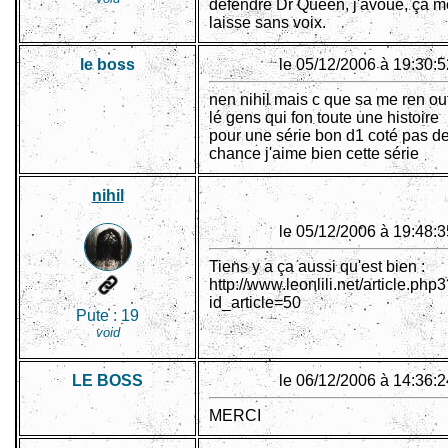
défendre Dr Queen, j'avoue, ça m
laisse sans voix.
le boss
le 05/12/2006 à 19:30:5
nen nihil mais c que sa me ren ou
lé gens qui fon toute une histoire
pour une série bon d1 coté pas d
chance j'aime bien cette série
nihil
le 05/12/2006 à 19:48:3
Tiens y a ça aussi qu'est bien :
http://www.leonlili.net/article.php
id_article=50
Pute :
19
void
LE BOSS
le 06/12/2006 à 14:36:2
MERCI