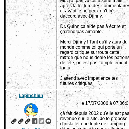
Moi j'ai pas vu cette série mais
après la lecture des commentaire
ci-avant je ne peux qu'être
daccord avec Djinny.
Dr. Quinn ça aide pas à écrire et
ça rend pas aimable.
Merci Djinny ! Tant qu'il y aura du
monde comme toi qui porte un
regard critique sur toute cette
m#rde que nous deale les patron
de télé, on est pas complètement
foutu.
J'attend avec impatience tes
futures critiques.
Lapinchien
le 17/07/2006 à 07:36:0
çà fait depuis 2002 qu'elle est pa
revenue sur le site. Je te propose
d'installer une tente de camping
dans un coin si tu veux attendre.