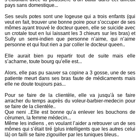
pays sans domestique...
Ses seuls potes sont une logeuse qui a trois enfants (qui
veut en fait, trouver une bonne poire pour s’occuper de ses
mômes ayant trouvé le docteur queen, elle se suicide avec
un crotale tout en lui laissant les 3 chieurs sur les bras) et
Sully un semi-indien que personne n’aime, qui n’aime
personne et qui fout rien a par coller le docteur queen..
Elle aurait bien pu repartir tout de suite mais elle
s’acharne, toute bourg qu’elle est...
Alors, elle pas pu sauver sa copine a 3 gosse, une de ses
patiente meurt dans ses bras faute de médicaments mais
elle ne doute toujours pas...
Pour se faire de la clientèle, elle va jusqu'à se faire
arracher du temps auprès du voleur-barbier-medecin pour
se faire de la clientèle..
Que neni ..Elle est bonne qu’a enlever les bouchons de
cérumen, la femme médecin...
Même les indiens , en voulant l’aider a retrouver un de ses
mômes qui s’était tiré (plus intelligents que les autres celui
là) on failli se faire zigouiller par les tuniques bleus..