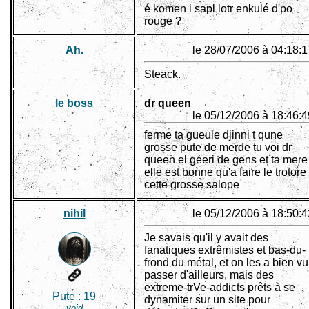
é komen i sapl lotr enkulé d'po
rouge ?
Ah.
le 28/07/2006 à 04:18:1
Steack.
le boss
dr queen
le 05/12/2006 à 18:46:4
ferme ta gueule djinni t qune
grosse pute de merde tu voi dr
queen el géeri de gens et ta mere
elle est bonne qu'a faire le trotore
cette grosse salope
nihil
le 05/12/2006 à 18:50:4
Je savais qu'il y avait des
fanatiques extrêmistes et bas-du-
frond du métal, et on les a bien vu
passer d'ailleurs, mais des
extreme-trVe-addicts prêts à se
Pute :
19
dynamiter sur un site pour
void