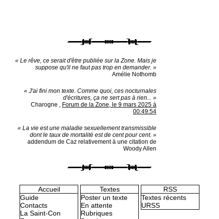
« Le rêve, ce serait d'être publiée sur la Zone. Mais je
suppose qu'il ne faut pas trop en demander. »
Amélie Nothomb
« J'ai fini mon texte. Comme quoi, ces nocturnales
d'écritures, ça ne sert pas à rien... »
Charogne
,
Forum de la Zone, le 9 mars 2025 à
00:49:54
« La vie est une maladie sexuellement transmissible
dont le taux de mortalité est de cent pour cent. »
addendum de Caz relativement à une citation de
Woody Allen
Accueil
Textes
RSS
Guide
Poster un texte
Textes récents
Contacts
En attente
URSS
La Saint-Con
Rubriques