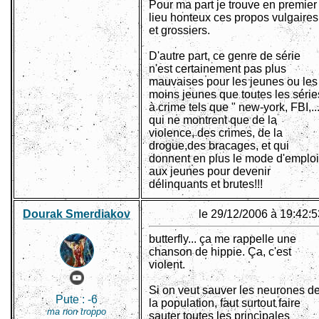
Pour ma part je trouve en premier
lieu honteux ces propos vulgaires
et grossiers.
D'autre part, ce genre de série
n'est certainement pas plus
mauvaises pour les jeunes ou les
moins jeunes que toutes les série
à crime tels que " new-york, FBI,..
qui ne montrent que de la
violence, des crimes, de la
drogue,des bracages, et qui
donnent en plus le mode d'emploi
aux jeunes pour devenir
délinquants et brutes!!!
Dourak Smerdiakov
le 29/12/2006 à 19:42:5
butterfly... ça me rappelle une
chanson de hippie. Ça, c'est
violent.
Si on veut sauver les neurones d
Pute :
-6
la population, faut surtout faire
ma non troppo
sauter toutes les principales