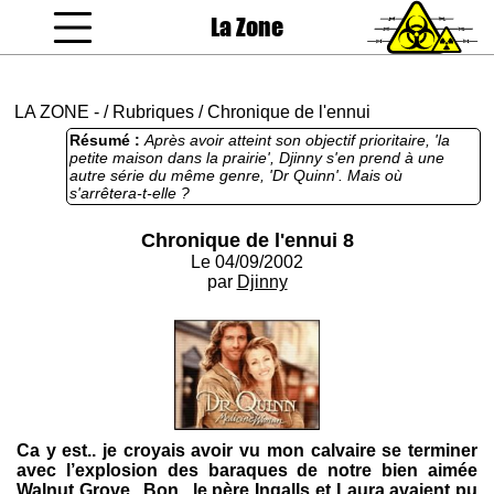
La Zone
coucou gamin
LA ZONE
-
/
Rubriques
/
Chronique de l'ennui
Résumé :
Après avoir atteint son objectif prioritaire, 'la
petite maison dans la prairie', Djinny s'en prend à une
autre série du même genre, 'Dr Quinn'. Mais où
s'arrêtera-t-elle ?
Chronique de l'ennui 8
Le 04/09/2002
par
Djinny
Ca y est.. je croyais avoir vu mon calvaire se terminer
avec l’explosion des baraques de notre bien aimée
Walnut Grove...Bon, ,le père Ingalls et Laura avaient pu