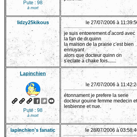
Pute :
98
à mort
lidzy25kikous
le 27/07/2006 à 11:39:5
je suis entoerement d'acord avec
la fan de dr.quinn
la maison de la prairie c'est bien
ennuyant
alors que docteur quinn on
s'eclate a chake fois.......
Lapinchien
le 27/07/2006 à 11:42:2
étonnament je prefere la serie
docteur gouine femme medecin e
lesbienne et nue.
Pute :
98
à mort
lapinchien's fanatic
le 28/07/2006 à 03:58:4