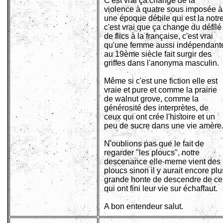
C'est vrai ça change de la
violence à quatre sous imposée à
une époque débile qui est la notre
c'est vrai que ça change du défilé
de flics à la française, c'est vrai
qu'une femme aussi indépendant
au 19ème siècle fait surgir des
griffes dans l'anonyma masculin.
Même si c'est une fiction elle est
vraie et pure et comme la prairie
de walnut grove, comme la
générosité des interprètes, de
ceux qui ont crée l'histoire et un
peu de sucre dans une vie amère
N'oublions pas que le fait de
regarder "les ploucs", notre
descenance elle-meme vient des
ploucs sinon il y aurait encore plu
grande honte de descendre de ce
qui ont fini leur vie sur échaffaut.
A bon entendeur salut.