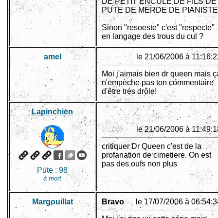
DE PETIT ENCULE DE FILS DE
PUTE DE MERDE DE PIANISTE
Sinon "resoeste" c'est "respecte"
en langage des trous du cul ?
amel
le 21/06/2006 à 11:16:2
Moi j'aimais bien dr queen mais ç
n'empèche pas ton commentaire
d'être trés drôle!
Lapinchien
le 21/06/2006 à 11:49:1
critiquer Dr Queen c'est de la
profanation de cimetiere. On est
pas des oufs non plus
Pute :
98
à mort
Margouillat
Bravo
le 17/07/2006 à 06:54:3