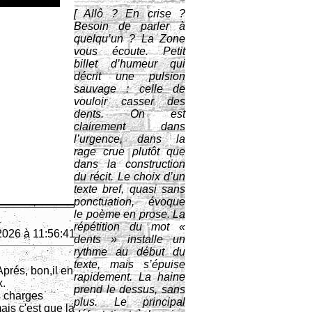
[ Allô ? En crise ?
Besoin de parler à
quelqu’un ? La Zone
vous écoute. Petit
billet d’humeur qui
décrit une pulsion
sauvage : celle de
vouloir casser des
dents. On est
clairement dans
l’urgence, dans la
rage crue plutôt que
dans la construction
du récit. Le choix d’un
texte bref, quasi sans
ponctuation, évoque
le poème en prose. La
répétition du mot «
2026 à 11:56:41
dents » installe un
rythme au début du
texte, mais s’épuise
Aprés, bon,il en
rapidement. La haine
x.
prend le dessus, sans
s charges
plus. Le principal
is c'est que la