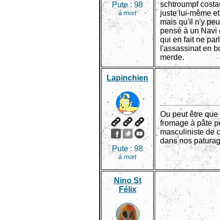
schtroumpf costaud
Pute :
98
juste lui-même et
à mort
mais qu'il n'y peu
pensé à un Navi 
qui en fait ne par
l'assassinat en b
merde.
Lapinchien
Ou peut être que 
fromage à pâte p
masculiniste d
dans nos paturag
Pute :
98
à mort
Nino St
Félix