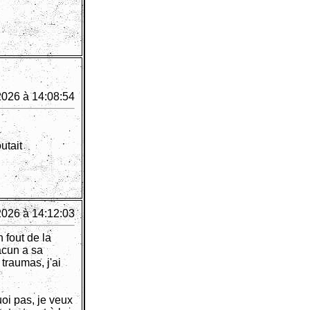
2026 à 14:08:54
utait
2026 à 14:12:03
n fout de la
acun a sa
traumas, j'ai
uoi pas, je veux