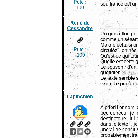
Pute :
souffrance est un
100
René de
Cessandre
Un gros effort po
comme un sésame 
Malgré cela, si o
Pute :
circulez", on hési
-100
Qu'est-ce qui tou
Quelle est cette 
Le souvenir d'un
quotidien ?
Le texte semble se
exercice performa
Lapinchien
A priori l'ennemi
peu de recul, je m
destinataire : lui
dans le texte : "j
une autre conclusi
probablement trau