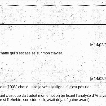
...............................................................................................................
le 14/02/
atte qui s'est assise sur mon clavier
le 14/02/
re 100% chat du site je vous le signale, c'est pas rien.
ffant c'est que ca traduit mon émotion en lisant l'analyse d'Anal
 si Renébin, son side-kick, avait déja dégainé avant).