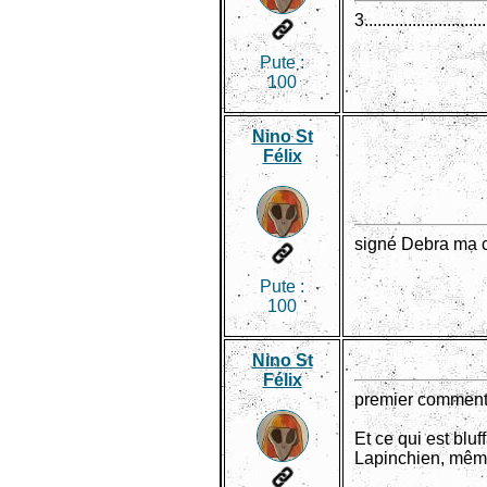
3.............................
Pute :
100
Nino St
Félix
signé Debra ma ch
Pute :
100
Nino St
Félix
premier commentai
Et ce qui est blu
Lapinchien, même