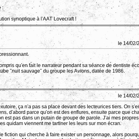
 :
ution synoptique à l'AAT Lovecraft !
le 14/02/
pressionnant.
compris qu'en fait le narrateur pendant sa séance de dentiste éco
tube "nuit sauvage" du groupe les Avions, datée de 1986.
le 14/02/
exutoire, ça n'a pas sa place devant des lecteurices tiers. On s'e
ens, d'abord parce qu'on est des enflures, ensuite parce que ch
on est pas dans un putain de groupe de parole. J'ai mes propres 
es quidam viennent me tartiner les leurs sur mon écran.
 de fiction qui cherche à faire exister un personnage, alors pourq