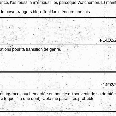
ance, t'as réussi a m'émoustiller, parceque Watchemen. Et maint
le power rangers bleu. Tout faux, encore une fois.
le 14/02/
ations pour ta transition de genre.
le 14/02/
a résurgence cauchemardée en boucle du souvenir de sa derniè
re lequel il a une dent). Cela me paraît très probable.