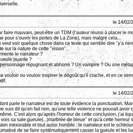
iverselle.
le 14/02/
ur faire mauvais, peut-être un TDM (l'auteur réussi à placer le m
pour s'ouvrir les portes de La Zone), mais malgré cela...
n veut voir quelque chose dans ce texte qui semble dire "y'a rien 
te sur la nature de cette "vision".
rmente le narrateur ?
gueule puante ?
 personnage répugnant et abhorré ? Un vampire ? Ou une méta
 vouloir ou vouloir inspirer le dégoût qu'il crache, et en ce sens 
tif.
le 14/02/
 dont parle le narrateur est de toute évidence la ponctuation. Ma
e suis dit qu'en fait non, qu'une telle violence ne pouvait avoir 
-même. C'est alors qu'après l'horreur de cette conclusion, j'ai tiq
e vois sa sale gueule(...)marbrée de bleue" et qu'à cette horreur s
on inexorable et tout aussi horrible : le narrateur est le schtrou
matisé de se faire systématiquement casser la gueule et les lu