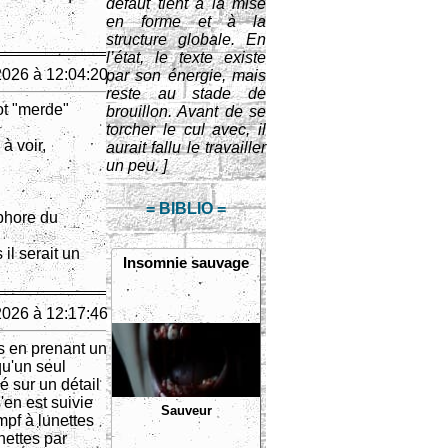
défaut tient à la mise
en forme et à la
structure globale. En
l’état, le texte existe
2026 à 12:04:20
par son énergie, mais
reste au stade de
ot "merde"
brouillon. Avant de se
torcher le cul avec, il
à voir,
aurait fallu le travailler
un peu. ]
= BIBLIO =
phore du
il serait un
Insomnie sauvage
2026 à 12:17:46
is en prenant un
qu'un seul
ué sur un détail
'en est suivie
Sauveur
mpf à lunettes
nettes par