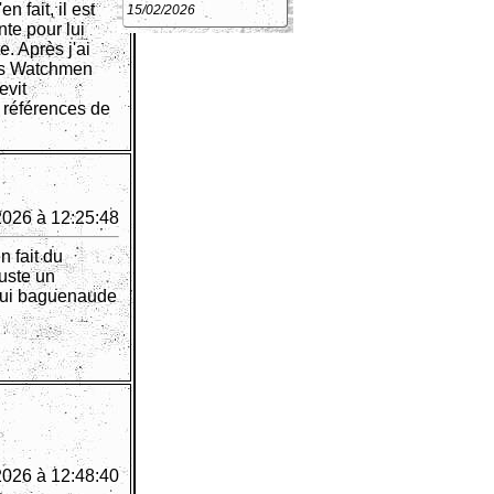
n fait, il est
15/02/2026
te pour lui
e. Après j'ai
des Watchmen
evit
s références de
2026 à 12:25:48
n fait du
uste un
ui baguenaude
2026 à 12:48:40