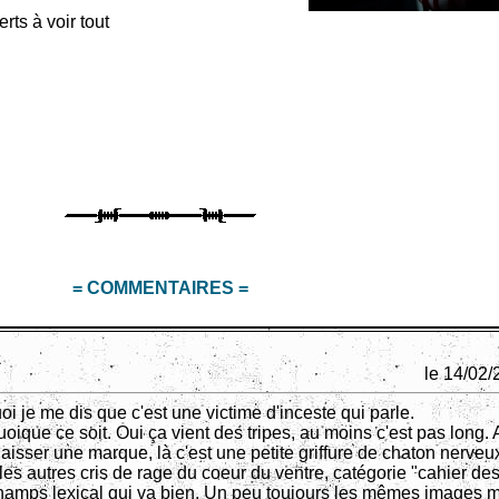
rts à voir tout
= COMMENTAIRES =
le 14/02/
oi je me dis que c'est une victime d'inceste qui parle.
quoique ce soit. Oui ça vient des tripes, au moins c'est pas long. 
laisser une marque, là c'est une petite griffure de chaton nerveu
les autres cris de rage du coeur du ventre, catégorie "cahier de
champs lexical qui va bien. Un peu toujours les mêmes images ma