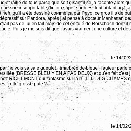
 et raillé de tous parce que soit disant il se la raconte alors qu'e
 que son insupportable diction super snob est tout autant agaçan
t rien, qu'il a été dessiné comme ça par Peyo, ce gros fils de put
dépressif sur Pandora, après j'ai pensé à docteur Manhattan 
lerait pas de lui en fait mais de cet enculé de Rorschach dont il r
oucle. Puis je me suis dit que j'avais vraiment une culture et de
le 14/02/
par "je vois sa sale gueule(...)marbrée de bleue" l'auteur parle e
ersillée (BRESSE BLEU Y'EN A PAS DEUX) et qu'en fait c'est j
e chez RICHEMONT qui fantasme sur la BELLE DES CHAMPS q
es, cette grosse pute ?
le 14/02/