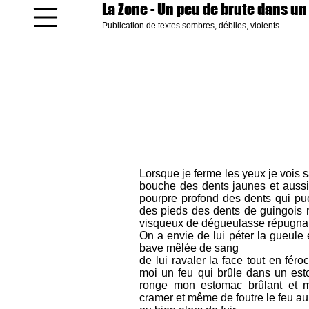
La Zone
- Un peu de brute dans un
Publication de textes sombres, débiles, violents.
coucou gamin
Lorsque je ferme les yeux je vois 
bouche des dents jaunes et aussi
pourpre profond des dents qui pu
des pieds des dents de guingois 
visqueux de dégueulasse répugna
On a envie de lui péter la gueule e
bave mêlée de sang
de lui ravaler la face tout en féro
moi un feu qui brûle dans un es
ronge mon estomac brûlant et m
cramer et même de foutre le feu au