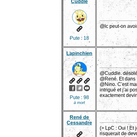
Cuddle
@lc peut-on avoir
Pute :
18
Lapinchien
@Cuddle. désolé, 
@René. Et dans to
@Nino. C'est mar
intrigué et j'ai p
exactement devin
Pute :
98
à mort
René de
Cessandre
(> LpC : Oui ! Et 
risquerait de devo