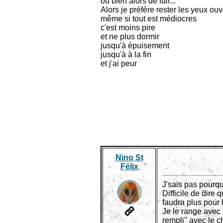
ou bien alors de fuir...
Alors je préfère rester les yeux ouve
même si tout est médiocres
c'est moins pire
et ne plus dormir
jusqu'à épuisement
jusqu'à à la fin
et j'ai peur
Nino St
Félix
J'sais pas pourqu
Difficile de dire 
faudra plus pour 
Je le range avec 
rempli" avec le 