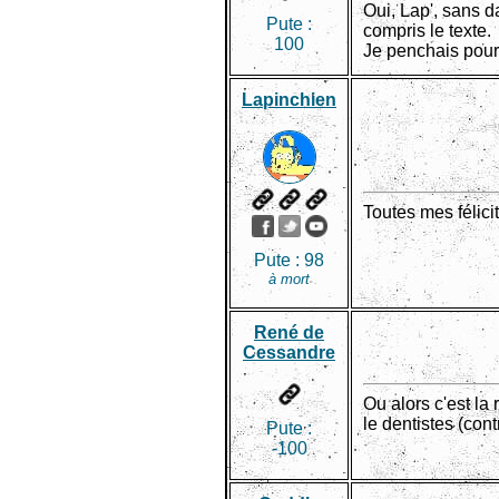
Oui, Lap', sans d
Pute :
compris le texte.
100
Je penchais pour 
Lapinchien
Toutes mes félicit
Pute :
98
à mort
René de
Cessandre
Ou alors c'est l
le dentistes (cont
Pute :
-100