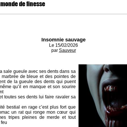
 monde de finesse
Insomnie sauvage
Le 15/02/2026
par
Sauveur
sa sale gueule avec ses dents dans sa
 marbrée de bleue et des pointes de
ent de la gueule des dents qui puent
même qu’il en manque et son sourire
nt
t toutes ses dents lui faire ravaler sa
cité bestial en rage c’est plus fort que
tomac un rat qui ronge mon cœur qui
es tripes pleines de merde et tout
 feu