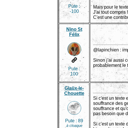
Pute :
Mais pour le texte
-100
J'ai tout compris !
C'est une contrib
Nino St
Félix
@lapinchien : im
Sinon j'ai aussi 
probablement le 
Pute :
100
Glaüx-le-
Chouette
Si c'est un texte 
souffrance des g
souffrance et qu'
pas besoin que d
Pute :
89
Si c'est un texte
à cloaque