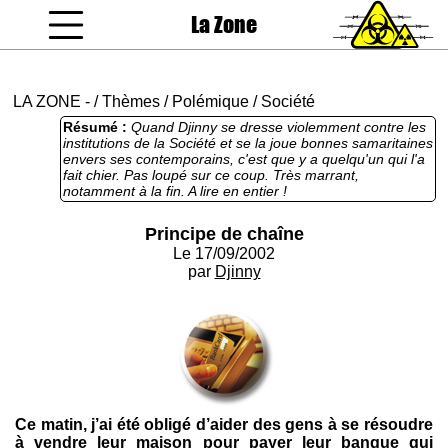
La Zone
coucou gamin
LA ZONE
-
/
Thèmes
/
Polémique
/
Société
Résumé :
Quand Djinny se dresse violemment contre les
institutions de la Société et se la joue bonnes samaritaines
envers ses contemporains, c'est que y a quelqu'un qui l'a
fait chier. Pas loupé sur ce coup. Très marrant,
notamment à la fin. A lire en entier !
Principe de chaîne
Le 17/09/2002
par
Djinny
Ce matin, j’ai été obligé d’aider des gens à se résoudre
à vendre leur maison pour payer leur banque qui