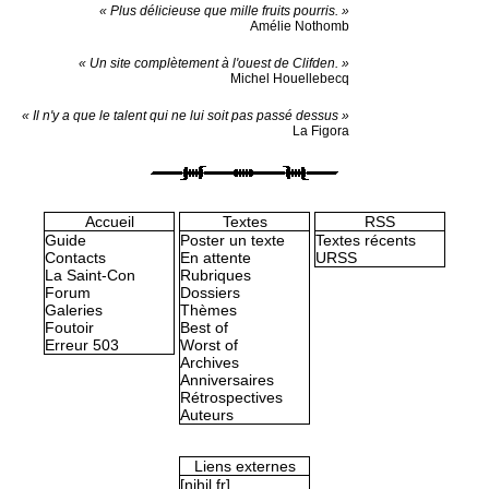
« Plus délicieuse que mille fruits pourris. »
Amélie Nothomb
« Un site complètement à l'ouest de Clifden. »
Michel Houellebecq
« Il n'y a que le talent qui ne lui soit pas passé dessus »
La Figora
Accueil
Textes
RSS
Guide
Poster un texte
Textes récents
Contacts
En attente
URSS
La Saint-Con
Rubriques
Forum
Dossiers
Galeries
Thèmes
Foutoir
Best of
Erreur 503
Worst of
Archives
Anniversaires
Rétrospectives
Auteurs
Liens externes
[nihil.fr]