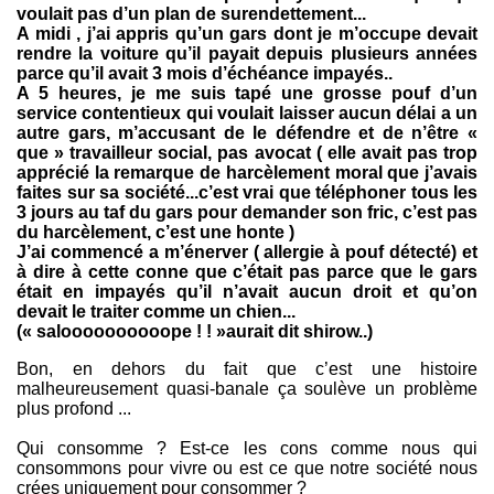
voulait pas d’un plan de surendettement...
A midi , j’ai appris qu’un gars dont je m’occupe devait
rendre la voiture qu’il payait depuis plusieurs années
parce qu’il avait 3 mois d’échéance impayés..
A 5 heures, je me suis tapé une grosse pouf d’un
service contentieux qui voulait laisser aucun délai a un
autre gars, m’accusant de le défendre et de n’être «
que » travailleur social, pas avocat ( elle avait pas trop
apprécié la remarque de harcèlement moral que j’avais
faites sur sa société...c’est vrai que téléphoner tous les
3 jours au taf du gars pour demander son fric, c’est pas
du harcèlement, c’est une honte )
J’ai commencé a m’énerver ( allergie à pouf détecté) et
à dire à cette conne que c’était pas parce que le gars
était en impayés qu’il n’avait aucun droit et qu’on
devait le traiter comme un chien...
(« saloooooooooope ! ! »aurait dit shirow..)
Bon, en dehors du fait que c’est une histoire
malheureusement quasi-banale ça soulève un problème
plus profond ...
Qui consomme ? Est-ce les cons comme nous qui
consommons pour vivre ou est ce que notre société nous
crées uniquement pour consommer ?