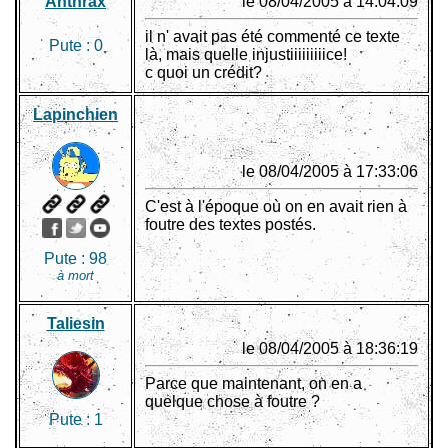
Anthrax
le 08/04/2005 à 14:04:09
il n' avait pas été commenté ce texte
Pute :
0
là, mais quelle injustiiiiiiiiice!
c quoi un crédit?
Lapinchien
le 08/04/2005 à 17:33:06
C'est à l'époque où on en avait rien à
foutre des textes postés.
Pute :
98
à mort
Taliesin
le 08/04/2005 à 18:36:19
Parce que maintenant, on en a
quelque chose à foutre ?
Pute :
1