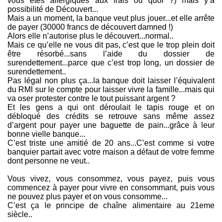
vous êtes allergiques aux frais ou quoi ?) mais y’a
possibilité de Découvert...
Mais a un moment, la banque veut plus jouer...et elle arrête
de payer (30000 francs de découvert damned !)
Alors elle n’autorise plus le découvert...normal..
Mais ce qu’elle ne vous dit pas, c’est que le trop plein doit
être résorbé...sans l’aide du dossier de
surendettement...parce que c’est trop long, un dossier de
surendettement..
Pas légal non plus ça...la banque doit laisser l’équivalent
du RMI sur le compte pour laisser vivre la famille...mais qui
va oser protester contre le tout puissant argent ?
Et les gens a qui ont déroulait le tapis rouge et on
débloqué des crédits se retrouve sans même assez
d’argent pour payer une baguette de pain...grâce à leur
bonne vielle banque...
C’est triste une amitié de 20 ans...C’est comme si votre
banquier partait avec votre maison a défaut de votre femme
dont personne ne veut..
Vous vivez, vous consommez, vous payez, puis vous
commencez à payer pour vivre en consommant, puis vous
ne pouvez plus payer et on vous consomme...
C’est ça le principe de chaîne alimentaire au 21eme
siècle..