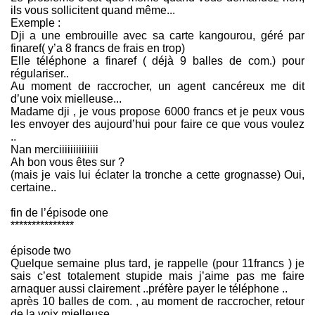
ils vous sollicitent quand même...
Exemple :
Dji a une embrouille avec sa carte kangourou, géré par
finaref( y’a 8 francs de frais en trop)
Elle téléphone a finaref ( déjà 9 balles de com.) pour
régulariser..
Au moment de raccrocher, un agent cancéreux me dit
d’une voix mielleuse...
Madame dji , je vous propose 6000 francs et je peux vous
les envoyer des aujourd’hui pour faire ce que vous voulez
..
Nan merciiiiiiiiiiiiii
Ah bon vous êtes sur ?
(mais je vais lui éclater la tronche a cette grognasse) Oui,
certaine..
fin de l’épisode one
***************
épisode two
Quelque semaine plus tard, je rappelle (pour 11francs ) je
sais c’est totalement stupide mais j’aime pas me faire
arnaquer aussi clairement ..préfère payer le téléphone ..
après 10 balles de com. , au moment de raccrocher, retour
de la voix mielleuse ..