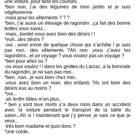
une voiture, pour faire les courses..
*ben non, j’ai des légumes de mon jardin et je suis
végétarienne
-mais pour les vêtements ? ? ?
*ben, j’ai aussi un élevage de ragondin ..ça fait des bonne
bottes vous savez...
-mais...bordel vous avez bien des désirs ! !
*euh...des désirs ?
-oui , avoir envie de quelque chose qui s’achète ! je sais
pas moi.. des vêtements ?Ah non ,vous z’avez les
ragondins...et un voyage ? vous voulez pas un voyage ?
*ben pour allez ou ?
-ou vous voulez ! ! dans les grottes du Larzac, a la biennale
du ragondin, je ne sais pas moi..
*ben.. nan.. je suis bien chez moi..
-vous avez bien un mari, des enfants ?ils ont bien des
désirs eux au moins ?
*oui...
-ah !enfin !dites m’en plus..
* ben y sont tous morts y’a deux mois dans un accident
avec la voiture pendant le transport de la table du
salon...Ah si ! maintenant que j’y pense, je sais ce que je
veux...
-très bien madame et quoi donc ?
*une corde..