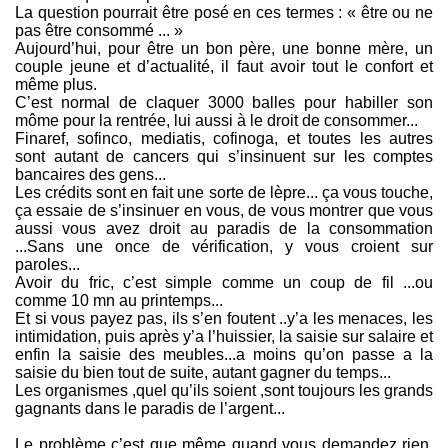
La question pourrait être posé en ces termes : « être ou ne
pas être consommé ... »
Aujourd’hui, pour être un bon père, une bonne mère, un
couple jeune et d’actualité, il faut avoir tout le confort et
même plus.
C’est normal de claquer 3000 balles pour habiller son
môme pour la rentrée, lui aussi à le droit de consommer...
Finaref, sofinco, mediatis, cofinoga, et toutes les autres
sont autant de cancers qui s’insinuent sur les comptes
bancaires des gens...
Les crédits sont en fait une sorte de lèpre... ça vous touche,
ça essaie de s’insinuer en vous, de vous montrer que vous
aussi vous avez droit au paradis de la consommation
...Sans une once de vérification, y vous croient sur
paroles...
Avoir du fric, c’est simple comme un coup de fil ...ou
comme 10 mn au printemps...
Et si vous payez pas, ils s’en foutent ..y’a les menaces, les
intimidation, puis après y’a l’huissier, la saisie sur salaire et
enfin la saisie des meubles...a moins qu’on passe a la
saisie du bien tout de suite, autant gagner du temps...
Les organismes ,quel qu’ils soient ,sont toujours les grands
gagnants dans le paradis de l’argent...
Le problème c’est que même quand vous demandez rien,