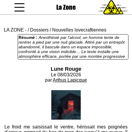
La Zone
coucou gamin
LA ZONE
-
/
Dossiers
/
Nouvelles lovecraftiennes
Résumé :
Anesthésié par l’alcool, un homme tente de
rentrer à pied par une nuit glaciale. Attiré par un entrepôt
abandonné, il bascule dans un espace impossible,
confronté à une vision indicible… Le texte installe une
atmosphère efficace, portée par une montée progressive
de l’angoisse. Les images sont puissantes et souvent
originales, évitant les clichés horrifiques faciles. En
Lune Rouge
revanche, l’intrusion ponctuelle de vocabulaire familier
Le 08/03/2026
affaiblit la tension et rompt parfois l’immersion. Resserrer
certaines images ou métaphores permettrait à l’horreur et
par
Arthus Lapicque
au sublime de mieux frapper.
Le froid me saisissait le ventre, hérissait mes poignées