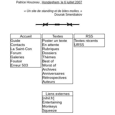
Patrice Houzeau
,
Hondeghem, le 6 juillet 2007
« Un site de standing et de bites molles. »
Dourak Smerdiakov
Accueil
Textes
RSS
Guide
Poster un texte
Textes récents
Contacts
En attente
URSS
La Saint-Con
Rubriques
Forum
Dossiers
Galeries
Thèmes
Foutoir
Best of
Erreur 503
Worst of
Archives
Anniversaires
Rétrospectives
Auteurs
Liens externes
[nihil.fr]
Entertaining
Monkeys
Squeeze