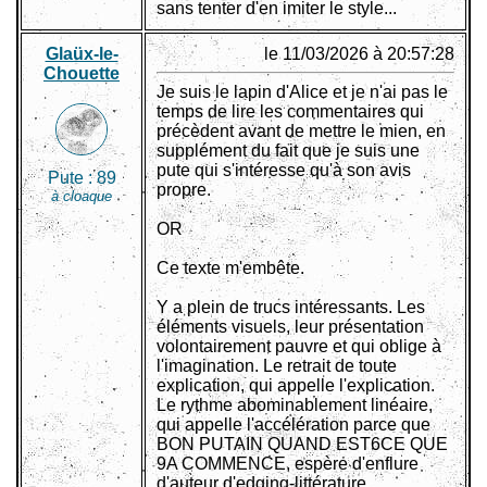
sans tenter d'en imiter le style...
Glaüx-le-
le 11/03/2026 à 20:57:28
Chouette
Je suis le lapin d'Alice et je n'ai pas le
temps de lire les commentaires qui
précèdent avant de mettre le mien, en
supplément du fait que je suis une
pute qui s'intéresse qu'à son avis
Pute :
89
propre.
à cloaque
OR
Ce texte m'embête.
Y a plein de trucs intéressants. Les
éléments visuels, leur présentation
volontairement pauvre et qui oblige à
l'imagination. Le retrait de toute
explication, qui appelle l'explication.
Le rythme abominablement linéaire,
qui appelle l'accélération parce que
BON PUTAIN QUAND EST6CE QUE
9A COMMENCE, espère d'enflure
d'auteur d'edging-littérature.