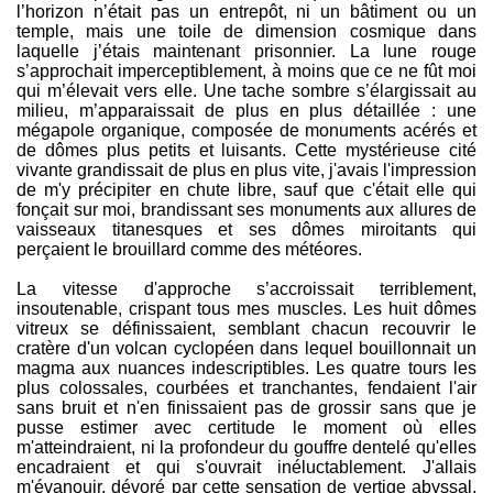
l’horizon n’était pas un entrepôt, ni un bâtiment ou un
temple, mais une toile de dimension cosmique dans
laquelle j’étais maintenant prisonnier. La lune rouge
s’approchait imperceptiblement, à moins que ce ne fût moi
qui m’élevait vers elle. Une tache sombre s’élargissait au
milieu, m’apparaissait de plus en plus détaillée : une
mégapole organique, composée de monuments acérés et
de dômes plus petits et luisants. Cette mystérieuse cité
vivante grandissait de plus en plus vite, j'avais l'impression
de m'y précipiter en chute libre, sauf que c'était elle qui
fonçait sur moi, brandissant ses monuments aux allures de
vaisseaux titanesques et ses dômes miroitants qui
perçaient le brouillard comme des météores.
La vitesse d'approche s’accroissait terriblement,
insoutenable, crispant tous mes muscles. Les huit dômes
vitreux se définissaient, semblant chacun recouvrir le
cratère d'un volcan cyclopéen dans lequel bouillonnait un
magma aux nuances indescriptibles. Les quatre tours les
plus colossales, courbées et tranchantes, fendaient l'air
sans bruit et n'en finissaient pas de grossir sans que je
pusse estimer avec certitude le moment où elles
m'atteindraient, ni la profondeur du gouffre dentelé qu'elles
encadraient et qui s'ouvrait inéluctablement. J'allais
m'évanouir, dévoré par cette sensation de vertige abyssal,