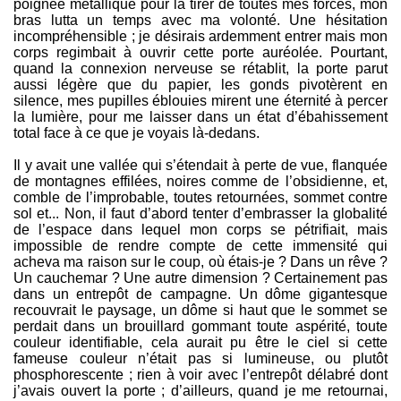
poignée métallique pour la tirer de toutes mes forces, mon
bras lutta un temps avec ma volonté. Une hésitation
incompréhensible ; je désirais ardemment entrer mais mon
corps regimbait à ouvrir cette porte auréolée. Pourtant,
quand la connexion nerveuse se rétablit, la porte parut
aussi légère que du papier, les gonds pivotèrent en
silence, mes pupilles éblouies mirent une éternité à percer
la lumière, pour me laisser dans un état d’ébahissement
total face à ce que je voyais là-dedans.
Il y avait une vallée qui s’étendait à perte de vue, flanquée
de montagnes effilées, noires comme de l’obsidienne, et,
comble de l’improbable, toutes retournées, sommet contre
sol et... Non, il faut d’abord tenter d’embrasser la globalité
de l’espace dans lequel mon corps se pétrifiait, mais
impossible de rendre compte de cette immensité qui
acheva ma raison sur le coup, où étais-je ? Dans un rêve ?
Un cauchemar ? Une autre dimension ? Certainement pas
dans un entrepôt de campagne. Un dôme gigantesque
recouvrait le paysage, un dôme si haut que le sommet se
perdait dans un brouillard gommant toute aspérité, toute
couleur identifiable, cela aurait pu être le ciel si cette
fameuse couleur n’était pas si lumineuse, ou plutôt
phosphorescente ; rien à voir avec l’entrepôt délabré dont
j’avais ouvert la porte ; d’ailleurs, quand je me retournai,