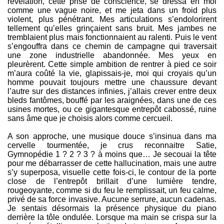
révélation, cette prise de conscience, se dressa en moi
comme une vague noire, et me jeta dans un froid plus
violent, plus pénétrant. Mes articulations s’endolorirent
tellement qu’elles grinçaient sans bruit. Mes jambes ne
tremblaient plus mais fonctionnaient au ralenti. Puis le vent
s’engouffra dans ce chemin de campagne qui traversait
une zone industrielle abandonnée. Mes yeux en
pleurèrent. Cette simple ambition de rentrer à pied ce soir
m’aura coûté la vie, glapissais-je, moi qui croyais qu’un
homme pouvait toujours mettre une chaussure devant
l’autre sur des distances infinies, j’allais crever entre deux
bleds fantômes, bouffé par les araignées, dans une de ces
usines mortes, ou ce gigantesque entrepôt cabossé, ruine
sans âme que je choisis alors comme cercueil.
A son approche, une musique douce s’insinua dans ma
cervelle tourmentée, je crus reconnaitre Satie,
Gymnopédie 1 ? 2 ? 3 ? à moins que… Je secouai la tête
pour me débarrasser de cette hallucination, mais une autre
s’y superposa, visuelle cette fois-ci, le contour de la porte
close de l’entrepôt brillait d’une lumière tendre,
rougeoyante, comme si du feu le remplissait, un feu calme,
privé de sa force invasive. Aucune serrure, aucun cadenas.
Je sentais désormais la présence physique du piano
derrière la tôle ondulée. Lorsque ma main se crispa sur la