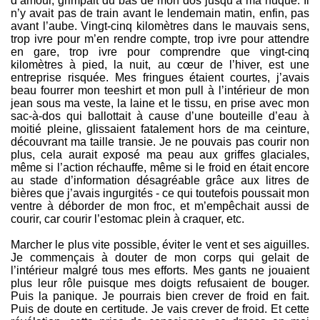
d’amour, grimpait du bas de mon dos jusqu’à ma nuque. Il
n’y avait pas de train avant le lendemain matin, enfin, pas
avant l’aube. Vingt-cinq kilomètres dans le mauvais sens,
trop ivre pour m’en rendre compte, trop ivre pour attendre
en gare, trop ivre pour comprendre que vingt-cinq
kilomètres à pied, la nuit, au cœur de l’hiver, est une
entreprise risquée. Mes fringues étaient courtes, j’avais
beau fourrer mon teeshirt et mon pull à l’intérieur de mon
jean sous ma veste, la laine et le tissu, en prise avec mon
sac-à-dos qui ballottait à cause d’une bouteille d’eau à
moitié pleine, glissaient fatalement hors de ma ceinture,
découvrant ma taille transie. Je ne pouvais pas courir non
plus, cela aurait exposé ma peau aux griffes glaciales,
même si l’action réchauffe, même si le froid en était encore
au stade d’information désagréable grâce aux litres de
bières que j’avais ingurgités - ce qui toutefois poussait mon
ventre à déborder de mon froc, et m’empêchait aussi de
courir, car courir l’estomac plein à craquer, etc.
Marcher le plus vite possible, éviter le vent et ses aiguilles.
Je commençais à douter de mon corps qui gelait de
l’intérieur malgré tous mes efforts. Mes gants ne jouaient
plus leur rôle puisque mes doigts refusaient de bouger.
Puis la panique. Je pourrais bien crever de froid en fait.
Puis de doute en certitude. Je vais crever de froid. Et cette