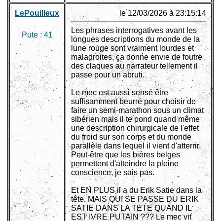
LePouilleux
le 12/03/2026 à 23:15:14
Les phrases interrogatives avant les
Pute :
41
longues descriptions du monde de la
lune rouge sont vraiment lourdes et
maladroites, ça donne envie de foutre
des claques au narrateur tellement il
passe pour un abruti.
Le mec est aussi sensé être
suffisamment beurré pour choisir de
faire un semi-marathon sous un climat
sibérien mais il te pond quand même
une description chirurgicale de l'effet
du froid sur son corps et du monde
parallèle dans lequel il vient d'atterrir.
Peut-être que les bières belges
permettent d'atteindre la pleine
conscience, je sais pas.
Et EN PLUS il a du Erik Satie dans la
tête. MAIS QUI SE PASSE DU ERIK
SATIE DANS LA TETE QUAND IL
EST IVRE PUTAIN ??? Le mec vit