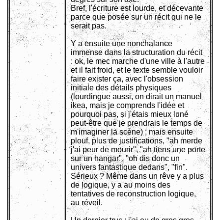
Bref, l'écriture est lourde, et décevante
parce que posée sur un récit qui ne le
serait pas.
Y a ensuite une nonchalance
immense dans la structuration du récit
: ok, le mec marche d'une ville à l'autre
et il fait froid, et le texte semble vouloir
faire exister ça, avec l'obsession
initiale des détails physiques
(lourdingue aussi, on dirait un manuel
ikea, mais je comprends l'idée et
pourquoi pas, si j'étais mieux luné
peut-être que je prendrais le temps de
m'imaginer la scène) ; mais ensuite
plouf, plus de justifications, "ah merde
j'ai peur de mourir", "ah tiens une porte
sur un hangar", "oh dis donc un
univers fantastique dedans", "fin".
Sérieux ? Même dans un rêve y a plus
de logique, y a au moins des
tentatives de reconstruction logique,
au réveil.