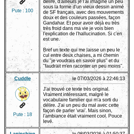
délire, d'ailleurs je l'ai imaginé un peu
sous la forme d'un vieux dessin animé
Pute :
100
de SF français, avec des mouvements
doux et des couleurs passées, façon
Gandahar. Et pour avoir déjà eu très
très froid dans ma vie je vois bien
l'explication de l'hallucination. Si c'en
est une.
Bref un texte qui me laisse un peu le
cul entre deux chaises, a mi chemin
du "je voudrais en savoir plus" et du
"faudrait m'en raconter un peu moins".
Cuddle
le 07/03/2026 à 22:46:13
J'ai trouvé ce texte très original.
Vraiment intéressant, malgré le
vocabulaire familier qui m'a sorti du
délire. J'ai un peu du mal avec cette
façon de parler 'vrai'. Mais sinon,
Pute :
18
l'ambiance était vraiment cool. Pouce
levé.
Lapinchien
le 08/03/2026 à 01:50:37