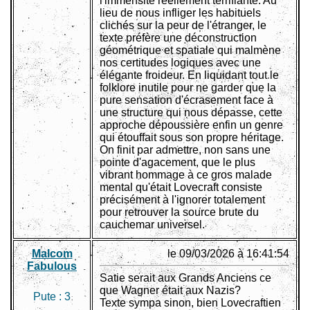
l'immensité réellement terrifiante. Au
lieu de nous infliger les habituels
clichés sur la peur de l'étranger, le
texte préfère une déconstruction
géométrique et spatiale qui malmène
nos certitudes logiques avec une
élégante froideur. En liquidant tout le
folklore inutile pour ne garder que la
pure sensation d'écrasement face à
une structure qui nous dépasse, cette
approche dépoussière enfin un genre
qui étouffait sous son propre héritage.
On finit par admettre, non sans une
pointe d'agacement, que le plus
vibrant hommage à ce gros malade
mental qu'était Lovecraft consiste
précisément à l'ignorer totalement
pour retrouver la source brute du
cauchemar universel.
Malcom
le 09/03/2026 à 16:41:54
Fabulous
Satie serait aux Grands Anciens ce
que Wagner était aux Nazis?
Pute :
3
Texte sympa sinon, bien Lovecraftien