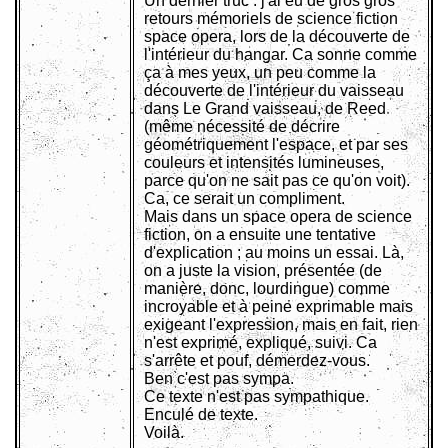
Un dernier truc : j'ai eu de gros gros
retours mémoriels de science fiction
space opera, lors de la découverte de
l'intérieur du hangar. Ca sonne comme
ça à mes yeux, un peu comme la
découverte de l'intérieur du vaisseau
dans Le Grand vaisseau, de Reed
(même nécessité de décrire
géométriquement l'espace, et par ses
couleurs et intensités lumineuses,
parce qu'on ne sait pas ce qu'on voit).
Ca, ce serait un compliment.
Mais dans un space opera de science
fiction, on a ensuite une tentative
d'explication ; au moins un essai. Là,
on a juste la vision, présentée (de
manière, donc, lourdingue) comme
incroyable et à peine exprimable mais
exigeant l'expression, mais en fait, rien
n'est exprimé, expliqué, suivi. Ca
s'arrête et pouf, démerdez-vous.
Ben c'est pas sympa.
Ce texte n'est pas sympathique.
Enculé de texte.
Voilà.