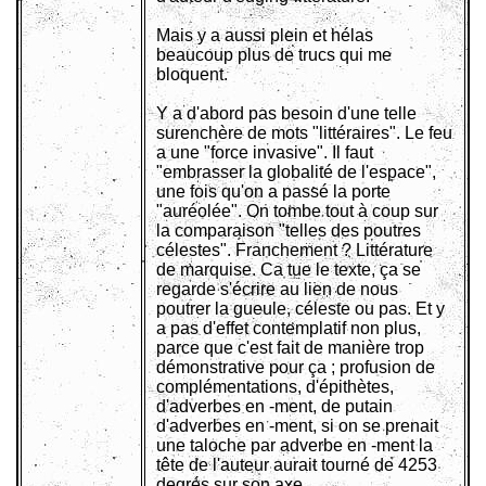
Mais y a aussi plein et hélas
beaucoup plus de trucs qui me
bloquent.
Y a d'abord pas besoin d'une telle
surenchère de mots "littéraires". Le feu
a une "force invasive". Il faut
"embrasser la globalité de l'espace",
une fois qu'on a passé la porte
"auréolée". On tombe tout à coup sur
la comparaison "telles des poutres
célestes". Franchement ? Littérature
de marquise. Ca tue le texte, ça se
regarde s'écrire au lien de nous
poutrer la gueule, céleste ou pas. Et y
a pas d'effet contemplatif non plus,
parce que c'est fait de manière trop
démonstrative pour ça ; profusion de
complémentations, d'épithètes,
d'adverbes en -ment, de putain
d'adverbes en -ment, si on se prenait
une taloche par adverbe en -ment la
tête de l'auteur aurait tourné de 4253
degrés sur son axe.