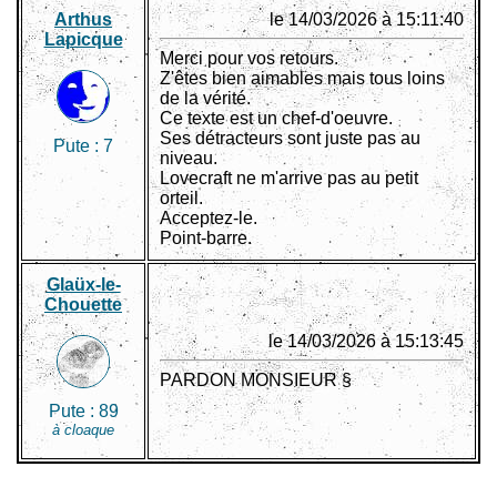
Arthus
le 14/03/2026 à 15:11:40
Lapicque
Merci pour vos retours.
Z'êtes bien aimables mais tous loins
de la vérité.
Ce texte est un chef-d'oeuvre.
Ses détracteurs sont juste pas au
Pute :
7
niveau.
Lovecraft ne m'arrive pas au petit
orteil.
Acceptez-le.
Point-barre.
Glaüx-le-
Chouette
le 14/03/2026 à 15:13:45
PARDON MONSIEUR §
Pute :
89
à cloaque