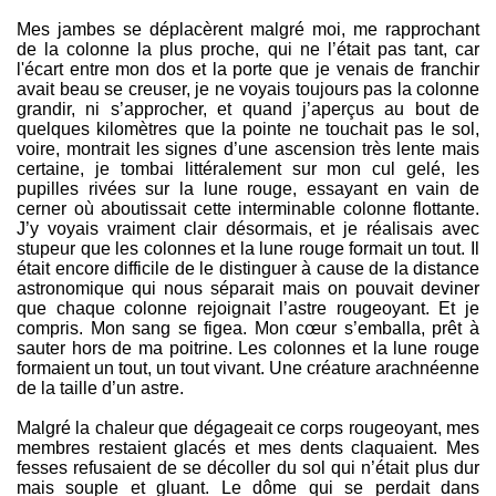
Mes jambes se déplacèrent malgré moi, me rapprochant
de la colonne la plus proche, qui ne l’était pas tant, car
l'écart entre mon dos et la porte que je venais de franchir
avait beau se creuser, je ne voyais toujours pas la colonne
grandir, ni s’approcher, et quand j’aperçus au bout de
quelques kilomètres que la pointe ne touchait pas le sol,
voire, montrait les signes d’une ascension très lente mais
certaine, je tombai littéralement sur mon cul gelé, les
pupilles rivées sur la lune rouge, essayant en vain de
cerner où aboutissait cette interminable colonne flottante.
J’y voyais vraiment clair désormais, et je réalisais avec
stupeur que les colonnes et la lune rouge formait un tout. Il
était encore difficile de le distinguer à cause de la distance
astronomique qui nous séparait mais on pouvait deviner
que chaque colonne rejoignait l’astre rougeoyant. Et je
compris. Mon sang se figea. Mon cœur s’emballa, prêt à
sauter hors de ma poitrine. Les colonnes et la lune rouge
formaient un tout, un tout vivant. Une créature arachnéenne
de la taille d’un astre.
Malgré la chaleur que dégageait ce corps rougeoyant, mes
membres restaient glacés et mes dents claquaient. Mes
fesses refusaient de se décoller du sol qui n’était plus dur
mais souple et gluant. Le dôme qui se perdait dans