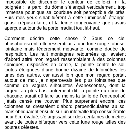
impossible de discerner le contour de celle-ci, ni la
poignée ; la paroi du dôme s’élançait verticalement, trop
immense pour que sa courbure soit perceptible de près.
Puis mes yeux s’habituèrent à cette luminosité étrange,
quasi crépusculaire, et la teinte rougeoyante que j’avais
aperçue autour de la porte irradiait tout là-haut.
Comment décrire cette chose ? Sous ce ciel
phosphorescent, elle ressemblait à une lune rouge, obèse,
lointaine mais légèrement mouvante, comme douée de
respiration. Les huit montagnes retournées qui avaient
d’abord attiré mon regard ressemblaient à des colonnes
coniques, disposées en cercle, la pointe contre le sol,
toutes éloignées d’une bonne dizaine de kilomètres les
unes des autres, car aussi loin que mon regard portait
autour de moi, je n’apercevais les plus lointaines que
comme de vagues silhouettes évanescentes, dont la
largeur au plus bas, autrement dit, la pointe du cône de
chacune, aurait dû faire au moins la taille de l’entrepôt où
j’étais censé me trouver. Plus surprenant encore, ces
colonnes se dressaient d’abord perpendiculaires au sol
mais obliquaient ensuite sur un intervalle trop considérable
pour être évalué, s’élargissant sur des centaines de mètres
avant de toutes bifurquer vers cette lune rouge telles des
poutres célestes.