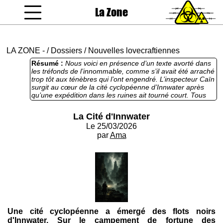
La Zone
coucou gamin
LA ZONE
-
/
Dossiers
/
Nouvelles lovecraftiennes
Résumé :
Nous voici en présence d’un texte avorté dans
les tréfonds de l’innommable, comme s’il avait été arraché
trop tôt aux ténèbres qui l’ont engendré. L’inspecteur Caïn
surgit au cœur de la cité cyclopéenne d’Innwater après
qu’une expédition dans les ruines ait tourné court. Tous
les codes lovecraftiens sont respectés : l’atmosphère, les
odeurs, le paysage… On notera quelques coquilles et
La Cité d'Innwater
maladresses, mais elles restent marginales et ne sont pas
Le 25/03/2026
un frein à la lecture. Le seul bémol, finalement, c’est que
le texte s’interrompt là où l’on aurait voulu s’enfoncer
par
Ama
davantage encore dans la cité cyclopéenne. La promesse
est forte, l’univers intriguant, et l’on referme le récit avec
un sentiment d’inachevé…
Une cité cyclopéenne a émergé des flots noirs
d'Innwater. Sur le campement de fortune des