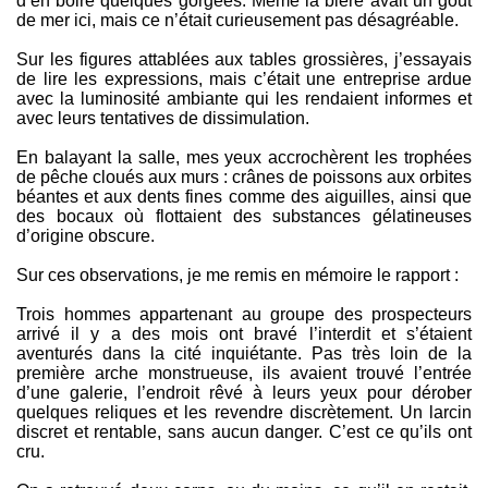
d’en boire quelques gorgées. Même la bière avait un goût
de mer ici, mais ce n’était curieusement pas désagréable.
Sur les figures attablées aux tables grossières, j’essayais
de lire les expressions, mais c’était une entreprise ardue
avec la luminosité ambiante qui les rendaient informes et
avec leurs tentatives de dissimulation.
En balayant la salle, mes yeux accrochèrent les trophées
de pêche cloués aux murs : crânes de poissons aux orbites
béantes et aux dents fines comme des aiguilles, ainsi que
des bocaux où flottaient des substances gélatineuses
d’origine obscure.
Sur ces observations, je me remis en mémoire le rapport :
Trois hommes appartenant au groupe des prospecteurs
arrivé il y a des mois ont bravé l’interdit et s’étaient
aventurés dans la cité inquiétante. Pas très loin de la
première arche monstrueuse, ils avaient trouvé l’entrée
d’une galerie, l’endroit rêvé à leurs yeux pour dérober
quelques reliques et les revendre discrètement. Un larcin
discret et rentable, sans aucun danger. C’est ce qu’ils ont
cru.