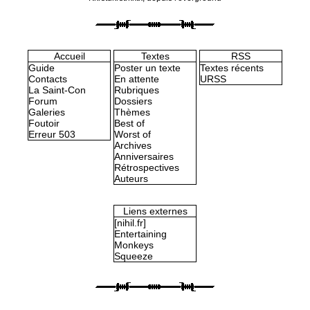
Accueil
Textes
RSS
Guide
Poster un texte
Textes récents
Contacts
En attente
URSS
La Saint-Con
Rubriques
Forum
Dossiers
Galeries
Thèmes
Foutoir
Best of
Erreur 503
Worst of
Archives
Anniversaires
Rétrospectives
Auteurs
Liens externes
[nihil.fr]
Entertaining
Monkeys
Squeeze