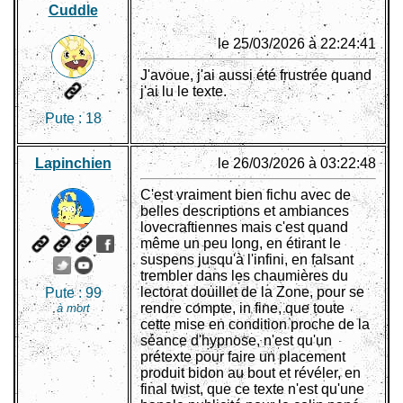
Cuddle
le 25/03/2026 à 22:24:41
J'avoue, j'ai aussi été frustrée quand
j'ai lu le texte.
Pute :
18
Lapinchien
le 26/03/2026 à 03:22:48
C'est vraiment bien fichu avec de
belles descriptions et ambiances
lovecraftiennes mais c'est quand
même un peu long, en étirant le
suspens jusqu'à l'infini, en faisant
trembler dans les chaumières du
lectorat douillet de la Zone, pour se
Pute :
99
rendre compte, in fine, que toute
à mort
cette mise en condition proche de la
séance d'hypnose, n'est qu'un
prétexte pour faire un placement
produit bidon au bout et révéler, en
final twist, que ce texte n'est qu'une