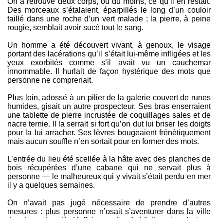
On a retrouvé deux corps, ou du moins, ce qu’il en restait.
Des morceaux s’étalaient, éparpillés le long d’un couloir
taillé dans une roche d’un vert malade ; la pierre, à peine
rougie, semblait avoir sucé tout le sang.
Un homme a été découvert vivant, à genoux, le visage
portant des lacérations qu’il s’était lui-même infligées et les
yeux exorbités comme s’il avait vu un cauchemar
innommable. Il hurlait de façon hystérique des mots que
personne ne comprenait.
Plus loin, adossé à un pilier de la galerie couvert de runes
humides, gisait un autre prospecteur. Ses bras enserraient
une tablette de pierre incrustée de coquillages sales et de
nacre ternie. Il la serrait si fort qu’on dut lui briser les doigts
pour la lui arracher. Ses lèvres bougeaient frénétiquement
mais aucun souffle n’en sortait pour en former des mots.
L’entrée du lieu été scellée à la hâte avec des planches de
bois récupérées d’une cabane qui ne servait plus à
personne — le malheureux qui y vivait s’était perdu en mer
il y a quelques semaines.
On n’avait pas jugé nécessaire de prendre d’autres
mesures : plus personne n’osait s’aventurer dans la ville