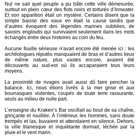
Nul ne sait quel peuple a pu bâtir cette ville démesurée,
surtout en plein cœur des flots noirs et torturés d’Innwater.
Et son apparition était un mystère. Certains disent que la
simple baisse des eaux en était la cause tandis que
d’autres évoquent des légendes marines oubliées, de
savoirs engloutis qui survivaient seulement dans les mots
échangés entre deux histoires au coin du feu.
Aucune fouille sérieuse n’avait encore été menée ici : les
archéologues réputés manquaient de bras et d’autres lieux
de même nature, plus vastes encore, avaient été
découverts au sud-est où ils accaparaient tous leurs
moyens.
La proximité de rivages avait aussi dû faire pencher la
balance. Ici, nous étions livrés à la mer grise et aux
bourrasques violentes, coupés de toute terre rassurante,
seuls au milieu de nulle part.
L’enseigne du Kraken’s Bar oscillait au bout de sa chaîne,
grinçante et rouillée. À l’intérieur, les hommes, sans doute
trempés et las, buvaient et attendaient en silence. Dehors,
la ville titanesque et inquiétante dormait, léchée par la
pluie et le vent marin.