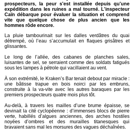
prospecteurs, la peur s'est installée depuis qu'une
expédition dans les ruines a mal tourné. L'inspecteur
Caïn débarque pour évaluer la situation et comprend
vite que quelque chose de plus ancien que les
hommes rôde encore.
La pluie tambourinait sur les dalles verdâtres du quai
détrempé, où l’eau s’accumulait en flaques grisâtres et
glissantes.
Le long de l’allée, des cabanes de planches sales,
luisantes de sel, se serraient comme des soldats fatigués
sous les lampes à pétrole qui vacillaient au vent.
À son extrémité, le Kraken’s Bar tenait debout par miracle :
une bâtisse trapue en bois noirci par les embruns,
construite à la va-vite avec les autres baraques par les
premiers prospecteurs quatre mois plus tôt.
Au-delà, à travers les mailles d’une brume épaisse, se
devinait la cité cyclopéenne : d’immenses blocs de pierre
verte, habillés d’algues anciennes, des arches hostiles
noyées d’ombres et des murailles titanesques qui
bravaient sans mal les morsures des vagues déchaînées.