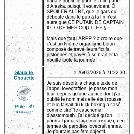
banale publicité pour le colin pané
d'Alaska, puisqu'il est évident, Ô
SPOILER ALERT, que le gars qui
déboule dans le pub à la fin n'est
autre que CE PUTAIN DE CAPTAIN
IGLO DE MES COUILLES §
Mais que fout l'ARPP ? à croire que
c'est un Nième organisme bidon
composé de travailleurs fictifs
pistonnés et payés à se branler la
nouille toute la journée !
Glaüx-le-
le 26/03/2026 à 21:22:30
Chouette
Je suis désolé, à chaque texte de
l'appel lovecraftien, je passe mon
tour, depuis qu'une autrice dont j'ai
oublié le nom mais elle était rousse
et elle faisait du kick-boxing a casé
Pute :
89
comme titre "le cauchemar
à cloaque
d'asstomouth" j'ai décidé qu'on
pourrait jamais faire mieux que ça en
termes de parodies lovecraftiennes.
Je pourrais pas être objectif.