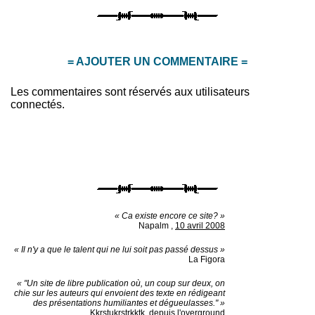
= AJOUTER UN COMMENTAIRE =
Les commentaires sont réservés aux utilisateurs
connectés.
« Ca existe encore ce site? »
Napalm
,
10 avril 2008
« Il n'y a que le talent qui ne lui soit pas passé dessus »
La Figora
« "Un site de libre publication où, un coup sur deux, on
chie sur les auteurs qui envoient des texte en rédigeant
des présentations humiliantes et dégueulasses." »
Kkrstukrstrkktk, depuis l'overground