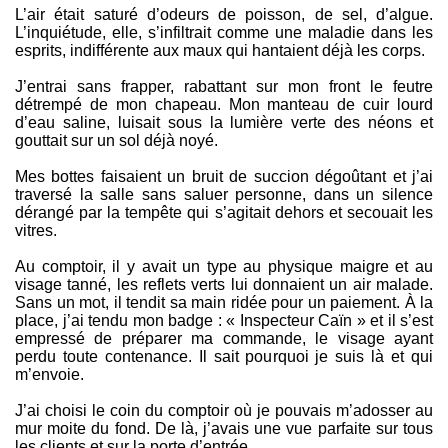
L’air était saturé d’odeurs de poisson, de sel, d’algue.
L’inquiétude, elle, s’infiltrait comme une maladie dans les
esprits, indifférente aux maux qui hantaient déjà les corps.
J’entrai sans frapper, rabattant sur mon front le feutre
détrempé de mon chapeau. Mon manteau de cuir lourd
d’eau saline, luisait sous la lumière verte des néons et
gouttait sur un sol déjà noyé.
Mes bottes faisaient un bruit de succion dégoûtant et j’ai
traversé la salle sans saluer personne, dans un silence
dérangé par la tempête qui s’agitait dehors et secouait les
vitres.
Au comptoir, il y avait un type au physique maigre et au
visage tanné, les reflets verts lui donnaient un air malade.
Sans un mot, il tendit sa main ridée pour un paiement. À la
place, j’ai tendu mon badge : « Inspecteur Caïn » et il s’est
empressé de préparer ma commande, le visage ayant
perdu toute contenance. Il sait pourquoi je suis là et qui
m’envoie.
J’ai choisi le coin du comptoir où je pouvais m’adosser au
mur moite du fond. De là, j’avais une vue parfaite sur tous
les clients et sur la porte d’entrée.