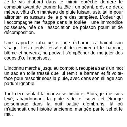
Je le vis d’abord dans le miroir ébréché derrière le
comptoir avant de tourner la tête : un géant, près de deux
mètres, vêtu d’un manteau de pluie luisant, usé, taillé pour
affronter les assauts de la pire des tempêtes. L’odeur qui
l’accompagne me frappa dans la foulée : une immondice
poisseuse, née de l’association de poisson pourri et de
décomposition.
Une capuche rabattue et une écharpe cachaient son
visage. Les clients cessèrent de respirer et le barman,
blême et nerveux, ne pouvait s’empêcher de me jeter des
coups d’œil angoissés.
L’inconnu marcha jusqu’au comptoir, récupéra sans un mot
un sac en toile tressé que lui remit le barman et fit volte-
face pour ressortir sous la pluie, avec dans son sillage son
parfum ignoble.
Tout ceci sentait la mauvaise histoire. Alors, je me suis
levé, abandonnant la pinte vide et suivi cet étrange
personnage dans la nuit battue d’embruns, là où
m’attendait une histoire ancienne, mangée par le sel et le
mal.