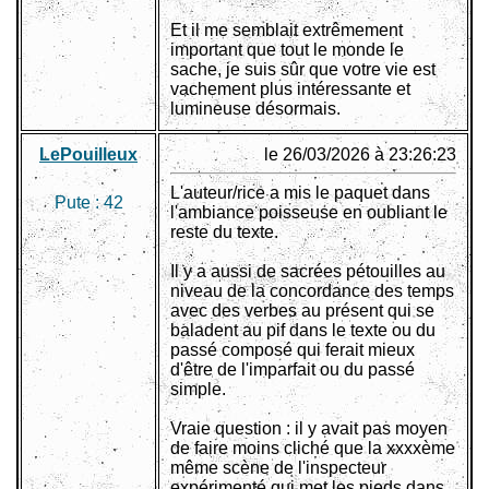
Et il me semblait extrêmement
important que tout le monde le
sache, je suis sûr que votre vie est
vachement plus intéressante et
lumineuse désormais.
LePouilleux
le 26/03/2026 à 23:26:23
L'auteur/rice a mis le paquet dans
Pute :
42
l'ambiance poisseuse en oubliant le
reste du texte.
Il y a aussi de sacrées pétouilles au
niveau de la concordance des temps
avec des verbes au présent qui se
baladent au pif dans le texte ou du
passé composé qui ferait mieux
d'être de l'imparfait ou du passé
simple.
Vraie question : il y avait pas moyen
de faire moins cliché que la xxxxème
même scène de l'inspecteur
expérimenté qui met les pieds dans