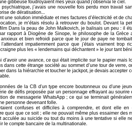
une gibbeuse foudroyaient mes yeux quand j'observai le ciel.
 psychiatrique, j’avais une nouvelle fois perdu mon travail sa
ise de dératisation...
 une solution immédiate et mes factures d’électricité et de ch
ocation, je m’étais résolu à retrouver du boulot. Devant la pe
film Dans la peau de John Malkovich, je balisais un peu : il éta
par rapport à Diogène de Sinope, le philosophe de la Grèce 
anxieux et bien refroidi parce que le jour de paye ne tombait
'attendant impatiemment parce que j'étais vraiment trop ric-r
craigne plus les « lendemains qui déchantent » le jour tant béni
 d'avoir une avance, ce qui était implicite sur le papier mais l
 dans cette étrange société au sommet d’une tour de verre, on
r dans la hiérarchie et toucher le jackpot, je devais accepter c
able.
rdonnées de la CB d'un type encore boutonneux ou d'une jeune 
érie de défis proposée par un personnage effrayant au sourir
cation de messagerie WhatsApp ; ce qui se terminait générale
une personne devenant folle.
aient confuses et difficiles à comprendre, et dont elle en 
aire quoi que ce soit ; elle ne pouvait même plus essaimer des
t acculée au suicide ou tout du moins à une tentative si elle n
rnir le compte bancaire de la multinationale.