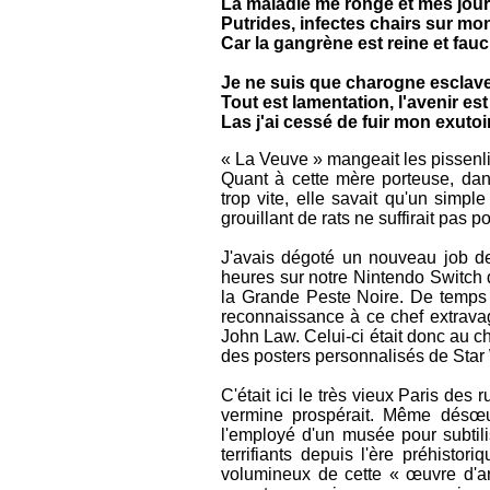
La maladie me ronge et mes jour
Putrides, infectes chairs sur mo
Car la gangrène est reine et fauc
Je ne suis que charogne esclave
Tout est lamentation, l'avenir est
Las j'ai cessé de fuir mon exutoi
« La Veuve » mangeait les pissenlit
Quant à cette mère porteuse, dan
trop vite, elle savait qu'un simpl
grouillant de rats ne suffirait pas
J'avais dégoté un nouveau job de d
heures sur notre Nintendo Switch d
la Grande Peste Noire. De temps e
reconnaissance à ce chef extrava
John Law. Celui-ci était donc au ch
des posters personnalisés de Sta
C'était ici le très vieux Paris des 
vermine prospérait. Même désœuv
l'employé d'un musée pour subtili
terrifiants depuis l'ère préhisto
volumineux de cette « œuvre d'art