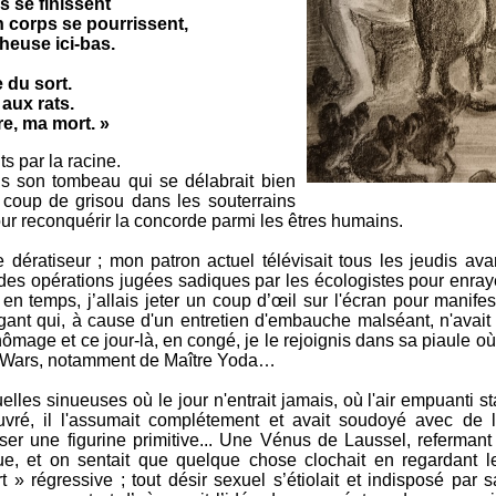
s se finissent
n corps se pourrissent,
heuse ici-bas.
 du sort.
 aux rats.
re, ma mort. »
s par la racine.
s son tombeau qui se délabrait bien
e coup de grisou dans les souterrains
 pour reconquérir la concorde parmi les êtres humains.
ératiseur ; mon patron actuel télévisait tous les jeudis avant
es opérations jugées sadiques par les écologistes pour enrayer
n temps, j’allais jeter un coup d’œil sur l'écran pour manifes
gant qui, à cause d'un entretien d'embauche malséant, n'avai
ômage et ce jour-là, en congé, je le rejoignis dans sa piaule où 
r Wars, notamment de Maître Yoda…
ruelles sinueuses où le jour n'entrait jamais, où l'air empuanti st
ré, il l'assumait complétement et avait soudoyé avec de l
ser une figurine primitive... Une Vénus de Laussel, refermant
rique, et on sentait que quelque chose clochait en regardant l
 » régressive ; tout désir sexuel s’étiolait et indisposé par 