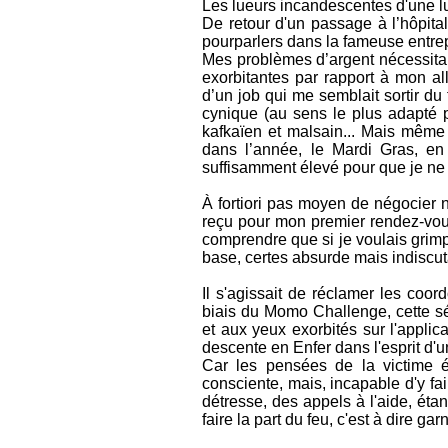
Les lueurs incandescentes d'une l
De retour d'un passage à l’hôpital
pourparlers dans la fameuse entrepr
Mes problèmes d’argent nécessitant
exorbitantes par rapport à mon all
d’un job qui me semblait sortir du 
cynique (au sens le plus adapté 
kafkaïen et malsain... Mais même 
dans l’année, le Mardi Gras, en l
suffisamment élevé pour que je ne 
À fortiori pas moyen de négocier ni
reçu pour mon premier rendez-vous
comprendre que si je voulais grimpe
base, certes absurde mais indiscut
Il s'agissait de réclamer les coo
biais du Momo Challenge, cette s
et aux yeux exorbités sur l'appli
descente en Enfer dans l'esprit d'
Car les pensées de la victime ét
consciente, mais, incapable d'y f
détresse, des appels à l'aide, étan
faire la part du feu, c'est à dire ga