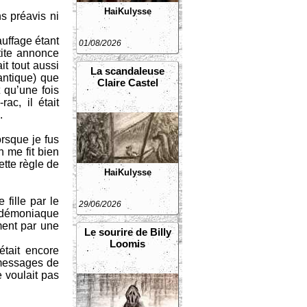
HaiKulysse
ns préavis ni
auffage étant
01/08/2026
tite annonce
it tout aussi
La scandaleuse
antique) que
Claire Castel
 qu’une fois
ac, il était
.
orsque je fus
 me fit bien
ette règle de
HaiKulysse
fille par le
29/06/2026
e démoniaque
ment par une
Le sourire de Billy
Loomis
était encore
 messages de
e voulait pas