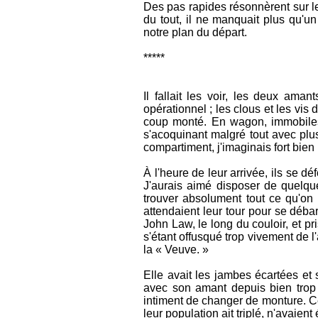
Des pas rapides résonnèrent sur le
du tout, il ne manquait plus qu'un
notre plan du départ.
*****
Il fallait les voir, les deux aman
opérationnel ; les clous et les vis
coup monté. En wagon, immobile
s'acoquinant malgré tout avec plu
compartiment, j'imaginais fort bien
À l'heure de leur arrivée, ils se 
J'aurais aimé disposer de quelqu
trouver absolument tout ce qu'on 
attendaient leur tour pour se débar
John Law, le long du couloir, et pr
s'étant offusqué trop vivement de l
la « Veuve. »
Elle avait les jambes écartées et 
avec son amant depuis bien trop 
intiment de changer de monture. C
leur population ait triplé, n'avaien