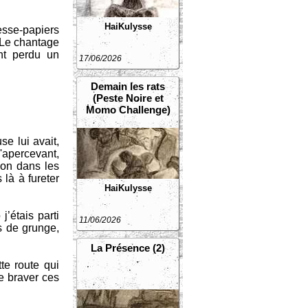
HaiKulysse
resse-papiers
. Le chantage
ant perdu un
17/06/2026
Demain les rats
(Peste Noire et
Momo Challenge)
e lui avait,
 m'apercevant,
sion dans les
 là à fureter
HaiKulysse
j’étais parti
11/06/2026
es de grunge,
La Présence (2)
te route qui
de braver ces