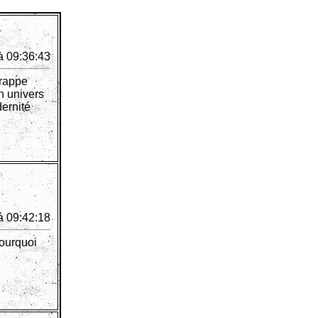
à 09:36:43
frappe
n univers
ernité
à 09:42:18
pourquoi