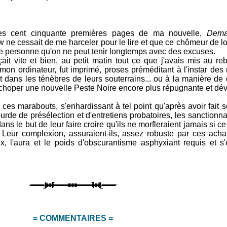
des cent cinquante premières pages de ma nouvelle,
Dema
 ne cessait de me harceler pour le lire et que ce chômeur de l
 de personne qu'on ne peut tenir longtemps avec des excuses.
it vite et bien, au petit matin tout ce que j'avais mis au reb
mon ordinateur, fut imprimé, proses préméditant à l'instar de
 dans les ténèbres de leurs souterrains... ou à la manière de
choper une nouvelle Peste Noire encore plus répugnante et déva
s marabouts, s'enhardissant à tel point qu'après avoir fait s
rde de présélection et d'entretiens probatoires, les sanctionn
ans le but de leur faire croire qu'ils ne morfleraient jamais si ce
. Leur complexion, assuraient-ils, assez robuste par ces ach
ux, l'aura et le poids d'obscurantisme asphyxiant requis et s'
= COMMENTAIRES =