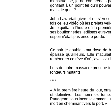
monstrueuse, je ne comprenais pa
gonflant à un point tel qu’il pouva
mais de quoi ?
John Law était givré et ne s'en s
fois ce jeu vidéo où les prélats vel
Je le quittai à l’heure où la premiè
ses bouffonneries jediistes et reve
espoir n'était pas encore perdu.
Ce soir je doublais ma dose de bro
épaisse qu'ailleurs. Elle macul
remémorer ce rêve d'où j'avais vu l
Lors de notre massacre presque tota
rongeurs mutants.
****
« À la première heure du jour, erra
et définitive. Les hommes tomba
Partageant tous inconsciemment un
mort en cheminant vers le port. »