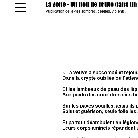
La Zone
- Un peu de brute dans un
Publication de textes sombres, débiles, violents.
coucou gamin
« La veuve a succombé et rejoins
Dans la crypte oubliée où l'atte
Et les lambeaux de peau des lé
Aux pieds des croix dressées brû
Sur les pavés souillés, assis ils 
Salut et guérison, seule folie les
Et partout déambulent en légion
Leurs corps amincis répandent 