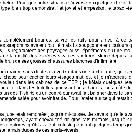
 béton. Pour que notre situation s’inverse en quelque chose de
 type bien trop démonstratif et jovial et empestant le tabac v
ts complétement bourrés, suivre les rails pour arriver à ce tr
 des strapontins avaient rouillé mais ils soupçonnaient toujours q
s, ils regardaient des paysages aussi éphémères qu'une mo
s de la moitié des espèces vivantes sur terre. Même depuis l'a
 le bruit de ses grosses chaussures blanches d'infirmière.
défonceraient sans doute à la vodka dans une ambulance, qui s'
e chose pour cacher leurs visages mutilés, et je m'aperçus q
voulait dans les cabines de ce TER ; je frôlais quelques resq
bouiller dans les toilettes, poussant nos chariots l'un à côté de
is un des T-shirts qu'un contrôleur avait fait baigner dans le sa
'amende salée pour avoir fraudé. Pour l'étaler sur ce qui restait
sa jupe était remontée jusqu'à mi-cuisse. Je savais qu'elle ava
longtemps, ayant chevauché de gros rats mutants jusqu'à ce 
es créatures, qu'ils avaient molesté pendant quelques temps ju
t été jamais dupes de ces morts-vivants.