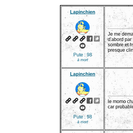
Lapinchien
Je me deman
d'abord par 
sombre et h
presque cl
Pute :
98
à mort
Lapinchien
le momo cha
car probable
Pute :
98
à mort