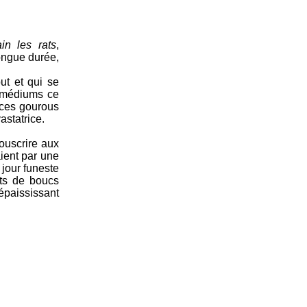
in les rats
,
ongue durée,
ut et qui se
s médiums ce
 ces gourous
statrice.
ouscrire aux
aient par une
 jour funeste
ats de boucs
épaississant