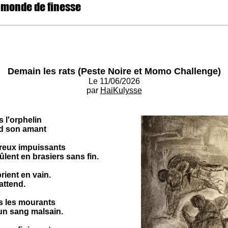
 monde de finesse
Demain les rats (Peste Noire et Momo Challenge)
Le 11/06/2026
par
HaiKulysse
 l'orphelin
nd son amant
preux impuissants
lent en brasiers sans fin.
prient en vain.
 attend.
s les mourants
un sang malsain.