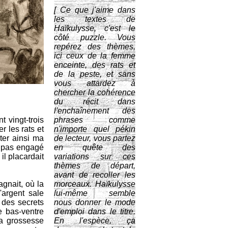
[ Ce que j'aime dans
les textes de
Haïkulysse, c'est le
côté puzzle. Vous
repérez des thèmes,
ici ceux de la femme
enceinte, des rats et
de la peste, et sans
vous attardez à
chercher la cohérence
du récit dans
l'enchaînement des
 vingt-trois
phrases comme
 les rats et
n'importe quel pékin
ter ainsi ma
de lecteur, vous partez
t pas engagé
en quête des
il placardait
variations sur ces
thèmes de départ,
avant de recoller les
agnait, où la
morceaux. Haïkulysse
'argent sale
lui-même semble
 des secrets
nous donner le mode
e bas-ventre
d'emploi dans le titre.
sa grossesse
En l'espèce, ça