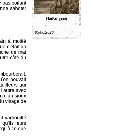
 pas poilant
ienne saboter
HaiKulysse
05/06/2026
ain à moitié
ue c'était un
uche de mai
utre côté du
embourberait.
u'on pouvait
uilleurs qui
 l'autre avec
ng d'un sioux
 du visage de
it vadrouillé
qu'ils leurs
squ'à ce que