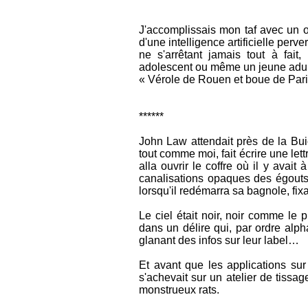
J'accomplissais mon taf avec un or
d'une intelligence artificielle per
ne s'arrêtant jamais tout à fait
adolescent ou même un jeune adul
« Vérole de Rouen et boue de Paris 
******
John Law attendait près de la Buic
tout comme moi, fait écrire une lettr
alla ouvrir le coffre où il y avait
canalisations opaques des égouts. 
lorsqu'il redémarra sa bagnole, fix
Le ciel était noir, noir comme le p
dans un délire qui, par ordre alph
glanant des infos sur leur label…
Et avant que les applications sur
s'achevait sur un atelier de tissa
monstrueux rats.