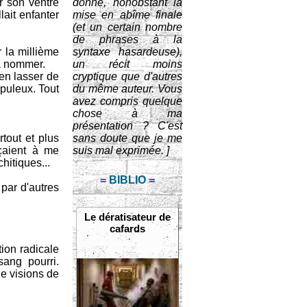
r son ventre
donne, nonobstant la
lait enfanter
mise en abîme finale
(et un certain nombre
de phrases à la
 la millième
syntaxe hasardeuse),
 à nommer.
un récit moins
'en lasser de
cryptique que d'autres
apuleux. Tout
du même auteur. Vous
avez compris quelque
chose à ma
présentation ? C'est
rtout et plus
sans doute que je me
çaient à me
suis mal exprimée. ]
hitiques...
= BIBLIO =
 par d'autres
Le dératisateur de
cafards
tion radicale
sang pourri.
e visions de