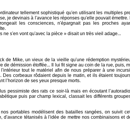
dinateur tellement sophistiqué qu'en utilisant les multiples p
verse, je devinais à l'avance les réponses qu'elle pouvait émettre
, rongeait les consciences, n'épargnait pas les proches ay
te.
ne s'en vont qu'avec la pièce » disait un très vieil adage...
k de Mike, un vieux de la vieille qu'une rédemption mystérieus
e de démission étoffée... Il lui fit signe au coin de la rue, puis,
 à l'intérieur tout le matériel afin de nous préparer à une incur
Des corbeaux rôdaient depuis le matin, et ils étaient toujours
ant l’horizon de ses yeux presque morts.
lus pessimiste des rats ce soir-là mais en écoutant l’autoradio 
abétique puis par champ lexical, classait les différents group
 nos portables modélisent des batailles rangées, on suivit cet
ge, d'avance tétanisés à l'idée de mettre nos combinaisons et 