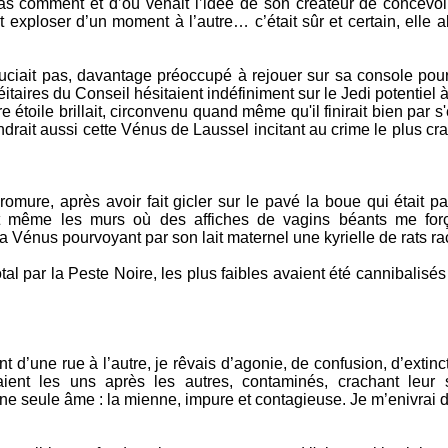
s comment et d’où venait l’idée de son créateur de concevoi
it exploser d’un moment à l’autre… c’était sûr et certain, elle al
ouciait pas, davantage préoccupé à rejouer sur sa console pour
léitaires du Conseil hésitaient indéfiniment sur le Jedi potentiel
re étoile brillait, circonvenu quand même qu'il finirait bien par s
ndrait aussi cette Vénus de Laussel incitant au crime le plus cr
mure, après avoir fait gicler sur le pavé la boue qui était pa
ait même les murs où des affiches de vagins béants me for
a Vénus pourvoyant par son lait maternel une kyrielle de rats rac
l par la Peste Noire, les plus faibles avaient été cannibalisés
nt d’une rue à l’autre, je rêvais d’agonie, de confusion, d’extinc
ient les uns après les autres, contaminés, crachant leur 
e seule âme : la mienne, impure et contagieuse. Je m’enivrai d