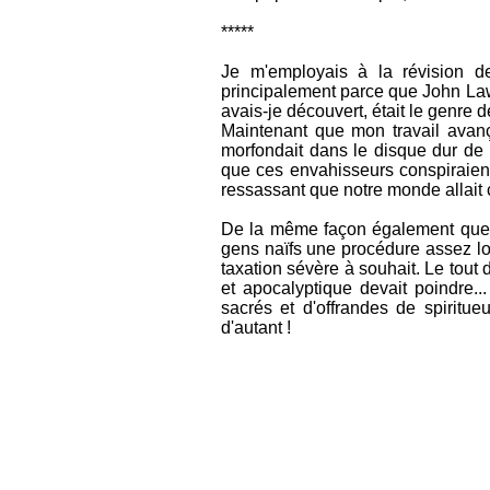
*****
Je m'employais à la révision 
principalement parce que John Law
avais-je découvert, était le genre
Maintenant que mon travail avança
morfondait dans le disque dur de 
que ces envahisseurs conspiraient
ressassant que notre monde allait 
De la même façon également que ce
gens naïfs une procédure assez lou
taxation sévère à souhait. Le tout d
et apocalyptique devait poindre..
sacrés et d'offrandes de spiritue
d'autant !