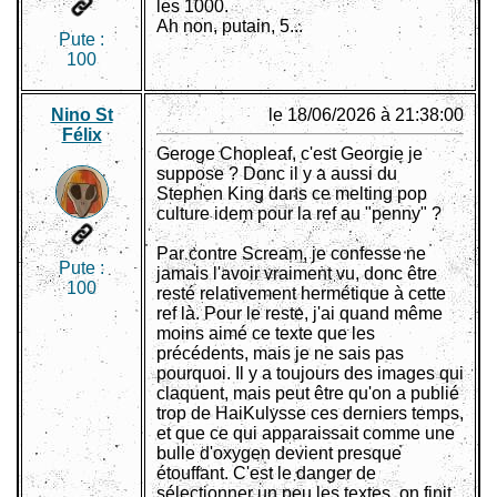
les 1000.
Ah non, putain, 5...
Pute :
100
Nino St
le 18/06/2026 à 21:38:00
Félix
Geroge Chopleaf, c'est Georgie je
suppose ? Donc il y a aussi du
Stephen King dans ce melting pop
culture idem pour la ref au "penny" ?
Par contre Scream, je confesse ne
Pute :
jamais l'avoir vraiment vu, donc être
100
resté relativement hermétique à cette
ref là. Pour le reste, j'ai quand même
moins aimé ce texte que les
précédents, mais je ne sais pas
pourquoi. Il y a toujours des images qui
claquent, mais peut être qu'on a publié
trop de HaiKulysse ces derniers temps,
et que ce qui apparaissait comme une
bulle d'oxygen devient presque
étouffant. C'est le danger de
sélectionner un peu les textes, on finit