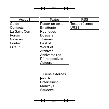
Accueil
Textes
RSS
Guide
Poster un texte
Textes récents
Contacts
En attente
URSS
La Saint-Con
Rubriques
Forum
Dossiers
Galeries
Thèmes
Foutoir
Best of
Erreur 503
Worst of
Archives
Anniversaires
Rétrospectives
Auteurs
Liens externes
[nihil.fr]
Entertaining
Monkeys
Squeeze