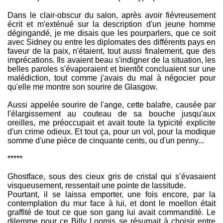
Dans le clair-obscur du salon, après avoir fiévreusement
écrit et m'exténué sur la description d'un jeune homme
dégingandé, je me disais que les pourparlers, que ce soit
avec Sidney ou entre les diplomates des différents pays en
faveur de la paix, n'étaient, tout aussi finalement, que des
imprécations. Ils avaient beau s'indigner de la situation, les
belles paroles s'évaporaient et bientôt concluaient sur une
malédiction, tout comme j'avais du mal à négocier pour
qu'elle me montre son sourire de Glasgow.
Aussi appelée sourire de l'ange, cette balafre, causée par
l'élargissement au couteau de sa bouche jusqu'aux
oreilles, me préoccupait et avait toute la typicité explicite
d'un crime odieux. Et tout ça, pour un vol, pour la modique
somme d'une pièce de cinquante cents, ou d'un penny...
*****
Ghostface, sous des cieux gris de cristal qui s’évasaient
visqueusement, ressentait une pointe de lassitude.
Pourtant, il se laissa emporter, une fois encore, par la
contemplation du mur face à lui, et dont le moellon était
graffité de tout ce que son gang lui avait commandité. Le
dilemme pour ce Billy Loomis se résumait à choisir entre