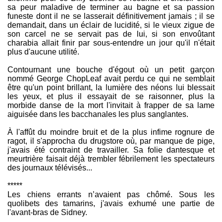
sa peur maladive de terminer au bagne et sa passion
funeste dont il ne se lasserait définitivement jamais ; il se
demandait, dans un éclair de lucidité, si le vieux zigue de
son carcel ne se servait pas de lui, si son envoûtant
charabia allait finir par sous-entendre un jour qu'il n'était
plus d'aucune utilité.
Contournant une bouche d'égout où un petit garçon
nommé George ChopLeaf avait perdu ce qui ne semblait
être qu'un point brillant, la lumière des néons lui blessait
les yeux, et plus il essayait de se raisonner, plus la
morbide danse de la mort l'invitait à frapper de sa lame
aiguisée dans les bacchanales les plus sanglantes.
À l'affût du moindre bruit et de la plus infime rognure de
ragot, il s'approcha du drugstore où, par manque de pige,
j'avais été contraint de travailler. Sa folie dantesque et
meurtrière faisait déjà trembler fébrilement les spectateurs
des journaux télévisés...
*****
Les chiens errants n’avaient pas chômé. Sous les
quolibets des tamarins, j'avais exhumé une partie de
l'avant-bras de Sidney.