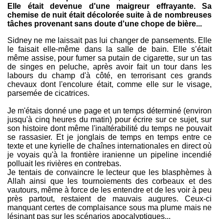
Elle était devenue d'une maigreur effrayante. Sa
chemise de nuit était décolorée suite à de nombreuses
tâches provenant sans doute d'une chope de bière...
Sidney ne me laissait pas lui changer de pansements. Elle
le faisait elle-même dans la salle de bain. Elle s’était
même assise, pour fumer sa putain de cigarette, sur un tas
de singes en peluche, après avoir fait un tour dans les
labours du champ d'à côté, en terrorisant ces grands
chevaux dont l'encolure était, comme elle sur le visage,
parsemée de cicatrices.
Je m'étais donné une page et un temps déterminé (environ
jusqu'à cinq heures du matin) pour écrire sur ce sujet, sur
son histoire dont même l'inaltérabilité du temps ne pouvait
se rassasier. Et je jonglais de temps en temps entre ce
texte et une kyrielle de chaînes internationales en direct où
je voyais qu'à la frontière iranienne un pipeline incendié
polluait les rivières en contrebas.
Je tentais de convaincre le lecteur que les blasphèmes à
Allah ainsi que les tournoiements des corbeaux et des
vautours, même à force de les entendre et de les voir à peu
près partout, restaient de mauvais augures. Ceux-ci
manquant certes de complaisance sous ma plume mais ne
lésinant pas sur les scénarios apocalyptiques...