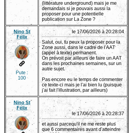
(littérature underground) mais je me
demandais si je pouvais aussi la
proposer pour une potentielle
publication sur La Zone ?
Nino St
le 17/06/2026 à 20:28:04
Félix
Salut, oui, tu peux la proposer pour la
Zone aussi, dans le cadre de l'AAT
(appel à texte) permanent.
On prévoit par ailleurs de faire un AAT
dans les prochaines semaines, sur un
autre sujet.
Pute :
100
Pas encore eu le temps de commenter
ce texte-ci mais je l'ai bien lu (puisque
j'ai fait l'illustration, par ailleurs)
Nino St
Félix
le 17/06/2026 à 20:28:37
et aussi parcequ'il ne me reste plus
que 6 commentaires avant d'atteindre