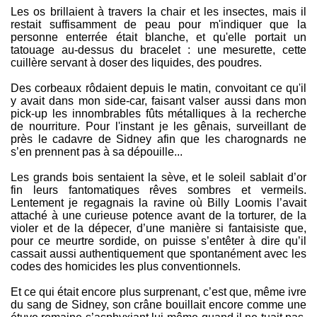
Les os brillaient à travers la chair et les insectes, mais il
restait suffisamment de peau pour m'indiquer que la
personne enterrée était blanche, et qu'elle portait un
tatouage au-dessus du bracelet : une mesurette, cette
cuillère servant à doser des liquides, des poudres.
Des corbeaux rôdaient depuis le matin, convoitant ce qu'il
y avait dans mon side-car, faisant valser aussi dans mon
pick-up les innombrables fûts métalliques à la recherche
de nourriture. Pour l'instant je les gênais, surveillant de
près le cadavre de Sidney afin que les charognards ne
s’en prennent pas à sa dépouille...
Les grands bois sentaient la sève, et le soleil sablait d’or
fin leurs fantomatiques rêves sombres et vermeils.
Lentement je regagnais la ravine où Billy Loomis l’avait
attaché à une curieuse potence avant de la torturer, de la
violer et de la dépecer, d’une manière si fantaisiste que,
pour ce meurtre sordide, on puisse s’entêter à dire qu’il
cassait aussi authentiquement que spontanément avec les
codes des homicides les plus conventionnels.
Et ce qui était encore plus surprenant, c’est que, même ivre
du sang de Sidney, son crâne bouillait encore comme une