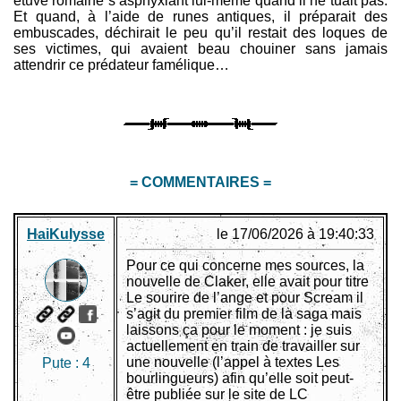
étuve romaine s’asphyxiant lui-même quand il ne tuait pas.
Et quand, à l’aide de runes antiques, il préparait des
embuscades, déchirait le peu qu’il restait des loques de
ses victimes, qui avaient beau chouiner sans jamais
attendrir ce prédateur famélique…
= COMMENTAIRES =
HaiKulysse
le 17/06/2026 à 19:40:33
Pour ce qui concerne mes sources, la
nouvelle de Claker, elle avait pour titre
Le sourire de l’ange et pour Scream il
s’agit du premier film de la saga mais
laissons ça pour le moment : je suis
actuellement en train de travailler sur
une nouvelle (l’appel à textes Les
Pute :
4
bourlingueurs) afin qu’elle soit peut-
être publiée sur le site de LC