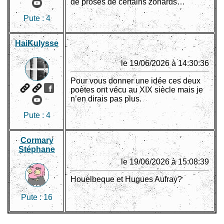
de proses de certains zonards…
Pute :
4
HaiKulysse
le 19/06/2026 à 14:30:36
Pour vous donner une idée ces deux
poètes ont vécu au XIX siècle mais je
n’en dirais pas plus.
Pute :
4
Cormary
Stéphane
le 19/06/2026 à 15:08:39
Houelbeque et Hugues Aufray?
Pute :
16