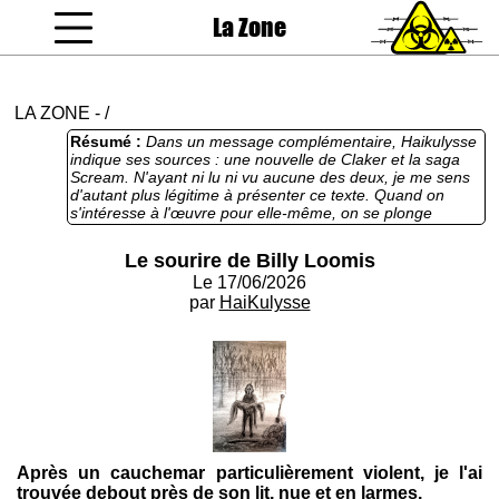
La Zone
coucou gamin
LA ZONE
-
/
Résumé :
Dans un message complémentaire, Haikulysse
indique ses sources : une nouvelle de Claker et la saga
Scream. N'ayant ni lu ni vu aucune des deux, je me sens
d'autant plus légitime à présenter ce texte. Quand on
s'intéresse à l'œuvre pour elle-même, on se plonge
dedans, ignorant le jeu des références tout juste bon pour
les critiques de Télérama ou des Inrockuptibles.
Le sourire de Billy Loomis
Haikulysse est un formaliste : s'il mentionne une partie de
Le 17/06/2026
ses références, c'est pour mieux nous perdre dans le
labyrinthe de son style. Le serial killer, ce n'est pas Billy
par
HaiKulysse
Loomis, mais lui. Ce sont nos confortables habitudes de
lecture qu'il viole et dépèce, notre sourire
d'autosatisfaction de lecteur cultivé qu'il élargit jusqu'aux
oreilles. Personnellement, je suis assez masochiste pour
aimer ça.
Après un cauchemar particulièrement violent, je l'ai
trouvée debout près de son lit, nue et en larmes.