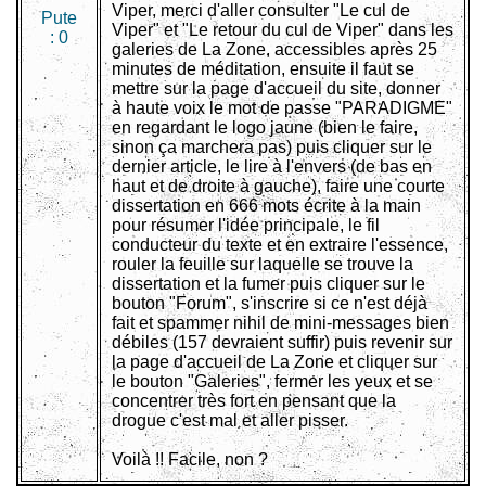
Viper, merci d'aller consulter "Le cul de
Pute
Viper" et "Le retour du cul de Viper" dans les
:
0
galeries de La Zone, accessibles après 25
minutes de méditation, ensuite il faut se
mettre sur la page d'accueil du site, donner
à haute voix le mot de passe "PARADIGME"
en regardant le logo jaune (bien le faire,
sinon ça marchera pas) puis cliquer sur le
dernier article, le lire à l'envers (de bas en
haut et de droite à gauche), faire une courte
dissertation en 666 mots écrite à la main
pour résumer l'idée principale, le fil
conducteur du texte et en extraire l'essence,
rouler la feuille sur laquelle se trouve la
dissertation et la fumer puis cliquer sur le
bouton "Forum", s'inscrire si ce n'est déjà
fait et spammer nihil de mini-messages bien
débiles (157 devraient suffir) puis revenir sur
la page d'accueil de La Zone et cliquer sur
le bouton "Galeries", fermer les yeux et se
concentrer très fort en pensant que la
drogue c'est mal et aller pisser.
Voilà !! Facile, non ?