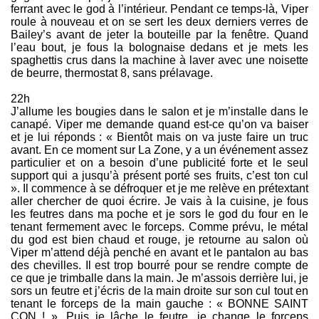
ferrant avec le god à l’intérieur. Pendant ce temps-là, Viper
roule à nouveau et on se sert les deux derniers verres de
Bailey’s avant de jeter la bouteille par la fenêtre. Quand
l’eau bout, je fous la bolognaise dedans et je mets les
spaghettis crus dans la machine à laver avec une noisette
de beurre, thermostat 8, sans prélavage.
22h
J’allume les bougies dans le salon et je m’installe dans le
canapé. Viper me demande quand est-ce qu’on va baiser
et je lui réponds : « Bientôt mais on va juste faire un truc
avant. En ce moment sur La Zone, y a un événement assez
particulier et on a besoin d’une publicité forte et le seul
support qui a jusqu’à présent porté ses fruits, c’est ton cul
». Il commence à se défroquer et je me relève en prétextant
aller chercher de quoi écrire. Je vais à la cuisine, je fous
les feutres dans ma poche et je sors le god du four en le
tenant fermement avec le forceps. Comme prévu, le métal
du god est bien chaud et rouge, je retourne au salon où
Viper m’attend déjà penché en avant et le pantalon au bas
des chevilles. Il est trop bourré pour se rendre compte de
ce que je trimballe dans la main. Je m’assois derrière lui, je
sors un feutre et j’écris de la main droite sur son cul tout en
tenant le forceps de la main gauche : « BONNE SAINT
CON ! ». Puis je lâche le feutre, je change le forceps