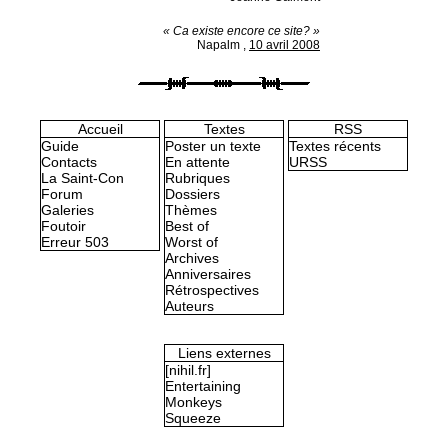
« Ca existe encore ce site? »
Napalm
,
10 avril 2008
Accueil
Textes
RSS
Guide
Poster un texte
Textes récents
Contacts
En attente
URSS
La Saint-Con
Rubriques
Forum
Dossiers
Galeries
Thèmes
Foutoir
Best of
Erreur 503
Worst of
Archives
Anniversaires
Rétrospectives
Auteurs
Liens externes
[nihil.fr]
Entertaining
Monkeys
Squeeze