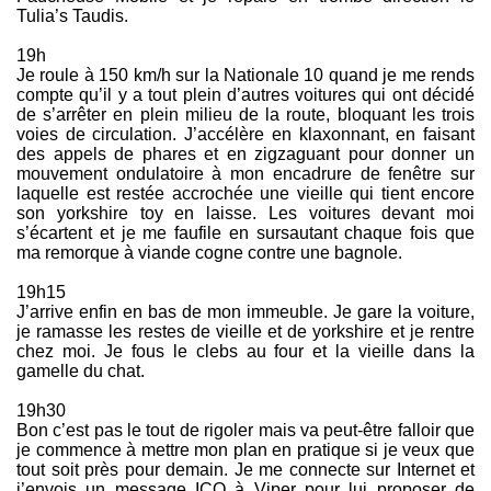
Tulia’s Taudis.
19h
Je roule à 150 km/h sur la Nationale 10 quand je me rends
compte qu’il y a tout plein d’autres voitures qui ont décidé
de s’arrêter en plein milieu de la route, bloquant les trois
voies de circulation. J’accélère en klaxonnant, en faisant
des appels de phares et en zigzaguant pour donner un
mouvement ondulatoire à mon encadrure de fenêtre sur
laquelle est restée accrochée une vieille qui tient encore
son yorkshire toy en laisse. Les voitures devant moi
s’écartent et je me faufile en sursautant chaque fois que
ma remorque à viande cogne contre une bagnole.
19h15
J’arrive enfin en bas de mon immeuble. Je gare la voiture,
je ramasse les restes de vieille et de yorkshire et je rentre
chez moi. Je fous le clebs au four et la vieille dans la
gamelle du chat.
19h30
Bon c’est pas le tout de rigoler mais va peut-être falloir que
je commence à mettre mon plan en pratique si je veux que
tout soit près pour demain. Je me connecte sur Internet et
j’envois un message ICQ à Viper pour lui proposer de