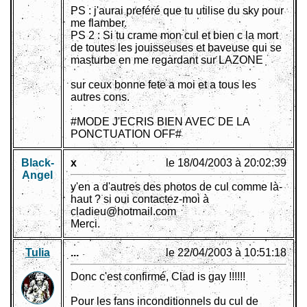
PS : j'aurai preféré que tu utilise du sky pour
me flamber.
PS 2 : Si tu crame mon cul et bien c la mort
de toutes les jouisseuses et baveuse qui se
masturbe en me regardant sur LAZONE
sur ceux bonne fete a moi et a tous les
autres cons.
#MODE J'ECRIS BIEN AVEC DE LA
PONCTUATION OFF#
Black-
x
le 18/04/2003 à 20:02:39
Angel
y'en a d'autres des photos de cul comme là-
haut ? si oui contactez-moi à
cladieu@hotmail.com
Merci.
Tulia
...
le 22/04/2003 à 10:51:18
Donc c'est confirmé, Clad is gay !!!!!!
Pour les fans inconditionnels du cul de