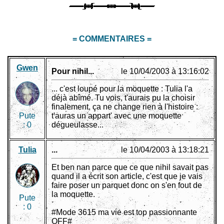
= COMMENTAIRES =
Gwen
Pour nihil...
le 10/04/2003 à 13:16:02
... c'est loupé pour la moquette : Tulia l'a
déjà abîmé. Tu vois, t'aurais pu la choisir
finalement, ça ne change rien à l'histoire :
Pute
t'auras un appart' avec une moquette
:
0
dégueulasse...
Tulia
...
le 10/04/2003 à 13:18:21
Et ben nan parce que ce que nihil savait pas
quand il a écrit son article, c'est que je vais
faire poser un parquet donc on s'en fout de
la moquette.
Pute
:
0
#Mode 3615 ma vie est top passionnante
OFF#