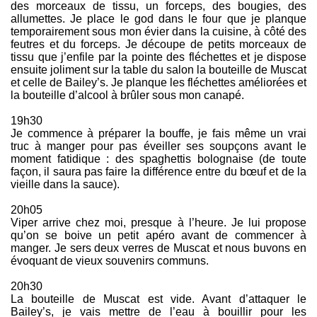
des morceaux de tissu, un forceps, des bougies, des
allumettes. Je place le god dans le four que je planque
temporairement sous mon évier dans la cuisine, à côté des
feutres et du forceps. Je découpe de petits morceaux de
tissu que j’enfile par la pointe des fléchettes et je dispose
ensuite joliment sur la table du salon la bouteille de Muscat
et celle de Bailey’s. Je planque les fléchettes améliorées et
la bouteille d’alcool à brûler sous mon canapé.
19h30
Je commence à préparer la bouffe, je fais même un vrai
truc à manger pour pas éveiller ses soupçons avant le
moment fatidique : des spaghettis bolognaise (de toute
façon, il saura pas faire la différence entre du bœuf et de la
vieille dans la sauce).
20h05
Viper arrive chez moi, presque à l’heure. Je lui propose
qu’on se boive un petit apéro avant de commencer à
manger. Je sers deux verres de Muscat et nous buvons en
évoquant de vieux souvenirs communs.
20h30
La bouteille de Muscat est vide. Avant d’attaquer le
Bailey’s, je vais mettre de l’eau à bouillir pour les