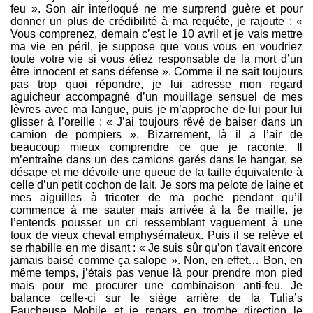
feu ». Son air interloqué ne me surprend guère et pour
donner un plus de crédibilité à ma requête, je rajoute : «
Vous comprenez, demain c’est le 10 avril et je vais mettre
ma vie en péril, je suppose que vous vous en voudriez
toute votre vie si vous étiez responsable de la mort d’un
être innocent et sans défense ». Comme il ne sait toujours
pas trop quoi répondre, je lui adresse mon regard
aguicheur accompagné d’un mouillage sensuel de mes
lèvres avec ma langue, puis je m’approche de lui pour lui
glisser à l’oreille : « J’ai toujours rêvé de baiser dans un
camion de pompiers ». Bizarrement, là il a l’air de
beaucoup mieux comprendre ce que je raconte. Il
m’entraîne dans un des camions garés dans le hangar, se
désape et me dévoile une queue de la taille équivalente à
celle d’un petit cochon de lait. Je sors ma pelote de laine et
mes aiguilles à tricoter de ma poche pendant qu’il
commence à me sauter mais arrivée à la 6e maille, je
l’entends pousser un cri ressemblant vaguement à une
toux de vieux cheval emphysémateux. Puis il se relève et
se rhabille en me disant : « Je suis sûr qu’on t’avait encore
jamais baisé comme ça salope ». Non, en effet… Bon, en
même temps, j’étais pas venue là pour prendre mon pied
mais pour me procurer une combinaison anti-feu. Je
balance celle-ci sur le siège arrière de la Tulia’s
Faucheuse Mobile et je repars en trombe direction le