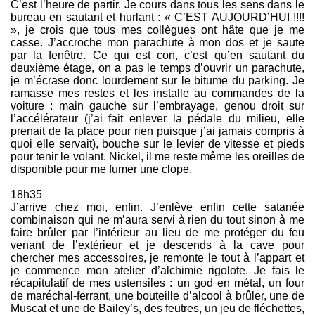
C’est l’heure de partir. Je cours dans tous les sens dans le
bureau en sautant et hurlant : « C’EST AUJOURD’HUI !!!!
», je crois que tous mes collègues ont hâte que je me
casse. J’accroche mon parachute à mon dos et je saute
par la fenêtre. Ce qui est con, c’est qu’en sautant du
deuxième étage, on a pas le temps d’ouvrir un parachute,
je m’écrase donc lourdement sur le bitume du parking. Je
ramasse mes restes et les installe au commandes de la
voiture : main gauche sur l’embrayage, genou droit sur
l’accélérateur (j’ai fait enlever la pédale du milieu, elle
prenait de la place pour rien puisque j’ai jamais compris à
quoi elle servait), bouche sur le levier de vitesse et pieds
pour tenir le volant. Nickel, il me reste même les oreilles de
disponible pour me fumer une clope.
18h35
J’arrive chez moi, enfin. J’enlève enfin cette satanée
combinaison qui ne m’aura servi à rien du tout sinon à me
faire brûler par l’intérieur au lieu de me protéger du feu
venant de l’extérieur et je descends à la cave pour
chercher mes accessoires, je remonte le tout à l’appart et
je commence mon atelier d’alchimie rigolote. Je fais le
récapitulatif de mes ustensiles : un god en métal, un four
de maréchal-ferrant, une bouteille d’alcool à brûler, une de
Muscat et une de Bailey’s, des feutres, un jeu de fléchettes,