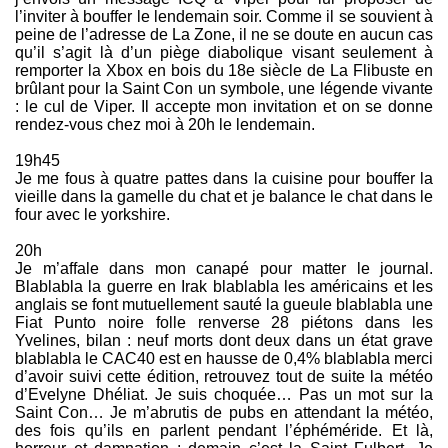
l’inviter à bouffer le lendemain soir. Comme il se souvient à
peine de l’adresse de La Zone, il ne se doute en aucun cas
qu’il s’agit là d’un piège diabolique visant seulement à
remporter la Xbox en bois du 18e siècle de La Flibuste en
brûlant pour la Saint Con un symbole, une légende vivante
: le cul de Viper. Il accepte mon invitation et on se donne
rendez-vous chez moi à 20h le lendemain.
19h45
Je me fous à quatre pattes dans la cuisine pour bouffer la
vieille dans la gamelle du chat et je balance le chat dans le
four avec le yorkshire.
20h
Je m’affale dans mon canapé pour matter le journal.
Blablabla la guerre en Irak blablabla les américains et les
anglais se font mutuellement sauté la gueule blablabla une
Fiat Punto noire folle renverse 28 piétons dans les
Yvelines, bilan : neuf morts dont deux dans un état grave
blablabla le CAC40 est en hausse de 0,4% blablabla merci
d’avoir suivi cette édition, retrouvez tout de suite la météo
d’Evelyne Dhéliat. Je suis choquée… Pas un mot sur la
Saint Con… Je m’abrutis de pubs en attendant la météo,
des fois qu’ils en parlent pendant l’éphéméride. Et là,