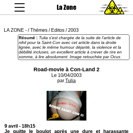
La Zone
coucou gamin
LA ZONE
-
/
Thèmes
/
Editos
/
2003
Résumé :
Tulia s'est chargée de la suite de l'article de
nihil pour la Saint-Con avec cet article dans la droite
lignée, avec le même humour déjanté, la violence et la
débilité incluses, un excellent article à crever de rire en
somme, à lire absolument. Image retouchée par Ocus.
Article vainqueur de la Saint-Con 2003.
Road-movie à Con-Land 2
Le 10/04/2003
par
Tulia
9 avril - 18h15
Je quitte le boulot après une dure et harassante