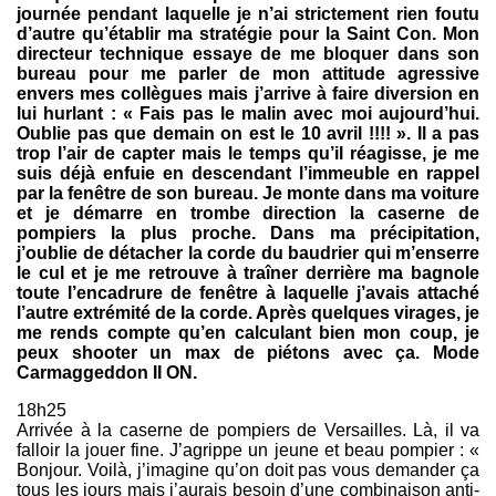
journée pendant laquelle je n’ai strictement rien foutu
d’autre qu’établir ma stratégie pour la Saint Con. Mon
directeur technique essaye de me bloquer dans son
bureau pour me parler de mon attitude agressive
envers mes collègues mais j’arrive à faire diversion en
lui hurlant : « Fais pas le malin avec moi aujourd’hui.
Oublie pas que demain on est le 10 avril !!!! ». Il a pas
trop l’air de capter mais le temps qu’il réagisse, je me
suis déjà enfuie en descendant l’immeuble en rappel
par la fenêtre de son bureau. Je monte dans ma voiture
et je démarre en trombe direction la caserne de
pompiers la plus proche. Dans ma précipitation,
j’oublie de détacher la corde du baudrier qui m’enserre
le cul et je me retrouve à traîner derrière ma bagnole
toute l’encadrure de fenêtre à laquelle j’avais attaché
l’autre extrémité de la corde. Après quelques virages, je
me rends compte qu’en calculant bien mon coup, je
peux shooter un max de piétons avec ça. Mode
Carmaggeddon II ON.
18h25
Arrivée à la caserne de pompiers de Versailles. Là, il va
falloir la jouer fine. J’agrippe un jeune et beau pompier : «
Bonjour. Voilà, j’imagine qu’on doit pas vous demander ça
tous les jours mais j’aurais besoin d’une combinaison anti-