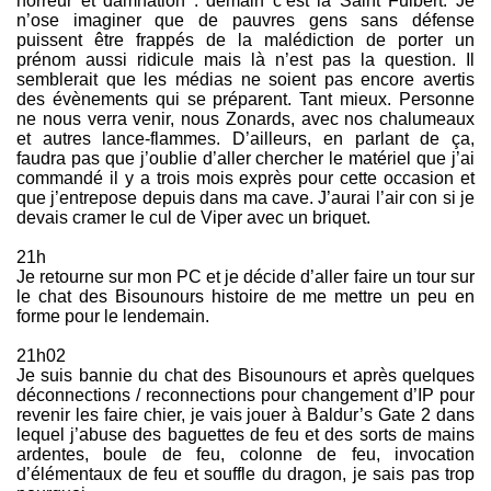
horreur et damnation : demain c’est la Saint Fulbert. Je
n’ose imaginer que de pauvres gens sans défense
puissent être frappés de la malédiction de porter un
prénom aussi ridicule mais là n’est pas la question. Il
semblerait que les médias ne soient pas encore avertis
des évènements qui se préparent. Tant mieux. Personne
ne nous verra venir, nous Zonards, avec nos chalumeaux
et autres lance-flammes. D’ailleurs, en parlant de ça,
faudra pas que j’oublie d’aller chercher le matériel que j’ai
commandé il y a trois mois exprès pour cette occasion et
que j’entrepose depuis dans ma cave. J’aurai l’air con si je
devais cramer le cul de Viper avec un briquet.
21h
Je retourne sur mon PC et je décide d’aller faire un tour sur
le chat des Bisounours histoire de me mettre un peu en
forme pour le lendemain.
21h02
Je suis bannie du chat des Bisounours et après quelques
déconnections / reconnections pour changement d’IP pour
revenir les faire chier, je vais jouer à Baldur’s Gate 2 dans
lequel j’abuse des baguettes de feu et des sorts de mains
ardentes, boule de feu, colonne de feu, invocation
d’élémentaux de feu et souffle du dragon, je sais pas trop