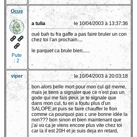
Ocus
a tulia
le 10/04/2003 à 13:37:36
oué bah tu fra gaffe a pas faire bruler un con
chez toi l'an prochain....
le parquet ca brule bien......
Pute
:
2
viper
le 10/04/2003 à 20:03:18
bon alors belle mort pour mon cul qd meme,
mais je tiens a signaler que ce n'est pas un
gode qui me fais peur, je te signale que
dans mon cul, tu en a foutu plus d'un
SALOPE,et puis se faire chauffer le fion
comme ca pourquoi pas c une bonne idée la
non??? bon sinon et bien maintenant que
j'ai vu ca je viens encore plus vite chez toi
car la il est 20H et je suis deja en retard,