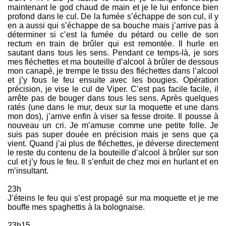
maintenant le god chaud de main et je le lui enfonce bien
profond dans le cul. De la fumée s’échappe de son cul, il y
en a aussi qui s’échappe de sa bouche mais j’arrive pas à
déterminer si c’est la fumée du pétard ou celle de son
rectum en train de brûler qui est remontée. Il hurle en
sautant dans tous les sens. Pendant ce temps-là, je sors
mes fléchettes et ma bouteille d’alcool à brûler de dessous
mon canapé, je trempe le tissu des fléchettes dans l’alcool
et j’y fous le feu ensuite avec les bougies. Opération
précision, je vise le cul de Viper. C’est pas facile facile, il
arrête pas de bouger dans tous les sens. Après quelques
ratés (une dans le mur, deux sur la moquette et une dans
mon dos), j’arrive enfin à viser sa fesse droite. Il pousse à
nouveau un cri. Je m’amuse comme une petite folle. Je
suis pas super douée en précision mais je sens que ça
vient. Quand j’ai plus de fléchettes, je déverse directement
le reste du contenu de la bouteille d’alcool à brûler sur son
cul et j’y fous le feu. Il s’enfuit de chez moi en hurlant et en
m’insultant.
23h
J’éteins le feu qui s’est propagé sur ma moquette et je me
bouffe mes spaghettis à la bolognaise.
23h15