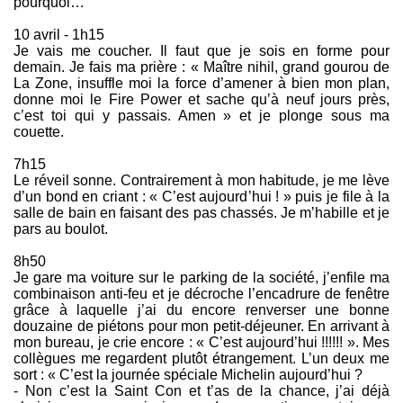
pourquoi…
10 avril - 1h15
Je vais me coucher. Il faut que je sois en forme pour
demain. Je fais ma prière : « Maître nihil, grand gourou de
La Zone, insuffle moi la force d’amener à bien mon plan,
donne moi le Fire Power et sache qu’à neuf jours près,
c’est toi qui y passais. Amen » et je plonge sous ma
couette.
7h15
Le réveil sonne. Contrairement à mon habitude, je me lève
d’un bond en criant : « C’est aujourd’hui ! » puis je file à la
salle de bain en faisant des pas chassés. Je m’habille et je
pars au boulot.
8h50
Je gare ma voiture sur le parking de la société, j’enfile ma
combinaison anti-feu et je décroche l’encadrure de fenêtre
grâce à laquelle j’ai du encore renverser une bonne
douzaine de piétons pour mon petit-déjeuner. En arrivant à
mon bureau, je crie encore : « C’est aujourd’hui !!!!!! ». Mes
collègues me regardent plutôt étrangement. L’un deux me
sort : « C’est la journée spéciale Michelin aujourd’hui ?
- Non c’est la Saint Con et t’as de la chance, j’ai déjà