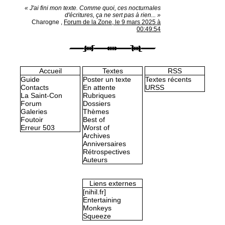
« J'ai fini mon texte. Comme quoi, ces nocturnales
d'écritures, ça ne sert pas à rien... »
Charogne
,
Forum de la Zone, le 9 mars 2025 à
00:49:54
Accueil
Textes
RSS
Guide
Poster un texte
Textes récents
Contacts
En attente
URSS
La Saint-Con
Rubriques
Forum
Dossiers
Galeries
Thèmes
Foutoir
Best of
Erreur 503
Worst of
Archives
Anniversaires
Rétrospectives
Auteurs
Liens externes
[nihil.fr]
Entertaining
Monkeys
Squeeze