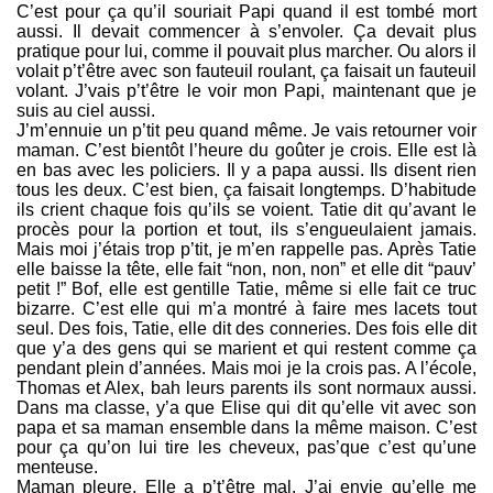
C’est pour ça qu’il souriait Papi quand il est tombé mort
aussi. Il devait commencer à s’envoler. Ça devait plus
pratique pour lui, comme il pouvait plus marcher. Ou alors il
volait p’t’être avec son fauteuil roulant, ça faisait un fauteuil
volant. J’vais p’t’être le voir mon Papi, maintenant que je
suis au ciel aussi.
J’m’ennuie un p’tit peu quand même. Je vais retourner voir
maman. C’est bientôt l’heure du goûter je crois. Elle est là
en bas avec les policiers. Il y a papa aussi. Ils disent rien
tous les deux. C’est bien, ça faisait longtemps. D’habitude
ils crient chaque fois qu’ils se voient. Tatie dit qu’avant le
procès pour la portion et tout, ils s’engueulaient jamais.
Mais moi j’étais trop p’tit, je m’en rappelle pas. Après Tatie
elle baisse la tête, elle fait “non, non, non” et elle dit “pauv’
petit !” Bof, elle est gentille Tatie, même si elle fait ce truc
bizarre. C’est elle qui m’a montré à faire mes lacets tout
seul. Des fois, Tatie, elle dit des conneries. Des fois elle dit
que y’a des gens qui se marient et qui restent comme ça
pendant plein d’années. Mais moi je la crois pas. A l’école,
Thomas et Alex, bah leurs parents ils sont normaux aussi.
Dans ma classe, y’a que Elise qui dit qu’elle vit avec son
papa et sa maman ensemble dans la même maison. C’est
pour ça qu’on lui tire les cheveux, pas’que c’est qu’une
menteuse.
Maman pleure. Elle a p’t’être mal. J’ai envie qu’elle me