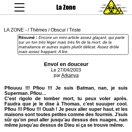
La Zone
coucou gamin
LA ZONE
-
/
Thèmes
/
Obscur
/
Triste
Résumé :
Encore un mini-article assez glaçant, qui parle
sur un ton très léger mais très fin de la mort, de la
matraitance et autres sujets plutôt délicat. Assez drôle
mais assez frappant. A lire.
Envol en douceur
Le 27/04/2003
par
Arkanya
Pfiouuu !!! Pfiou !!! Je suis Batman, nan, je suis
Superman. Pfiou…
C’est rigolo de tomber mort, tu peux voler après.
Faudra que je le dise à Thomas, c’est suuuper cool.
Pfiou !!! Pfiou !!! Ouah ! Je peux aller super haut, et les
maisons sont toutes petites comme des fourmis. J’suis
sûr qu’on peut aller jusqu’au dessus des nuages, nan
même jusqu’au dessus de Dieu si ça se trouve même.