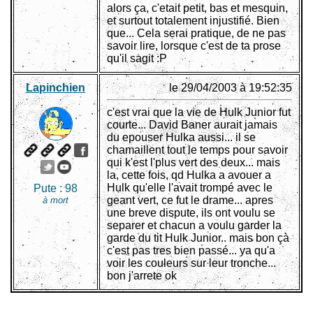
alors ça, c'etait petit, bas et mesquin,
et surtout totalement injustifié. Bien
que... Cela serai pratique, de ne pas
savoir lire, lorsque c'est de ta prose
qu'il sagit :P
Lapinchien
le 29/04/2003 à 19:52:35
c'est vrai que la vie de Hulk Junior fut
courte... David Baner aurait jamais
du epouser Hulka aussi... il se
chamaillent tout le temps pour savoir
qui k'est l'plus vert des deux... mais
la, cette fois, qd Hulka a avouer a
Hulk qu'elle l'avait trompé avec le
Pute :
98
geant vert, ce fut le drame... apres
à mort
une breve dispute, ils ont voulu se
separer et chacun a voulu garder la
garde du tit Hulk Junior.. mais bon çà
c'est pas tres bien passé... ya qu'a
voir les couleurs sur leur tronche...
bon j'arrete ok