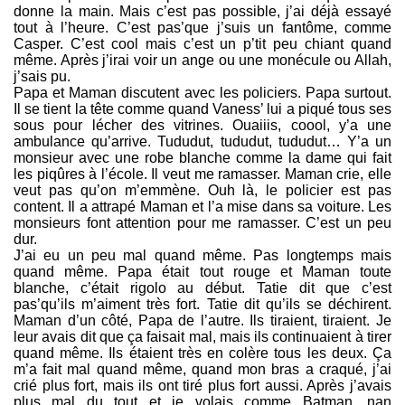
donne la main. Mais c’est pas possible, j’ai déjà essayé
tout à l’heure. C’est pas’que j’suis un fantôme, comme
Casper. C’est cool mais c’est un p’tit peu chiant quand
même. Après j’irai voir un ange ou une monécule ou Allah,
j’sais pu.
Papa et Maman discutent avec les policiers. Papa surtout.
Il se tient la tête comme quand Vaness’ lui a piqué tous ses
sous pour lécher des vitrines. Ouaiiis, coool, y’a une
ambulance qu’arrive. Tududut, tududut, tududut… Y’a un
monsieur avec une robe blanche comme la dame qui fait
les piqûres à l’école. Il veut me ramasser. Maman crie, elle
veut pas qu’on m’emmène. Ouh là, le policier est pas
content. Il a attrapé Maman et l’a mise dans sa voiture. Les
monsieurs font attention pour me ramasser. C’est un peu
dur.
J’ai eu un peu mal quand même. Pas longtemps mais
quand même. Papa était tout rouge et Maman toute
blanche, c’était rigolo au début. Tatie dit que c’est
pas’qu’ils m’aiment très fort. Tatie dit qu’ils se déchirent.
Maman d’un côté, Papa de l’autre. Ils tiraient, tiraient. Je
leur avais dit que ça faisait mal, mais ils continuaient à tirer
quand même. Ils étaient très en colère tous les deux. Ça
m’a fait mal quand même, quand mon bras a craqué, j’ai
crié plus fort, mais ils ont tiré plus fort aussi. Après j’avais
plus mal du tout et je volais comme Batman, nan