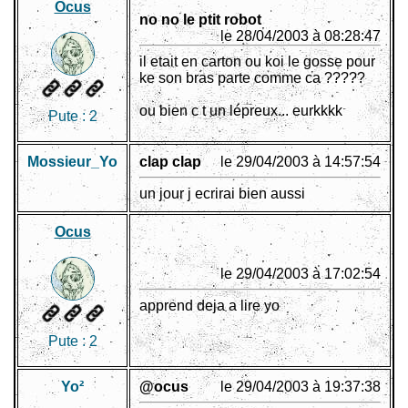
Ocus
no no le ptit robot
le 28/04/2003 à 08:28:47
il etait en carton ou koi le gosse pour
ke son bras parte comme ca ?????
ou bien c t un lépreux... eurkkkk
Pute :
2
Mossieur_Yo
clap clap
le 29/04/2003 à 14:57:54
un jour j ecrirai bien aussi
Ocus
le 29/04/2003 à 17:02:54
apprend deja a lire yo
Pute :
2
Yo²
@ocus
le 29/04/2003 à 19:37:38