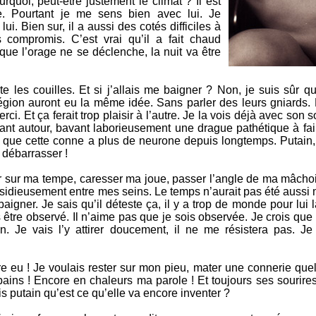
quoi, peut-être justement le climat ? Il est
e. Pourtant je me sens bien avec lui. Je
i. Bien sur, il a aussi des cotés difficiles à
s compromis. C’est vrai qu’il a fait chaud
que l’orage ne se déclenche, la nuit va être
 les couilles. Et si j’allais me baigner ? Non, je suis sûr qu
région auront eu la même idée. Sans parler des leurs gniards. 
i. Et ça ferait trop plaisir à l’autre. Je la vois déjà avec son so
nant autour, bavant laborieusement une drague pathétique à fai
 que cette conne a plus de neurone depuis longtemps. Putain,
 débarrasser !
r sur ma tempe, caresser ma joue, passer l’angle de ma mâchoir
nsidieusement entre mes seins. Le temps n’aurait pas été aussi
aigner. Je sais qu’il déteste ça, il y a trop de monde pour lui l
 être observé. Il n’aime pas que je sois observée. Je crois qu
n. Je vais l’y attirer doucement, il ne me résistera pas. Je
e eu ! Je voulais rester sur mon pieu, mater une connerie que
 bains ! Encore en chaleurs ma parole ! Et toujours ses sourir
s putain qu’est ce qu’elle va encore inventer ?