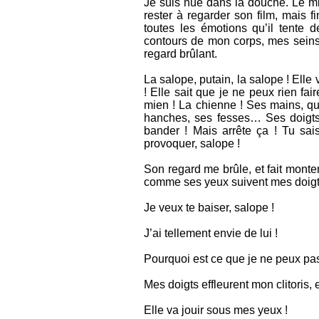
Je suis nue dans la douche. Le mir
rester à regarder son film, mais fi
toutes les émotions qu’il tente 
contours de mon corps, mes seins s
regard brûlant.
La salope, putain, la salope ! Elle
! Elle sait que je ne peux rien fai
mien ! La chienne ! Ses mains, qu
hanches, ses fesses… Ses doigts
bander ! Mais arrête ça ! Tu sai
provoquer, salope !
Son regard me brûle, et fait mont
comme ses yeux suivent mes doigt
Je veux te baiser, salope !
J’ai tellement envie de lui !
Pourquoi est ce que je ne peux pa
Mes doigts effleurent mon clitoris, 
Elle va jouir sous mes yeux !