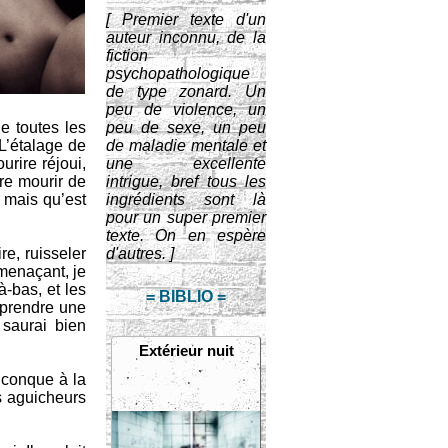
[ Premier texte d'un
auteur inconnu, de la
fiction
psychopathologique
de type zonard. Un
peu de violence, un
e toutes les
peu de sexe, un peu
L’étalage de
de maladie mentale et
urire réjoui,
une excellente
re mourir de
intrigue, bref tous les
 mais qu’est
ingrédients sont là
pour un super premier
texte. On en espère
e, ruisseler
d'autres. ]
 menaçant, je
à-bas, et les
= BIBLIO =
e prendre une
 saurai bien
Extérieur nuit
lconque à la
es aguicheurs