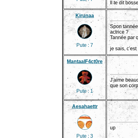
Il te dit bos
Kirunaa
Spon tannée 
actrice ?
Tannée par q
Pute :
7
je sais, c'es
MantaalF4ct0re
J'aime beauco
que son corp
Pute :
1
Aesahaettr
up
Pute :
3