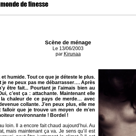
 monde de finesse
Scène de ménage
Le 13/06/2003
par
Kirunaa
et humide. Tout ce que je déteste le plus.
t je ne peux pas me débarrasser…. Après
 être fait... Pourtant je l’aimais bien au
Oui, c’est ça : attachante. Maintenant elle
re la chaleur de ce pays de merde… avec
t devenue collante. J’en peux plus, elle me
nt falloir que je trouve un moyen de m’en
moiteur environnante ! Bordel !
u loin. Il a encore fait chaud aujourd’hui. Au
at, mais maintenant ça va. Je sens qu’il est