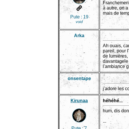
Franchement 
à autre, on a
mais de temp
Pute :
19
void
Arka
Ah ouais, car
pareil, pour 
de lumières,
davantagele c
l'ambiance gl
onsentape
j'adore les 
Kirunaa
héhéhé...
hum, dis donc
...
Pute :
7