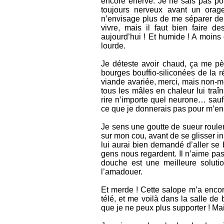
encore énervé. Je ne sais pas pour
toujours nerveux avant un orag
n’envisage plus de me séparer de lu
vivre, mais il faut bien faire de
aujourd’hui ! Et humide ! A moins 
lourde.
Je déteste avoir chaud, ça me pète
bourges bouffio-siliconées de la 
viande avariée, merci, mais non-merc
tous les mâles en chaleur lui traî
rire n’importe quel neurone… sauf
ce que je donnerais pas pour m’en
Je sens une goutte de sueur roule
sur mon cou, avant de se glisser i
lui aurai bien demandé d’aller se b
gens nous regardent. Il n’aime pas
douche est une meilleure solutio
l’amadouer.
Et merde ! Cette salope m’a encor
télé, et me voilà dans la salle de
que je ne peux plus supporter ! Mai