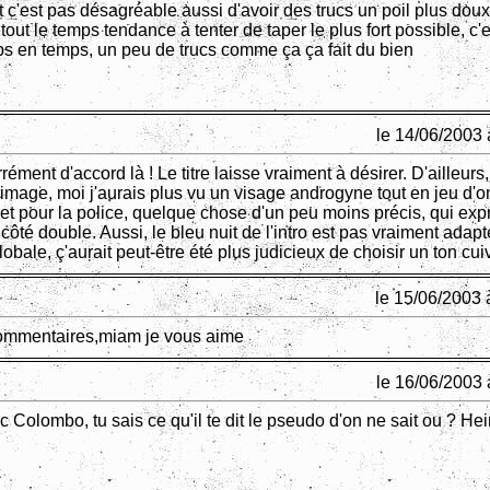
c'est pas désagréable aussi d'avoir des trucs un poil plus dou
 tout le temps tendance à tenter de taper le plus fort possible, c'e
s en temps, un peu de trucs comme ça ça fait du bien
le 14/06/2003 
rément d'accord là ! Le titre laisse vraiment à désirer. D'ailleurs,
l'image, moi j'aurais plus vu un visage androgyne tout en jeu d'
 et pour la police, quelque chose d'un peu moins précis, qui exp
ôté double. Aussi, le bleu nuit de l'intro est pas vraiment adapt
obale, ç'aurait peut-être été plus judicieux de choisir un ton cui
le 15/06/2003 
commentaires,miam je vous aime
le 16/06/2003 
 Colombo, tu sais ce qu'il te dit le pseudo d'on ne sait ou ? Hei