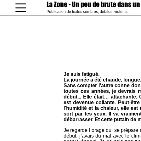
La Zone
- Un peu de brute dans un
Publication de textes sombres, débiles, violents.
coucou gamin
Je suis fatigué.
La journée a été chaude, longue, 
Sans compter l’autre conne don
toutes ces années, je devrais m’y
début... Elle était… attachante. 
est devenue collante. Peut-êt
l’humidité et la chaleur, elle es
sort par les yeux. Il va vraime
débarrasser. Et cette putain de 
Je regarde l’orage qui se prépare a
début, j’avais du mal avec le clim