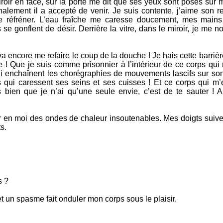
oir en face, sur la porte me dit que ses yeux sont posés sur mo
nalement il a accepté de venir. Je suis contente, j’aime son re
de réfréner. L’eau fraîche me caresse doucement, mes mains
e gonflent de désir. Derrière la vitre, dans le miroir, je me 
 va encore me refaire le coup de la douche ! Je hais cette barriè
re ! Que je suis comme prisonnier à l’intérieur de ce corps qui 
i enchaînent les chorégraphies de mouvements lascifs sur son
 qui caressent ses seins et ses cuisses ! Et ce corps qui 
s bien que je n’ai qu’une seule envie, c’est de te sauter ! 
er en moi des ondes de chaleur insoutenables. Mes doigts suive
s.
s ?
et un spasme fait onduler mon corps sous le plaisir.