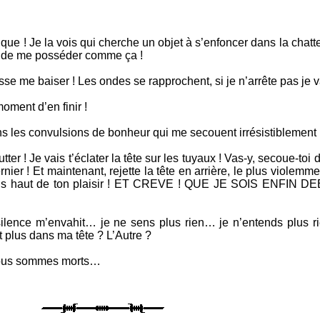
e ! Je la vois qui cherche un objet à s’enfoncer dans la chatte
er de me posséder comme ça !
sse me baiser ! Les ondes se rapprochent, si je n’arrête pas je va
moment d’en finir !
ens les convulsions de bonheur qui me secouent irrésistiblement 
tter ! Je vais t’éclater la tête sur les tuyaux ! Vas-y, secoue-toi
nier ! Et maintenant, rejette la tête en arrière, le plus violemme
plus haut de ton plaisir ! ET CREVE ! QUE JE SOIS ENFIN
lence m’envahit… je ne sens plus rien… je n’entends plus r
t plus dans ma tête ? L’Autre ?
nous sommes morts…