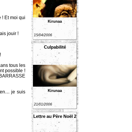
 ! Et moi qui
Kirunaa
is jouir !
15/04/2006
Culpabilité
!
 dans tous les
nt possible !
 DEBARRASSE
Kirunaa
ien… je suis
21/01/2006
Lettre au Père Noël 2