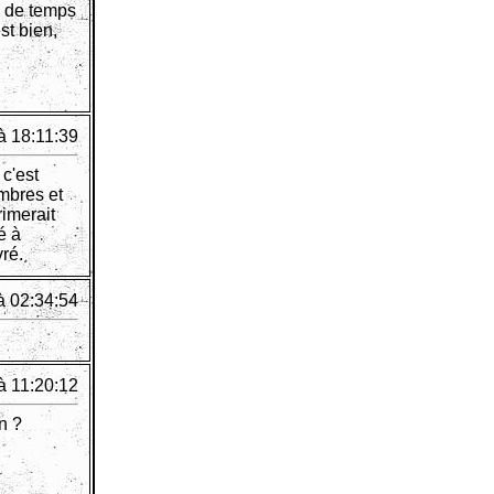
x de temps
st bien,
à 18:11:39
 c'est
ombres et
rimerait
é à
vré.
à 02:34:54
à 11:20:12
n ?