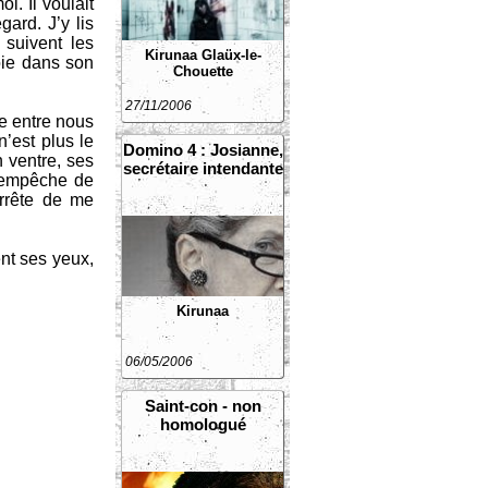
i. Il voulait
gard. J’y lis
 suivent les
Kirunaa
Glaüx-le-
noie dans son
Chouette
27/11/2006
re entre nous
n’est plus le
Domino 4 : Josianne,
 ventre, ses
secrétaire intendante
m’empêche de
Arrête de me
nt ses yeux,
Kirunaa
06/05/2006
Saint-con - non
homologué