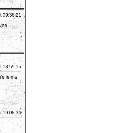
à 09:38:21
 Une
à 18:55:15
'elle n'a
à 19:08:34