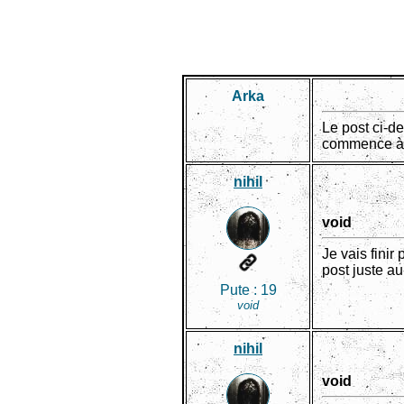
Arka
Le post ci-d
commence à p
nihil
void
Je vais fini
post juste a
Pute :
19
void
nihil
void