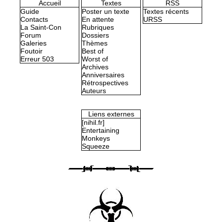
Accueil
Textes
RSS
Guide
Poster un texte
Textes récents
Contacts
En attente
URSS
La Saint-Con
Rubriques
Forum
Dossiers
Galeries
Thèmes
Foutoir
Best of
Erreur 503
Worst of
Archives
Anniversaires
Rétrospectives
Auteurs
Liens externes
[nihil.fr]
Entertaining
Monkeys
Squeeze