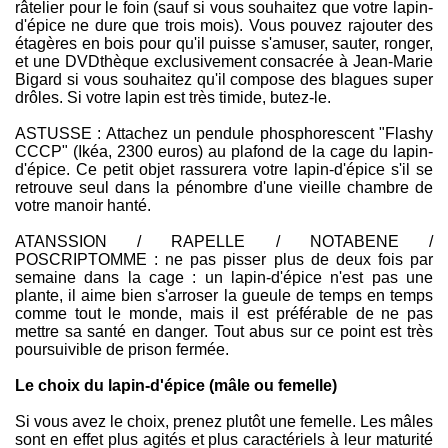
râtelier pour le foin (sauf si vous souhaitez que votre lapin-
d'épice ne dure que trois mois). Vous pouvez rajouter des
étagères en bois pour qu'il puisse s'amuser, sauter, ronger,
et une DVDthèque exclusivement consacrée à Jean-Marie
Bigard si vous souhaitez qu'il compose des blagues super
drôles. Si votre lapin est très timide, butez-le.
ASTUSSE : Attachez un pendule phosphorescent "Flashy
CCCP" (Ikéa, 2300 euros) au plafond de la cage du lapin-
d'épice. Ce petit objet rassurera votre lapin-d'épice s'il se
retrouve seul dans la pénombre d'une vieille chambre de
votre manoir hanté.
ATANSSION / RAPELLE / NOTABENE /
POSCRIPTOMME : ne pas pisser plus de deux fois par
semaine dans la cage : un lapin-d'épice n'est pas une
plante, il aime bien s'arroser la gueule de temps en temps
comme tout le monde, mais il est préférable de ne pas
mettre sa santé en danger. Tout abus sur ce point est très
poursuivible de prison fermée.
Le choix du lapin-d'épice (mâle ou femelle)
Si vous avez le choix, prenez plutôt une femelle. Les mâles
sont en effet plus agités et plus caractériels à leur maturité