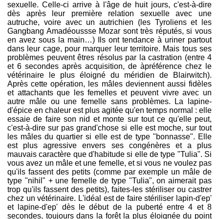
sexuelle. Celle-ci arrive à l'âge de huit jours, c'est-à-dire
dès après leur première relation sexuelle avec une
autruche, voire avec un autrichien (les Tyroliens et les
Gangbang Amadéoussse Mozar sont très réputés, si vous
en avez sous la main…) Ils ont tendance à uriner partout
dans leur cage, pour marquer leur territoire. Mais tous ses
problèmes peuvent êtres résolus par la castration (entre 4
et 6 secondes après acquisition, de àpréférence chez le
vétérinaire le plus éloigné du méridien de Blairwitch).
Après cette opération, les mâles deviennent aussi fidèles
et attachants que les femelles et peuvent vivre avec un
autre mâle ou une femelle sans problèmes. La lapine-
d'épice en chaleur est plus agitée qu'en temps normal : elle
essaie de faire son nid et monte sur tout ce qu'elle peut,
c'est-à-dire sur pas grand'chose si elle est moche, sur tout
les mâles du quartier si elle est de type "bonnasse". Elle
est plus agressive envers ses congénères et a plus
mauvais caractère que d'habitude si elle de type "Tulia". Si
vous avez un mâle et une femelle, et si vous ne voulez pas
qu'ils fassent des petits (comme par exemple un mâle de
type "nihil" + une femelle de type "Tulia", on aimerait pas
trop qu'ils fassent des petits), faites-les stériliser ou castrer
chez un vétérinaire. L'idéal est de faire stériliser lapin-d'ep'
et lapine-d'ep' dès le début de la puberté entre 4 et 8
secondes, toujours dans la forêt la plus éloignée du point