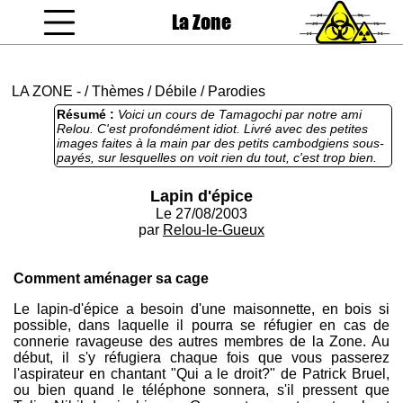
La Zone
coucou gamin
LA ZONE
-
/
Thèmes
/
Débile
/
Parodies
Résumé :
Voici un cours de Tamagochi par notre ami
Relou. C'est profondément idiot. Livré avec des petites
images faites à la main par des petits cambodgiens sous-
payés, sur lesquelles on voit rien du tout, c'est trop bien.
Lapin d'épice
Le 27/08/2003
par
Relou-le-Gueux
Comment aménager sa cage
Le lapin-d'épice a besoin d'une maisonnette, en bois si
possible, dans laquelle il pourra se réfugier en cas de
connerie ravageuse des autres membres de la Zone. Au
début, il s'y réfugiera chaque fois que vous passerez
l'aspirateur en chantant "Qui a le droit?" de Patrick Bruel,
ou bien quand le téléphone sonnera, s'il pressent que