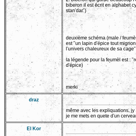
biberon il est écrit en alphabet c
stan'dar")
deuxième schéma (male / feumèl)
est "un lapin d'épice tout mign
l'univers chaleureux de sa cage"
la légende pour la feumèl est : 
d'épice)
merki
draz
même avec les expliquations, jy 
je me mets en quete d'un cerveau
El Kor