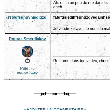
Ah. enfin un peu de rire dans c
eheh
zstygfsghgyhjsdjgzgj
fafqfgsjsdjhfsghgzgyegajh
Je voudrez s'avoir le nom du ma
Dourak Smerdiakov
Retourne dans ton vortex, chose
Pute :
-6
ma non troppo
= AJOUTER UN COMMENTAIRE =