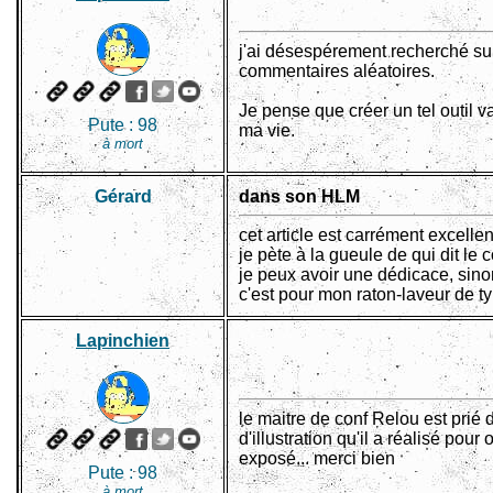
j'ai désespérement recherché su
commentaires aléatoires.
Je pense que créer un tel outil v
Pute :
98
ma vie.
à mort
Gérard
dans son HLM
cet article est carrément excellent
je pète à la gueule de qui dit le c
je peux avoir une dédicace, sino
c'est pour mon raton-laveur de ty
Lapinchien
le maitre de conf Relou est prié
d'illustration qu'il a réalisé pou
exposé... merci bien
Pute :
98
à mort