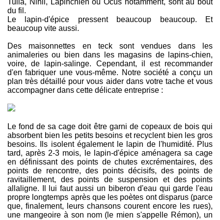
Tulia, Nihil, Lapinchien ou Ocus notamment, sont au bout
du fil.
Le lapin-d'épice pressent beaucoup beaucoup. Et
beaucoup vite aussi.
Des maisonnettes en teck sont vendues dans les
animaleries ou bien dans les magasins de lapins-chien,
voire, de lapin-salinge. Cependant, il est recommander
d'en fabriquer une vous-même. Notre société a conçu un
plan très détaillé pour vous aider dans votre tache et vous
accompagner dans cette délicate entreprise :
Le fond de sa cage doit être garni de copeaux de bois qui
absorbent bien les petits besoins et recyclent bien les gros
besoins. Ils isolent également le lapin de l'humidité. Plus
tard, après 2-3 mois, le lapin-d'épice aménagera sa cage
en définissant des points de chutes excrémentaires, des
points de rencontre, des points décisifs, des points de
ravitaillement, des points de suspension et des points
allaligne. Il lui faut aussi un biberon d'eau qui garde l'eau
propre longtemps après que les poètes ont disparus (parce
que, finalement, leurs chansons courent encore les rues),
une mangeoire à son nom (le mien s'appelle Rémon), un