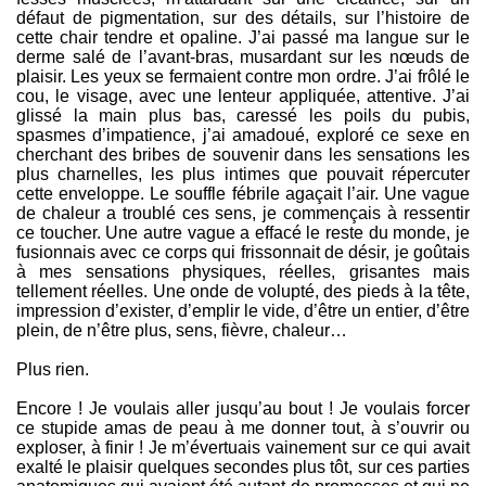
défaut de pigmentation, sur des détails, sur l’histoire de
cette chair tendre et opaline. J’ai passé ma langue sur le
derme salé de l’avant-bras, musardant sur les nœuds de
plaisir. Les yeux se fermaient contre mon ordre. J’ai frôlé le
cou, le visage, avec une lenteur appliquée, attentive. J’ai
glissé la main plus bas, caressé les poils du pubis,
spasmes d’impatience, j’ai amadoué, exploré ce sexe en
cherchant des bribes de souvenir dans les sensations les
plus charnelles, les plus intimes que pouvait répercuter
cette enveloppe. Le souffle fébrile agaçait l’air. Une vague
de chaleur a troublé ces sens, je commençais à ressentir
ce toucher. Une autre vague a effacé le reste du monde, je
fusionnais avec ce corps qui frissonnait de désir, je goûtais
à mes sensations physiques, réelles, grisantes mais
tellement réelles. Une onde de volupté, des pieds à la tête,
impression d’exister, d’emplir le vide, d’être un entier, d’être
plein, de n’être plus, sens, fièvre, chaleur…
Plus rien.
Encore ! Je voulais aller jusqu’au bout ! Je voulais forcer
ce stupide amas de peau à me donner tout, à s’ouvrir ou
exploser, à finir ! Je m’évertuais vainement sur ce qui avait
exalté le plaisir quelques secondes plus tôt, sur ces parties