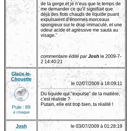
de la gorge et je n’eus que le temps de
me demander ce qu’il signifiait que
déjà des flots chauds de liquide puant
expulsaient d’énormes morceaux
spongieux sur le drap immaculé, et une
odeur acide et agressive me sauta au
visage."
commentaire édité par
Josh
le 2009-7-
2 14:40:21
Glaüx-le-
Chouette
le 02/07/2009 à 18:09:11
Du liquide qui "expulse" de la matière,
c'est réaliste ?
Putain, elle est trop bien, ta réalité !
Pute :
89
à cloaque
Josh
le 03/07/2009 à 01:28:19