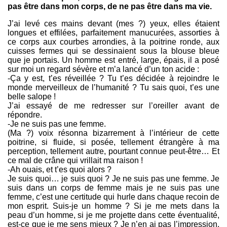
pas être dans mon corps, de ne pas être dans ma vie.
J’ai levé ces mains devant (mes ?) yeux, elles étaient
longues et effilées, parfaitement manucurées, assorties à
ce corps aux courbes arrondies, à la poitrine ronde, aux
cuisses fermes qui se dessinaient sous la blouse bleue
que je portais. Un homme est entré, large, épais, il a posé
sur moi un regard sévère et m’a lancé d’un ton acide :
-Ça y est, t’es réveillée ? Tu t’es décidée à rejoindre le
monde merveilleux de l’humanité ? Tu sais quoi, t’es une
belle salope !
J’ai essayé de me redresser sur l’oreiller avant de
répondre.
-Je ne suis pas une femme.
(Ma ?) voix résonna bizarrement à l’intérieur de cette
poitrine, si fluide, si posée, tellement étrangère à ma
perception, tellement autre, pourtant connue peut-être… Et
ce mal de crâne qui vrillait ma raison !
-Ah ouais, et t’es quoi alors ?
Je suis quoi… je suis quoi ? Je ne suis pas une femme. Je
suis dans un corps de femme mais je ne suis pas une
femme, c’est une certitude qui hurle dans chaque recoin de
mon esprit. Suis-je un homme ? Si je me mets dans la
peau d’un homme, si je me projette dans cette éventualité,
est-ce que je me sens mieux ? Je n’en ai pas l’impression.