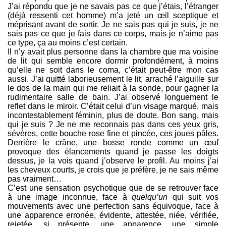
J’ai répondu que je ne savais pas ce que j’étais, l’étranger
(déjà ressenti cet homme) m’a jeté un œil sceptique et
méprisant avant de sortir. Je ne sais pas qui je suis, je ne
sais pas ce que je fais dans ce corps, mais je n’aime pas
ce type, ça au moins c’est certain.
Il n’y avait plus personne dans la chambre que ma voisine
de lit qui semble encore dormir profondément, à moins
qu’elle ne soit dans le coma, c’était peut-être mon cas
aussi. J’ai quitté laborieusement le lit, arraché l’aiguille sur
le dos de la main qui me reliait à la sonde, pour gagner la
rudimentaire salle de bain. J’ai observé longuement le
reflet dans le miroir. C’était celui d’un visage marqué, mais
incontestablement féminin, plus de doute. Bon sang, mais
qui je suis ? Je ne me reconnais pas dans ces yeux gris,
sévères, cette bouche rose fine et pincée, ces joues pâles.
Derrière le crâne, une bosse ronde comme un œuf
provoque des élancements quand je passe les doigts
dessus, je la vois quand j’observe le profil. Au moins j’ai
les cheveux courts, je crois que je préfère, je ne sais même
pas vraiment…
C’est une sensation psychotique que de se retrouver face
à une image inconnue, face à
quelqu’un
qui suit vos
mouvements avec une perfection sans équivoque, face à
une apparence erronée, évidente, attestée, niée, vérifiée,
rejetée, si présente, une apparence, une simple