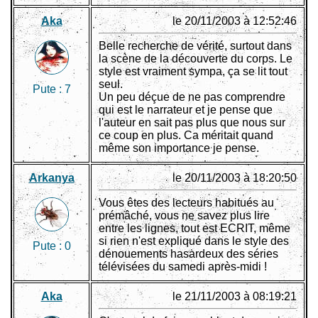
Aka
le 20/11/2003 à 12:52:46
Belle recherche de vérité, surtout dans
la scène de la découverte du corps. Le
style est vraiment sympa, ça se lit tout
seul.
Pute :
7
Un peu déçue de ne pas comprendre
qui est le narrateur et je pense que
l'auteur en sait pas plus que nous sur
ce coup en plus. Ca méritait quand
même son importance je pense.
Arkanya
le 20/11/2003 à 18:20:50
Vous êtes des lecteurs habitués au
prémâché, vous ne savez plus lire
entre les lignes, tout est ECRIT, même
si rien n'est expliqué dans le style des
Pute :
0
dénouements hasardeux des séries
télévisées du samedi après-midi !
Aka
le 21/11/2003 à 08:19:21