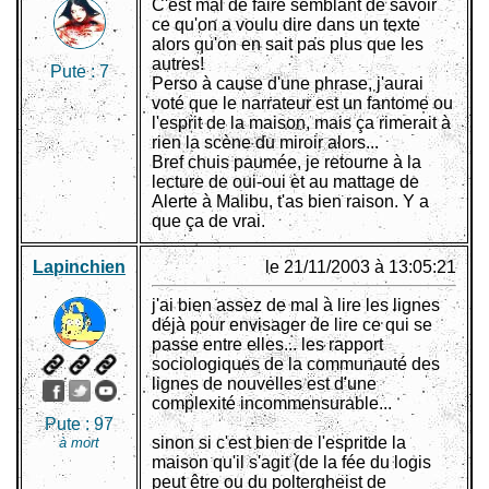
C'est mal de faire semblant de savoir
ce qu'on a voulu dire dans un texte
alors qu'on en sait pas plus que les
autres!
Pute :
7
Perso à cause d'une phrase, j'aurai
voté que le narrateur est un fantome ou
l'esprit de la maison, mais ça rimerait à
rien la scène du miroir alors...
Bref chuis paumée, je retourne à la
lecture de oui-oui et au mattage de
Alerte à Malibu, t'as bien raison. Y a
que ça de vrai.
Lapinchien
le 21/11/2003 à 13:05:21
j'ai bien assez de mal à lire les lignes
déjà pour envisager de lire ce qui se
passe entre elles... les rapport
sociologiques de la communauté des
lignes de nouvelles est d'une
complexité incommensurable...
Pute :
97
sinon si c'est bien de l'espritde la
à mort
maison qu'il s'agit (de la fée du logis
peut être ou du poltergheist de