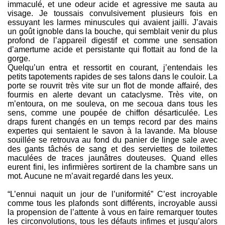
immaculé, et une odeur acide et agressive me sauta au
visage. Je toussais convulsivement plusieurs fois en
essuyant les larmes minuscules qui avaient jailli. J’avais
un goût ignoble dans la bouche, qui semblait venir du plus
profond de l’appareil digestif et comme une sensation
d’amertume acide et persistante qui flottait au fond de la
gorge.
Quelqu’un entra et ressortit en courant, j’entendais les
petits tapotements rapides de ses talons dans le couloir. La
porte se rouvrit très vite sur un flot de monde affairé, des
fourmis en alerte devant un cataclysme. Très vite, on
m’entoura, on me souleva, on me secoua dans tous les
sens, comme une poupée de chiffon désarticulée. Les
draps furent changés en un temps record par des mains
expertes qui sentaient le savon à la lavande. Ma blouse
souillée se retrouva au fond du panier de linge sale avec
des gants tâchés de sang et des serviettes de toilettes
maculées de traces jaunâtres douteuses. Quand elles
eurent fini, les infirmières sortirent de la chambre sans un
mot. Aucune ne m’avait regardé dans les yeux.
“L’ennui naquit un jour de l’uniformité” C’est incroyable
comme tous les plafonds sont différents, incroyable aussi
la propension de l’attente à vous en faire remarquer toutes
les circonvolutions, tous les défauts infimes et jusqu’alors