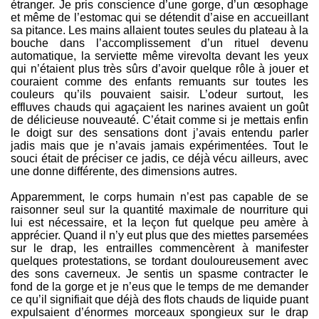
étranger. Je pris conscience d’une gorge, d’un œsophage
et même de l’estomac qui se détendit d’aise en accueillant
sa pitance. Les mains allaient toutes seules du plateau à la
bouche dans l’accomplissement d’un rituel devenu
automatique, la serviette même virevolta devant les yeux
qui n’étaient plus très sûrs d’avoir quelque rôle à jouer et
couraient comme des enfants remuants sur toutes les
couleurs qu’ils pouvaient saisir. L’odeur surtout, les
effluves chauds qui agaçaient les narines avaient un goût
de délicieuse nouveauté. C’était comme si je mettais enfin
le doigt sur des sensations dont j’avais entendu parler
jadis mais que je n’avais jamais expérimentées. Tout le
souci était de préciser ce jadis, ce déjà vécu ailleurs, avec
une donne différente, des dimensions autres.
Apparemment, le corps humain n’est pas capable de se
raisonner seul sur la quantité maximale de nourriture qui
lui est nécessaire, et la leçon fut quelque peu amère à
apprécier. Quand il n’y eut plus que des miettes parsemées
sur le drap, les entrailles commencèrent à manifester
quelques protestations, se tordant douloureusement avec
des sons caverneux. Je sentis un spasme contracter le
fond de la gorge et je n’eus que le temps de me demander
ce qu’il signifiait que déjà des flots chauds de liquide puant
expulsaient d’énormes morceaux spongieux sur le drap