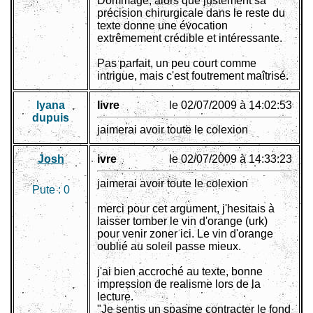
Dommage, alors que justement sa
précision chirurgicale dans le reste du
texte donne une évocation
extrêmement crédible et intéressante.
Pas parfait, un peu court comme
intrigue, mais c'est foutrement maîtrisé.
lyana
livre
le 02/07/2009 à 14:02:53
dupuis
jaimerai avoir toute le colexion
Josh
ivre
le 02/07/2009 à 14:33:23
jaimerai avoir toute le colexion
Pute :
0
merci pour cet argument, j'hesitais à
laisser tomber le vin d'orange (urk)
pour venir zoner ici. Le vin d'orange
oublié au soleil passe mieux.
j'ai bien accroché au texte, bonne
impression de realisme lors de la
lecture.
"Je sentis un spasme contracter le fond