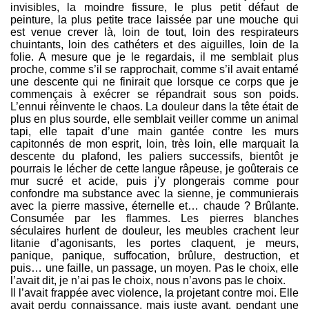
invisibles, la moindre fissure, le plus petit défaut de
peinture, la plus petite trace laissée par une mouche qui
est venue crever là, loin de tout, loin des respirateurs
chuintants, loin des cathéters et des aiguilles, loin de la
folie. A mesure que je le regardais, il me semblait plus
proche, comme s’il se rapprochait, comme s’il avait entamé
une descente qui ne finirait que lorsque ce corps que je
commençais à exécrer se répandrait sous son poids.
L’ennui réinvente le chaos. La douleur dans la tête était de
plus en plus sourde, elle semblait veiller comme un animal
tapi, elle tapait d’une main gantée contre les murs
capitonnés de mon esprit, loin, très loin, elle marquait la
descente du plafond, les paliers successifs, bientôt je
pourrais le lécher de cette langue râpeuse, je goûterais ce
mur sucré et acide, puis j’y plongerais comme pour
confondre ma substance avec la sienne, je communierais
avec la pierre massive, éternelle et… chaude ? Brûlante.
Consumée par les flammes. Les pierres blanches
séculaires hurlent de douleur, les meubles crachent leur
litanie d’agonisants, les portes claquent, je meurs,
panique, panique, suffocation, brûlure, destruction, et
puis… une faille, un passage, un moyen. Pas le choix, elle
l’avait dit, je n’ai pas le choix, nous n’avons pas le choix.
Il l’avait frappée avec violence, la projetant contre moi. Elle
avait perdu connaissance, mais juste avant, pendant une