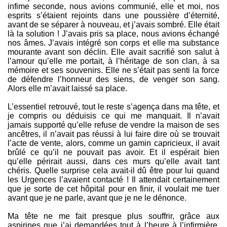
infime seconde, nous avions communié, elle et moi, nos
esprits s’étaient rejoints dans une poussière d’éternité,
avant de se séparer à nouveau, et j’avais sombré. Elle était
là la solution ! J’avais pris sa place, nous avions échangé
nos âmes. J’avais intégré son corps et elle ma substance
mourante avant son déclin. Elle avait sacrifié son salut à
l’amour qu’elle me portait, à l’héritage de son clan, à sa
mémoire et ses souvenirs. Elle ne s’était pas senti la force
de défendre l’honneur des siens, de venger son sang.
Alors elle m’avait laissé sa place.
L’essentiel retrouvé, tout le reste s’agença dans ma tête, et
je compris ou déduisis ce qui me manquait. Il n’avait
jamais supporté qu’elle refuse de vendre la maison de ses
ancêtres, il n’avait pas réussi à lui faire dire où se trouvait
l’acte de vente, alors, comme un gamin capricieux, il avait
brûlé ce qu’il ne pouvait pas avoir. Et il espérait bien
qu’elle périrait aussi, dans ces murs qu’elle avait tant
chéris. Quelle surprise cela avait-il dû être pour lui quand
les Urgences l’avaient contacté ! Il attendait certainement
que je sorte de cet hôpital pour en finir, il voulait me tuer
avant que je ne parle, avant que je ne le dénonce.
Ma tête ne me fait presque plus souffrir, grâce aux
aspirines que j’ai demandées tout à l’heure à l’infirmière.