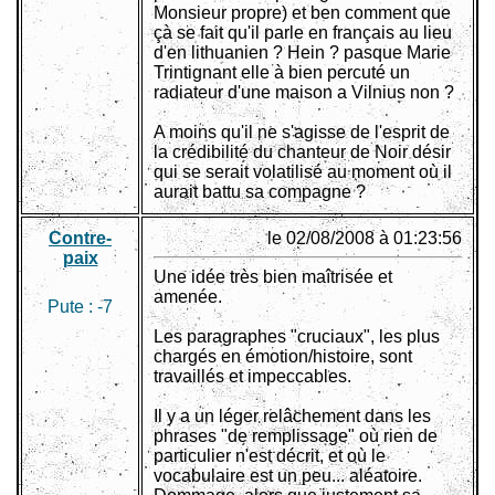
Monsieur propre) et ben comment que
çà se fait qu'il parle en français au lieu
d'en lithuanien ? Hein ? pasque Marie
Trintignant elle à bien percuté un
radiateur d'une maison a Vilnius non ?
A moins qu'il ne s'agisse de l'esprit de
la crédibilité du chanteur de Noir désir
qui se serait volatilisé au moment où il
aurait battu sa compagne ?
Contre-
le 02/08/2008 à 01:23:56
paix
Une idée très bien maîtrisée et
amenée.
Pute :
-7
Les paragraphes "cruciaux", les plus
chargés en émotion/histoire, sont
travaillés et impeccables.
Il y a un léger relâchement dans les
phrases "de remplissage" où rien de
particulier n'est décrit, et où le
vocabulaire est un peu... aléatoire.