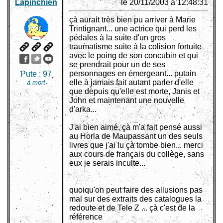
Lapinchien
le 20/11/2003 à 12:48:31
çà aurait très bien pu arriver à Marie
Trintignant... une actrice qui perd les
pédales à la suite d'un gros
traumatisme suite à la colision fortuite
avec le poing de son concubin et qui
se prendrait pour un de ses
personnages en émergeant... putain
Pute :
97
elle à jamais fait autant parler d'elle
à mort
que depuis qu'elle est morte, Janis et
John et maintenant une nouvelle
d'arka...
J'ai bien aimé, çà m'a fait pensé aussi
au Horla de Maupassant un des seuls
livres que j'ai lu çà tombe bien... merci
aux cours de français du collège, sans
eux je serais inculte...
quoiqu'on peut faire des allusions pas
mal sur des extraits des catalogues la
redoute et de Tele Z ... çà c'est de la
référence