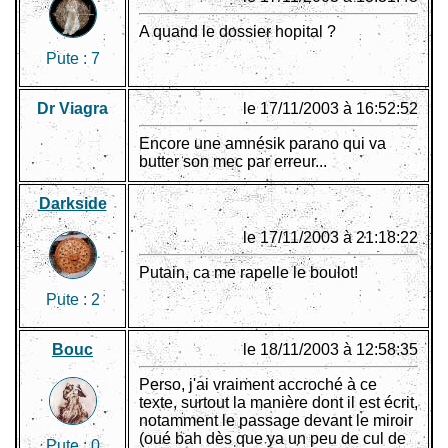
A quand le dossier hopital ?
Pute :
7
Dr Viagra
le 17/11/2003 à 16:52:52
Encore une amnésik parano qui va
butter son mec par erreur...
Darkside
le 17/11/2003 à 21:18:22
Putain, ca me rapelle le boulot!
Pute :
2
Bouc
le 18/11/2003 à 12:58:35
Perso, j'ai vraiment accroché à ce
texte, surtout la manière dont il est écrit,
notamment le passage devant le miroir
(oué bah dès que ya un peu de cul de
Pute :
0