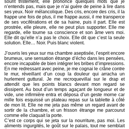
sourit tristement, elle prononce quelques mots que je
n’entends pas, mais que je n’ai guère de peine à lire dans
ses yeux. Noir mélancolique. Des cris, encore des cris, il la
frappe une fois de plus, il me frappe aussi, il me transperce
de ses vociférations et de sa haine, puis il part. Elle est
prostrée, elle pleure, elle ne peut plus supporter. Elle me
regarde, elle tourne sa conscience et son âme vers moi.
Elle dit qu’elle n’a pas le choix. Elle dit que c’est la seule
solution. Elle… Noir. Puis blanc violent.
J’ouvris les yeux sur ma chambre aseptisée, l’esprit encore
brumeux, une sensation étrange d’écho dans les pensées,
encore incapable de bien intégrer les bribes d’impressions.
En me redressant avec peine, je me cognai le crâne contre
le mur, réveillant d’un coup la douleur qui arracha un
hurlement guttural. Je me recroquevillai sur le drap et
attendit que les points blancs devant mon regard se
dissipent. Au bout d’un temps agaçant de longueur et de
vide, une infirmière entra et déposa d’un geste morne car
mille fois esquissé un plateau repas sur la tablette à côté
de mon lit. Elle ne me jeta pas même un regard avant de
sortir de la chambre, et un frisson étrange me parcourut
comme elle claquait la porte.
C’est ce corps qui se jeta sur la nourriture, pas moi. Les
aliments ingurgités, le goût sur le palais, tout me semblait