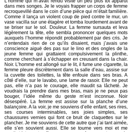
L’homme qui m’avait rendu visite un peu plus tôt apparut
dans mes songes. Je le voyais frapper un corps de femme
recroquevillé dans le coin d’une pièce qui m’était familière.
Comme il lança un violent coup de pied contre le mur, un
vase vacilla sur une étagère et tomba lourdement avant de
se briser sur le sol. Douleur. La femme sursauta et leva
légèrement la tête, elle sembla prononcer quelques mots
auxquels l’homme répondit probablement par des cris. Je
n’entendais rien de ce qu’ils disaient, mais j’avais une
conscience aiguë des pas sur le lino et des ongles de la
jeune femme qui grattaient compulsivement la plinthe,
comme cherchant à s’échapper en creusant dans la chair.
Noir. L’homme est allongé sur le lit, il fume une cigarette, la
femme pleure discrètement dans la salle d’eau, assise sur
la cuvette des toilettes, la tête enfouie dans ses bras. A
côté d’elle, sur le lavabo, une lame de rasoir. Elle ne peut
pas, elle n’a pas le courage, elle maudit sa lâcheté. Je
voudrais la prendre dans mes bras, mais je ne peux pas
bouger, l’idée même du geste m’est inconnue. Noir
désespéré. La femme est assise sur la planche d’une
balançoire. A la voir, je me souviens d’elle enfant, ses rires,
ses courses interminables, ses joies simples, ses
chaussures vernies qui font ce bruit de claquettes sur le
plancher. Je me souviens de cette autre que j’ai tant aimée,
elle s’en souvient aussi. Elle se tourne vers moi et me