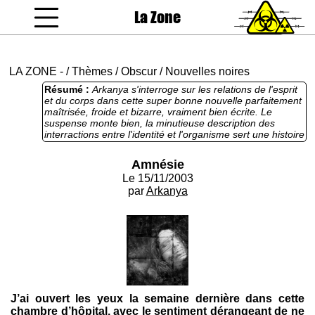
La Zone
coucou gamin
LA ZONE
-
/
Thèmes
/
Obscur
/
Nouvelles noires
Résumé :
Arkanya s'interroge sur les relations de l'esprit
et du corps dans cette super bonne nouvelle parfaitement
maîtrisée, froide et bizarre, vraiment bien écrite. Le
suspense monte bien, la minutieuse description des
interractions entre l'identité et l'organisme sert une histoire
originale et efficace (ou l'inverse), et le style est moins
académique que d'habitude en restant de très haut vol.
Amnésie
Super bon texte.
Le 15/11/2003
par
Arkanya
J’ai ouvert les yeux la semaine dernière dans cette
chambre d’hôpital, avec le sentiment dérangeant de ne