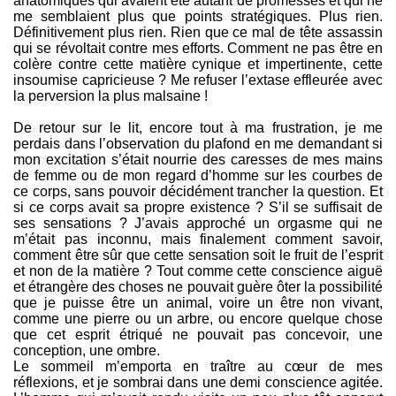
anatomiques qui avaient été autant de promesses et qui ne
me semblaient plus que points stratégiques. Plus rien.
Définitivement plus rien. Rien que ce mal de tête assassin
qui se révoltait contre mes efforts. Comment ne pas être en
colère contre cette matière cynique et impertinente, cette
insoumise capricieuse ? Me refuser l’extase effleurée avec
la perversion la plus malsaine !
De retour sur le lit, encore tout à ma frustration, je me
perdais dans l’observation du plafond en me demandant si
mon excitation s’était nourrie des caresses de mes mains
de femme ou de mon regard d’homme sur les courbes de
ce corps, sans pouvoir décidément trancher la question. Et
si ce corps avait sa propre existence ? S’il se suffisait de
ses sensations ? J’avais approché un orgasme qui ne
m’était pas inconnu, mais finalement comment savoir,
comment être sûr que cette sensation soit le fruit de l’esprit
et non de la matière ? Tout comme cette conscience aiguë
et étrangère des choses ne pouvait guère ôter la possibilité
que je puisse être un animal, voire un être non vivant,
comme une pierre ou un arbre, ou encore quelque chose
que cet esprit étriqué ne pouvait pas concevoir, une
conception, une ombre.
Le sommeil m’emporta en traître au cœur de mes
réflexions, et je sombrai dans une demi conscience agitée.