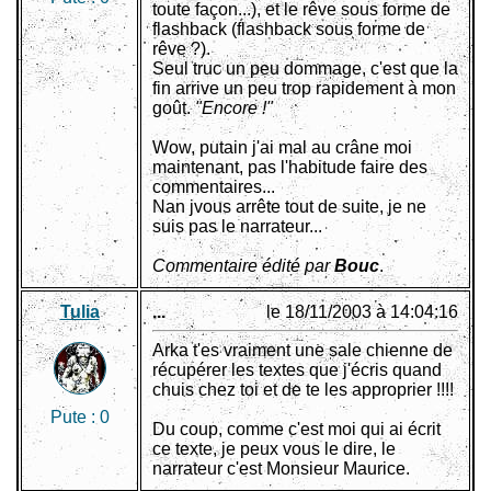
toute façon...), et le rêve sous forme de
flashback (flashback sous forme de
rêve ?).
Seul truc un peu dommage, c'est que la
fin arrive un peu trop rapidement à mon
goût.
"Encore !"
Wow, putain j'ai mal au crâne moi
maintenant, pas l'habitude faire des
commentaires...
Nan jvous arrête tout de suite, je ne
suis pas le narrateur...
Commentaire édité par
Bouc
.
Tulia
...
le 18/11/2003 à 14:04:16
Arka t'es vraiment une sale chienne de
récupérer les textes que j'écris quand
chuis chez toi et de te les approprier !!!!
Pute :
0
Du coup, comme c'est moi qui ai écrit
ce texte, je peux vous le dire, le
narrateur c'est Monsieur Maurice.