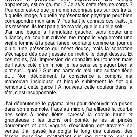
apparence, est-ce ça, moi ? Je
suis
cette tête, ce corps ?
Pourquoi est-ce que je ne me reconnais pas sur ces traits,
à quelle image, à quelle représentation physique peut bien
correspondre mon âme ? Pourtant je connais ces traits, je
les ressens, ils font partie de ma vie, quelle qu’elle soit.
J’ai une bague à l’annulaire gauche, sans doute une
alliance, sa couleur cuivrée me rappelle vaguement une
vieille femme à la peau fanée, odorante comme un jour de
pluie, une présence qui m’est douce, mais la sensation
s’échappe dès que j’essaie de mettre le doigt dessus. Et
ces mains, j’ai l’impression de connaître leur toucher, mais
de l’autre côté d’un miroir, je les sens se plaquer bien à
plat sur… quoi ? Sur une partie de moi, une surface tiède
et… Non décidément, la conscience a compris ma
manœuvre insidieuse et bloqué subitement le flot qui
remontait, cette garce ! A nouveau cette douleur dans la
tête, c’est insupportable.
J’ai déboutonné le pyjama bleu pour découvrir ma prison
dans son ensemble. Face au miroir, j’ai effleuré la courbe
des seins à peine flétris, caressé la corolle brune et
granuleuse ; les tétons ont pointé, je les ai pincés
doucement et des vagues d’excitation ont traversé ce
ventre. J’ai passé les doigts le long des cuisses, des
fesses musclées, m’attardant sur une cicatrice, sur un