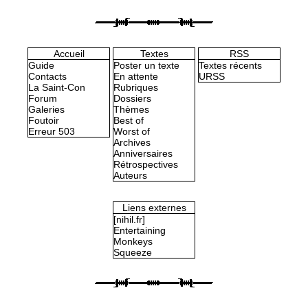
Accueil
Textes
RSS
Guide
Poster un texte
Textes récents
Contacts
En attente
URSS
La Saint-Con
Rubriques
Forum
Dossiers
Galeries
Thèmes
Foutoir
Best of
Erreur 503
Worst of
Archives
Anniversaires
Rétrospectives
Auteurs
Liens externes
[nihil.fr]
Entertaining
Monkeys
Squeeze