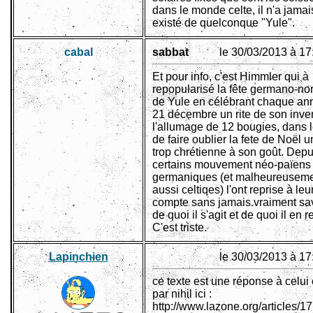
dans le monde celte, il n'a jamai
existé de quelconque "Yule".
cabal
sabbat
le 30/03/2013 à 17
Et pour info, c'est Himmler qui à
repopularisé la fête germano-no
de Yule en célébrant chaque an
21 décembre un rite de son inve
l'allumage de 12 bougies, dans l
de faire oublier la fete de Noël 
trop chrétienne à son goût. Depu
certains mouvement néo-païens
germaniques (et malheureusem
aussi celtiqes) l'ont reprise à leu
compte sans jamais vraiment sa
de quoi il s'agit et de quoi il en r
C'est triste.
Lapinchien
le 30/03/2013 à 17
ce texte est une réponse à celui 
par nihil ici :
http://www.lazone.org/articles/1