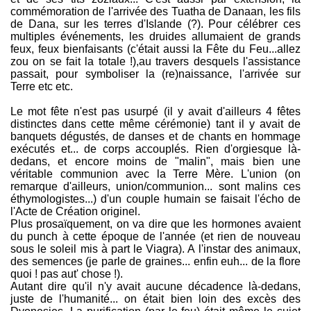
commémoration de l'arrivée des Tuatha de Danaan, les fils
de Dana, sur les terres d'Islande (?). Pour célébrer ces
multiples événements, les druides allumaient de grands
feux, feux bienfaisants (c'était aussi la Fête du Feu...allez
zou on se fait la totale !),au travers desquels l'assistance
passait, pour symboliser la (re)naissance, l'arrivée sur
Terre etc etc.
Le mot fête n'est pas usurpé (il y avait d'ailleurs 4 fêtes
distinctes dans cette même cérémonie) tant il y avait de
banquets dégustés, de danses et de chants en hommage
exécutés et... de corps accouplés. Rien d'orgiesque là-
dedans, et encore moins de "malin", mais bien une
véritable communion avec la Terre Mère. L'union (on
remarque d'ailleurs, union/communion... sont malins ces
éthymologistes...) d'un couple humain se faisait l'écho de
l'Acte de Création originel.
Plus prosaïquement, on va dire que les hormones avaient
du punch à cette époque de l'année (et rien de nouveau
sous le soleil mis à part le Viagra). A l'instar des animaux,
des semences (je parle de graines... enfin euh... de la flore
quoi ! pas aut' chose !).
Autant dire qu'il n'y avait aucune décadence là-dedans,
juste de l'humanité... on était bien loin des excès des