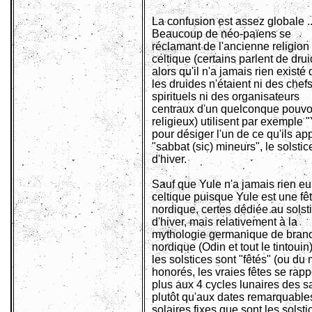
La confusion est assez globale ..
Beaucoup de néo-païens se
réclamant de l'ancienne religion
celtique (certains parlent de dru
alors qu'il n'a jamais rien existé d
les druides n'étaient ni des chef
spirituels ni des organisateurs
centraux d'un quelconque pouvo
religieux) utilisent par exemple 
pour désiger l'un de ce qu'ils ap
"sabbat (sic) mineurs", le solstic
d'hiver.
Sauf que Yule n'a jamais rien eu
celtique puisque Yule est une fê
nordique, certes dédiée au solst
d'hiver, mais relativement à la
mythologie germanique de bran
nordique (Odin et tout le tintouin)
les solstices sont "fêtés" (ou du
honorés, les vraies fêtes se rapp
plus aux 4 cycles lunaires des s
plutôt qu'aux dates remarquable
solaires fixes que sont les solsti