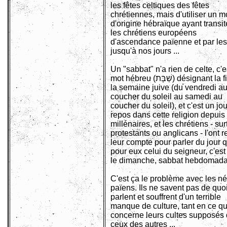
les fêtes celtiques des fêtes
chrétiennes, mais d'utiliser un m
d'origine hébraïque ayant transit
les chrétiens européens
d'ascendance païenne et par les 
jusqu'à nos jours ...
Un "sabbat" n'a rien de celte, c'e
mot hébreu (שַׁבָּת) désignant la fin de
la semaine juive (du vendredi a
coucher du soleil au samedi au
coucher du soleil), et c'est un jo
repos dans cette religion depuis
millénaires, et les chrétiens - sur
protestants ou anglicans - l'ont r
leur compte pour parler du jour q
pour eux celui du seigneur, c'est
le dimanche, sabbat hebdomada
C'est ça le problème avec les né
païens. Ils ne savent pas de quoi
parlent et souffrent d'un terrible
manque de culture, tant en ce qu
concerne leurs cultes supposés
ceux des autres ...