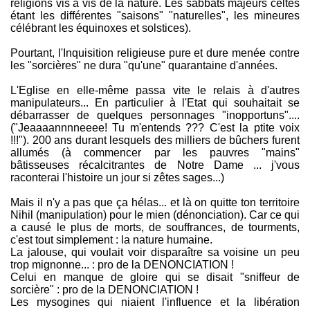
religions vis à vis de la nature. Les sabbats majeurs celtes
étant les différentes "saisons" "naturelles", les mineures
célébrant les équinoxes et solstices).
Pourtant, l'Inquisition religieuse pure et dure menée contre
les "sorcières" ne dura "qu'une" quarantaine d'années.
L'Eglise en elle-même passa vite le relais à d'autres
manipulateurs... En particulier à l'Etat qui souhaitait se
débarrasser de quelques personnages "inopportuns"....
("Jeaaaannnneeee! Tu m'entends ??? C'est la ptite voix
!!!"). 200 ans durant lesquels des milliers de bûchers furent
allumés (à commencer par les pauvres "mains"
bâtisseuses récalcitrantes de Notre Dame ... j'vous
raconterai l'histoire un jour si zêtes sages...)
Mais il n'y a pas que ça hélas... et là on quitte ton territoire
Nihil (manipulation) pour le mien (dénonciation). Car ce qui
a causé le plus de morts, de souffrances, de tourments,
c'est tout simplement : la nature humaine.
La jalouse, qui voulait voir disparaître sa voisine un peu
trop mignonne... : pro de la DENONCIATION !
Celui en manque de gloire qui se disait "sniffeur de
sorcière" : pro de la DENONCIATION !
Les mysogines qui niaient l'influence et la libération