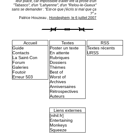
leur place, car impossible d'aller lire la prose d'un
"Tabasco", d'un "Lahyenne", d'un "Relou-le-Gueux"
sans se demander : "Est-ce que j'écris si mal que ça
?" »
Patrice Houzeau
,
Hondeghem, le 6 juillet 2007
Accueil
Textes
RSS
Guide
Poster un texte
Textes récents
Contacts
En attente
URSS
La Saint-Con
Rubriques
Forum
Dossiers
Galeries
Thèmes
Foutoir
Best of
Erreur 503
Worst of
Archives
Anniversaires
Rétrospectives
Auteurs
Liens externes
[nihil.fr]
Entertaining
Monkeys
Squeeze