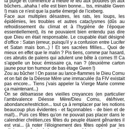
la purge et commencé à mettre le feu aux poudres (et aux
bûchers...ahaha ! elle est bien bonne... tss, minable Gwen
!) mais ce n'est que la partie émergé de l'iceberg.
Face aux multiples désastres, les rats, les loups, les
épidémies, les troubles et autres cataclysmes (dûs au
refroidissement du climat et à l'hygiène de l'époque
essentiellement), ils ne pouvaient bien entendu pas dire
que Dieu en était responsable. Le coupable était désigné
d'office : Satan (erreur, puisqu'il y a confusion entre Lucifer
et Satan mais bon...) ! Et ses sacrées fifilles... Quoi de
mieux en effet que le malin ? Pis tiens, comme par hasard,
ces abrutis de païens qui adulent une bête à cornes !!! Ca
s'appelle un bouc émissaire ça, nan ? (deuxième carton
jaune pour ton humour de bas étage Gwen !)
Zou au bûcher ! On passe au lance-flammes le Dieu Cornu
et on fait de la Déesse Mère une immaculée (la FIV existait
pas encore... Tiens j'vais appeler la Vierge Marie comme
ça maintenant...)
On se débarrasse des vieilles croyances (en particulier
l'ambivalence Déesse Mère/Dieu Cornu, été/hiver,
abondance/restriction... tout ça à remplacer par les notions
beaucoup plus évidentes - et façonnables - de bien et de
mal!)... Puis ces fêtes qu'on ne pouvait pas placer dans le
calendrier chrétien,ces fêtes du peuple étaient gênantes il
est vrai... (à noter l'éloignement des fêtes opéré par les