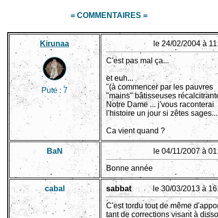
= COMMENTAIRES =
Kirunaa
le 24/02/2004 à 11
C'est pas mal ça...
et euh...
"(à commencer par les pauvres
Pute :
7
"mains" bâtisseuses récalcitrant
Notre Dame ... j'vous raconterai
l'histoire un jour si zêtes sages...
Ca vient quand ?
BaN
le 04/11/2007 à 01
Bonne année
cabal
sabbat
le 30/03/2013 à 16
C'est tordu tout de même d'appor
tant de corrections visant à disso