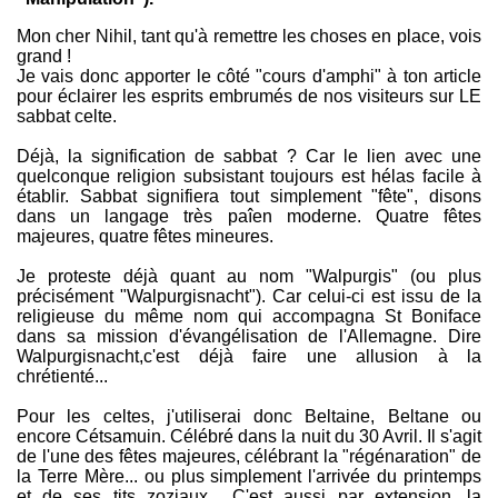
Mon cher Nihil, tant qu'à remettre les choses en place, vois
grand !
Je vais donc apporter le côté "cours d'amphi" à ton article
pour éclairer les esprits embrumés de nos visiteurs sur LE
sabbat celte.
Déjà, la signification de sabbat ? Car le lien avec une
quelconque religion subsistant toujours est hélas facile à
établir. Sabbat signifiera tout simplement "fête", disons
dans un langage très paîen moderne. Quatre fêtes
majeures, quatre fêtes mineures.
Je proteste déjà quant au nom "Walpurgis" (ou plus
précisément "Walpurgisnacht"). Car celui-ci est issu de la
religieuse du même nom qui accompagna St Boniface
dans sa mission d'évangélisation de l'Allemagne. Dire
Walpurgisnacht,c'est déjà faire une allusion à la
chrétienté...
Pour les celtes, j'utiliserai donc Beltaine, Beltane ou
encore Cétsamuin. Célébré dans la nuit du 30 Avril. Il s'agit
de l'une des fêtes majeures, célébrant la "régénaration" de
la Terre Mère... ou plus simplement l'arrivée du printemps
et de ses tits zoziaux... C'est aussi par extension, la