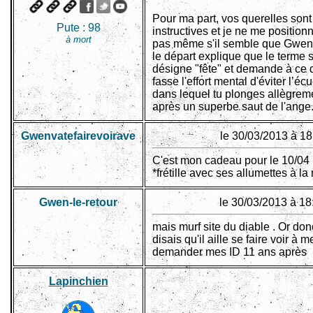
Pour ma part, vos querelles sont
Pute :
98
instructives et je ne me position
à mort
pas même s'il semble que Gwen
le départ explique que le terme 
désigne "fête" et demande à ce 
fasse l'effort mental d'éviter l’écu
dans lequel tu plonges allègrem
après un superbe saut de l'ange
Gwenvatefairevoirave
le 30/03/2013 à 18
C'est mon cadeau pour le 10/04
*frétille avec ses allumettes à la
Gwen-le-retour
le 30/03/2013 à 18
mais murf site du diable . Or don
disais qu'il aille se faire voir à m
demander mes ID 11 ans après
Lapinchien