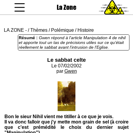
La Zone
coucou gamin
LA ZONE
-
/
Thèmes
/
Polémique
/
Histoire
Résumé :
Gwen répond à l'article Manipulation 4 de nihil
et apporte tout un tas de précisions utiles sur ce qu'était
réellement le sabbat avant l'intrusion de l'Eglise.
Le sabbat celte
Le 07/02/2002
par
Gwen
Bon le sieur Nihil vient me titiller à ce que je vois.
Il va donc falloir que j'y mette mon grain de sel (à croire
que c'est prémédité le choix du dernier sujet
"Manipulation").