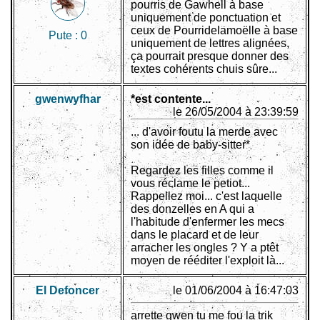
pourris de Gawhell à base
uniquement de ponctuation et
ceux de Pourridelamoëlle à base
Pute :
0
uniquement de lettres alignées,
ça pourrait presque donner des
textes cohérents chuis sûre...
gwenwyfhar
*est contente...
le 26/05/2004 à 23:39:59
... d'avoir foutu la merde avec
son idée de baby-sitter*
Regardez les filles comme il
vous réclame le petiot...
Rappellez moi... c'est laquelle
des donzelles en A qui a
l'habitude d'enfermer les mecs
dans le placard et de leur
arracher les ongles ? Y a ptêt
moyen de rééditer l'exploit là...
El Defoncer
le 01/06/2004 à 16:47:03
arrette gwen tu me fou la trik