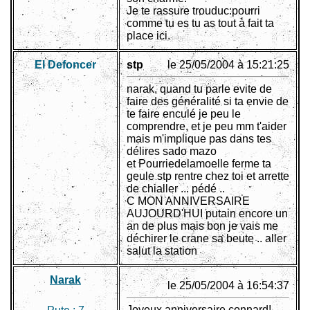
Je te rassure trouduc:pourri
comme tu es tu as tout à fait ta
place ici.
El Defoncer
stp
le 25/05/2004 à 15:21:25
narak, quand tu parle evite de
faire des généralité si ta envie de
te faire enculé je peu le
comprendre, et je peu mm t'aider
mais m'implique pas dans tes
délires sado mazo
et Pourriedelamoelle ferme ta
geule stp rentre chez toi et arrette
de chialler ... pédé ..
C MON ANNIVERSAIRE
AUJOURD'HUI putain encore un
an de plus mais bon je vais me
déchirer le crane sa beute .. aller
salut la station
Narak
le 25/05/2004 à 16:54:37
Joyeux anniversaire connard!