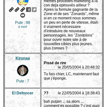
memes procedes marketing à la
con deja eprouvés ailleur ?
Apres la formule gagnante de la
Zone et de ses "Zonards", même
si en ce moment nous sommes
un peu en perte de vitesse, était-
Pute :
98
il vraiment nécessaire
à mort
d'introduire de nouveaux
personnages, les "Zonitoons"
pour ouvrir notre site à de
nouvelles cibles plus jeunes,
plus connes ?
Kirunaa
Pissé de rire
le 20/05/2004 à 20:48:32
Tu fais chier, LC, maintenant faut
que j'éponge.
Pute :
7
El Defoncer
??
le 22/05/2004 à 18:38:43
bah putain ... sa alors ...
comment es possible ? c'est quoi