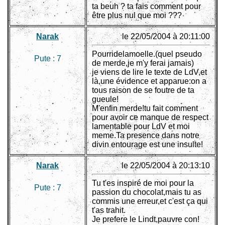
ta beuh ? ta fais comment pour
être plus nul que moi ???
Narak
le 22/05/2004 à 20:11:00
Pourridelamoelle.(quel pseudo
Pute :
7
de merde,je m'y ferai jamais)
je viens de lire le texte de LdV,et
là,une évidence et apparue:on a
tous raison de se foutre de ta
gueule!
M'enfin merde!tu fait comment
pour avoir ce manque de respect
lamentable pour LdV et moi
meme.Ta presence dans notre
divin entourage est une insulte!
Narak
le 22/05/2004 à 20:13:10
Tu t'es inspiré de moi pour la
Pute :
7
passion du chocolat,mais tu as
commis une erreur,et c'est ça qui
t'as trahit.
Je prefere le Lindt,pauvre con!