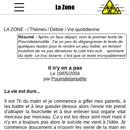
La Zone
coucou gamin
LA ZONE
-
/
Thèmes
/
Débile
/
Vie quotidienne
Résumé :
Après un faux départ, voici le premier texte de
Pourridelamoëlle. J'ai un peu du dégangrener le texte de
quelques fautes pour le rendre un peu lisible, en tentant
toutefois de ne pas dénaturer le coté très euh... spontané
du style. Le truc bizarre, c'est que ce texte incroyablement
stupide m'a fait marrer. Faut que j'aille me faire soigner.
Il n'y en a pas
Le 19/05/2004
par
Pourridelamoëlle
La vie est dure...
Il est 7h du matin et je commence a gifler mes parents, à
les battre et à leur gueuler dessus alors l'envie me prend
d'attraper la fourchette et à leur enlever tout organe vital
morceau par morceau. Ca y est les deux sont mort mais il
n'y en a toujours pas alors le suicide me vient à l'idée. Je
commence doucement a m'ouvrir les veine de la main en