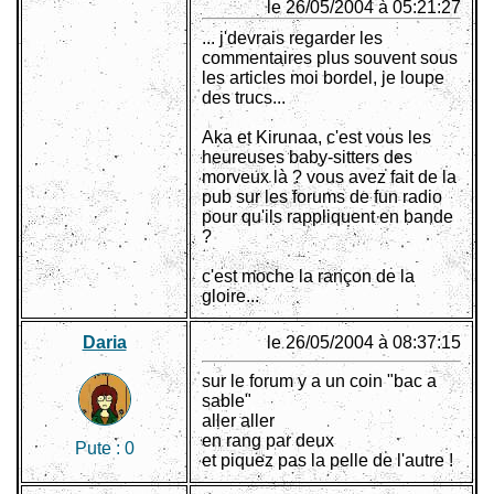
le 26/05/2004 à 05:21:27
... j'devrais regarder les
commentaires plus souvent sous
les articles moi bordel, je loupe
des trucs...
Aka et Kirunaa, c'est vous les
heureuses baby-sitters des
morveux là ? vous avez fait de la
pub sur les forums de fun radio
pour qu'ils rappliquent en bande
?
c'est moche la rançon de la
gloire...
Daria
le 26/05/2004 à 08:37:15
sur le forum y a un coin "bac a
sable"
aller aller
en rang par deux
Pute :
0
et piquez pas la pelle de l'autre !