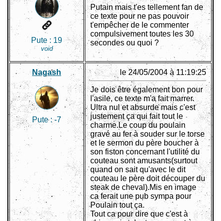
Putain mais t'es tellement fan de
ce texte pour ne pas pouvoir
t'empêcher de le commenter
compulsivement toutes les 30
Pute :
19
secondes ou quoi ?
void
Nagash
le 24/05/2004 à 11:19:25
Je dois être également bon pour
l'asile, ce texte m'a fait marrer.
Ultra nul et absurde mais c'est
justement ça qui fait tout le
Pute :
-7
charme.Le coup du poulain
gravé au fer à souder sur le torse
et le sermon du père boucher à
son fiston concernant l'utilité du
couteau sont amusants(surtout
quand on sait qu'avec le dit
couteau le père doit découper du
steak de cheval).Mis en image
ca ferait une pub sympa pour
Poulain tout ça.
Tout ca pour dire que c'est à