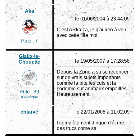
Aka
le 01/06/2004 à 23:44:09
C'est ARka ça, je n'ai rien à voir
avec cette fille moi.
Pute :
7
Glaüx-le-
le 19/05/2007 à 17:28:58
Chouette
Depuis la Zone a su se recentrer
sur de vrais sujets importants
comme la bite les culs et la
sodomie sur animaux empaillés.
Pute :
89
Heureusement.
à cloaque
chtarvé
le 22/01/2008 à 11:02:09
t complètement dingue d'écrire
des trucs come sa