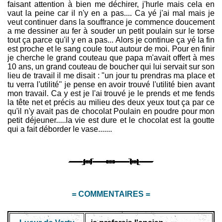
faisant attention à bien me déchirer, j'hurle mais cela en
vaut la peine car il n'y en a pas.... Ca yé j'ai mal mais je
veut continuer dans la souffrance je commence doucement
a me dessiner au fer à souder un petit poulain sur le torse
tout ça parce qu'il y en a pas... Alors je continue ça yé la fin
est proche et le sang coule tout autour de moi. Pour en finir
je cherche le grand couteau que papa m'avait offert à mes
10 ans, un grand couteau de boucher qui lui servait sur son
lieu de travail il me disait : "un jour tu prendras ma place et
tu verra l'utilité" je pense en avoir trouvé l'utilité bien avant
mon travail. Ca y est je l'ai trouvé je le prends et me fends
la tête net et précis au milieu des deux yeux tout ça par ce
qu'il n'y avait pas de chocolat Poulain en poudre pour mon
petit déjeuner.....la vie est dure et le chocolat est la goutte
qui a fait déborder le vase.......
= COMMENTAIRES =