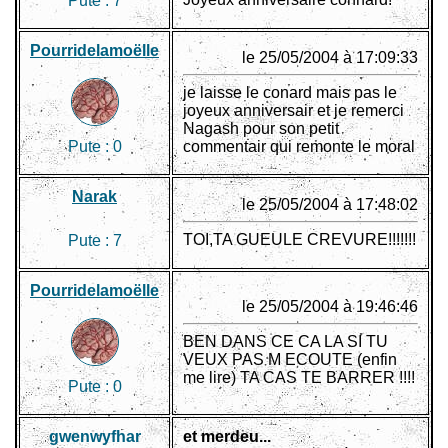
Pute :
7
Pourridelamoëlle
le 25/05/2004 à 17:09:33
je laisse le conard mais pas le
joyeux anniversair et je remerci
Nagash pour son petit
Pute :
0
commentair qui remonte le moral
Narak
le 25/05/2004 à 17:48:02
TOI,TA GUEULE CREVURE!!!!!!!
Pute :
7
Pourridelamoëlle
le 25/05/2004 à 19:46:46
BEN DANS CE CA LA SI TU
VEUX PAS M ECOUTE (enfin
me lire) TA CAS TE BARRER !!!!
Pute :
0
gwenwyfhar
et merdeu...