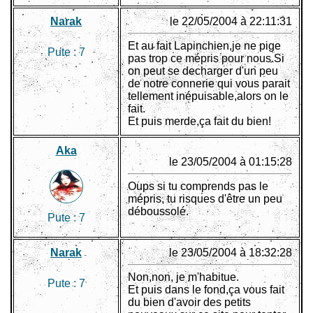
Narak
le 22/05/2004 à 22:11:31
Et au fait Lapinchien,je ne pige
Pute :
7
pas trop ce mépris pour nous.Si
on peut se decharger d'un peu
de notre connerie qui vous parait
tellement inépuisable,alors on le
fait.
Et puis merde,ça fait du bien!
Aka
le 23/05/2004 à 01:15:28
Oups si tu comprends pas le
mépris, tu risques d'être un peu
déboussolé.
Pute :
7
Narak
le 23/05/2004 à 18:32:28
Non,non, je m'habitue.
Pute :
7
Et puis dans le fond,ça vous fait
du bien d'avoir des petits