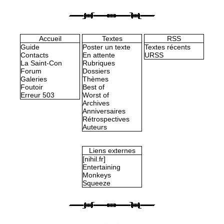
Accueil
Textes
RSS
Guide
Poster un texte
Textes récents
Contacts
En attente
URSS
La Saint-Con
Rubriques
Forum
Dossiers
Galeries
Thèmes
Foutoir
Best of
Erreur 503
Worst of
Archives
Anniversaires
Rétrospectives
Auteurs
Liens externes
[nihil.fr]
Entertaining
Monkeys
Squeeze