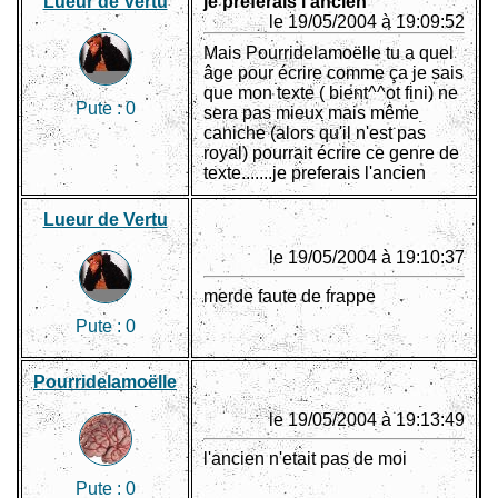
Lueur de Vertu
je preferais l'ancien
le 19/05/2004 à 19:09:52
Mais Pourridelamoëlle tu a quel
âge pour écrire comme ça je sais
que mon texte ( bient^^ot fini) ne
Pute :
0
sera pas mieux mais même
caniche (alors qu'il n'est pas
royal) pourrait écrire ce genre de
texte.......je preferais l'ancien
Lueur de Vertu
le 19/05/2004 à 19:10:37
merde faute de frappe
Pute :
0
Pourridelamoëlle
le 19/05/2004 à 19:13:49
l'ancien n'etait pas de moi
Pute :
0