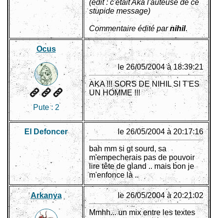
(edit : c'était Aka l'auteuse de ce
stupide message)
Commentaire édité par
nihil
.
Ocus
le 26/05/2004 à 18:39:21
AKA !!! SORS DE NIHIL SI T'ES
UN HOMME !!!
Pute :
2
El Defoncer
le 26/05/2004 à 20:17:16
bah mm si gt sourd, sa
m'empecherais pas de pouvoir
lire tête de gland .. mais bon je
m'enfonce là ..
Arkanya
le 26/05/2004 à 20:21:02
Mmhh... un mix entre les textes