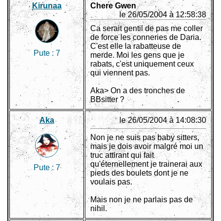
Kirunaa
Chere Gwen
le 26/05/2004 à 12:58:38
Ca serait gentil de pas me coller
de force les conneries de Daria.
C'est elle la rabatteuse de
Pute :
7
merde. Moi les gens que je
rabats, c'est uniquement ceux
qui viennent pas.
Aka> On a des tronches de
BBsitter ?
Aka
le 26/05/2004 à 14:08:30
Non je ne suis pas baby sitters,
mais je dois avoir malgré moi un
truc attirant qui fait
qu'éternellement je trainerai aux
Pute :
7
pieds des boulets dont je ne
voulais pas.
Mais non je ne parlais pas de
nihil.