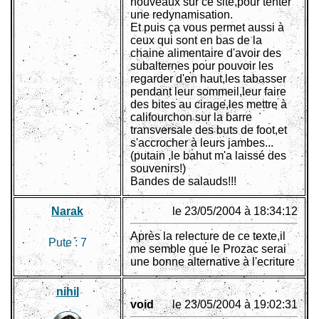
nouveaux sur ce site,pour tenter
une redynamisation.
Et puis ça vous permet aussi à
ceux qui sont en bas de la
chaine alimentaire d'avoir des
subalternes pour pouvoir les
regarder d'en haut,les tabasser
pendant leur sommeil,leur faire
des bites au cirage,les mettre à
califourchon sur la barre
transversale des buts de foot,et
s'accrocher à leurs jambes...
(putain ,le bahut m'a laissé des
souvenirs!)
Bandes de salauds!!!
Narak
le 23/05/2004 à 18:34:12
Après la relecture de ce texte,il
Pute :
7
me semble que le Prozac serai
une bonne alternative à l'ecriture
nihil
void
le 23/05/2004 à 19:02:31