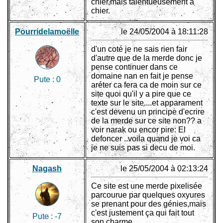
chier,mais talentueusement à
chier.
Pourridelamoëlle
le 24/05/2004 à 18:11:28
d'un coté je ne sais rien fair
d'autre que de la merde donc je
pense continuer dans ce
domaine nan en fait je pense
Pute :
0
aréter ca fera ca de moin sur ce
site quoi qu'il y a pire que ce
texte sur le site....et apparament
c'est devenu un principe d'ecrire
de la merde sur ce site non?? a
voir narak ou encor pire: El
defoncer ..voila quand je voi ca
je ne suis pas si decu de moi.
Nagash
le 25/05/2004 à 02:13:24
Ce site est une merde pixelisée
parcourue par quelques oxyures
se prenant pour des génies,mais
c'est justement ça qui fait tout
Pute :
-7
son charme.