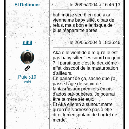
El Defoncer
le 26/05/2004 à 16:46:13
bah moi je veu bien que aka
vienne me baby sitté. c pas de
refus, mais bon elle risque de
plus réaparaitre aprés.
nihil
le 26/05/2004 à 18:36:46
Aka elle vient de dire qu'elle est
pas baby sitter, t'es sourd ou quoi
? Il parait que c'est le deuxième
effet kisscool de la masturbation
d'ailleurs.
Pute :
19
En parlant de ça, sache que j'ai
void
passé l'âge de servir de
fantasme aux premiers émois
d'ados pré-pubères. Je pourrai
être ta mère sérieux.
Et Aka elle en a surtout marre
qu'on ne s'adresse pas à elle
directement putain de bordel de
merde.