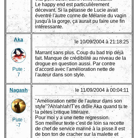
Le happy end est particulièrement
décevant. Si la pétasse de Lucie avait
éventré l'autre conne de Mélanie du vagin
jusqu'à la gorge, ça aurait pu faire une fin
intéressante.
Aka
le 10/09/2004 à 21:18:25
Marrant sans plus. Coup du bad trip déjà
fait. Manque de crédibilité au niveau de la
drogue en question aussi. Par contre
Pute :
d'accord avec l'amélioration nette de
7
l'auteur dans son style.
Nagash
le 11/09/2004 à 00:04:11
"Amélioration nette de l'auteur dans son
style"?Ah!ah!ah!T'es drôle Aka quand tu te
la pètes critique littéraire.
Pour moi y a une nette regression.
Pute :
Son meilleur texte c'est de loin sa recette
-7
de chef de service mariné à la pisse.Il est
de bon ton de cracher sur la malette et