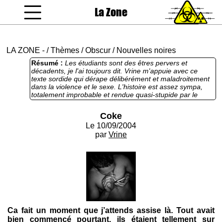
La Zone
coucou gamin
LA ZONE
-
/
Thèmes
/
Obscur
/
Nouvelles noires
Résumé :
Les étudiants sont des êtres pervers et
décadents, je l'ai toujours dit. Vrine m'appuie avec ce
texte sordide qui dérape délibérément et maladroitement
dans la violence et le sexe. L'histoire est assez sympa,
totalement improbable et rendue quasi-stupide par le
manque de développement, mais sympa. Le style, ça
s'arrange pas par contre, ça fout un peu mal au crâne
Coke
quand même. Y a des très bons trucs, et aussi des très
Le 10/09/2004
mauvais.
par
Vrine
Ca fait un moment que j’attends assise là. Tout avait
bien commencé pourtant, ils étaient tellement sur