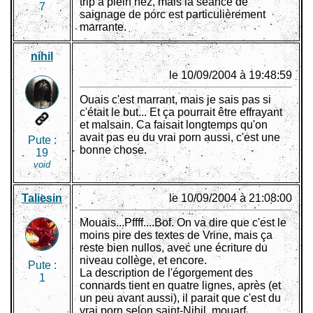
trip à plein nez, mais la séance de
7
saignage de porc est particulièrement
marrante.
nihil
le 10/09/2004 à 19:48:59
Ouais c'est marrant, mais je sais pas si
c'était le but... Et ça pourrait être effrayant
et malsain. Ca faisait longtemps qu'on
avait pas eu du vrai porn aussi, c'est une
Pute :
bonne chose.
19
void
Taliesin
le 10/09/2004 à 21:08:00
Mouais...Pffff....Bof. On va dire que c'est le
moins pire des textes de Vrine, mais ça
reste bien nullos, avec une écriture du
niveau collège, et encore.
Pute :
La description de l'égorgement des
1
connards tient en quatre lignes, après (et
un peu avant aussi), il parait que c'est du
vrai porn selon saint-Nihil, mouarf...