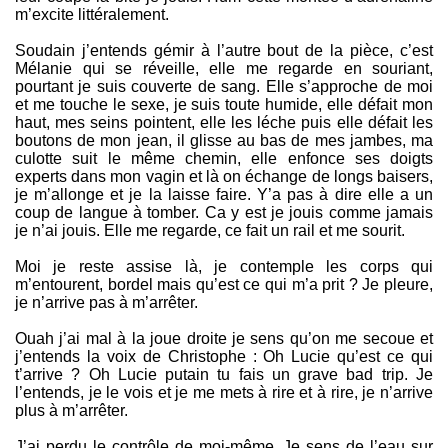
m’excite littéralement.
Soudain j’entends gémir à l’autre bout de la pièce, c’est
Mélanie qui se réveille, elle me regarde en souriant,
pourtant je suis couverte de sang. Elle s’approche de moi
et me touche le sexe, je suis toute humide, elle défait mon
haut, mes seins pointent, elle les léche puis elle défait les
boutons de mon jean, il glisse au bas de mes jambes, ma
culotte suit le même chemin, elle enfonce ses doigts
experts dans mon vagin et là on échange de longs baisers,
je m’allonge et je la laisse faire. Y’a pas à dire elle a un
coup de langue à tomber. Ca y est je jouis comme jamais
je n’ai jouis. Elle me regarde, ce fait un rail et me sourit.
Moi je reste assise là, je contemple les corps qui
m’entourent, bordel mais qu’est ce qui m’a prit ? Je pleure,
je n’arrive pas à m’arrêter.
Ouah j’ai mal à la joue droite je sens qu’on me secoue et
j’entends la voix de Christophe : Oh Lucie qu’est ce qui
t’arrive ? Oh Lucie putain tu fais un grave bad trip. Je
l’entends, je le vois et je me mets à rire et à rire, je n’arrive
plus à m’arrêter.
J’ai perdu le contrôle de moi-même. Je sens de l’eau sur