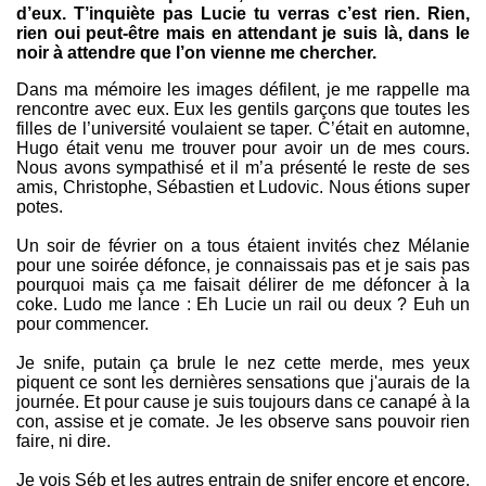
d’eux. T’inquiète pas Lucie tu verras c’est rien. Rien,
rien oui peut-être mais en attendant je suis là, dans le
noir à attendre que l’on vienne me chercher.
Dans ma mémoire les images défilent, je me rappelle ma
rencontre avec eux. Eux les gentils garçons que toutes les
filles de l’université voulaient se taper. C’était en automne,
Hugo était venu me trouver pour avoir un de mes cours.
Nous avons sympathisé et il m’a présenté le reste de ses
amis, Christophe, Sébastien et Ludovic. Nous étions super
potes.
Un soir de février on a tous étaient invités chez Mélanie
pour une soirée défonce, je connaissais pas et je sais pas
pourquoi mais ça me faisait délirer de me défoncer à la
coke. Ludo me lance : Eh Lucie un rail ou deux ? Euh un
pour commencer.
Je snife, putain ça brule le nez cette merde, mes yeux
piquent ce sont les dernières sensations que j'aurais de la
journée. Et pour cause je suis toujours dans ce canapé à la
con, assise et je comate. Je les observe sans pouvoir rien
faire, ni dire.
Je vois Séb et les autres entrain de snifer encore et encore.