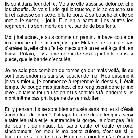
Ils sont dans leur délire. Mélane elle aussi se défonce, elle
les chauffe. Je vois Ludo qui la touche, elle se couche sur
lui et caresse son sexe, elle le porte à sa bouche et elle se
met à le sucer, il jouit. Elle en a partout. Les autres les
regardent, ils sont morts de rire, bande de bouffons.
Moi j’hallucine, je suis comme un pantin, la bave coule de
ma bouche et je m’aperçois que Mélane ne compte pas
s’arrêter là, elle chauffe les mecs un à un et voilà ça finit en
touse. Putain, il y a une odeur de sexe qui flotte dans la
pièce, quelle bande d’enculés.
Je ne sais pas combien de temps ça dur mais voilà, ils se
sont tous endormis sans se soucier de moi. Heureusement
je vais mieux, je commence à reprendre le dessus, il était
temps. Je bouge mes jambes, elles réagissent donc je me
lève. Je fais le tour du salon et ils sont tous là, endormis. Ils
n’ont même pas prit la peine de se rhabiller.
En y pensant ils se sont bien amusés sans moi et si c’était
à mon tour de jouer ? J’attrape la lame de cutter qui a servi
à faire les rails et je leur tranche la gorge. Ils n’ont pas l’air
de souffrir, dommage. Le sang coule et coule encore,
sincèrement j’en mouille ma petite culotte, c’est sur si je
leur coupe la bite je jouis. Hum cette montée d’adrénaline