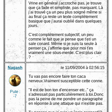
Vrine en général j'accroche pas, je trouve
que ça fade et simpliste, pas marquant. Là
j'ai trouvé ça un peu plus soigné même si
au final ça reste un texte complètement
basique que j'aurai oublié dans quelques
jours.
C'est complètement subjectif, un peu
comme le fait que je pense que t'es un
sale conard. Même si je suis la seule à
penser ça, j'affirme que pour moi t'es
vraiment une sous-merde. C'est plus clair
?
Nagash
le 11/09/2004 à 02:56:15
Tu vas pas encore faire ton caca
nerveux.Vraiment susceptible cette conne.
"Il est de bon ton d'encenser etc.." ça
Pute :
s'adressait pas particulièrement à toi.Donc
-7
pas la peine de me pondre un paragraphe
en réponse à une attaque qui n'existe pas.