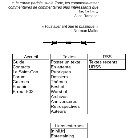
« Je trouve parfois, sur la Zone, les commentaires et
commentaires de commentaires plus intéressants que
les textes. »
Alice Rameliet
« Plus aliénant que le plastique. »
Norman Mailer
Accueil
Textes
RSS
Guide
Poster un texte
Textes récents
Contacts
En attente
URSS
La Saint-Con
Rubriques
Forum
Dossiers
Galeries
Thèmes
Foutoir
Best of
Erreur 503
Worst of
Archives
Anniversaires
Rétrospectives
Auteurs
Liens externes
[nihil.fr]
Entertaining