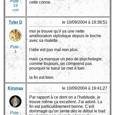
Pute :
cette conne.
19
void
Tyler D
le 10/09/2004 à 19:38:51
moi je trouve qu'il ya une nette
amélioration stylistique depuis le boche
avec sa malette
Pute :
l'idée est pas mal non plus.
1
mais ça manque un peu de psychologie,
comme toujours, on comprend pas
pourquoi le tueur se met à tuer.
la fin est bien
Kirunaa
le 10/09/2004 à 19:41:27
Par rapport à ce dont on a l'habitude, je
trouve même ça excellent. J'ai adoré. La
fin est particulièrement bonne. C'est
dommage qu'on sente dès le début le bad
Pute :