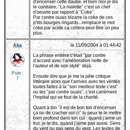
d'encenser cette daube, et bien moi je dis
le contraire, "La malette" c'est un chef
d'oeuvre par rapport à "Coke".
Par contre ouais bizarre la coke de ces
p'tits bourges ringards...remplace le mot
coke par acide ca collera peut être un peu
plus.
Aka
le 11/09/2004 à 01:44:42
La phrase entière c'était "par contre
d'accord avec l'amélioration nette de
l'auteur et de son style" déjà.
Pute :
Ensuite dire que je me la pète critique
7
littéraire alors que t'arrives avec tes vérités
toutes faites à la "son meilleur texte c'est"
ou tes "par contre ouais", c'est carrément
l'hopital qui se fout de la charité.
Quant à ton "il est de bon ton d'encenser
ça ou de cracher sur ci" tu peux te le mettre
bien profond dans ton cul : quand j'aime un
truc je le dis, quand j'aime pas aussi. Sens
du vent ou pas sens du vent. Les textes de