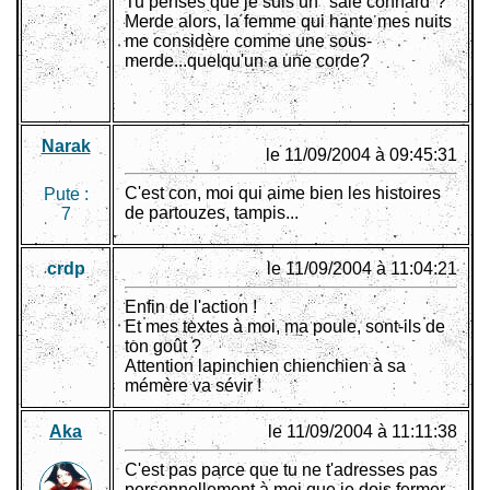
Tu penses que je suis un "sale connard"?
Merde alors, la femme qui hante mes nuits
me considère comme une sous-
merde...quelqu'un a une corde?
Narak
le 11/09/2004 à 09:45:31
C'est con, moi qui aime bien les histoires
Pute :
de partouzes, tampis...
7
crdp
le 11/09/2004 à 11:04:21
Enfin de l'action !
Et mes textes à moi, ma poule, sont-ils de
ton goût ?
Attention lapinchien chienchien à sa
mémère va sévir !
Aka
le 11/09/2004 à 11:11:38
C'est pas parce que tu ne t'adresses pas
personnellement à moi que je dois fermer