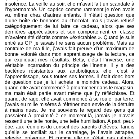
insolence. La veille au soir, elle m’avait fait un scandale à
l’hypermarché. Un caprice comme rarement je n’en avais
vu, même chez d’autres enfants. Il n’était question que
d’une boîte de bonbons au chocolat, mais j’avais refusé
catégoriquement de lui faire ce cadeau, alors que ses
dernières appréciations et son comportement en classe
m’avaient été décrits comme «éxécrables ». Quand je suis
entré au CP, je savais lire sans aucun problème. Mais au
contraire de ma fille, j’avais fait preuve d’un maximum de
bonne volonté dans mon apprentissage de la lecture, ce
qui expliquait mes résultats. Betty, c’était l’inverse, une
véritable incarnation du principe de l’inertie. Il y a des
bactéries résistantes aux antibiotiques, elle, c’est à
l’apprentissage, sous toutes ses formes. Il était donc hors
de question que je lui achète le moindre cadeau. Alors,
quand elle avait commencé à pleurnicher dans le magasin,
ma main était partie avant même que j’y réfléchisse. Et
quand, de rage, elle avait commencé à se rouler par terre,
j’avais eu mille misères à réfréner mon envie de la détruire
à mains nues. Je me souviens le regard des gens qui
passaient à proximité à ce moment-là, jamais je n’avais
ressenti une telle honte, une telle humiliation. A part, peut-
être, aux réunions du conseil des parents d’élèves. Tandis
qu’elle se tortillait sur le carrelage, je l’avais attrapée,
relevée, prévenue. Et comme elle ne s’était pas calmée,