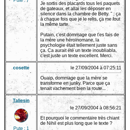
Pute :
7
Je sortis des placards tous les paquets
de gateaux, et allai les déposer en
silence dans la chambre de Betty. " : ça
à chaque fois que je le relis, ça me fout
la même tarte.
Putain, c'est dommage que t'es fais de
la mère une héroïnomane, la
psychologie était tellement juste sans
ça. Ca aurait été un texte inoubliabla,
c'est juste un texte excellent. Merci.
cosette
le 27/09/2004 à 07:25:11
Ouaip, dommage que la mère se
transforme en junky. Parce que ça
tenait vachement bien la route...
Taliesin
le 27/09/2004 à 08:56:21
Et pourquoi le commentaire très chiant
de Nihil est plus long que le texte ?
Pute :
1