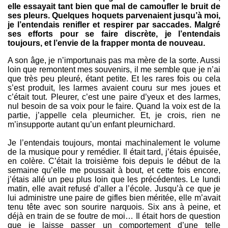
elle essayait tant bien que mal de camoufler le bruit de
ses pleurs. Quelques hoquets parvenaient jusqu’à moi,
je l’entendais renifler et respirer par saccades. Malgré
ses efforts pour se faire discrète, je l’entendais
toujours, et l’envie de la frapper monta de nouveau.
A son âge, je n’importunais pas ma mère de la sorte. Aussi
loin que remontent mes souvenirs, il me semble que je n’ai
que très peu pleuré, étant petite. Et les rares fois ou cela
s’est produit, les larmes avaient couru sur mes joues et
c’était tout. Pleurer, c’est une paire d’yeux et des larmes,
nul besoin de sa voix pour le faire. Quand la voix est de la
partie, j’appelle cela pleurnicher. Et, je crois, rien ne
m’insupporte autant qu’un enfant pleurnichard.
Je l’entendais toujours, montai machinalement le volume
de la musique pour y remédier. Il était tard, j’étais épuisée,
en colère. C’était la troisième fois depuis le début de la
semaine qu’elle me poussait à bout, et cette fois encore,
j’étais allé un peu plus loin que les précédentes. Le lundi
matin, elle avait refusé d’aller a l’école. Jusqu’à ce que je
lui administre une paire de gifles bien méritée, elle m’avait
tenu tête avec son sourire narquois. Six ans à peine, et
déjà en train de se foutre de moi… Il était hors de question
que je laisse passer un comportement d’une telle