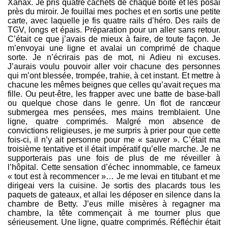
Xanax. Je pris quatre cachets de chaque boîte et les posai
près du miroir. Je fouillai mes poches et en sortis une petite
carte, avec laquelle je fis quatre rails d’héro. Des rails de
TGV, longs et épais. Préparation pour un aller sans retour.
C’était ce que j’avais de mieux à faire, de toute façon. Je
m’envoyai une ligne et avalai un comprimé de chaque
sorte. Je n’écrirais pas de mot, ni Adieu ni excuses.
J’aurais voulu pouvoir aller voir chacune des personnes
qui m’ont blessée, trompée, trahie, à cet instant. Et mettre à
chacune les mêmes beignes que celles qu’avait reçues ma
fille. Ou peut-être, les frapper avec une batte de base-ball
ou quelque chose dans le genre. Un flot de rancœur
submergea mes pensées, mes mains tremblaient. Une
ligne, quatre comprimés. Malgré mon absence de
convictions religieuses, je me surpris à prier pour que cette
fois-ci, il n’y ait personne pour me « sauver ». C’était ma
troisième tentative et il était impératif qu’elle marche. Je ne
supporterais pas une fois de plus de me réveiller à
l’hôpital. Cette sensation d’échec innommable, ce fameux
« tout est à recommencer »… Je me levai en titubant et me
dirigeai vers la cuisine. Je sortis des placards tous les
paquets de gateaux, et allai les déposer en silence dans la
chambre de Betty. J’eus mille misères à regagner ma
chambre, la tête commençait à me tourner plus que
sérieusement. Une ligne, quatre comprimés. Réfléchir était