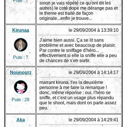
Pute :
7
sinon je vais répété ce qu'ont dit les
autres) le coté dope me dérange pas et
le theme est traité de façon
originale...enfin je trouve...
Kirunaa
le 29/09/2004 à 13:39:10
J'aime bien aussi. Ça se lit sans
problème et avec beaucoup de plaisir.
Par contre le sniffage d'héro...
effectivement si elle la sniffe elle a peu
Pute :
7
de chances de s'en sortir.
Nounourz
le 29/09/2004 à 14:14:17
marrant kiruna, t'es la deuxième
personne à me faire la remarque !
donc, même réponse : oui, l'héro se
sniffe, et c'est un usage plus répandu
Pute :
28
que le shoot, mais dont on parle assez
peu.
Aka
le 29/09/2004 à 14:29:41