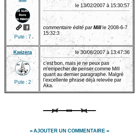
le 13/02/2007 à 15:30:57
commentaire édité par
Mill
le 2008-6-7
15:32:3
Pute :
7
Kwizera
le 30/08/2007 à 13:47:36
c'est bon, mais je ne peux pas
m'empecher de penser comme Mill
quant au dernier paragraphe. Malgré
l'excellente phrase déjà relevée par
Pute :
2
Aka.
= AJOUTER UN COMMENTAIRE =