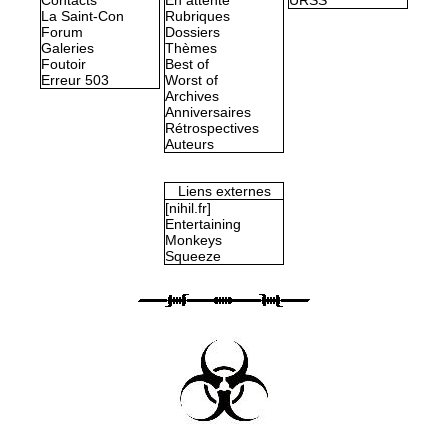
La Saint-Con
Rubriques
Forum
Dossiers
Galeries
Thèmes
Foutoir
Best of
Erreur 503
Worst of
Archives
Anniversaires
Rétrospectives
Auteurs
Liens externes
[nihil.fr]
Entertaining
Monkeys
Squeeze