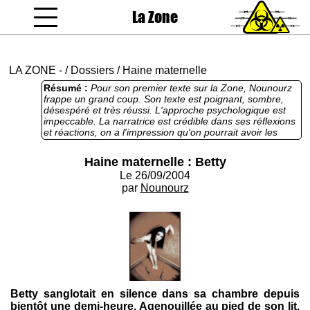
La Zone
coucou gamin
LA ZONE
-
/
Dossiers
/
Haine maternelle
Résumé :
Pour son premier texte sur la Zone, Nounourz
frappe un grand coup. Son texte est poignant, sombre,
désespéré et très réussi. L'approche psychologique est
impeccable. La narratrice est crédible dans ses réflexions
et réactions, on a l'impression qu'on pourrait avoir les
mêmes à sa place. Progression bien dosée, ça monte
doucement en puissance et la situation vire naturellement
Haine maternelle : Betty
au cauchemardesque, sans artifice boiteux. Super bon.
Le 26/09/2004
par
Nounourz
Betty sanglotait en silence dans sa chambre depuis
bientôt une demi-heure. Agenouillée au pied de son lit,