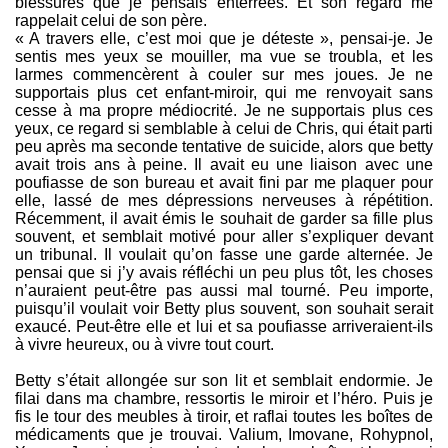
blessures que je pensais enterrées. Et son regard me
rappelait celui de son père.
« A travers elle, c’est moi que je déteste », pensai-je. Je
sentis mes yeux se mouiller, ma vue se troubla, et les
larmes commencèrent à couler sur mes joues. Je ne
supportais plus cet enfant-miroir, qui me renvoyait sans
cesse à ma propre médiocrité. Je ne supportais plus ces
yeux, ce regard si semblable à celui de Chris, qui était parti
peu après ma seconde tentative de suicide, alors que betty
avait trois ans à peine. Il avait eu une liaison avec une
poufiasse de son bureau et avait fini par me plaquer pour
elle, lassé de mes dépressions nerveuses à répétition.
Récemment, il avait émis le souhait de garder sa fille plus
souvent, et semblait motivé pour aller s’expliquer devant
un tribunal. Il voulait qu’on fasse une garde alternée. Je
pensai que si j’y avais réfléchi un peu plus tôt, les choses
n’auraient peut-être pas aussi mal tourné. Peu importe,
puisqu’il voulait voir Betty plus souvent, son souhait serait
exaucé. Peut-être elle et lui et sa poufiasse arriveraient-ils
à vivre heureux, ou à vivre tout court.
Betty s’était allongée sur son lit et semblait endormie. Je
filai dans ma chambre, ressortis le miroir et l’héro. Puis je
fis le tour des meubles à tiroir, et raflai toutes les boîtes de
médicaments que je trouvai. Valium, Imovane, Rohypnol,