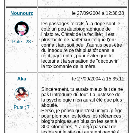
Nounourz
le 27/09/2004 à 12:38:38
les passages relatifs à la dope sont le
coté un peu autobiographique de
l'histoire. C'était de la facilité : il est
plus facile de parler sur ce que l'on
Pute :
28
connait tant soit peu. J'aurais peut-être
du introduire ce fait plus tôt dans le
récit, par contre, pour éviter que le
lecteur ait la sensation de "découvrir"
la toxicomanie de la mère.
Aka
le 27/09/2004 à 15:35:11
Sincèrement, tu aurais mieux fait de ne
pas l'introduire du tout. La justesse de
la psychologie n'en aurait été que plus
aboutie.
Pute :
7
Perso, je pense que c'est un vrai piège
pour plomber les textes les références
biographiques, en plus on les sent à
300 kilomètres. Y a déjà pas mal de
textes sur le site qui auraient gagné à