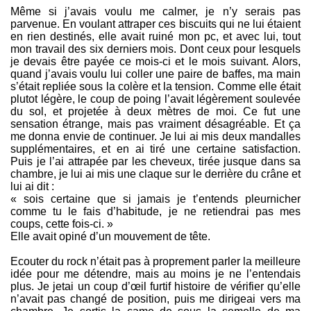
Même si j’avais voulu me calmer, je n’y serais pas
parvenue. En voulant attraper ces biscuits qui ne lui étaient
en rien destinés, elle avait ruiné mon pc, et avec lui, tout
mon travail des six derniers mois. Dont ceux pour lesquels
je devais être payée ce mois-ci et le mois suivant. Alors,
quand j’avais voulu lui coller une paire de baffes, ma main
s’était repliée sous la colère et la tension. Comme elle était
plutot légère, le coup de poing l’avait légèrement soulevée
du sol, et projetée à deux mètres de moi. Ce fut une
sensation étrange, mais pas vraiment désagréable. Et ça
me donna envie de continuer. Je lui ai mis deux mandalles
supplémentaires, et en ai tiré une certaine satisfaction.
Puis je l’ai attrapée par les cheveux, tirée jusque dans sa
chambre, je lui ai mis une claque sur le derrière du crâne et
lui ai dit :
« sois certaine que si jamais je t’entends pleurnicher
comme tu le fais d’habitude, je ne retiendrai pas mes
coups, cette fois-ci. »
Elle avait opiné d’un mouvement de tête.
Ecouter du rock n’était pas à proprement parler la meilleure
idée pour me détendre, mais au moins je ne l’entendais
plus. Je jetai un coup d’œil furtif histoire de vérifier qu’elle
n’avait pas changé de position, puis me dirigeai vers ma