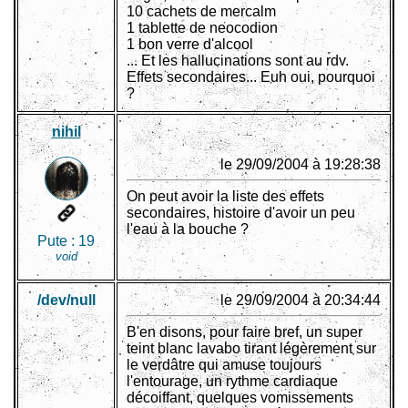
10 cachets de mercalm
1 tablette de neocodion
1 bon verre d'alcool
... Et les hallucinations sont au rdv.
Effets secondaires... Euh oui, pourquoi
?
nihil
le 29/09/2004 à 19:28:38
On peut avoir la liste des effets
secondaires, histoire d'avoir un peu
l'eau à la bouche ?
Pute :
19
void
/dev/null
le 29/09/2004 à 20:34:44
B'en disons, pour faire bref, un super
teint blanc lavabo tirant légèrement sur
le verdâtre qui amuse toujours
l'entourage, un rythme cardiaque
décoiffant, quelques vomissements