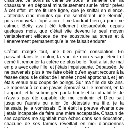
chambre. Je sortis la came de sous la semelle de ma
chaussure, en déposai minutieusement sur le miroir prévu
à cet effet, et me fit une ligne, que je sniffai en silence.
J’attendis cinq minutes qui me semblèrent une éternité,
puis renouvelai l’opération. Il me faudrait bien ça pour me
calmer. Betty avait été tellement désagréable depuis
quelques mois, que c’était vite devenu le seul moyen
véritablement efficace de me soustraire au stress et à
l’énervement permanent qu’elle me faisait endurer.
C’était, malgré tout, une bien piètre consolation. En
passant dans le couloir, la vue de mon visage éteint et
cerné fit remonter la colère de plus belle. Tout allait de mal
en pis avec cette fille, et j’étais impuissante. Dépassée. Je
ne parvenais plus à me faire obéir qu’en ayant recours à la
fessée depuis le début de l’année ; noël approchait, et j’en
étais venue aux coups de poings. Sur ma fille de six ans.
Je repensai à ce que j’avais éprouvé sur le moment, en la
frappant , et fut submergée par la honte et la culpabilité. Je
n’avais pas été capable de me contenir, et Dieu sait
jusqu’ou j’aurais pu aller. Je détestais ma fille, je la
haissais, je la vomissais. Elle était la preuve vivante que
j’étais incapable de faire une mère acceptable. Chacun de
ses caprices me signifiait mon échec dans son éducation,
chacune de ses larmes réveillait en moi d’anciennes