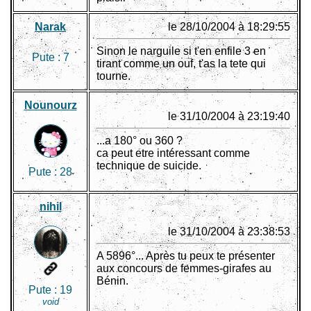
Narak
le 28/10/2004 à 18:29:55
Sinon le narguile si t'en enfile 3 en
Pute :
7
tirant comme un ouf, t'as la tete qui
tourne.
Nounourz
le 31/10/2004 à 23:19:40
...a 180° ou 360 ?
ca peut etre intéressant comme
technique de suicide.
Pute :
28
nihil
le 31/10/2004 à 23:38:53
A 5896°... Après tu peux te présenter
aux concours de femmes-girafes au
Bénin.
Pute :
19
void