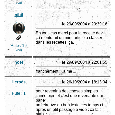
void
nihil
le 29/09/2004 à 20:39:16
En tous cas merci pour la recette dev,
ça mériterait un mini-article à classer
dans les recettes, ça.
Pute :
19
void
noel
le 29/09/2004 à 22:01:55
franchement , j'aime ...
Herpès
le 26/10/2004 à 18:13:04
pour revenir a des choses simples
Pute :
1
j'aime bien et c'est une revenante qui
parle
on retrouve du bon texte ces temps ci
apres un ptit passage a vide : ca fait
plaisir