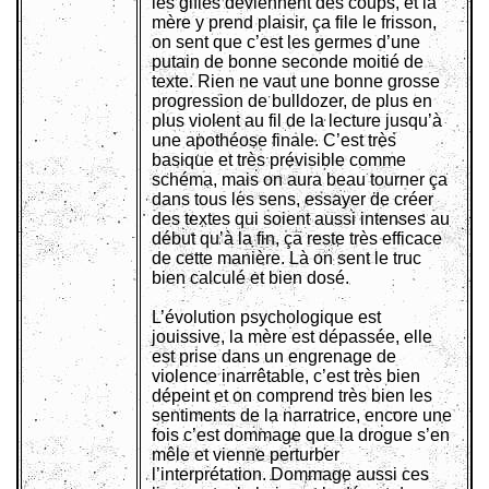
les gifles deviennent des coups, et la
mère y prend plaisir, ça file le frisson,
on sent que c’est les germes d’une
putain de bonne seconde moitié de
texte. Rien ne vaut une bonne grosse
progression de bulldozer, de plus en
plus violent au fil de la lecture jusqu’à
une apothéose finale. C’est très
basique et très prévisible comme
schéma, mais on aura beau tourner ça
dans tous les sens, essayer de créer
des textes qui soient aussi intenses au
début qu’à la fin, ça reste très efficace
de cette manière. Là on sent le truc
bien calculé et bien dosé.
L’évolution psychologique est
jouissive, la mère est dépassée, elle
est prise dans un engrenage de
violence inarrêtable, c’est très bien
dépeint et on comprend très bien les
sentiments de la narratrice, encore une
fois c’est dommage que la drogue s’en
mêle et vienne perturber
l’interprétation. Dommage aussi ces