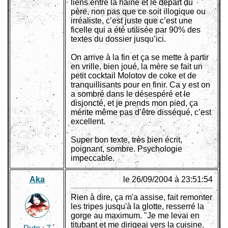
liens entre la haine et le départ du
père, non pas que ce soit illogique ou
irréaliste, c’est juste que c’est une
ficelle qui a été utilisée par 90% des
textes du dossier jusqu’ici.
On arrive à la fin et ça se mette à partir
en vrille, bien joué, la mère se fait un
petit cocktail Molotov de coke et de
tranquillisants pour en finir. Ca y est on
a sombré dans le désespéré et le
disjoncté, et je prends mon pied, ça
mérite même pas d’être disséqué, c’est
excellent.
Super bon texte, très bien écrit,
poignant, sombre. Psychologie
impeccable.
Aka
le 26/09/2004 à 23:51:54
Rien à dire, ça m'a assise, fait remonter
les tripes jusqu'à la glotte, resserré la
gorge au maximum. "Je me levai en
titubant et me dirigeai vers la cuisine.