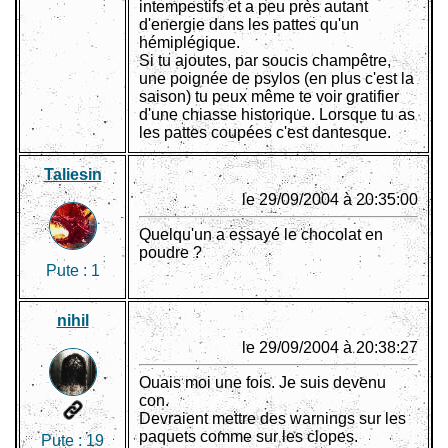
intempestifs et a peu près autant
d'energie dans les pattes qu'un
hémiplégique.
Si tu ajoutes, par soucis champêtre,
une poignée de psylos (en plus c'est la
saison) tu peux même te voir gratifier
d'une chiasse historique. Lorsque tu as
les pattes coupées c'est dantesque.
Taliesin
le 29/09/2004 à 20:35:00
Quelqu'un a essayé le chocolat en
poudre ?
Pute :
1
nihil
le 29/09/2004 à 20:38:27
Ouais moi une fois. Je suis devenu
con.
Devraient mettre des warnings sur les
paquets comme sur les clopes.
Pute :
19