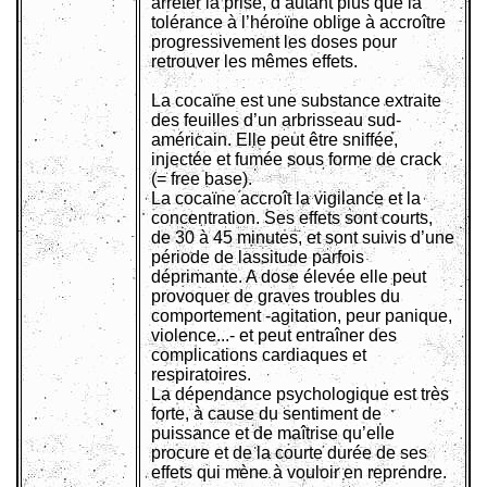
arrêter la prise, d’autant plus que la
tolérance à l’héroïne oblige à accroître
progressivement les doses pour
retrouver les mêmes effets.
La cocaïne est une substance extraite
des feuilles d’un arbrisseau sud-
américain. Elle peut être sniffée,
injectée et fumée sous forme de crack
(= free base).
La cocaïne accroît la vigilance et la
concentration. Ses effets sont courts,
de 30 à 45 minutes, et sont suivis d’une
période de lassitude parfois
déprimante. A dose élevée elle peut
provoquer de graves troubles du
comportement -agitation, peur panique,
violence...- et peut entraîner des
complications cardiaques et
respiratoires.
La dépendance psychologique est très
forte, à cause du sentiment de
puissance et de maîtrise qu’elle
procure et de la courte durée de ses
effets qui mène à vouloir en reprendre.