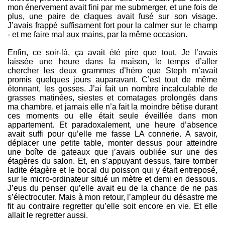
mon énervement avait fini par me submerger, et une fois de
plus, une paire de claques avait fusé sur son visage.
J’avais frappé suffisament fort pour la calmer sur le champ
- et me faire mal aux mains, par la même occasion.
Enfin, ce soir-là, ça avait été pire que tout. Je l’avais
laissée une heure dans la maison, le temps d’aller
chercher les deux grammes d’héro que Steph m’avait
promis quelques jours auparavant. C’est tout de même
étonnant, les gosses. J’ai fait un nombre incalculable de
grasses matinées, siestes et comatages prolongés dans
ma chambre, et jamais elle n’a fait la moindre bêtise durant
ces moments ou elle était seule éveillée dans mon
appartement. Et paradoxalement, une heure d’absence
avait suffi pour qu’elle me fasse LA connerie. A savoir,
déplacer une petite table, monter dessus pour atteindre
une boîte de gateaux que j’avais oubliée sur une des
étagères du salon. Et, en s’appuyant dessus, faire tomber
ladite étagère et le bocal du poisson qui y était entreposé,
sur le micro-ordinateur situé un mètre et demi en dessous.
J’eus du penser qu’elle avait eu de la chance de ne pas
s’électrocuter. Mais à mon retour, l’ampleur du désastre me
fit au contraire regretter qu’elle soit encore en vie. Et elle
allait le regretter aussi.