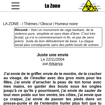
La Zone
coucou gamin
LA ZONE
-
/
Thèmes
/
Obscur
/
Humeur noire
Résumé :
Voici un monument de rage barbare, de la
violence pure, simpliste et sans états d'âme. C'est très
brutal, ça n'a ni commencement ni fin, et pas de sens
précis. Juste du bon défoulement de base. La claque
serait plus conséquente sans des petits bouts de scènes
gores un peu trop comiques pour être prises au sérieux.
Juste une envie
Le 22/11/2004
par
Arkanya
J’ai envie de te griffer, envie de te mordre, de te cracher
au visage, de t’insulter avec des gros mots pour les
filles, j’ai envie d’arracher la peau de ton torse avec
mes mains, en garder des bouts sous les ongles
jusqu’à ce qu’ils y pourrissent, j’ai envie de sauter de
tout mon poids sur ton ventre, tes côtes, j’ai envie que
ça craque, j’ai envie de passer tes pieds dans un
presse-purée et de t’entendre hurler plus fort que tu