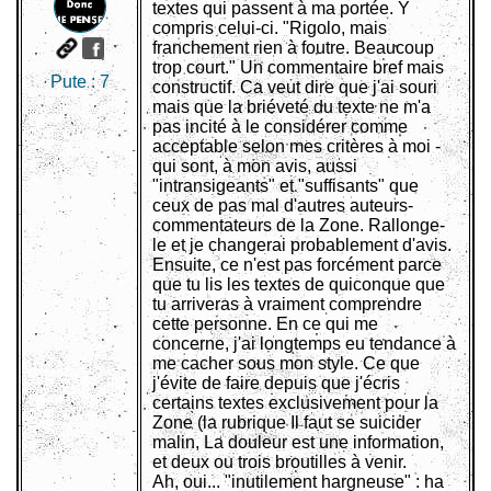
textes qui passent à ma portée. Y
compris celui-ci. "Rigolo, mais
franchement rien à foutre. Beaucoup
trop court." Un commentaire bref mais
Pute :
7
constructif. Ca veut dire que j'ai souri
mais que la briéveté du texte ne m'a
pas incité à le considérer comme
acceptable selon mes critères à moi -
qui sont, à mon avis, aussi
"intransigeants" et "suffisants" que
ceux de pas mal d'autres auteurs-
commentateurs de la Zone. Rallonge-
le et je changerai probablement d'avis.
Ensuite, ce n'est pas forcément parce
que tu lis les textes de quiconque que
tu arriveras à vraiment comprendre
cette personne. En ce qui me
concerne, j'ai longtemps eu tendance à
me cacher sous mon style. Ce que
j'évite de faire depuis que j'écris
certains textes exclusivement pour la
Zone (la rubrique Il faut se suicider
malin, La douleur est une information,
et deux ou trois broutilles à venir.
Ah, oui... "inutilement hargneuse" : ha