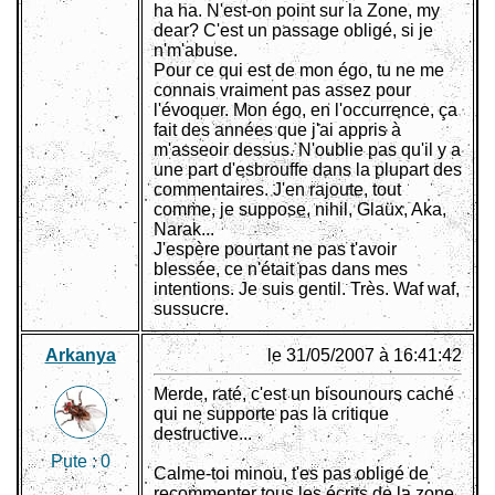
ha ha. N'est-on point sur la Zone, my
dear? C'est un passage obligé, si je
n'm'abuse.
Pour ce qui est de mon égo, tu ne me
connais vraiment pas assez pour
l'évoquer. Mon égo, en l'occurrence, ça
fait des années que j'ai appris à
m'asseoir dessus. N'oublie pas qu'il y a
une part d'esbrouffe dans la plupart des
commentaires. J'en rajoute, tout
comme, je suppose, nihil, Glaüx, Aka,
Narak...
J'espère pourtant ne pas t'avoir
blessée, ce n'était pas dans mes
intentions. Je suis gentil. Très. Waf waf,
sussucre.
Arkanya
le 31/05/2007 à 16:41:42
Merde, raté, c'est un bisounours caché
qui ne supporte pas la critique
destructive...
Pute :
0
Calme-toi minou, t'es pas obligé de
recommenter tous les écrits de la zone,