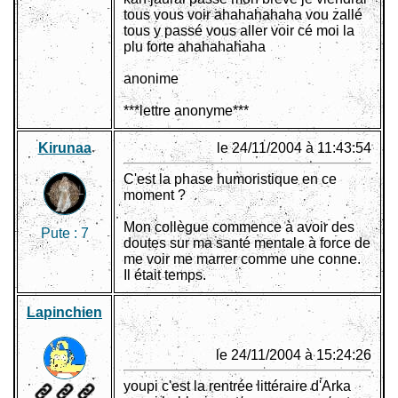
tous vous voir ahahahahaha vou zallé
tous y passé vous aller voir cé moi la
plu forte ahahahahaha
anonime
***lettre anonyme***
Kirunaa
le 24/11/2004 à 11:43:54
C'est la phase humoristique en ce
moment ?
Mon collègue commence à avoir des
Pute :
7
doutes sur ma santé mentale à force de
me voir me marrer comme une conne.
Il était temps.
Lapinchien
le 24/11/2004 à 15:24:26
youpi c'est la rentrée littéraire d'Arka