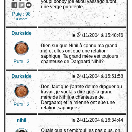
youpi bobby joe et/ou vassago a/ont
une verge purulente
Pute :
98
à mort
Darkside
le 24/11/2004 à 15:48:46
Bien sur que Nihil à connu ma grand
mère, elles ont eue une relation
saphique. Ta grand mère est toujours
Pute :
2
chanteuse de Dargaard Nihil?
Darkside
le 24/11/2004 à 15:51:58
Bon, faut que j'arrete de me droguer au
travail, je voulais dire que la grand
mère de Nihil(la chanteuse de
Dargaard) et la mienne ont eue une
Pute :
2
relation saphique...
nihil
le 24/11/2004 à 16:34:44
Ouais ouais t'embrouilles pas plus, on