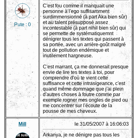
C'est fou comme il manquait une
personne à l'ego suffisamment
surdimmensionné (à part Aka bien sûr)
et au talent présupposé assez
Pute :
0
incontestable (à part nihil bien sûr) qui
se permette de systématiquemnt
dénigrer tous les textes qui passent à
sa portée, avec un arrière-goût malgré
tout de pollution endémique et
inutilement hargneuse.
C'est marrant, ça me donnerait presque
envie de lire tes textes à toi, pour
comprendre d'où te vient cette
suffisance et cette intrasigeance, c'est
quand même dommage que j'ai plein
d'autres choses à foutre comme par
exemple rogner mes ongles de pied ou
me concentrer sur l'écoute de la
pousse de mes cheveux.
Mill
le 31/05/2007 à 16:06:03
Arkanya, je ne dénigre pas tous les