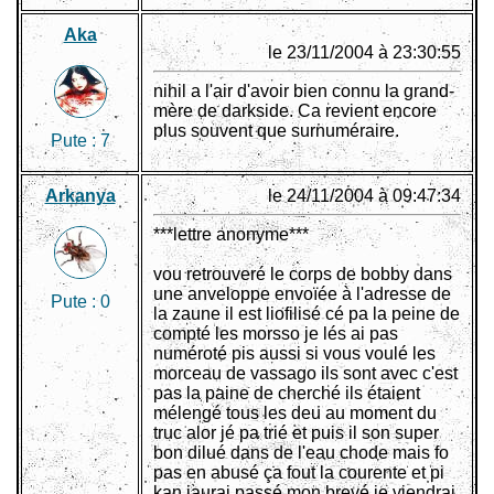
Aka
le 23/11/2004 à 23:30:55
nihil a l'air d'avoir bien connu la grand-
mère de darkside. Ca revient encore
plus souvent que surnuméraire.
Pute :
7
Arkanya
le 24/11/2004 à 09:47:34
***lettre anonyme***
vou retrouveré le corps de bobby dans
une anveloppe envoïée à l'adresse de
Pute :
0
la zaune il est liofilisé cé pa la peine de
compté les morsso je lés ai pas
numéroté pis aussi si vous voulé les
morceau de vassago ils sont avec c'est
pas la paine de cherché ils étaient
mélengé tous les deu au moment du
truc alor jé pa trié et puis il son super
bon dilué dans de l'eau chode mais fo
pas en abusé ça fout la courente et pi
kan jaurai passé mon brevé je viendrai