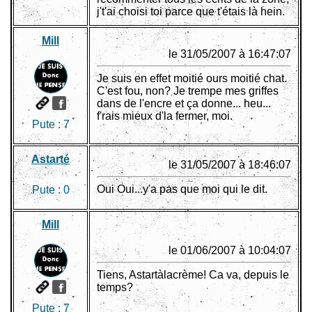
j't'ai choisi toi parce que t'étais là hein.
Mill
le 31/05/2007 à 16:47:07
Je suis en effet moitié ours moitié chat.
C'est fou, non? Je trempe mes griffes
dans de l'encre et ça donne... heu...
f'rais mieux d'la fermer, moi.
Pute :
7
Astarté
le 31/05/2007 à 18:46:07
Oui Oui...y'a pas que moi qui le dit.
Pute :
0
Mill
le 01/06/2007 à 10:04:07
Tiens, Astartàlacrème! Ca va, depuis le
temps?
Pute :
7