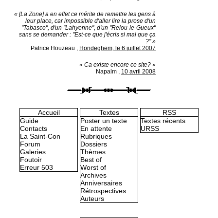
« [La Zone] a en effet ce mérite de remettre les gens à
leur place, car impossible d'aller lire la prose d'un
"Tabasco", d'un "Lahyenne", d'un "Relou-le-Gueux"
sans se demander : "Est-ce que j'écris si mal que ça
?" »
Patrice Houzeau
,
Hondeghem, le 6 juillet 2007
« Ca existe encore ce site? »
Napalm
,
10 avril 2008
Accueil
Textes
RSS
Guide
Poster un texte
Textes récents
Contacts
En attente
URSS
La Saint-Con
Rubriques
Forum
Dossiers
Galeries
Thèmes
Foutoir
Best of
Erreur 503
Worst of
Archives
Anniversaires
Rétrospectives
Auteurs