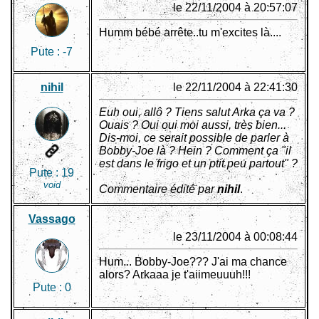
le 22/11/2004 à 20:57:07
Humm bébé arrête..tu m'excites là....
Pute :
-7
nihil
le 22/11/2004 à 22:41:30
Euh oui, allô ? Tiens salut Arka ça va ?
Ouais ? Oui oui moi aussi, très bien...
Dis-moi, ce serait possible de parler à
Bobby-Joe là ? Hein ? Comment ça "il
est dans le frigo et un ptit peu partout" ?
Pute :
19
void
Commentaire édité par
nihil
.
Vassago
le 23/11/2004 à 00:08:44
Hum... Bobby-Joe??? J'ai ma chance
alors? Arkaaa je t'aiimeuuuh!!!
Pute :
0