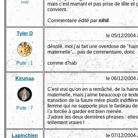
void
mais c'est marrant et pas prise de tête et
convient.
Commentaire édité par
nihil
.
Tyler D
le 05/12/2004 
désolé, moi j'ai fait une overdose de "hai
maternelle"... pas de commentaire, donc
Pute :
1
comme d'hab
Kirunaa
le 06/12/2004 
C'est vrai qu'on en a remâché, de la hain
maternelle, mais j'aime beaucoup ce text
transition de la future mère plutôt indiffére
femme qui ne supporte plus le fardeau de
Pute :
7
l'a forcée à garder est bien menée.
J'adore les deux dernières phrases : elles
tellement vraies !
Lapinchien
le 07/12/2004 