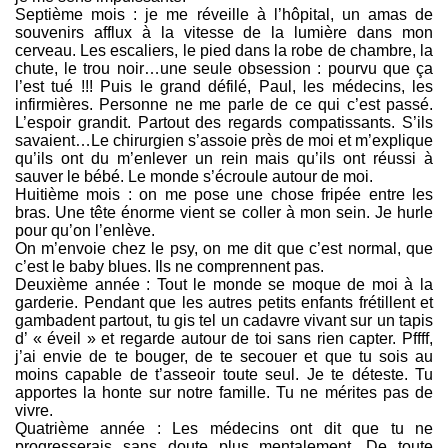
Septième mois : je me réveille à l’hôpital, un amas de
souvenirs afflux à la vitesse de la lumière dans mon
cerveau. Les escaliers, le pied dans la robe de chambre, la
chute, le trou noir…une seule obsession : pourvu que ça
l’est tué !!! Puis le grand défilé, Paul, les médecins, les
infirmières. Personne ne me parle de ce qui c’est passé.
L’espoir grandit. Partout des regards compatissants. S’ils
savaient…Le chirurgien s’assoie près de moi et m’explique
qu’ils ont du m’enlever un rein mais qu’ils ont réussi à
sauver le bébé. Le monde s’écroule autour de moi.
Huitième mois : on me pose une chose fripée entre les
bras. Une tête énorme vient se coller à mon sein. Je hurle
pour qu’on l’enlève.
On m’envoie chez le psy, on me dit que c’est normal, que
c’est le baby blues. Ils ne comprennent pas.
Deuxième année : Tout le monde se moque de moi à la
garderie. Pendant que les autres petits enfants frétillent et
gambadent partout, tu gis tel un cadavre vivant sur un tapis
d’ « éveil » et regarde autour de toi sans rien capter. Pffff,
j’ai envie de te bouger, de te secouer et que tu sois au
moins capable de t’asseoir toute seul. Je te déteste. Tu
apportes la honte sur notre famille. Tu ne mérites pas de
vivre.
Quatrième année : Les médecins ont dit que tu ne
progresserais sans doute plus mentalement. De toute