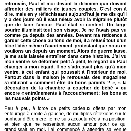
retrouvés, Paul et moi devant le dilemme que doivent
affronter des milliers de jeunes couples. C’est con à
dire, mais en y réfléchissant aujourd’hui je me dis qu’il
y a des jours où il vaut mieux avoir la migraine plutôt
que de faire l’amour. Paul était si content. Un large
sourire illuminait tout son visage. Je ne l’avais pas vu
comme ça depuis des années. Devant ma réticence à
garder cette chose au fond de moi, il a refusé tout d’un
bloc l’idée même d’avortement, protestant que nous en
voulions un depuis un moment. Alors de guerre lasse,
je me suis laissée entraîner dans cette histoire. J’ai vu
mon ventre se déformer petit à petit, le regard de Paul
changer à mon égard. Il ne s’adressait plus qu’à mon
ventre, à cet enfant qui poussait à l’intérieur de moi.
Partout dans la maison je retrouvais des magazines
s’intitulant « comment être de bons parents ? », « la
décoration de la chambre à coucher de bébé » ou
encore « entraînements à l’accouchement : les bons et
les mauvais points »
Peu à peu, à force de petits cadeaux offerts par mon
entourage à droite à gauche, de multiples réflexions sur le
bonheur d’être mère, je me suis accoutumée à ma position,
et bien que ne ressentant aucun amour pour ce qui
grandissait en moi, j’ai commencé à attendre sa venue