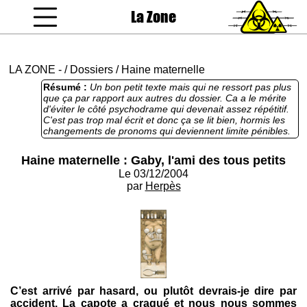
La Zone
coucou gamin
LA ZONE
-
/
Dossiers
/
Haine maternelle
Résumé :
Un bon petit texte mais qui ne ressort pas plus
que ça par rapport aux autres du dossier. Ca a le mérite
d'éviter le côté psychodrame qui devenait assez répétitif.
C'est pas trop mal écrit et donc ça se lit bien, hormis les
changements de pronoms qui deviennent limite pénibles.
On sent pointer le côté rageur et la violence enfouie, mais
ça ne va jamais jusqu'au bout. Dommage.
Haine maternelle : Gaby, l'ami des tous petits
Le 03/12/2004
par
Herpès
C’est arrivé par hasard, ou plutôt devrais-je dire par
accident. La capote a craqué et nous nous sommes