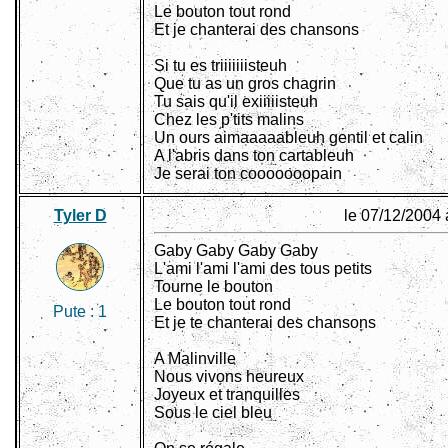
Le bouton tout rond
Et je chanterai des chansons
Si tu es triiiiiiisteuh
Que tu as un gros chagrin
Tu sais qu'il exiiiiisteuh
Chez les p'tits malins
Un ours aimaaaaableuh gentil et calin
A l'abris dans ton cartableuh
Je serai ton cooooooopain
Tyler D
le 07/12/2004 
Gaby Gaby Gaby Gaby
L'ami l'ami l'ami des tous petits
Tourne le bouton
Le bouton tout rond
Pute :
1
Et je te chanterai des chansons
A Malinville
Nous vivons heureux
Joyeux et tranquilles
Sous le ciel bleu