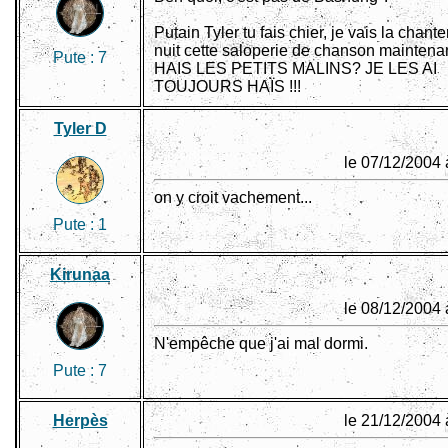
Putain Tyler tu fais chier, je vais la chante
nuit cette saloperie de chanson maintena
Pute :
7
HAIS LES PETITS MALINS? JE LES AI
TOUJOURS HAÏS !!!
Tyler D
le 07/12/2004 
on y croit vachement...
Pute :
1
Kirunaa
le 08/12/2004 
N'empêche que j'ai mal dormi.
Pute :
7
Herpès
le 21/12/2004 