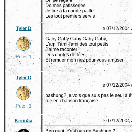
On se régale
De mes patisseries
Je tire à la courte paille
Les tout premiers servis
Tyler D
le 07/12/2004 
Gaby Gaby Gaby Gaby Gaby
L'ami l'ami l'ami des tout petits
J'aime raconter
Des contes de fées
Pute :
1
Et remuer mon nez pour vous amuser
Tyler D
le 07/12/2004 
bashung? je vois que suis pas le seul à êt
rue en chanson française
Pute :
1
Kirunaa
le 07/12/2004 
Ben quoi, c'est pas de Bashung ?