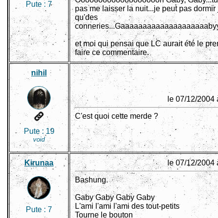
Pute :
7
pas me laisser la nuit...je peut pas dormir j
qu'des
conneries...Gaaaaaaaaaaaaaaaaaaaabyy
et moi qui pensai que LC aurait été le pre
faire ce commentaire.
nihil
le 07/12/2004 
C'est quoi cette merde ?
Pute :
19
void
Kirunaa
le 07/12/2004 
Bashung.
Gaby Gaby Gaby Gaby
L'ami l'ami l'ami des tout-petits
Pute :
7
Tourne le bouton