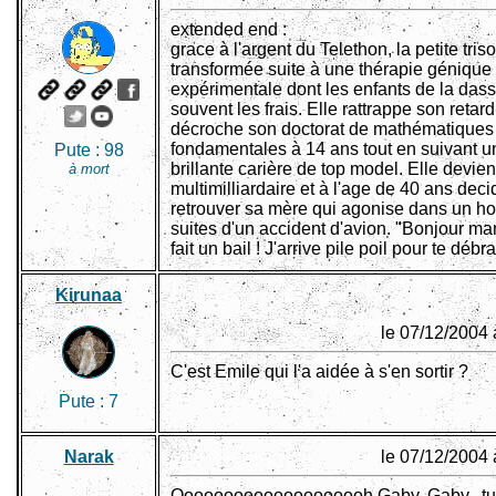
extended end :
grace à l'argent du Telethon, la petite tri
transformée suite à une thérapie génique
expérimentale dont les enfants de la dass
souvent les frais. Elle rattrappe son retar
décroche son doctorat de mathématiques
fondamentales à 14 ans tout en suivant u
Pute :
98
brillante carière de top model. Elle devien
à mort
multimilliardaire et à l'age de 40 ans dec
retrouver sa mère qui agonise dans un ho
suites d'un accident d'avion. "Bonjour ma
fait un bail ! J'arrive pile poil pour te débr
Kirunaa
le 07/12/2004 
C'est Emile qui l'a aidée à s'en sortir ?
Pute :
7
Narak
le 07/12/2004 
Oooooooooooooooooooh Gaby, Gaby...tu