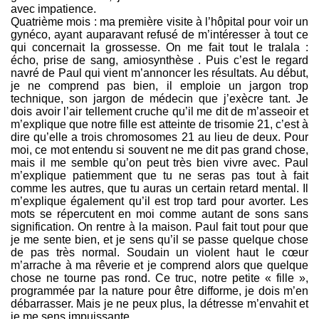
avec impatience.
Quatrième mois : ma première visite à l’hôpital pour voir un
gynéco, ayant auparavant refusé de m’intéresser à tout ce
qui concernait la grossesse. On me fait tout le tralala :
écho, prise de sang, amiosynthèse . Puis c’est le regard
navré de Paul qui vient m’annoncer les résultats. Au début,
je ne comprend pas bien, il emploie un jargon trop
technique, son jargon de médecin que j’exècre tant. Je
dois avoir l’air tellement cruche qu’il me dit de m’asseoir et
m’explique que notre fille est atteinte de trisomie 21, c’est à
dire qu’elle a trois chromosomes 21 au lieu de deux. Pour
moi, ce mot entendu si souvent ne me dit pas grand chose,
mais il me semble qu’on peut très bien vivre avec. Paul
m’explique patiemment que tu ne seras pas tout à fait
comme les autres, que tu auras un certain retard mental. Il
m’explique également qu’il est trop tard pour avorter. Les
mots se répercutent en moi comme autant de sons sans
signification. On rentre à la maison. Paul fait tout pour que
je me sente bien, et je sens qu’il se passe quelque chose
de pas très normal. Soudain un violent haut le cœur
m’arrache à ma rêverie et je comprend alors que quelque
chose ne tourne pas rond. Ce truc, notre petite « fille »,
programmée par la nature pour être difforme, je dois m’en
débarrasser. Mais je ne peux plus, la détresse m’envahit et
je me sens impuissante.