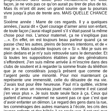
façon, je ne vois pas ce qu’on aurait pu tirer de plus de toi.
Mais ils m’ont dit avec un grand sourire que tu pourrais
vivre jusqu’à plus de trente ans. MAIS QUELLE CHANCE
!!!
Sixième année : Marre de ces regards. Il y a quelques
années, j’aurai dit « Quel courage d’aimer ainsi son enfant,
de toute façon j’aurai réagit pareil s’il s’était passé la même
chose pour moi. L’amour maternel, ça ne s’explique pas
…». En effet, on est toujours beau parleur quand ça se
passe chez les autres, pleins de bonnes intentions, et de «
moi je ». Mais subsiste toujours ce « Si ». Moi je suis en
plein dedans et je m’y suis retrouvée sans le demander. Et
là toutes les suppositions établies par des générations
s’effondrent. J’en suis même arrivée à m’inscrire dans des
clubs de soutient et à regarder la somme finale du téléthon
que je ne considérais jusqu'à présent que comme de
l’argent perdu une minorité. Pour moi maintenant ça
représente une immensité, celle du désastre de ma vie.
J’avais tout pour être heureuse. Paul m’a quittée, victime
des « je veux un nouveau jouet mais comme il est cassé
j’en veux plus ». Je suis toute seule face à ça. Ceux qui
parlent d’amour maternel ne savent pas ce que c’est que
d’avoir enfanter un démon. Le regard des gens dans la rue,
les commérages des autres mamans à l’école, les cris des