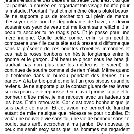
jeunes enfants et des bébés à sa seule vue. Il est vrai que
j’ai parfois la nausée en regardant ton visage bouffie pour
la maladie. Pourtant Paul et moi même étions plutôt beaux.
Je ne supporte plus de torcher ton cul plein de merde,
d’essuyer cette bouche dégoulinante de bave, de devoir
soutenir ces yeux de veau qui me fixent sans relâche. J’ai
beau te secouer tu ne réagis pas. Et je passe pour une
mère indigne. Quelle petite conne, enfin si on peut te
comparer à une fille car ta tête est à présent si difforme que
sans la présence de ces boucles d’oreilles immondes et
ces habits roses bonbons on hésite longtemps entre le
gnome et le garçon. J’ai beau te pincer sous les bras (il
faudrait pas non plus que les médecins le voient), tu
continues de sourire comme si de rien n’était. Même quand
je t’enferme dans le bureau pendant des heures, tu «
parles » à ta barbie-pouf et me fait un gros bisous quand je
reviens. Je ne supporte plus le contact gluant de tes lèvres
sur ma peau. Je te repousse. On m’avait promis la joie et le
bonheur d’être mère, je me retrouve avec un fardeau sur
les bras. Enfin retrouvais. Car c’est avec bonheur que je
suis partie ce matin. Et cet avion me permet de franchir
autant de mile nautique que nécessaire pour t’oublier. Et
voilà une nouvelle vie sans toi, une vie de bonheur sans ce
boulet sans arrêt accrocher à ma jambe. De nouveau je
peux me sentir sexy sans que les hommes me regardent