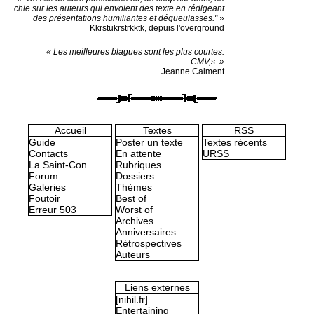
chie sur les auteurs qui envoient des texte en rédigeant
des présentations humiliantes et dégueulasses." »
Kkrstukrstrkktk, depuis l'overground
« Les meilleures blagues sont les plus courtes.
CMV,s. »
Jeanne Calment
Accueil
Textes
RSS
Guide
Poster un texte
Textes récents
Contacts
En attente
URSS
La Saint-Con
Rubriques
Forum
Dossiers
Galeries
Thèmes
Foutoir
Best of
Erreur 503
Worst of
Archives
Anniversaires
Rétrospectives
Auteurs
Liens externes
[nihil.fr]
Entertaining