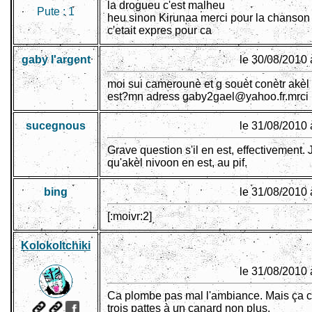
la drogueu c'est malheu
Pute :
1
heu sinon Kirunaa merci pour la chanson l
c'etait expres pour ca
gaby l'argent
le 30/08/2010 
moi sui camerounè et g souèt conètr akèl
est?mn adress gaby2gael@yahoo.fr.mrci
sucegnous
le 31/08/2010 
Grave question s'il en est, effectivement. 
qu'akèl nivoon en est, au pif.
bing
le 31/08/2010 
[:moivr:2]
Kolokoltchiki
le 31/08/2010 
Ca plombe pas mal l'ambiance. Mais ça 
trois pattes à un canard non plus.