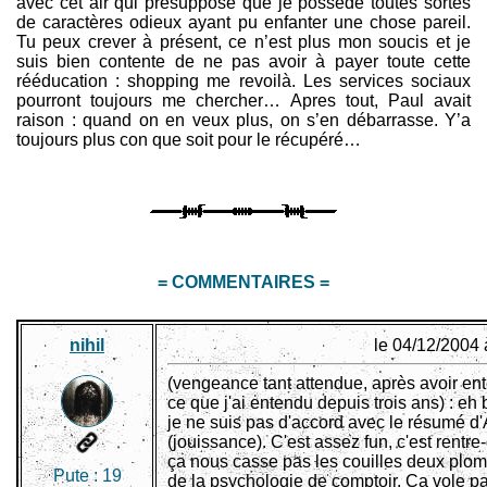
avec cet air qui présuppose que je possède toutes sortes
de caractères odieux ayant pu enfanter une chose pareil.
Tu peux crever à présent, ce n’est plus mon soucis et je
suis bien contente de ne pas avoir à payer toute cette
rééducation : shopping me revoilà. Les services sociaux
pourront toujours me chercher… Apres tout, Paul avait
raison : quand on en veux plus, on s’en débarrasse. Y’a
toujours plus con que soit pour le récupéré…
= COMMENTAIRES =
nihil
le 04/12/2004 
(vengeance tant attendue, après avoir en
ce que j'ai entendu depuis trois ans) : eh
je ne suis pas d'accord avec le résumé d
(jouissance). C'est assez fun, c'est rentr
ça nous casse pas les couilles deux plo
Pute :
19
de la psychologie de comptoir. Ca vole pa