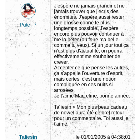
J'espère ne jamais grandir et ne
jamais trouver que j'écris des
énormités. J'espère aussi rester
une grosse conne le plus
Pute :
7
longtemps possible. J'espère
encore plus pouvoir continuer à
me la péter (ou faire ma belle
comme tu veux). Si un jour tout ça
n'est plus d'actualité, on pourra
effectivement me souhaiter de
crever.
Accepter ce que pense les autres,
ça s'appelle l'ouverture d'esprit,
mais certes, c'est une notion
compliquée en ces nuits si
arrosées.
Je t'aime Marceline, bonne année.
Taliesin > Mon plus beau cadeau
de nowel aura été ce bref retour
pour un commentaire. Toi aussi je
t'aime.
Taliesin
le 01/01/2005 à 04:38:01