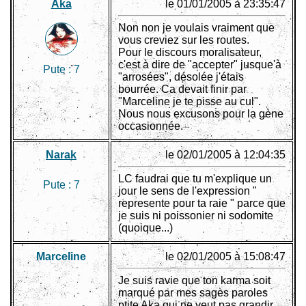
Aka
le 01/01/2005 à 23:35:47
Non non je voulais vraiment que
vous creviez sur les routes.
Pour le discours moralisateur,
c'est à dire de "accepter" jusque'à
Pute :
7
"arrosées", désolée j'étais
bourrée. Ca devait finir par
"Marceline je te pisse au cul".
Nous nous excusons pour la gène
occasionnée.
Narak
le 02/01/2005 à 12:04:35
LC faudrai que tu m'explique un
Pute :
7
jour le sens de l'expression "
represente pour ta raie " parce que
je suis ni poissonier ni sodomite
(quoique...)
Marceline
le 02/01/2005 à 15:08:47
Je suis ravie que ton karma soit
marqué par mes sages paroles
ptite Aka qui ne veut pas grandir