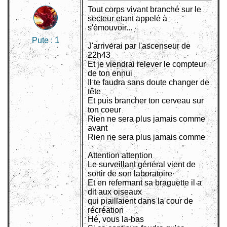
Tout corps vivant branché sur le
secteur etant appelé à
s'émouvoir...
Pute :
1
J'arriverai par l'ascenseur de
22h43
Et je viendrai relever le compteur
de ton ennui
Il te faudra sans doute changer de
tête
Et puis brancher ton cerveau sur
ton coeur
Rien ne sera plus jamais comme
avant
Rien ne sera plus jamais comme
Attention attention
Le surveillant général vient de
sortir de son laboratoire
Et en refermant sa braguette il a
dit aux oiseaux
qui piaillaient dans la cour de
récréation
Hé, vous la-bas