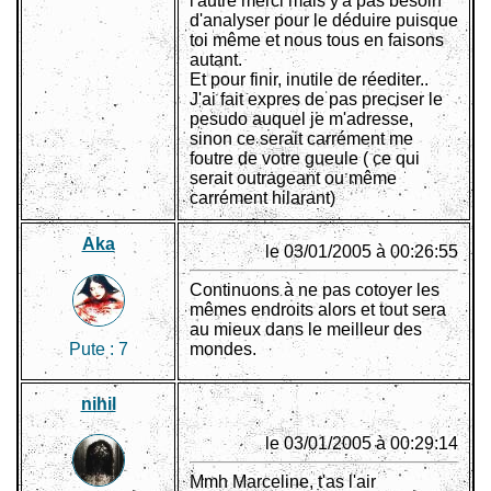
l'autre merci mais y'a pas besoin
d'analyser pour le déduire puisque
toi même et nous tous en faisons
autant.
Et pour finir, inutile de réediter..
J'ai fait expres de pas preciser le
pesudo auquel je m'adresse,
sinon ce serait carrément me
foutre de votre gueule ( ce qui
serait outrageant ou même
carrément hilarant)
Aka
le 03/01/2005 à 00:26:55
Continuons à ne pas cotoyer les
mêmes endroits alors et tout sera
au mieux dans le meilleur des
Pute :
7
mondes.
nihil
le 03/01/2005 à 00:29:14
Mmh Marceline, t'as l'air