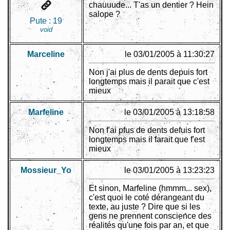
chauuude... T'as un dentier ? Hein
salope ?
Pute :
19
void
Marceline
le 03/01/2005 à 11:30:27
Non j'ai plus de dents depuis fort
longtemps mais il parait que c'est
mieux
Marfeline
le 03/01/2005 à 13:18:58
Non f'ai pfus de dents defuis fort
longtemps mais il farait que f'est
mieux
Mossieur_Yo
le 03/01/2005 à 13:23:23
Et sinon, Marfeline (hmmm... sex),
c'est quoi le coté dérangeant du
texte, au juste ? Dire que si les
gens ne prennent conscience des
réalités qu'une fois par an, et que