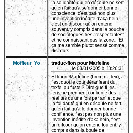
la solidarité qui en découle ne sert
qu'en fait qu'a se donner bonne
conscience, c'est pas non plus
une invention inédite d'aka hein,
c'est un discour qu'on entend
souvent, y compris dans la bouche
de sociologues tres "respectables"
et ne connaissant pas la zone... Et
ça me semble plutot sensé comme
discours.
Moffieur_Yo
traduc-fion pour Marfeline
le 03/01/2005 à 13:26:31
Et finon, Marfeline (hmmm... fex),
f'est quoi le coté déranfeant du
texfe, au fuste ? Dire que fi les
fens ne prennent confienfe des
réalités qu'une fois par an, et que
la folidarité qui en découle ne fert
qu'en fait qu'a fe donner bonne
conffience, f'est pas non plus une
invenfion inédite d'aka hein, f'est
un difcour qu'on entend foufent, y
compris dans la boufe de