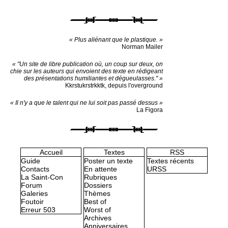
« Plus aliénant que le plastique. »
Norman Mailer
« "Un site de libre publication où, un coup sur deux, on
chie sur les auteurs qui envoient des texte en rédigeant
des présentations humiliantes et dégueulasses." »
Kkrstukrstrkktk, depuis l'overground
« Il n'y a que le talent qui ne lui soit pas passé dessus »
La Figora
Accueil
Textes
RSS
Guide
Poster un texte
Textes récents
Contacts
En attente
URSS
La Saint-Con
Rubriques
Forum
Dossiers
Galeries
Thèmes
Foutoir
Best of
Erreur 503
Worst of
Archives
Anniversaires