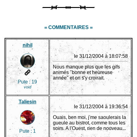
= COMMENTAIRES =
nihil
le 31/12/2004 à 18:07:58
Nous manque plus que les gifs
animés "bonne et heureuse
année" et on s'y croirait.
Pute :
19
void
Taliesin
le 31/12/2004 à 19:36:54
Ouais, ben moi, j'me saoulerais la
gueule au bistrot, comme tous les
soirs. A l'Ouest, rien de nouveau...
Pute :
1