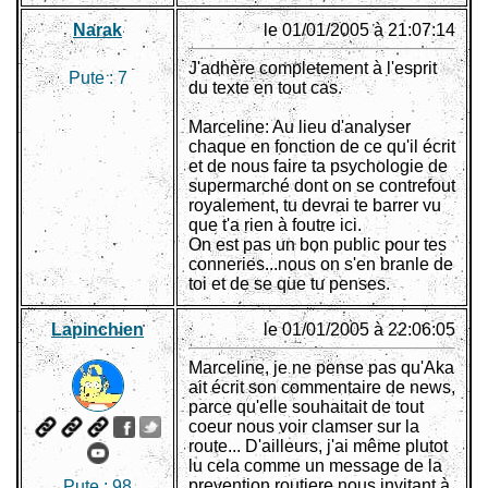
Narak
le 01/01/2005 à 21:07:14
J'adhère completement à l'esprit
Pute :
7
du texte en tout cas.
Marceline: Au lieu d'analyser
chaque en fonction de ce qu'il écrit
et de nous faire ta psychologie de
supermarché dont on se contrefout
royalement, tu devrai te barrer vu
que t'a rien à foutre ici.
On est pas un bon public pour tes
conneries...nous on s'en branle de
toi et de se que tu penses.
Lapinchien
le 01/01/2005 à 22:06:05
Marceline, je ne pense pas qu'Aka
ait écrit son commentaire de news,
parce qu'elle souhaitait de tout
coeur nous voir clamser sur la
route... D'ailleurs, j'ai même plutot
lu cela comme un message de la
prevention routiere nous invitant à
Pute :
98