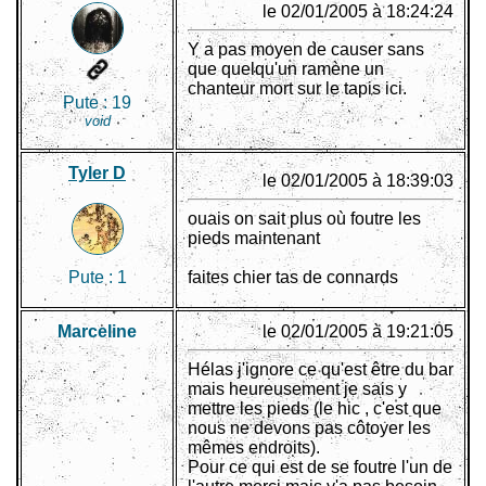
le 02/01/2005 à 18:24:24
Y a pas moyen de causer sans
que quelqu'un ramène un
chanteur mort sur le tapis ici.
Pute :
19
void
Tyler D
le 02/01/2005 à 18:39:03
ouais on sait plus où foutre les
pieds maintenant
Pute :
1
faites chier tas de connards
Marceline
le 02/01/2005 à 19:21:05
Hélas j'ignore ce qu'est être du bar
mais heureusement je sais y
mettre les pieds (le hic , c'est que
nous ne devons pas côtoyer les
mêmes endroits).
Pour ce qui est de se foutre l'un de