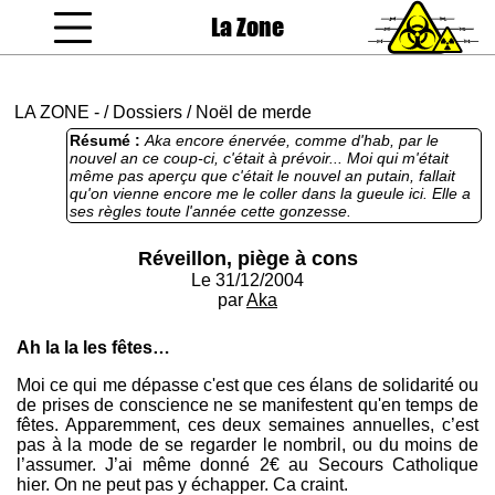
La Zone
coucou gamin
LA ZONE
-
/
Dossiers
/
Noël de merde
Résumé :
Aka encore énervée, comme d'hab, par le
nouvel an ce coup-ci, c'était à prévoir... Moi qui m'était
même pas aperçu que c'était le nouvel an putain, fallait
qu'on vienne encore me le coller dans la gueule ici. Elle a
ses règles toute l'année cette gonzesse.
Réveillon, piège à cons
Le 31/12/2004
par
Aka
Ah la la les fêtes…
Moi ce qui me dépasse c'est que ces élans de solidarité ou
de prises de conscience ne se manifestent qu'en temps de
fêtes. Apparemment, ces deux semaines annuelles, c’est
pas à la mode de se regarder le nombril, ou du moins de
l’assumer. J’ai même donné 2€ au Secours Catholique
hier. On ne peut pas y échapper. Ca craint.