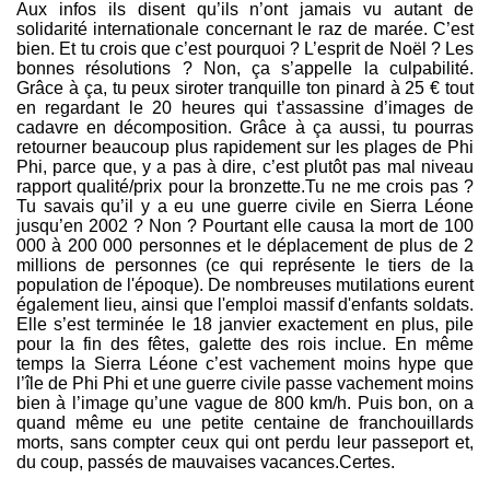
Aux infos ils disent qu’ils n’ont jamais vu autant de
solidarité internationale concernant le raz de marée. C’est
bien. Et tu crois que c’est pourquoi ? L’esprit de Noël ? Les
bonnes résolutions ? Non, ça s’appelle la culpabilité.
Grâce à ça, tu peux siroter tranquille ton pinard à 25 € tout
en regardant le 20 heures qui t’assassine d’images de
cadavre en décomposition. Grâce à ça aussi, tu pourras
retourner beaucoup plus rapidement sur les plages de Phi
Phi, parce que, y a pas à dire, c’est plutôt pas mal niveau
rapport qualité/prix pour la bronzette.Tu ne me crois pas ?
Tu savais qu’il y a eu une guerre civile en Sierra Léone
jusqu’en 2002 ? Non ? Pourtant elle causa la mort de 100
000 à 200 000 personnes et le déplacement de plus de 2
millions de personnes (ce qui représente le tiers de la
population de l'époque). De nombreuses mutilations eurent
également lieu, ainsi que l'emploi massif d'enfants soldats.
Elle s’est terminée le 18 janvier exactement en plus, pile
pour la fin des fêtes, galette des rois inclue. En même
temps la Sierra Léone c’est vachement moins hype que
l’île de Phi Phi et une guerre civile passe vachement moins
bien à l’image qu’une vague de 800 km/h. Puis bon, on a
quand même eu une petite centaine de franchouillards
morts, sans compter ceux qui ont perdu leur passeport et,
du coup, passés de mauvaises vacances.Certes.