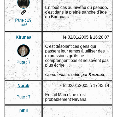
En tous cas au niveau du pseudo,
c'est dans la pleine tranche d'âge
du Bar ouais
Pute :
19
void
Kirunaa
le 02/01/2005 à 16:28:07
C'est désolant ces gens qui
passent leur temps à utiliser des
expressions qu'ils ne
comprennent pas et ne savent pas
Pute :
7
plus écrire...
Commentaire édité par
Kirunaa
.
Narak
le 02/01/2005 à 17:43:14
En fait Marceline c'est
Pute :
7
probablement Nirvana
nihil