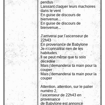
pendus
Laissant claquer leurs machoires
dans le vent
En guise de discours de
bienvenue...
En guise de discours de
bienvenue...
J'arriverai par l'ascenseur de
22h43
En provenance de Babylone
Je n'connaitrai rien de tes
habitudes
Il se peut même que tu sois
décedée
Mais j'demanderai ta main pour la
couper
Mais j'demanderai ta main pour la
couper
Attention, attention, sur le palier
numéro 2,
l'ascenseur de 22h43 en
provenance
de Babylone est annoncé