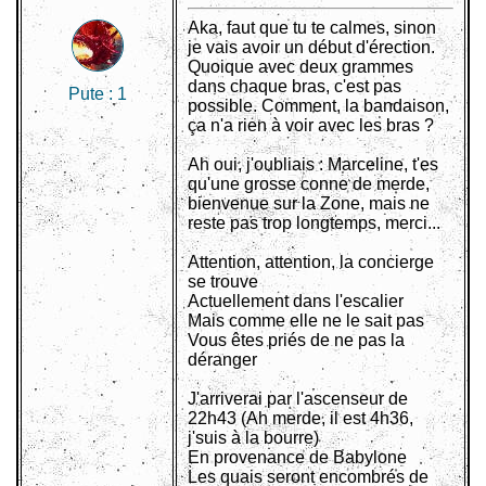
Aka, faut que tu te calmes, sinon
je vais avoir un début d'érection.
Quoique avec deux grammes
dans chaque bras, c'est pas
Pute :
1
possible. Comment, la bandaison,
ça n'a rien à voir avec les bras ?
Ah oui, j'oubliais : Marceline, t'es
qu'une grosse conne de merde,
bienvenue sur la Zone, mais ne
reste pas trop longtemps, merci...
Attention, attention, la concierge
se trouve
Actuellement dans l'escalier
Mais comme elle ne le sait pas
Vous êtes priés de ne pas la
déranger
J'arriverai par l'ascenseur de
22h43 (Ah merde, il est 4h36,
j'suis à la bourre)
En provenance de Babylone
Les quais seront encombrés de