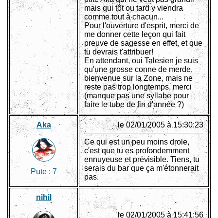
mais qui tôt ou tard y viendra
comme tout à chacun...
Pour l'ouverture d'esprit, merci de
me donner cette leçon qui fait
preuve de sagesse en effet, et que
tu devrais t'attribuer!
En attendant, oui Talesien je suis
qu'une grosse conne de merde,
bienvenue sur la Zone, mais ne
reste pas trop longtemps, merci
(manque pas une syllabe pour
faire le tube de fin d'année ?)
Aka
le 02/01/2005 à 15:30:23
Ce qui est un peu moins drole,
c'est que tu es profondemment
ennuyeuse et prévisible. Tiens, tu
serais du bar que ça m'étonnerait
Pute :
7
pas.
nihil
le 02/01/2005 à 15:41:56