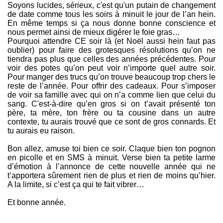
Soyons lucides, sérieux, c'est qu'un putain de changement
de date comme tous les soirs à minuit le jour de l’an hein.
En même temps si ça nous donne bonne conscience et
nous permet ainsi de mieux digérer le foie gras…
Pourquoi attendre CE soir là (et Noël aussi hein faut pas
oublier) pour faire des grotesques résolutions qu’on ne
tiendra pas plus que celles des années précédentes. Pour
voir des potes qu’on peut voir n’importe quel autre soir.
Pour manger des trucs qu’on trouve beaucoup trop chers le
reste de l’année. Pour offrir des cadeaux. Pour s’imposer
de voir sa famille avec qui on n’a comme lien que celui du
sang. C'est-à-dire qu’en gros si on t’avait présenté ton
père, ta mère, ton frère ou ta cousine dans un autre
contexte, tu aurais trouvé que ce sont de gros connards. Et
tu aurais eu raison.
Bon allez, amuse toi bien ce soir. Claque bien ton pognon
en picolle et en SMS à minuit. Verse bien ta petite larme
d’émotion à l’annonce de cette nouvelle année qui ne
t’apportera sûrement rien de plus et rien de moins qu’hier.
A la limite, si c’est ça qui te fait vibrer…
Et bonne année.