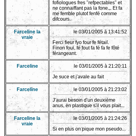
fofiologues fres "refpectables" et
ne connaiffant pas la fone... Et fa
me femble plutot fenfé comme
difcours.
Farceline la
le 03/01/2005 à 13:41:52
vraie
Ferci fieur fyo four fe fétail.
Finon foui, fé fout fa fé fa fe fôté
férangeant.
Farceline
le 03/01/2005 à 21:20:11
Je suce et j'avale au fait
Farceline
le 03/01/2005 à 21:23:02
J'aurai besoin d'un deuxième
anus, en plastique s'il vous plait...
Farceline la
le 03/01/2005 à 21:24:26
vraie
Si en plus on pique mon pseudo...