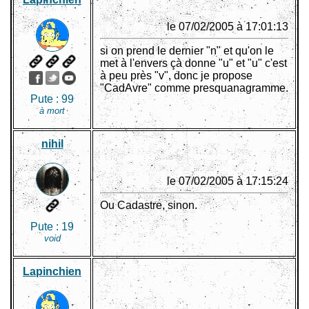
le 07/02/2005 à 17:01:13
si on prend le dernier "n" et qu'on le
met à l'envers çà donne "u" et "u" c'est
à peu près "v", donc je propose
"CadAvre" comme presquanagramme.
Pute :
99
à mort
nihil
le 07/02/2005 à 17:15:24
Ou Cadastre, sinon.
Pute :
19
void
Lapinchien