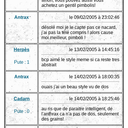
sinon, vous pouvez aussi vous
achetez un gentil pimbolis!
Antrax
le 09/02/2005 à 23:02:46
désolé moi je le capte pas ce nacard,
j'ai pas la télé compris ! alors cause
moi meilleur, pimboli !
Herpès
le 13/02/2005 à 14:45:16
bcp aimé le style meme si ca reste tres
Pute :
1
abstrait
Antrax
le 14/02/2005 à 18:00:35
ouais j'ai un beau style vu de dos
Cadarn
le 14/02/2005 à 18:25:46
au ris que de paraitre intelligent, de
Pute :
0
l'anthrax ca n'a pas de dos, seulement
des grains!