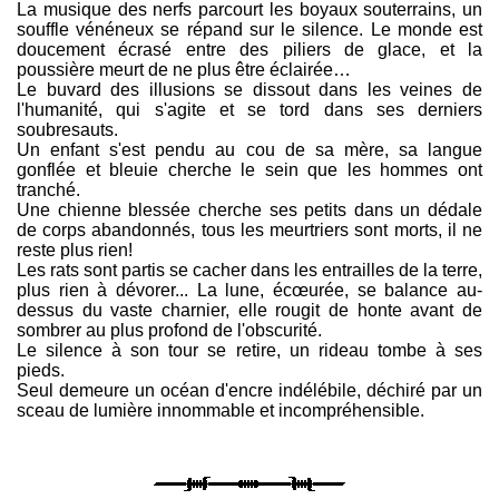
La musique des nerfs parcourt les boyaux souterrains, un
souffle vénéneux se répand sur le silence. Le monde est
doucement écrasé entre des piliers de glace, et la
poussière meurt de ne plus être éclairée…
Le buvard des illusions se dissout dans les veines de
l'humanité, qui s'agite et se tord dans ses derniers
soubresauts.
Un enfant s'est pendu au cou de sa mère, sa langue
gonflée et bleuie cherche le sein que les hommes ont
tranché.
Une chienne blessée cherche ses petits dans un dédale
de corps abandonnés, tous les meurtriers sont morts, il ne
reste plus rien!
Les rats sont partis se cacher dans les entrailles de la terre,
plus rien à dévorer... La lune, écœurée, se balance au-
dessus du vaste charnier, elle rougit de honte avant de
sombrer au plus profond de l'obscurité.
Le silence à son tour se retire, un rideau tombe à ses
pieds.
Seul demeure un océan d'encre indélébile, déchiré par un
sceau de lumière innommable et incompréhensible.