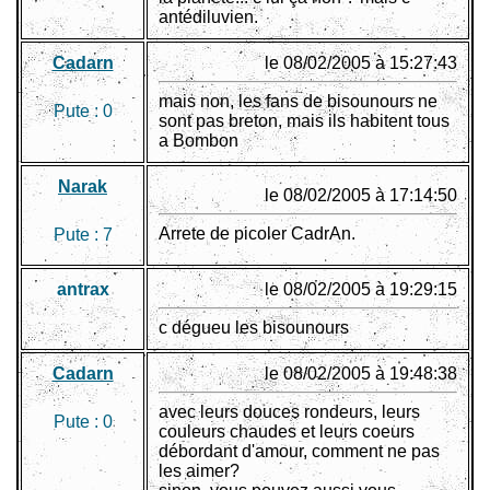
antédiluvien.
Cadarn
le 08/02/2005 à 15:27:43
mais non, les fans de bisounours ne
Pute :
0
sont pas breton, mais ils habitent tous
a Bombon
Narak
le 08/02/2005 à 17:14:50
Arrete de picoler CadrAn.
Pute :
7
antrax
le 08/02/2005 à 19:29:15
c dégueu les bisounours
Cadarn
le 08/02/2005 à 19:48:38
avec leurs douces rondeurs, leurs
Pute :
0
couleurs chaudes et leurs coeurs
débordant d'amour, comment ne pas
les aimer?