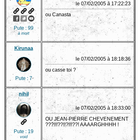
le 07/02/2005 à 17:22:23
ou Canasta
Pute :
99
à mort
Kirunaa
le 07/02/2005 à 18:18:36
ou casse toi ?
Pute :
7
nihil
le 07/02/2005 à 18:33:00
OU JEAN-PIERRE CHEVENEMENT
???!!!??!!?!!!??! AAAARGHHHH !
Pute :
19
void