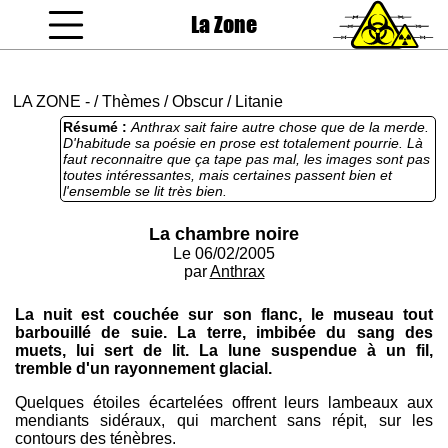
La Zone
coucou gamin
LA ZONE
-
/
Thèmes
/
Obscur
/
Litanie
Résumé :
Anthrax sait faire autre chose que de la merde.
D'habitude sa poésie en prose est totalement pourrie. Là
faut reconnaitre que ça tape pas mal, les images sont pas
toutes intéressantes, mais certaines passent bien et
l'ensemble se lit très bien.
La chambre noire
Le 06/02/2005
par
Anthrax
La nuit est couchée sur son flanc, le museau tout
barbouillé de suie. La terre, imbibée du sang des
muets, lui sert de lit. La lune suspendue à un fil,
tremble d'un rayonnement glacial.
Quelques étoiles écartelées offrent leurs lambeaux aux
mendiants sidéraux, qui marchent sans répit, sur les
contours des ténèbres.