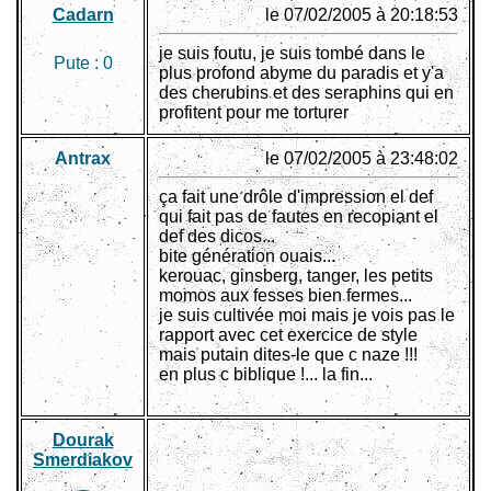
Cadarn
le 07/02/2005 à 20:18:53
je suis foutu, je suis tombé dans le
Pute :
0
plus profond abyme du paradis et y'a
des cherubins et des seraphins qui en
profitent pour me torturer
Antrax
le 07/02/2005 à 23:48:02
ça fait une drôle d'impression el def
qui fait pas de fautes en recopiant el
def des dicos...
bite génération ouais...
kerouac, ginsberg, tanger, les petits
momos aux fesses bien fermes...
je suis cultivée moi mais je vois pas le
rapport avec cet exercice de style
mais putain dites-le que c naze !!!
en plus c biblique !... la fin...
Dourak
Smerdiakov