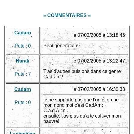
= COMMENTAIRES =
Cadarn
le 07/02/2005 à 13:18:45
Beat generation!
Pute :
0
Narak
le 07/02/2005 à 13:22:47
T'as d'autres pulsions dans ce genre
Pute :
7
Cadran ?
Cadarn
le 07/02/2005 à 16:30:33
je ne supporte pas que l'on écorche
Pute :
0
mon nom: moi c'est CadArn:
C.a.d.A.r.n..
ensuite, t'as plus qu'a te cultiver mon
pauvre!
Lapinchien