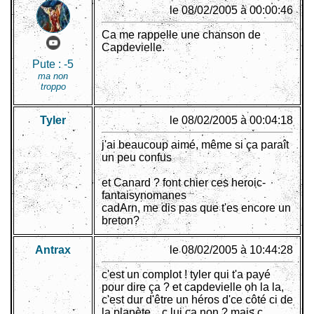
le 08/02/2005 à 00:00:46
Ca me rappelle une chanson de
Capdevielle.
Pute :
-5
ma non
troppo
Tyler
le 08/02/2005 à 00:04:18
j'ai beaucoup aimé, même si ça paraît
un peu confus
et Canard ? font chier ces heroic-
fantaisynomanes
cadArn, me dis pas que t'es encore un
breton?
Antrax
le 08/02/2005 à 10:44:28
c'est un complot ! tyler qui t'a payé
pour dire ça ? et capdevielle oh la la,
c'est dur d'être un héros d'ce côté ci de
la planète... c lui ça non ? mais c