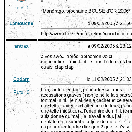
!!!
Pute :
0
*Mandrago, prochaine BOUSE d'OR 2006*
Lamouche
le 09/02/2005 à 21:50
http://azrou.free.fr/mouchelion/mouchelion.h
antrax
le 09/02/2005 à 23:12
à vos swé... après lapinchien voici
mouchelion... excitant... sinon l'édito très bi
ouais, clap clap
Cadarn
le 11/02/2005 à 21:33
bon, faute d'endroit, pour adresser mes
Pute :
0
accusations graves ( non je ne le fais pas s
ton mail nihil, je n'ai rien a cacher et ce sera
une lettre ouverte a l'attention de tous, pour
une telle injustice) a l'encontre de nihil, je 
suis donne du mal, j'ai travaille dur, j'ai
deblatere un superbe article de merde, et t
ca pour m'entendre dire quoi? que je n'y sui