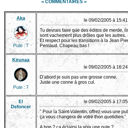
= COMMENTAIRES =
Aka
le 09/02/2005 à 15:41
Tu devrais faire que des éditos de merde, il
sont vachement plus drôles que les autres.
Et respect pour les transitions à la Jean Pie
Pute :
7
Pernaud. Chapeau bas !
Kirunaa
le 09/02/2005 à 16:24
D'abord je suis pas une grosse conne.
Juste une conne à gros cul.
Pute :
7
El
le 09/02/2005 à 17:05
Defoncer
" Pour la Saint-Valentin, offrez-vous une put
ça vous changera de votre thon quotidien."
A bon ? ça éclairsi la voix une pute ?