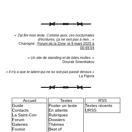
« J'ai fini mon texte. Comme quoi, ces nocturnales
d'écritures, ça ne sert pas à rien... »
Charogne
,
Forum de la Zone, le 9 mars 2025 à
00:49:54
« Un site de standing et de bites molles. »
Dourak Smerdiakov
« Il n'y a que le talent qui ne lui soit pas passé dessus »
La Figora
Accueil
Textes
RSS
Guide
Poster un texte
Textes récents
Contacts
En attente
URSS
La Saint-Con
Rubriques
Forum
Dossiers
Galeries
Thèmes
Foutoir
Best of