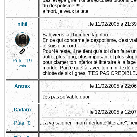
pas, et epargne moi tes excuses bidons! c'e
du despotisme!!!!!!
a mort, je veux ta tete!
nihil
le 11/02/2005 à 21:39
Bah viens la chercher, lapinou.
En ce qui concerne le despotisme, c'est vrai
je suis d'accord.
Pour le reste, il ne tient qu'à toi d'en faire un
autre, plus long, plus imposant et plus stup
Pute :
19
pour clamer ton infériorité littéraire à la face
void
monde. Parce que là, avec ton mini-texte d
chiotte de six lignes, T'ES PAS CREDIBLE.
Antrax
le 11/02/2005 à 22:06
t'es pas solvable quoi
Cadarn
le 12/02/2005 à 12:07
ca va saigner, "mon inferiorite litteraire", he
Pute :
0