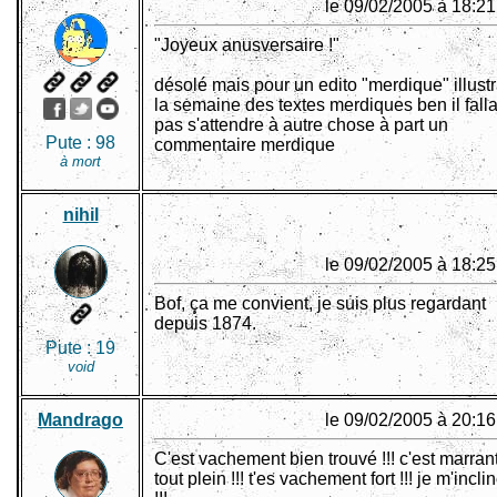
le 09/02/2005 à 18:21
"Joyeux anusversaire !"
désolé mais pour un edito "merdique" illustr
la semaine des textes merdiques ben il falla
pas s'attendre à autre chose à part un
Pute :
98
commentaire merdique
à mort
nihil
le 09/02/2005 à 18:25
Bof, ça me convient, je suis plus regardant
depuis 1874.
Pute :
19
void
Mandrago
le 09/02/2005 à 20:16
C'est vachement bien trouvé !!! c'est marran
tout plein !!! t'es vachement fort !!! je m'incli