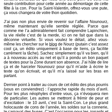
seule contribution pour cette année au démontage de cette
fête à la con. Pour la Saint-Valentin, offrez-vous une pute,
ça vous changera de votre thon quotidien.
J’ai pas non plus envie de revenir sur l’affaire Nounourz,
même maintenant qu’elle semble réglée. Parce que
comme me l’a admirablement fait comprendre Lapinchien,
la vie réelle c’est de la merde, ici on ne fait que dans la
déconne virtuelle. Si vous voulez le détail, allez vous-
même les chercher sur le
blog
de Nourz (putain c’est assez
cool ça, un édito uniquement à base de liens, ça facilite
carrément la tâche). Sachez simplement qu’il va bien, qu’il
a à nouveau accès au net et qu’il a pondu un bon paquet
de textes pour la Zone durant son absence. J’ai hâte de lire
ça et de harceler Nounourz pour qu’il m’aide à écrire le
texte qu’on écrivait, et qu’il m’a laissé sur les bras en
partant.
Dernier point à traiter au cours de cet édito des plus pourris
(vous en conviendrez) : l’approche rapide du mois d’avril.
Pour les plus néophytes d’entre vous, ça n’évoquera rien
de particulier. Les autres se mettront à frémir de peur et
d’excitation : le 10 avril, c’est la Saint-Con. Le plus grand
holocauste de cons de l’année, les soldes sur la connerie,
le carnaval des buses. C’est l’occasion pour les zonards et