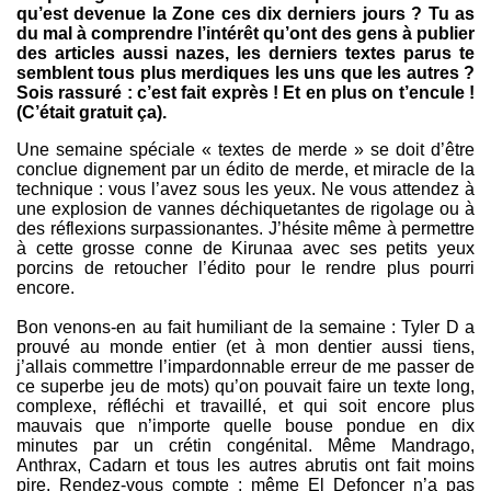
qu’est devenue la Zone ces dix derniers jours ? Tu as
du mal à comprendre l’intérêt qu’ont des gens à publier
des articles aussi nazes, les derniers textes parus te
semblent tous plus merdiques les uns que les autres ?
Sois rassuré : c’est fait exprès ! Et en plus on t’encule !
(C’était gratuit ça).
Une semaine spéciale « textes de merde » se doit d’être
conclue dignement par un édito de merde, et miracle de la
technique : vous l’avez sous les yeux. Ne vous attendez à
une explosion de vannes déchiquetantes de rigolage ou à
des réflexions surpassionantes. J’hésite même à permettre
à cette grosse conne de Kirunaa avec ses petits yeux
porcins de retoucher l’édito pour le rendre plus pourri
encore.
Bon venons-en au fait humiliant de la semaine : Tyler D a
prouvé au monde entier (et à mon dentier aussi tiens,
j’allais commettre l’impardonnable erreur de me passer de
ce superbe jeu de mots) qu’on pouvait faire un texte long,
complexe, réfléchi et travaillé, et qui soit encore plus
mauvais que n’importe quelle bouse pondue en dix
minutes par un crétin congénital. Même Mandrago,
Anthrax, Cadarn et tous les autres abrutis ont fait moins
pire. Rendez-vous compte : même El Defoncer n’a pas