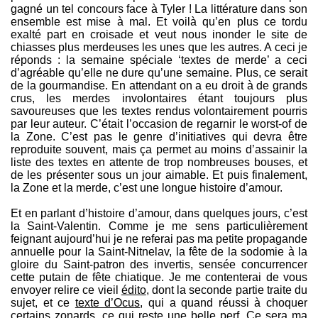
gagné un tel concours face à Tyler ! La littérature dans son
ensemble est mise à mal. Et voilà qu’en plus ce tordu
exalté part en croisade et veut nous inonder le site de
chiasses plus merdeuses les unes que les autres. A ceci je
réponds : la semaine spéciale ‘textes de merde’ a ceci
d’agréable qu’elle ne dure qu’une semaine. Plus, ce serait
de la gourmandise. En attendant on a eu droit à de grands
crus, les merdes involontaires étant toujours plus
savoureuses que les textes rendus volontairement pourris
par leur auteur. C’était l’occasion de regarnir le worst-of de
la Zone. C’est pas le genre d’initiatives qui devra être
reproduite souvent, mais ça permet au moins d’assainir la
liste des textes en attente de trop nombreuses bouses, et
de les présenter sous un jour aimable. Et puis finalement,
la Zone et la merde, c’est une longue histoire d’amour.
Et en parlant d’histoire d’amour, dans quelques jours, c’est
la Saint-Valentin. Comme je me sens particulièrement
feignant aujourd’hui je ne referai pas ma petite propagande
annuelle pour la Saint-Nitnelav, la fête de la sodomie à la
gloire du Saint-patron des invertis, sensée concurrencer
cette putain de fête chiatique. Je me contenterai de vous
envoyer relire ce vieil
édito
, dont la seconde partie traite du
sujet, et ce
texte d’Ocus
, qui a quand réussi à choquer
certains zonards, ce qui reste une belle perf. Ce sera ma