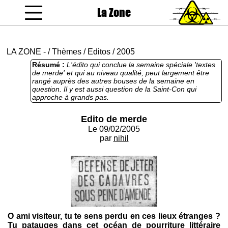
La Zone
coucou gamin
LA ZONE
-
/
Thèmes
/
Editos
/
2005
Résumé :
L'édito qui conclue la semaine spéciale 'textes
de merde' et qui au niveau qualité, peut largement être
rangé auprès des autres bouses de la semaine en
question. Il y est aussi question de la Saint-Con qui
approche à grands pas.
Edito de merde
Le 09/02/2005
par
nihil
O ami visiteur, tu te sens perdu en ces lieux étranges ?
Tu patauges dans cet océan de pourriture littéraire