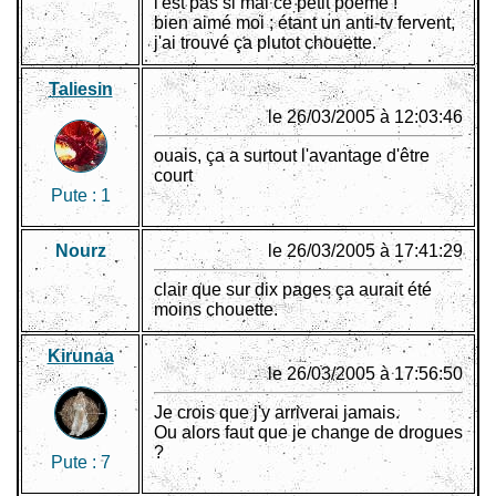
l'est pas si mal ce petit poème !
bien aimé moi ; étant un anti-tv fervent,
j'ai trouvé ça plutot chouette.
Taliesin
le 26/03/2005 à 12:03:46
ouais, ça a surtout l'avantage d'être
court
Pute :
1
Nourz
le 26/03/2005 à 17:41:29
clair que sur dix pages ça aurait été
moins chouette.
Kirunaa
le 26/03/2005 à 17:56:50
Je crois que j'y arriverai jamais.
Ou alors faut que je change de drogues
?
Pute :
7