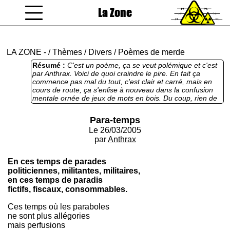
La Zone
coucou gamin
LA ZONE
-
/
Thèmes
/
Divers
/
Poèmes de merde
Résumé :
C'est un poème, ça se veut polémique et c'est
par Anthrax. Voici de quoi craindre le pire. En fait ça
commence pas mal du tout, c'est clair et carré, mais en
cours de route, ça s'enlise à nouveau dans la confusion
mentale ornée de jeux de mots en bois. Du coup, rien de
notable, ça s'avale comme un m&m's : cinq secondes
après on s'en souvient plus.
Para-temps
Le 26/03/2005
par
Anthrax
En ces temps de parades
politiciennes, militantes, militaires,
en ces temps de paradis
fictifs, fiscaux, consommables.
Ces temps où les paraboles
ne sont plus allégories
mais perfusions