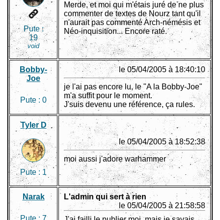
Merde, et moi qui m'étais juré de ne plus
commenter de textes de Nourz tant qu'il
n'aurait pas commenté Arch-némésis et
Pute :
Néo-inquisition... Encore raté.
19
void
Bobby-
le 05/04/2005 à 18:40:10
Joe
je l'ai pas encore lu, le "A la Bobby-Joe"
m'a suffit pour le moment.
Pute :
0
J'suis devenu une référence, ça rules.
Tyler D
le 05/04/2005 à 18:52:38
moi aussi j'adore warhammer
Pute :
1
Narak
L'admin qui sert à rien
le 05/04/2005 à 21:58:58
Pute :
7
J'ai failli le publier moi, mais je savais