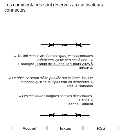
Les commentaires sont réservés aux utilisateurs
connectés.
« J'ai fini mon texte. Comme quoi, ces nocturnales
d'écritures, ça ne sert pas à rien... »
Charogne
,
Forum de la Zone, le 9 mars 2025 à
00:49:54
« Le rêve, ce serait d'être publiée sur la Zone. Mais je
suppose qu'il ne faut pas trop en demander. »
Amélie Nothomb
« Les meilleures blagues sont les plus courtes.
CMV,s. »
Jeanne Calment
Accueil
Textes
RSS