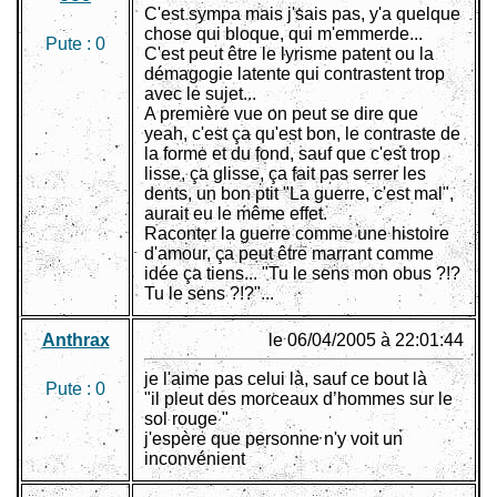
C'est sympa mais j'sais pas, y'a quelque
chose qui bloque, qui m'emmerde...
Pute :
0
C'est peut être le lyrisme patent ou la
démagogie latente qui contrastent trop
avec le sujet...
A première vue on peut se dire que
yeah, c'est ça qu'est bon, le contraste de
la forme et du fond, sauf que c'est trop
lisse, ça glisse, ça fait pas serrer les
dents, un bon ptit "La guerre, c'est mal",
aurait eu le même effet.
Raconter la guerre comme une histoire
d'amour, ça peut être marrant comme
idée ça tiens... "Tu le sens mon obus ?!?
Tu le sens ?!?"...
Anthrax
le 06/04/2005 à 22:01:44
je l'aime pas celui là, sauf ce bout là
Pute :
0
"il pleut des morceaux d’hommes sur le
sol rouge "
j'espère que personne n'y voit un
inconvénient