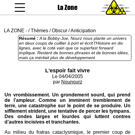
La Zone
coucou gamin
LA ZONE
-
/
Thèmes
/
Obscur
/
Anticipation
Résumé :
A la Bobby-Joe, Nourz nous plante un univers
en deux coups de cuillier à port et écrit l'Histoire en dix
lignes, avec le coté vain que ce superfast forward
implique. Restent de bonnes phrases et de bonnes idées,
mais ça méritait plus de développement.
L'espoir fait vivre
Le 04/04/2005
par
Nounourz
Un vrombissement. Un grondement sourd, qui prend
de l’ampleur. Comme un imminent tremblement de
terre, une catastrophe sur le point de se produire. Un
sifflement strident, une tentative de percer les tympans.
Des ondes larges et lourdes qui luttent contres
d’autres incisives et tranchantes.
Au milieu du fratras cataclysmique, le premier coup de