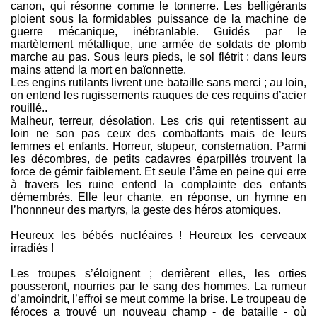
canon, qui résonne comme le tonnerre. Les belligérants
ploient sous la formidables puissance de la machine de
guerre mécanique, inébranlable. Guidés par le
martèlement métallique, une armée de soldats de plomb
marche au pas. Sous leurs pieds, le sol flétrit ; dans leurs
mains attend la mort en baïonnette.
Les engins rutilants livrent une bataille sans merci ; au loin,
on entend les rugissements rauques de ces requins d’acier
rouillé..
Malheur, terreur, désolation. Les cris qui retentissent au
loin ne son pas ceux des combattants mais de leurs
femmes et enfants. Horreur, stupeur, consternation. Parmi
les décombres, de petits cadavres éparpillés trouvent la
force de gémir faiblement. Et seule l’âme en peine qui erre
à travers les ruine entend la complainte des enfants
démembrés. Elle leur chante, en réponse, un hymne en
l’honnneur des martyrs, la geste des héros atomiques.
Heureux les bébés nucléaires ! Heureux les cerveaux
irradiés !
Les troupes s’éloignent ; derrièrent elles, les orties
pousseront, nourries par le sang des hommes. La rumeur
d’amoindrit, l’effroi se meut comme la brise. Le troupeau de
féroces a trouvé un nouveau champ - de bataille - où