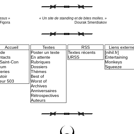
essus »
« Un site de standing et de bites molles. »
Figora
Dourak Smerdiakov
Accueil
Textes
RSS
Liens extern
ide
Poster un texte
Textes récents
[nihil.fr]
tacts
En attente
URSS
Entertaining
Saint-Con
Rubriques
Monkeys
rum
Dossiers
Squeeze
eries
Thèmes
toir
Best of
eur 503
Worst of
Archives
Anniversaires
Rétrospectives
Auteurs