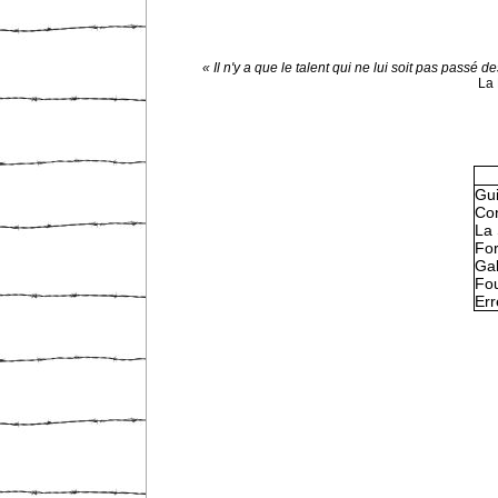
« Il n'y a que le talent qui ne lui soit pas passé d
La 
Gu
Con
La 
Fo
Gal
Fou
Err