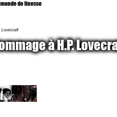
 monde de finesse
Lovecraft
ommage à H.P. Lovecra