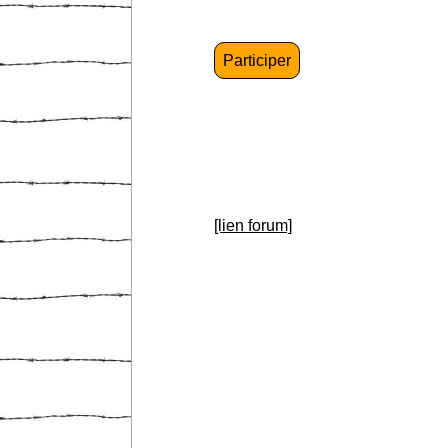
Participer
[lien forum]