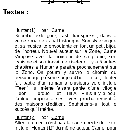
Textes :
Hunter (1)
par
Carrie
Superbe texte gore, trash, transgressif, dans la
veine zonarde, canal historique. Son style soigné
et sa musicalité envoûtante en font un petit bijou
de l'horreur. Nouvel auteur sur la Zone, Carrie
s'impose avec la noirceur de sa plume, son
cynisme et son travail de ciseleur. Il y a 5 autres
chapitres à Hunter à paraître prochainement sur
la Zone. On pourra y suivre le chemin du
personnage présenté aujourd'hui. En fait, Hunter
fait partie d'un roman à plusieurs voix intitulé
"Teen", lui même faisant partie d'une trilogie
"Teen", " Tordue ", et " TillIA". Finis il y a peu,
l'auteur proposera ses livres prochainement à
des maisons d'édition. Souhaitons-lui tout le
succès qu'il mérite.
Hunter (2)
par
Carrie
Attention, ceci n'est pas la suite directe du texte
intitulé "Hunter (1)" du même auteur, Carrie, pour