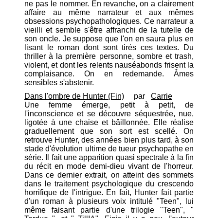
ne pas le nommer. En revanche, on a clairement
affaire au même narrateur et aux mêmes
obsessions psychopathologiques. Ce narrateur a
vieilli et semble s'être affranchi de la tutelle de
son oncle. Je suppose que l'on en saura plus en
lisant le roman dont sont tirés ces textes. Du
thriller à la première personne, sombre et trash,
violent, et dont les relents nauséabonds frisent la
complaisance. On en redemande. Âmes
sensibles s'abstenir.
Dans l'ombre de Hunter (Fin)
par
Carrie
Une femme émerge, petit à petit, de
l'inconscience et se découvre séquestrée, nue,
ligotée à une chaise et bâillonnée. Elle réalise
graduellement que son sort est scellé. On
retrouve Hunter, des années bien plus tard, à son
stade d'évolution ultime de tueur psychopathe en
série. Il fait une apparition quasi spectrale à la fin
du récit en mode demi-dieu vivant de l'horreur.
Dans ce dernier extrait, on atteint des sommets
dans le traitement psychologique du crescendo
horrifique de l'intrigue. En fait, Hunter fait partie
d'un roman à plusieurs voix intitulé "Teen", lui
même faisant partie d'une trilogie "Teen", "