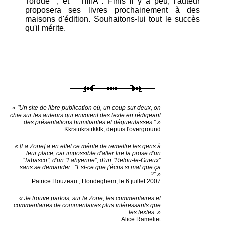
Tordue ", et " TillIA". Finis il y a peu, l'auteur
proposera ses livres prochainement à des
maisons d'édition. Souhaitons-lui tout le succès
qu'il mérite.
« "Un site de libre publication où, un coup sur deux, on
chie sur les auteurs qui envoient des texte en rédigeant
des présentations humiliantes et dégueulasses." »
Kkrstukrstrkktk, depuis l'overground
« [La Zone] a en effet ce mérite de remettre les gens à
leur place, car impossible d'aller lire la prose d'un
"Tabasco", d'un "Lahyenne", d'un "Relou-le-Gueux"
sans se demander : "Est-ce que j'écris si mal que ça
?" »
Patrice Houzeau
,
Hondeghem, le 6 juillet 2007
« Je trouve parfois, sur la Zone, les commentaires et
commentaires de commentaires plus intéressants que
les textes. »
Alice Rameliet