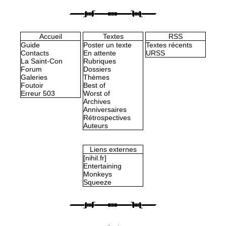
Accueil
Textes
RSS
Guide
Poster un texte
Textes récents
Contacts
En attente
URSS
La Saint-Con
Rubriques
Forum
Dossiers
Galeries
Thèmes
Foutoir
Best of
Erreur 503
Worst of
Archives
Anniversaires
Rétrospectives
Auteurs
Liens externes
[nihil.fr]
Entertaining
Monkeys
Squeeze