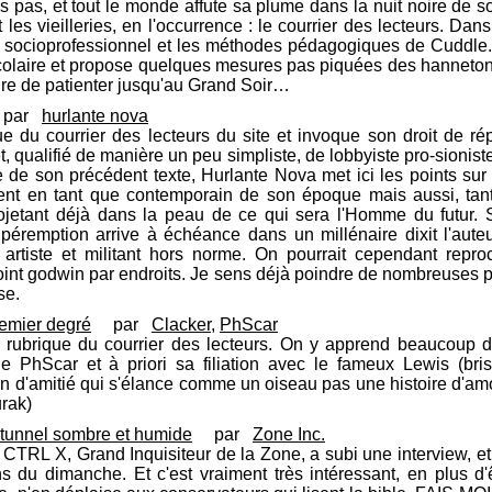
 pas, et tout le monde affute sa plume dans la nuit noire de 
t les vieilleries, en l'occurrence : le courrier des lecteurs. Da
eu socioprofessionnel et les méthodes pédagogiques de Cuddle.
olaire et propose quelques mesures pas piquées des hannetons.
ire de patienter jusqu'au Grand Soir…
par
hurlante nova
ue du courrier des lecteurs du site et invoque son droit de ré
t, qualifié de manière un peu simpliste, de lobbyiste pro-sionist
de son précédent texte, Hurlante Nova met ici les points sur 
ement en tant que contemporain de son époque mais aussi, ta
ojetant déjà dans la peau de ce qui sera l'Homme du futur. S
 péremption arrive à échéance dans un millénaire dixit l'auteu
artiste et militant hors norme. On pourrait cependant reproc
oint godwin par endroits. Je sens déjà poindre de nombreuses
se.
remier degré
par
Clacker
,
PhScar
a rubrique du courrier des lecteurs. On y apprend beaucoup
 PhScar et à priori sa filiation avec le fameux Lewis (briser
 d'amitié qui s'élance comme un oiseau pas une histoire d'amou
rak)
unnel sombre et humide
par
Zone Inc.
X, Grand Inquisiteur de la Zone, a subi une interview, et c'
s du dimanche. Et c'est vraiment très intéressant, en plus d'êt