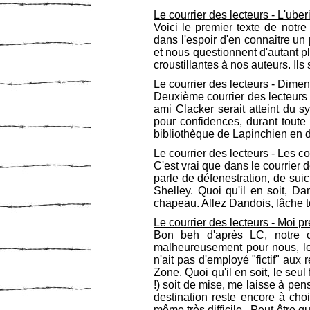
Le courrier des lecteurs - L'ube
Voici le premier texte de notr
dans l'espoir d'en connaitre un
et nous questionnent d'autant p
croustillantes à nos auteurs. Ils
Le courrier des lecteurs - Dimen
Deuxième courrier des lecteurs
ami Clacker serait atteint du s
pour confidences, durant toute 
bibliothèque de Lapinchien en d
Le courrier des lecteurs - Les c
C'est vrai que dans le courrier
parle de défenestration, de sui
Shelley. Quoi qu'il en soit, D
chapeau. Allez Dandois, lâche to
Le courrier des lecteurs - Moi 
Bon beh d'après LC, notre c
malheureusement pour nous, le
n'ait pas d'employé "fictif" au
Zone. Quoi qu'il en soit, le seu
!) soit de mise, me laisse à pens
destination reste encore à choi
même très difficile...Peut-être 