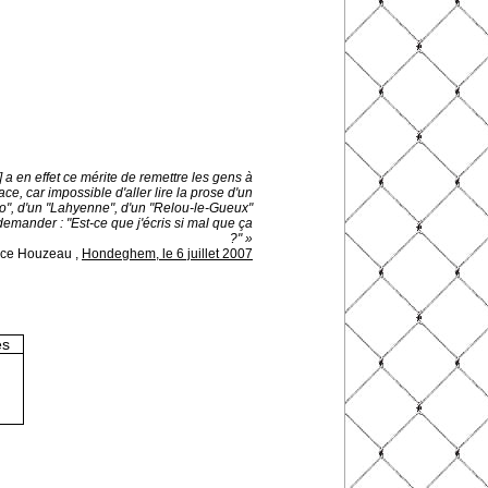
 a en effet ce mérite de remettre les gens à
ace, car impossible d'aller lire la prose d'un
o", d'un "Lahyenne", d'un "Relou-le-Gueux"
emander : "Est-ce que j'écris si mal que ça
?" »
ice Houzeau
,
Hondeghem, le 6 juillet 2007
es