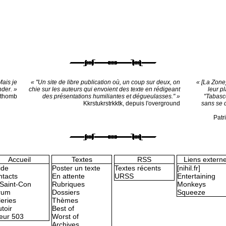
Mais je
« "Un site de libre publication où, un coup sur deux, on
« [La Zone]
nder. »
chie sur les auteurs qui envoient des texte en rédigeant
leur pl
othomb
des présentations humiliantes et dégueulasses." »
"Tabasc
Kkrstukrstrkktk, depuis l'overground
sans se d
Patr
Accueil
Textes
RSS
Liens extern
ide
Poster un texte
Textes récents
[nihil.fr]
tacts
En attente
URSS
Entertaining
Saint-Con
Rubriques
Monkeys
rum
Dossiers
Squeeze
eries
Thèmes
toir
Best of
eur 503
Worst of
Archives