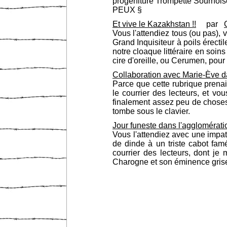
progéniture Trompette Sournoi
PEUX §
Et vive le Kazakhstan !!
par
Vous l'attendiez tous (ou pas), vo
Grand Inquisiteur à poils érecti
notre cloaque littéraire en soins
cire d'oreille, ou Cerumen, pour
Collaboration avec Marie-Ève d
Parce que cette rubrique prenai
le courrier des lecteurs, et v
finalement assez peu de choses
tombe sous le clavier.
Jour funeste dans l'agglomérat
Vous l'attendiez avec une impa
de dinde à un triste cabot famé
courrier des lecteurs, dont je
Charogne et son éminence grise a