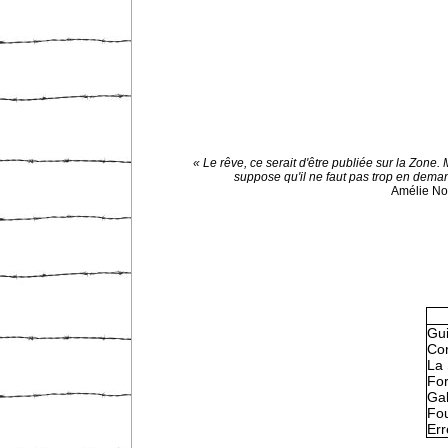
« Le rêve, ce serait d'être publiée sur la Zone. 
suppose qu'il ne faut pas trop en dema
Amélie N
Gu
Con
La 
Fo
Gal
Fou
Err