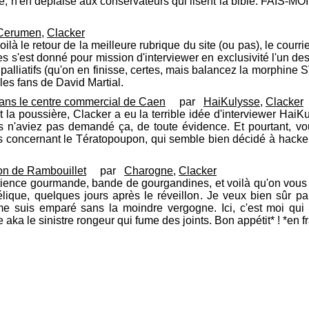
se, n'en déplaise aux conservateurs qui lisent la bible. FAI
Cerumen
,
Clacker
ilà le retour de la meilleure rubrique du site (ou pas), le courrie
les s'est donné pour mission d'interviewer en exclusivité l'un d
 palliatifs (qu'on en finisse, certes, mais balancez la morphine 
 les fans de David Martial.
ans le centre commercial de Caen
par
HaiKulysse
,
Clacker
t la poussière, Clacker a eu la terrible idée d'interviewer H
ous n'aviez pas demandé ça, de toute évidence. Et pourtant, vo
 concernant le Tératopoupon, qui semble bien décidé à hacker 
ion de Rambouillet
par
Charogne
,
Clacker
tience gourmande, bande de gourgandines, et voilà qu'on vous
lique, quelques jours après le réveillon. Je veux bien sûr pa
 me suis emparé sans la moindre vergogne. Ici, c'est moi qu
ka le sinistre rongeur qui fume des joints. Bon appétit* ! *en f