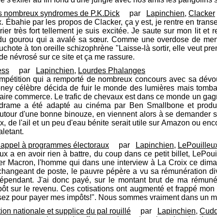
des nombreux syndromes de P.K.Dick
par
Lapinchien
,
Clacker
ix. Ébahie par les propos de Clacker, ça y est, je rentre en tra
ier très fort tellement je suis excitée. Je saute sur mon lit e
s du gourou qui a avalé sa sœur. Comme une overdose de menst
hote à ton oreille schizophrène "Laisse-là sortir, elle veut pr
 de névrosé sur ce site et ça me rassure.
ess
par
Lapinchien
,
Lourdes Phalanges
ompétition qui a remporté de nombreux concours avec sa dévou
poney célèbre décida de fuir le monde des lumières mais tomb
n faire commerce. Le trafic de chevaux est dans ce monde un gag
drame a été adapté au cinéma par Ben Smallbone et produit 
utour d'une bonne binouze, en viennent alors à se demander si l
, de l'ail et un peu d'eau bénite serait utile sur Amazon ou enco
letant.
d appel à programmes électoraux
par
Lapinchien
,
LePouilleu
ux a en avoir rien à battre, du coup dans ce petit billet, LePou
voter Macron, l'homme qui dans une interview à La Croix ce dim
 changeant de poste, le pauvre pépère a vu sa rémunération 
'indépendant. J'ai donc payé, sur le montant brut de ma rémuné
impôt sur le revenu. Ces cotisations ont augmenté et frappé mon
ssez pour payer mes impôts!". Nous sommes vraiment dans un m
ion nationale et supplice du pal rouillé
par
Lapinchien
,
Cudd