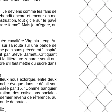
nse. Je deviens comme les fans de
t rebondit encore et encore en me
ruation, tout gicle sur le pavé
endre forme". Mais je m'égare, on
ée cavalière Virginia Leng. Au
a sur sa route sur une bande de
ne pain sans précédent." Inspiré
par Steve Barnett...Critiquant
a littérature zonarde serait oui
re s'il faut mettre du sucre dans
x
illeux nous extorque, entre deux
anche évoque dans le détail son
divisée par 15. "Comme banquier
ration, des cotisations sociales
 dernier revenu de référence, au
onde de brutes.
le