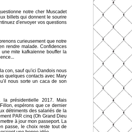
 questionne notre cher Muscadet
x billets qui donnent le sourire
ontinuez d'envoyer vos questions
pprenons curieusement que notre
 s'en rendre malade. Confidences
r une mite kafkaïenne bouffer la
ence...
la con, sauf qu'ici Dandois nous
 pas quelques contacts avec Mary
qu'il nous sorte un caca de son
la présidentielle 2017. Mais
illon, espérons que ce dernier
ux détriments des salariés de la
fantement PAR cinq (Oh Grand Dieu
ur mettre à jour mon passeport. La
en passe, le choix reste tout de
 seraient une bonne idée.