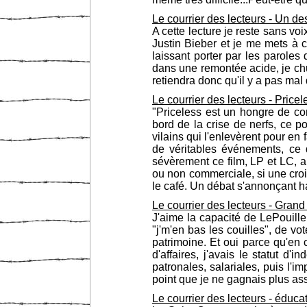
Le courrier des lecteurs - Un 
A cette lecture je reste sans vo
Justin Bieber et je me mets à cr
laissant porter par les parole
dans une remontée acide, je chuc
retiendra donc qu'il y a pas mal
Le courrier des lecteurs - Pricel
"Priceless est un hongre de c
bord de la crise de nerfs, ce 
vilains qui l'enlevèrent pour e
de véritables événements, ce 
sévèrement ce film, LP et LC, a
ou non commerciale, si une croix
le café. Un débat s'annonçant ha
Le courrier des lecteurs - Gran
J'aime la capacité de LePouille
"j'm'en bas les couilles", de 
patrimoine. Et oui parce qu'en
d'affaires, j'avais le statut d
patronales, salariales, puis l'
point que je ne gagnais plus a
Le courrier des lecteurs - éducat