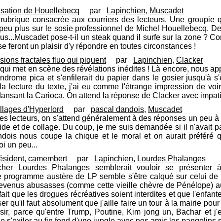
risation de Houellebecq
par
Lapinchien
,
Muscadet
e rubrique consacrée aux courriers des lecteurs. Une groupie
 peu plus sur le sosie professionnel de Michel Houellebecq. Deu
lus...Muscadet pose-t-il un steak quand il surfe sur la zone ? C
 se feront un plaisir d'y répondre en toutes circonstances !
sions fractales fluo qui piquent
par
Lapinchien
,
Clacker
 qui met en scène des révélations inédites ! Là encore, nous a
yndrome pica et s'enfilerait du papier dans le gosier jusqu'à
la lecture du texte, j'ai eu comme l'étrange impression de voi
ansant la Carioca. On attend la réponse de Clacker avec impati
ollages d'Hyperlord
par
pascal dandois
,
Muscadet
 des lecteurs, on s'attend généralement à des réponses un peu à 
cide et de collage. Du coup, je me suis demandée si il n'avait
andois nous coupe la chique et le moral et on aurait préféré 
i un peu...
président, camembert
par
Lapinchien
,
Lourdes Phalanges
her Lourdes Phalanges semblerait vouloir se présenter à 
 programme austère de LP semble s'être calqué sur celui de F
x revenus abusasses (comme cette vieille chèvre de Pénélope) a
l fait que les drogues récréatives soient interdites et que l'en
er qu'il faut absolument que j'aille faire un tour à la mairie po
sir, parce qu'entre Trump, Poutine, Kim jong un, Bachar et j'
que s'exiler au fin fond d'une jungle avec nos amis les pangolins