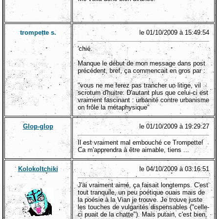
trompette s.
le 01/10/2009 à 15:49:54
'chié.
Manque le début de mon message dans post
précédent, bref, ça commencait en gros par :
"vous ne me ferez pas trancher un litige, vil
scrotum d'huitre. D'autant plus que celui-ci est
vraiment fascinant : urbanité contre urbanisme
on frôle la métaphysique"
Glop-glop
le 01/10/2009 à 19:29:27
Il est vraiment mal embouché ce Trompette!
Ca m'apprendra à être aimable, tiens ...
Kolokoltchiki
le 04/10/2009 à 03:16:51
J'ai vraiment aimé, ça faisait longtemps. C'est
tout tranquile, un peu poétique ouais mais de
la poésie à la Vian je trouve. Je trouve juste
les touches de vulgarités dispensables ("celle-
ci puait de la chatte"). Mais putain, c'est bien,