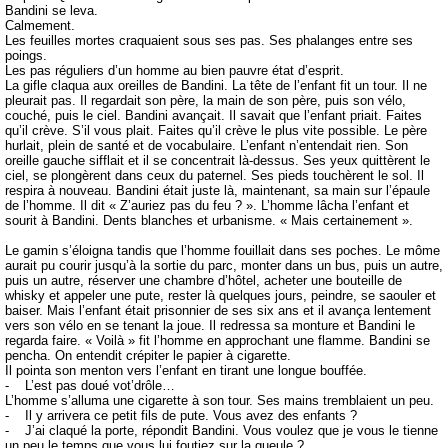
Bandini se leva.
Calmement.
Les feuilles mortes craquaient sous ses pas. Ses phalanges entre ses
poings.
Les pas réguliers d’un homme au bien pauvre état d’esprit.
La gifle claqua aux oreilles de Bandini. La tête de l’enfant fit un tour. Il ne
pleurait pas. Il regardait son père, la main de son père, puis son vélo,
couché, puis le ciel. Bandini avançait. Il savait que l’enfant priait. Faites
qu’il crève. S’il vous plait. Faites qu’il crève le plus vite possible. Le père
hurlait, plein de santé et de vocabulaire. L’enfant n’entendait rien. Son
oreille gauche sifflait et il se concentrait là-dessus. Ses yeux quittèrent le
ciel, se plongèrent dans ceux du paternel. Ses pieds touchèrent le sol. Il
respira à nouveau. Bandini était juste là, maintenant, sa main sur l’épaule
de l’homme. Il dit « Z’auriez pas du feu ? ». L’homme lâcha l’enfant et
sourit à Bandini. Dents blanches et urbanisme. « Mais certainement ».
Le gamin s’éloigna tandis que l’homme fouillait dans ses poches. Le môme
aurait pu courir jusqu’à la sortie du parc, monter dans un bus, puis un autre,
puis un autre, réserver une chambre d’hôtel, acheter une bouteille de
whisky et appeler une pute, rester là quelques jours, peindre, se saouler et
baiser. Mais l’enfant était prisonnier de ses six ans et il avança lentement
vers son vélo en se tenant la joue. Il redressa sa monture et Bandini le
regarda faire. « Voilà » fit l’homme en approchant une flamme. Bandini se
pencha. On entendit crépiter le papier à cigarette.
Il pointa son menton vers l’enfant en tirant une longue bouffée.
- L’est pas doué vot’drôle…
L’homme s’alluma une cigarette à son tour. Ses mains tremblaient un peu.
- Il y arrivera ce petit fils de pute. Vous avez des enfants ?
- J’ai claqué la porte, répondit Bandini. Vous voulez que je vous le tienne
un peu le temps que vous lui foutiez sur la gueule ?