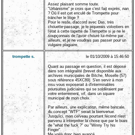
Assez plaisant somme toute.
"Urbanisme" je crois que c'est fait exprès, nan
? Où il est cet enculé de Trompette pour
trancher le litige ?
Pour le reste, d'accord avec Das, très
chouette passage, je le piquerais volontiers en
l'état à cette tapette de Trompette si je ne le
soupçonnais de l'avoir chouré lui-même par
ailleurs, et je ne voudrais pas passer pour un
vulgaire plagiaire.
trompette s.
le 01/10/2009 à 15:46:50
Quant au passage en question, il est déposé
dans son intégralité (brevet disponible aux
archives municipales de Bitche, Moselle (57)
sous référence 45XC89). S'en servir à mon
insu vous exposerait à d'interminables
poursuites judiciaires qui se solderaient par
votre enterrement, vif, dans un square
municipal de mon choix.
Par ailleurs, une explication, même bancale,
du concept "WTF" serait la bienvenue.
Jusqu'ici, mon cerveau pourtant fécond n'est
parvenu à interpréter la chose que par le biais
de "what the fuck ?" ou "Winny Try his
Finger".
Me voilà donc bien avancé.