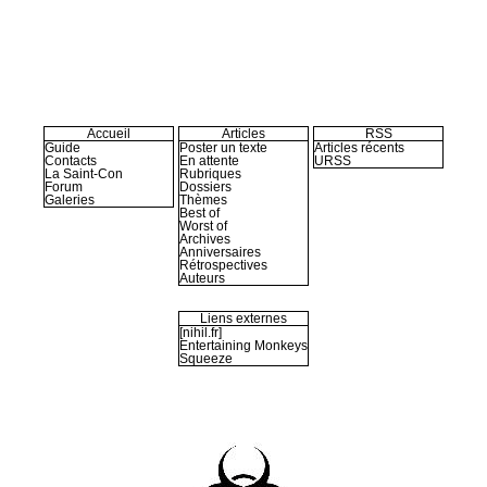
Accueil
Articles
RSS
Guide
Poster un texte
Articles récents
Contacts
En attente
URSS
La Saint-Con
Rubriques
Forum
Dossiers
Galeries
Thèmes
Best of
Worst of
Archives
Anniversaires
Rétrospectives
Auteurs
Liens externes
[nihil.fr]
Entertaining Monkeys
Squeeze