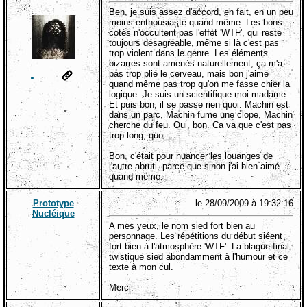
Ben, je suis assez d'accord, en fait, en un peu
moins enthousiaste quand même. Les bons
cotés n'occultent pas l'effet 'WTF', qui reste
toujours désagréable, même si là c'est pas
trop violent dans le genre. Les éléments
bizarres sont amenés naturellement, ça m'a
pas trop plié le cerveau, mais bon j'aime
quand même pas trop qu'on me fasse chier la
logique. Je suis un scientifique moi madame.
Et puis bon, il se passe rien quoi. Machin est
dans un parc, Machin fume une clope, Machin
cherche du feu. Oui, bon. Ca va que c'est pas
trop long, quoi.
Bon, c'était pour nuancer les louanges de
l'autre abruti, parce que sinon j'ai bien aimé
quand même.
Prototype
le 28/09/2009 à 19:32:16
Nucléique
A mes yeux, le nom sied fort bien au
personnage. Les répétitions du début siéent
fort bien à l'atmosphère 'WTF'. La blague final-
twistique sied abondamment à l'humour et ce
texte à mon cul.
Merci.