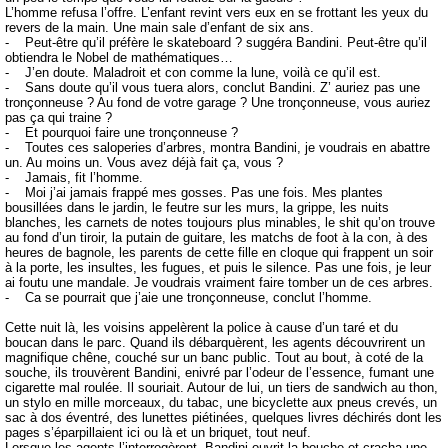
L’homme refusa l’offre. L’enfant revint vers eux en se frottant les yeux du
revers de la main. Une main sale d’enfant de six ans.
- Peut-être qu’il préfère le skateboard ? suggéra Bandini. Peut-être qu’il
obtiendra le Nobel de mathématiques…
- J’en doute. Maladroit et con comme la lune, voilà ce qu’il est.
- Sans doute qu’il vous tuera alors, conclut Bandini. Z’ auriez pas une
tronçonneuse ? Au fond de votre garage ? Une tronçonneuse, vous auriez
pas ça qui traine ?
- Et pourquoi faire une tronçonneuse ?
- Toutes ces saloperies d’arbres, montra Bandini, je voudrais en abattre
un. Au moins un. Vous avez déjà fait ça, vous ?
- Jamais, fit l’homme.
- Moi j’ai jamais frappé mes gosses. Pas une fois. Mes plantes
bousillées dans le jardin, le feutre sur les murs, la grippe, les nuits
blanches, les carnets de notes toujours plus minables, le shit qu’on trouve
au fond d’un tiroir, la putain de guitare, les matchs de foot à la con, à des
heures de bagnole, les parents de cette fille en cloque qui frappent un soir
à la porte, les insultes, les fugues, et puis le silence. Pas une fois, je leur
ai foutu une mandale. Je voudrais vraiment faire tomber un de ces arbres.
- Ca se pourrait que j’aie une tronçonneuse, conclut l’homme.
Cette nuit là, les voisins appelèrent la police à cause d’un taré et du
boucan dans le parc. Quand ils débarquèrent, les agents découvrirent un
magnifique chêne, couché sur un banc public. Tout au bout, à coté de la
souche, ils trouvèrent Bandini, enivré par l’odeur de l’essence, fumant une
cigarette mal roulée. Il souriait. Autour de lui, un tiers de sandwich au thon,
un stylo en mille morceaux, du tabac, une bicyclette aux pneus crevés, un
sac à dos éventré, des lunettes piétinées, quelques livres déchirés dont les
pages s’éparpillaient ici ou là et un briquet, tout neuf.
Lorsque les agents l’interrogèrent, Bandini ouvrit la bouche et cracha une