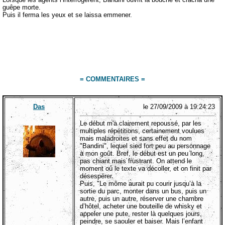
guêpe morte.
Puis il ferma les yeux et se laissa emmener.
= COMMENTAIRES =
Das
le 27/09/2009 à 19:24:23
Le début m'a clairement repoussé, par les
multiples répétitions, certainement voulues
mais maladroites et sans effet du nom
"Bandini", lequel sied fort peu au personnage
à mon goût. Bref, le début est un peu long,
pas chiant mais frustrant. On attend le
moment où le texte va décoller, et on finit par
désespérer.
Puis, "Le môme aurait pu courir jusqu’à la
sortie du parc, monter dans un bus, puis un
autre, puis un autre, réserver une chambre
d’hôtel, acheter une bouteille de whisky et
appeler une pute, rester là quelques jours,
peindre, se saouler et baiser. Mais l’enfant