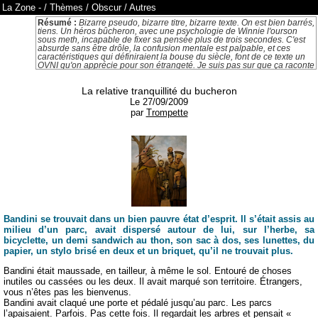
La Zone
-
/
Thèmes
/
Obscur
/
Autres
Résumé :
Bizarre pseudo, bizarre titre, bizarre texte. On est bien barrés,
tiens. Un héros bûcheron, avec une psychologie de Winnie l'ourson
sous meth, incapable de fixer sa pensée plus de trois secondes. C'est
absurde sans être drôle, la confusion mentale est palpable, et ces
caractéristiques qui définiraient la bouse du siècle, font de ce texte un
OVNI qu'on apprécie pour son étrangeté. Je suis pas sur que ça raconte
vraiment quelque chose, mais je crois qu'on s'en fout, c'est bien.
La relative tranquillité du bucheron
Le 27/09/2009
par
Trompette
Bandini se trouvait dans un bien pauvre état d’esprit. Il s’était assis au
milieu d’un parc, avait dispersé autour de lui, sur l’herbe, sa
bicyclette, un demi sandwich au thon, son sac à dos, ses lunettes, du
papier, un stylo brisé en deux et un briquet, qu’il ne trouvait plus.
Bandini était maussade, en tailleur, à même le sol. Entouré de choses
inutiles ou cassées ou les deux. Il avait marqué son territoire. Étrangers,
vous n’êtes pas les bienvenus.
Bandini avait claqué une porte et pédalé jusqu’au parc. Les parcs
l’apaisaient. Parfois. Pas cette fois. Il regardait les arbres et pensait «