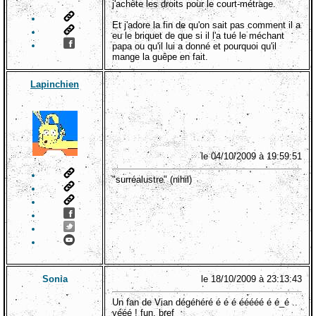
j'achète les droits pour le court-métrage.
Et j'adore la fin de qu'on sait pas comment il a
eu le briquet de que si il l'a tué le méchant
papa ou qu'il lui a donné et pourquoi qu'il
mange la guêpe en fait.
Lapinchien
le 04/10/2009 à 19:59:51
"surréalustre" (nihil)
Sonia
le 18/10/2009 à 23:13:43
Un fan de Vian dégénéré é é é ééééé é é_é ..
yééé ! fun, bref