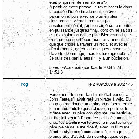
était prisonnier de ses six ans".
A partir de cette phrase, le texte bascule dans
la pensée lâchée timidement, ou avec
parcimonie, puis avec de plus en plus
d'assurance. Même si ce n'est pas
absolument génial, j'ai bien aimé cette montée
en puissance jusqu'au final, dont on ne sait s'il
est explosion ou calme plat. Bien entendu,
c'est un peu court pour raconter vraiment
quelque chose à travers un récit, et avec le
début foireux, ça en fait quelques chose
d'avorté. Dommage, mais lecture agréable.
Je suis très partial aussi, il y a un bûcheron.
commentaire édité par
Das
le 2009-9-28
14:51:8
Yog
le 27/09/2009 à 20:27:46
Forcément, le nom Bandini me fait penser à
John Fante s'il avait raté un virage à vélo. Du
coup ça me donne un embryon de sens, entre
le narrateur adulte qui a claqué la porte et le
môme avec un père con comme une barrique
et me fait venir à l'esprit ce petit déjêuner
chez les Bandini/Fante avec la moustache du
père pleine de jaune d'oeuf, avec un fil rouge
étant le stylo brisé puis atomisé, mais je
prends trop d'alcool, de neuroleptiques et je