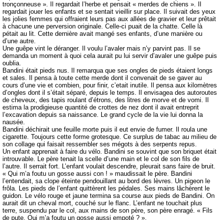
tronçonneuse ». Il regardait l’herbe et pensait « merdes de chiens ». Il
regardait jouer les enfants et se sentait vieillir sur place. Il suivait des yeux
les jolies femmes qui offraient leurs pas aux allées de gravier et leur prêtait
à chacune une perversion originale. Celle-ci puait de la chatte. Celle là
pétait au lit. Cette dernière avait mangé ses enfants, d’une manière ou
d’une autre.
Une guêpe vint le déranger. Il voulu l’avaler mais n’y parvint pas. Il se
demanda un moment à quoi cela aurait pu lui servir d’avaler une guêpe puis
oublia.
Bandini était pieds nus. Il remarqua que ses ongles de pieds étaient longs
et sales. Il pensa à toute cette merde dont il convenait de se gaver au
cours d’une vie et combien, pour finir, c’etait inutile. Il pensa aux kilomètres
d’ongles dont il s’était séparé, depuis le temps. Il envisagea des autoroutes
de cheveux, des tapis roulant d’étrons, des litres de morve et de vomi. Il
estima la prodigieuse quantité de crottes de nez dont il avait entreprit
l’excavation depuis sa naissance. Le grand cycle de la vie lui donna la
nausée.
Bandini déchirait une feuille morte puis il eut envie de fumer. Il roula une
cigarette. Toujours cette forme grotesque. Ce surplus de tabac au milieu de
son collage qui faisait ressembler ses mégots à des serpents repus.
Un enfant apprenait à faire du vélo. Bandini se souvint que son briquet était
introuvable. Le père tenait la scelle d’une main et le col de son fils de
l’autre. Il serrait fort. L’enfant voulait descendre, pleurait sans faire de bruit.
« Qui m’a foutu un gosse aussi con ! » maudissait le père. Bandini
l’entendait, sa clope éteinte pendouillant au bord des lèvres. Un pigeon le
frôla. Les pieds de l’enfant quittèrent les pédales. Ses mains lâchèrent le
guidon. Le vélo rouge et jaune termina sa course aux pieds de Bandini. On
aurait dit un cheval mort, couché sur le flanc. L’enfant ne touchait plus
terre, suspendu par le col, aux mains de son père, son père enragé. « Fils
de pute. Qui m’a foutu un gosse aussi empoté ? ».