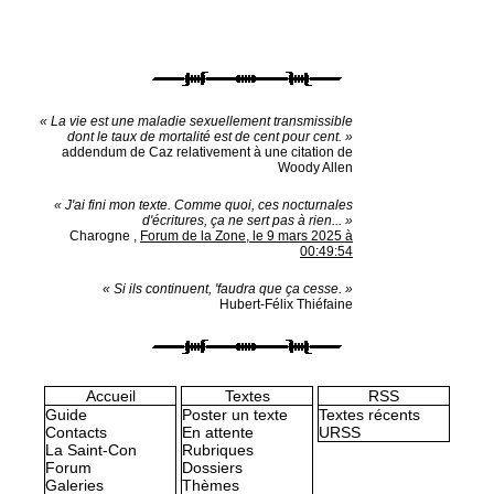
« La vie est une maladie sexuellement transmissible
dont le taux de mortalité est de cent pour cent. »
addendum de Caz relativement à une citation de
Woody Allen
« J'ai fini mon texte. Comme quoi, ces nocturnales
d'écritures, ça ne sert pas à rien... »
Charogne
,
Forum de la Zone, le 9 mars 2025 à
00:49:54
« Si ils continuent, 'faudra que ça cesse. »
Hubert-Félix Thiéfaine
Accueil
Textes
RSS
Guide
Poster un texte
Textes récents
Contacts
En attente
URSS
La Saint-Con
Rubriques
Forum
Dossiers
Galeries
Thèmes