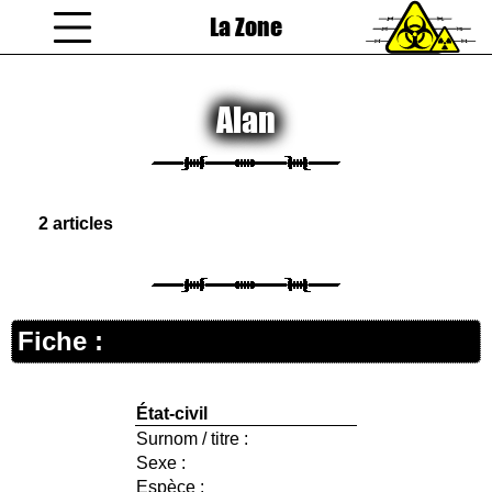
La Zone
coucou gamin
Alan
2 articles
Fiche :
État-civil
Surnom / titre :
Sexe :
Espèce :