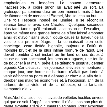
emphatiques et imagées. Le bouton demeurait
inaccessible, à croire qu’on lui avait jeté un sort. La
grotesque pantomime dura un bon moment, mais à force
de tâtonner et de menacer l’Éternel, Abel toucha au but.
Une fois l’espace inondé de lumière, il se réconcilia
séance tenante avec son Créateur. Quelques secondes
plus tard, tandis qu’il entamait l’ascension de l’escalier, il
éprouva même une grande honte de s’être laissé emporter
ainsi et d’avoir sans aucun doute causé la frayeur de la
voisine du premier étage. Il la connaissait bien cette
concierge, cette fieffée bignolle, toujours à l’affût du
moindre bruit et de la plus infime rognure de ragot. Elle
devait trembler à cet instant au fin fond de ses draps à
cause de son bacchanal, les sens aux aguets, une feuille
de boucher à la main, prête à se défendre jusqu’au dernier
bigoudi. Car c’était sûr, les journaux télévisés le montraient
chaque jour, une horde de barbares n’allait pas tarder à
venir défoncer sa porte et à débarquer chez elle afin de lui
dérober ses maigres économies et, à l’occasion, afin de la
torturer, de la violer et de la dépecer, si la fantaisie
s’emparait d’eux.
Mais Abel était seul, et il n’avait de velléités hostiles envers
qui que ce soit. L’appétit en berne, il n’était pas non plus du
genre sybarite altéré d’humeurs vaginales. Pour expliquer