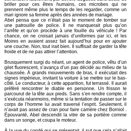
briller pour ces êtres humains, ces microbes qui ne
prennent même plus le temps de les regarder, comme un
mari ignore sa femme après des années de mariage.
Abel pensa que ce n’était pas le moment de tomber sur
une patrouille de police. Il ne manquerait plus qu’on
l’arrête et qu’on procède à une fouille du véhicule ! Par
chance, on ne croisait jamais d’uniformes par ici, et les
Moires en avaient assez fait aujourd’hui pour en ajouter
une couche. Non, tout irait bien. Il suffisait de garder la tête
froide et de ne pas attirer l’attention.
Brusquement surgi du néant, un agent de police, vêtu d’un
gilet fluorescent, s’avança d’un pas décidé au milieu de la
chaussée. À grands mouvements de bras, il exécutait des
signes impérieux, invitant la voiture à se mettre sur le bas-
côté. Le conducteur, à cette apparition, fut terrassé. Il aurait
préféré rencontrer le diable en personne. Un frisson le
parcourut de la tête aux pieds. Sans s’en rendre compte, il
s’exécuta néanmoins, même si la tentation de passer sur le
corps de l’homme lui avait traversé l’esprit. Seulement, il
n’avait pas assez de cran pour faire carrière chez Borniol .
Épouvanté, Abel descendit la vitre de sa portière comme
dans un songe, et coupa le moteur.
À la vue du condé qui se présentait, il sut que cela n’allait