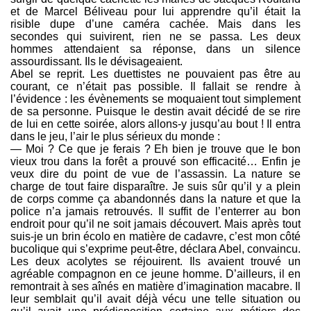
et de Marcel Béliveau pour lui apprendre qu’il était la
risible dupe d’une caméra cachée. Mais dans les
secondes qui suivirent, rien ne se passa. Les deux
hommes attendaient sa réponse, dans un silence
assourdissant. Ils le dévisageaient.
Abel se reprit. Les duettistes ne pouvaient pas être au
courant, ce n’était pas possible. Il fallait se rendre à
l’évidence : les évènements se moquaient tout simplement
de sa personne. Puisque le destin avait décidé de se rire
de lui en cette soirée, alors allons-y jusqu’au bout ! Il entra
dans le jeu, l’air le plus sérieux du monde :
— Moi ? Ce que je ferais ? Eh bien je trouve que le bon
vieux trou dans la forêt a prouvé son efficacité… Enfin je
veux dire du point de vue de l’assassin. La nature se
charge de tout faire disparaître. Je suis sûr qu’il y a plein
de corps comme ça abandonnés dans la nature et que la
police n’a jamais retrouvés. Il suffit de l’enterrer au bon
endroit pour qu’il ne soit jamais découvert. Mais après tout
suis-je un brin écolo en matière de cadavre, c’est mon côté
bucolique qui s’exprime peut-être, déclara Abel, convaincu.
Les deux acolytes se réjouirent. Ils avaient trouvé un
agréable compagnon en ce jeune homme. D’ailleurs, il en
remontrait à ses aînés en matière d’imagination macabre. Il
leur semblait qu’il avait déjà vécu une telle situation ou