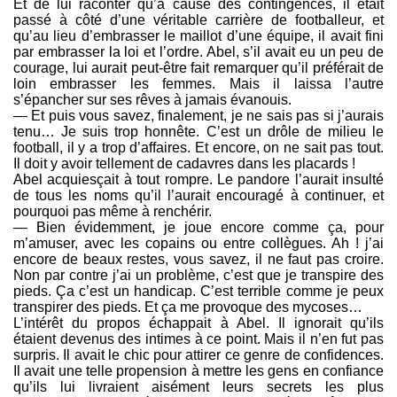
Et de lui raconter qu’à cause des contingences, il était
passé à côté d’une véritable carrière de footballeur, et
qu’au lieu d’embrasser le maillot d’une équipe, il avait fini
par embrasser la loi et l’ordre. Abel, s’il avait eu un peu de
courage, lui aurait peut-être fait remarquer qu’il préférait de
loin embrasser les femmes. Mais il laissa l’autre
s’épancher sur ses rêves à jamais évanouis.
— Et puis vous savez, finalement, je ne sais pas si j’aurais
tenu… Je suis trop honnête. C’est un drôle de milieu le
football, il y a trop d’affaires. Et encore, on ne sait pas tout.
Il doit y avoir tellement de cadavres dans les placards !
Abel acquiesçait à tout rompre. Le pandore l’aurait insulté
de tous les noms qu’il l’aurait encouragé à continuer, et
pourquoi pas même à renchérir.
— Bien évidemment, je joue encore comme ça, pour
m’amuser, avec les copains ou entre collègues. Ah ! j’ai
encore de beaux restes, vous savez, il ne faut pas croire.
Non par contre j’ai un problème, c’est que je transpire des
pieds. Ça c’est un handicap. C’est terrible comme je peux
transpirer des pieds. Et ça me provoque des mycoses…
L’intérêt du propos échappait à Abel. Il ignorait qu’ils
étaient devenus des intimes à ce point. Mais il n’en fut pas
surpris. Il avait le chic pour attirer ce genre de confidences.
Il avait une telle propension à mettre les gens en confiance
qu’ils lui livraient aisément leurs secrets les plus