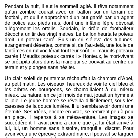
Pendant la nuit, il eut le sommeil agité. Il rêva notamment
qu’un zombie courait avec un ballon sur un terrain de
football, et qu’il s’approchait d’un but gardé par un agent
de police aux pieds nus, dont une infâme lèpre dévorait
allègrement les orteils. Soudain, le drôle de footballeur
décocha un tir des vingt mètres. Le ballon heurta le poteau
droit, un poteau carré. Puis un cri s’éleva des tribunes,
étrangement désertes, comme si, de l’au-delà, une foule de
fantômes en rut vociférait tout leur soûl : « maudits poteaux
carrés ! Maudits poteaux carrés ! » Honteux, le mort-vivant
se précipita alors dans la mare qui se trouvait au centre du
terrain et y plongea sans hésiter.
Un clair soleil de printemps réchauffait la chambre d’Abel,
au petit matin. Les oiseaux, heureux de voir le ciel bleu et
les arbres en bourgeons, se chamaillaient à qui mieux
mieux. La nature, en ce joli mois de mai, jouait un hymne à
la joie. Le jeune homme se réveilla difficilement, sous les
caresses de la douce lumière. Il lui sembla avoir dormi une
éternité. Ses idées, encore en vrac, se remirent peu à peu
en place. Il repensa à sa mésaventure. Les images se
succédèrent. Il avait peine à croire que ça lui était arrivé à
lui, lui, un homme sans histoire, tranquille, discret. Pour
avoir vécu une épreuve extraordinaire, il pouvait se targuer