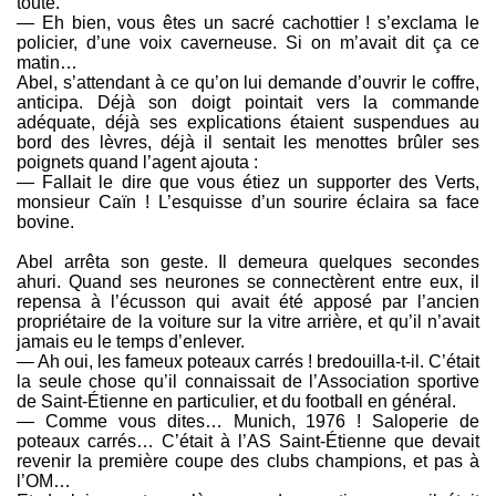
toute.
— Eh bien, vous êtes un sacré cachottier ! s’exclama le
policier, d’une voix caverneuse. Si on m’avait dit ça ce
matin…
Abel, s’attendant à ce qu’on lui demande d’ouvrir le coffre,
anticipa. Déjà son doigt pointait vers la commande
adéquate, déjà ses explications étaient suspendues au
bord des lèvres, déjà il sentait les menottes brûler ses
poignets quand l’agent ajouta :
— Fallait le dire que vous étiez un supporter des Verts,
monsieur Caïn ! L’esquisse d’un sourire éclaira sa face
bovine.
Abel arrêta son geste. Il demeura quelques secondes
ahuri. Quand ses neurones se connectèrent entre eux, il
repensa à l’écusson qui avait été apposé par l’ancien
propriétaire de la voiture sur la vitre arrière, et qu’il n’avait
jamais eu le temps d’enlever.
— Ah oui, les fameux poteaux carrés ! bredouilla-t-il. C’était
la seule chose qu’il connaissait de l’Association sportive
de Saint-Étienne en particulier, et du football en général.
— Comme vous dites… Munich, 1976 ! Saloperie de
poteaux carrés… C’était à l’AS Saint-Étienne que devait
revenir la première coupe des clubs champions, et pas à
l’OM…