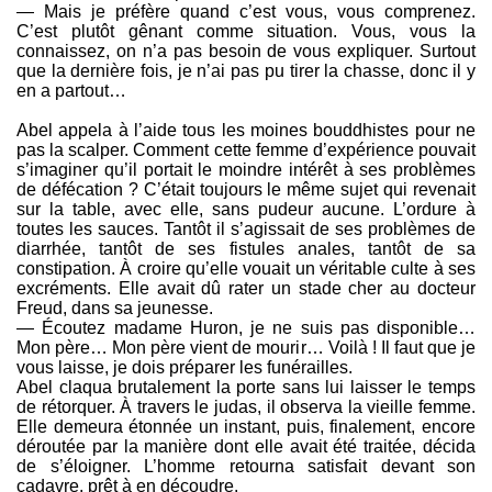
— Mais je préfère quand c’est vous, vous comprenez.
C’est plutôt gênant comme situation. Vous, vous la
connaissez, on n’a pas besoin de vous expliquer. Surtout
que la dernière fois, je n’ai pas pu tirer la chasse, donc il y
en a partout…
Abel appela à l’aide tous les moines bouddhistes pour ne
pas la scalper. Comment cette femme d’expérience pouvait
s’imaginer qu’il portait le moindre intérêt à ses problèmes
de défécation ? C’était toujours le même sujet qui revenait
sur la table, avec elle, sans pudeur aucune. L’ordure à
toutes les sauces. Tantôt il s’agissait de ses problèmes de
diarrhée, tantôt de ses fistules anales, tantôt de sa
constipation. À croire qu’elle vouait un véritable culte à ses
excréments. Elle avait dû rater un stade cher au docteur
Freud, dans sa jeunesse.
— Écoutez madame Huron, je ne suis pas disponible…
Mon père… Mon père vient de mourir… Voilà ! Il faut que je
vous laisse, je dois préparer les funérailles.
Abel claqua brutalement la porte sans lui laisser le temps
de rétorquer. À travers le judas, il observa la vieille femme.
Elle demeura étonnée un instant, puis, finalement, encore
déroutée par la manière dont elle avait été traitée, décida
de s’éloigner. L’homme retourna satisfait devant son
cadavre, prêt à en découdre.