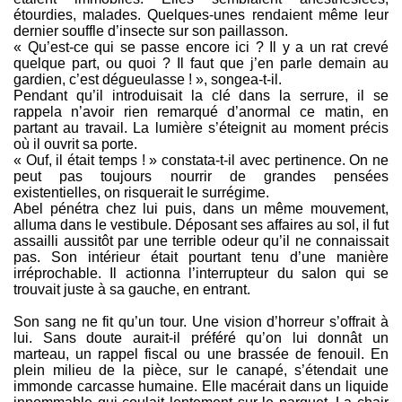
étourdies, malades. Quelques-unes rendaient même leur
dernier souffle d’insecte sur son paillasson.
« Qu’est-ce qui se passe encore ici ? Il y a un rat crevé
quelque part, ou quoi ? Il faut que j’en parle demain au
gardien, c’est dégueulasse ! », songea-t-il.
Pendant qu’il introduisait la clé dans la serrure, il se
rappela n’avoir rien remarqué d’anormal ce matin, en
partant au travail. La lumière s’éteignit au moment précis
où il ouvrit sa porte.
« Ouf, il était temps ! » constata-t-il avec pertinence. On ne
peut pas toujours nourrir de grandes pensées
existentielles, on risquerait le surrégime.
Abel pénétra chez lui puis, dans un même mouvement,
alluma dans le vestibule. Déposant ses affaires au sol, il fut
assailli aussitôt par une terrible odeur qu’il ne connaissait
pas. Son intérieur était pourtant tenu d’une manière
irréprochable. Il actionna l’interrupteur du salon qui se
trouvait juste à sa gauche, en entrant.
Son sang ne fit qu’un tour. Une vision d’horreur s’offrait à
lui. Sans doute aurait-il préféré qu’on lui donnât un
marteau, un rappel fiscal ou une brassée de fenouil. En
plein milieu de la pièce, sur le canapé, s’étendait une
immonde carcasse humaine. Elle macérait dans un liquide