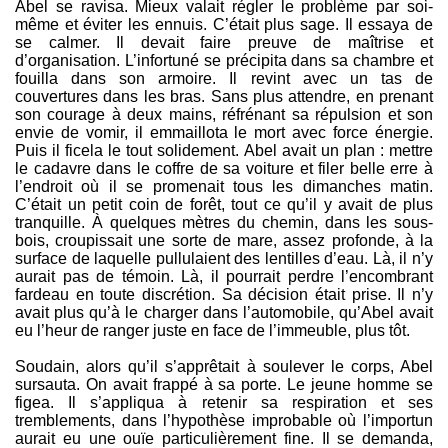
Abel se ravisa. Mieux valait régler le problème par soi-
même et éviter les ennuis. C’était plus sage. Il essaya de
se calmer. Il devait faire preuve de maîtrise et
d’organisation. L’infortuné se précipita dans sa chambre et
fouilla dans son armoire. Il revint avec un tas de
couvertures dans les bras. Sans plus attendre, en prenant
son courage à deux mains, réfrénant sa répulsion et son
envie de vomir, il emmaillota le mort avec force énergie.
Puis il ficela le tout solidement. Abel avait un plan : mettre
le cadavre dans le coffre de sa voiture et filer belle erre à
l’endroit où il se promenait tous les dimanches matin.
C’était un petit coin de forêt, tout ce qu’il y avait de plus
tranquille. À quelques mètres du chemin, dans les sous-
bois, croupissait une sorte de mare, assez profonde, à la
surface de laquelle pullulaient des lentilles d’eau. Là, il n’y
aurait pas de témoin. Là, il pourrait perdre l’encombrant
fardeau en toute discrétion. Sa décision était prise. Il n’y
avait plus qu’à le charger dans l’automobile, qu’Abel avait
eu l’heur de ranger juste en face de l’immeuble, plus tôt.
Soudain, alors qu’il s’apprêtait à soulever le corps, Abel
sursauta. On avait frappé à sa porte. Le jeune homme se
figea. Il s’appliqua à retenir sa respiration et ses
tremblements, dans l’hypothèse improbable où l’importun
aurait eu une ouïe particulièrement fine. Il se demanda,