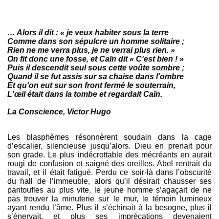
narrateur ne perçoit pas lui-même qu'il est devenu fou,
comment pourrait-il nous en faire part, nous le rapporter
autrement ? Un texte excellent, subtile, agréable à lire
d'une traite malgré la longueur, qui n'entre pas
… Alors il dit : « je veux habiter sous la terre
gratuitement dans un univers kafkaien. Il met en évidence
Comme dans son sépulcre un homme solitaire ;
la connerie ordinaire de ceux qui font trop de zèle et de
Rien ne me verra plus, je ne verrai plus rien. »
courbettes au travail quelque soit leur marge de
On fit donc une fosse, et Caïn dit « C'est bien ! »
manœuvre car fatalement ils finiront par se cramer les
Puis il descendit seul sous cette voûte sombre ;
neurones. Je n'ai pas assez de termes élogieux pour le
Quand il se fut assis sur sa chaise dans l'ombre
qualifier. Et bien sûr, je vous en recommande chaudement
Et qu'on eut sur son front fermé le souterrain,
la lecture. Santo subito ! Cette année, l'auteur des textes
demeure anonyme jusqu'au verdict des votes pour ne pas
L'œil était dans la tombe et regardait Caïn.
les influencer.
La Conscience, Victor Hugo
Les blasphèmes résonnèrent soudain dans la cage
d’escalier, silencieuse jusqu’alors. Dieu en prenait pour
son grade. Le plus indécrottable des mécréants en aurait
rougi de confusion et saigné des oreilles. Abel rentrait du
travail, et il était fatigué. Perdu ce soir-là dans l’obscurité
du hall de l’immeuble, alors qu’il désirait chausser ses
pantoufles au plus vite, le jeune homme s’agaçait de ne
pas trouver la minuterie sur le mur, le témoin lumineux
ayant rendu l’âme. Plus il s’échinait à la besogne, plus il
s’énervait, et plus ses imprécations devenaient