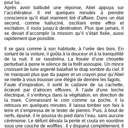
pour lui.
Après avoir balbutié une réponse, Abel appuya sur
l’accélérateur. Il mit quelques minutes à prendre
conscience qu’il était vraiment tiré d’affaire. Dans un état
second, comme halluciné, oscillant entre effroi et
excitation, il roula jusqu’à destination. Plus que jamais, il
se devait d’accomplir la mission qu’il s’était fixée, aussi
rapidement que possible.
Il se gara comme à son habitude, à l’orée des bois. En
sortant de la voiture, il goûta à la douceur et à la tranquillité
de la nuit. Il se rasséréna. La frouée d’une chouette
perturbait à peine le silence de la forêt assoupie. Un mince
croissant de lune argenté balafrait le drap sombre du ciel. Il
ne manquait plus que du papier et un crayon pour qu’Abel
se mette à vous trousser une élégie de derrière les fagots.
Faute d’inspiration, il sortit le cadavre de sa cachette,
écœuré par d’atroces effluves. À l’aide d’une torche
électrique, il s’enfonça dans la végétation, en direction de
la mare. Connaissant le coin comme sa poche, il la
retrouva en quelques minutes. Il laissa tomber son faix à
terre et s’empressa de le lester de pierres. Puis, à bout de
nerfs, épuisé, il le poussa du pied dans l’eau, sans aucune
cérémonie. Le défunt dévala la pente et coula en sourdine
sous une couche de wolffies . Il y disparut complètement. Il