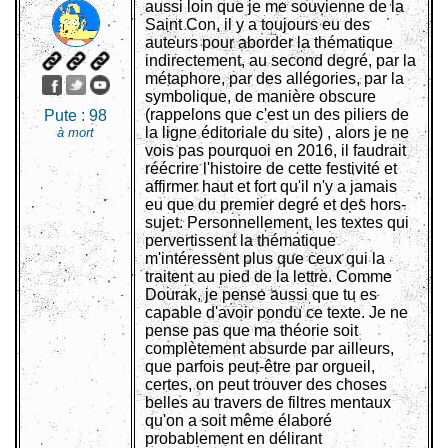
aussi loin que je me souvienne de la
Saint Con, il y a toujours eu des
auteurs pour aborder la thématique
indirectement, au second degré, par la
métaphore, par des allégories, par la
symbolique, de manière obscure
(rappelons que c'est un des piliers de
Pute :
98
la ligne éditoriale du site) , alors je ne
à mort
vois pas pourquoi en 2016, il faudrait
réécrire l'histoire de cette festivité et
affirmer haut et fort qu'il n'y a jamais
eu que du premier degré et des hors-
sujet. Personnellement, les textes qui
pervertissent la thématique
m'intéressent plus que ceux qui la
traitent au pied de la lettre. Comme
Dourak, je pense aussi que tu es
capable d'avoir pondu ce texte. Je ne
pense pas que ma théorie soit
complètement absurde par ailleurs,
que parfois peut-être par orgueil,
certes, on peut trouver des choses
belles au travers de filtres mentaux
qu'on a soit même élaboré
probablement en délirant