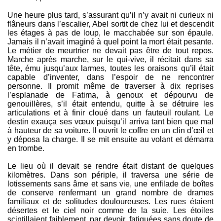
Une heure plus tard, s’assurant qu’il n’y avait ni curieux ni
flâneurs dans l’escalier, Abel sortit de chez lui et descendit
les étages à pas de loup, le macchabée sur son épaule.
Jamais il n’avait imaginé à quel point la mort était pesante.
Le métier de meurtrier ne devait pas être de tout repos.
Marche après marche, sur le qui-vive, il récitait dans sa
tête, ému jusqu’aux larmes, toutes les oraisons qu’il était
capable d’inventer, dans l’espoir de ne rencontrer
personne. Il promit même de traverser à dix reprises
l’esplanade de Fatima, à genoux et dépourvu de
genouillères, s’il était entendu, quitte à se détruire les
articulations et à finir cloué dans un fauteuil roulant. Le
destin exauça ses vœux puisqu’il arriva tant bien que mal
à hauteur de sa voiture. Il ouvrit le coffre en un clin d’œil et
y déposa la charge. Il se mit ensuite au volant et démarra
en trombe.
Le lieu où il devait se rendre était distant de quelques
kilomètres. Dans son périple, il traversa une série de
lotissements sans âme et sans vie, une enfilade de boîtes
de conserve renfermant un grand nombre de drames
familiaux et de solitudes douloureuses. Les rues étaient
désertes et le ciel noir comme de la suie. Les étoiles
scintillaient faiblement, par devoir, fatiguées sans doute de