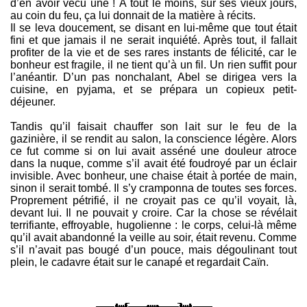
d’en avoir vécu une ! À tout le moins, sur ses vieux jours,
au coin du feu, ça lui donnait de la matière à récits.
Il se leva doucement, se disant en lui-même que tout était
fini et que jamais il ne serait inquiété. Après tout, il fallait
profiter de la vie et de ses rares instants de félicité, car le
bonheur est fragile, il ne tient qu’à un fil. Un rien suffit pour
l’anéantir. D’un pas nonchalant, Abel se dirigea vers la
cuisine, en pyjama, et se prépara un copieux petit-
déjeuner.
Tandis qu’il faisait chauffer son lait sur le feu de la
gazinière, il se rendit au salon, la conscience légère. Alors
ce fut comme si on lui avait asséné une douleur atroce
dans la nuque, comme s’il avait été foudroyé par un éclair
invisible. Avec bonheur, une chaise était à portée de main,
sinon il serait tombé. Il s’y cramponna de toutes ses forces.
Proprement pétrifié, il ne croyait pas ce qu’il voyait, là,
devant lui. Il ne pouvait y croire. Car la chose se révélait
terrifiante, effroyable, hugolienne : le corps, celui-là même
qu’il avait abandonné la veille au soir, était revenu. Comme
s’il n’avait pas bougé d’un pouce, mais dégoulinant tout
plein, le cadavre était sur le canapé et regardait Caïn.