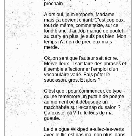
prochain
Alors oui, je m'emporte, Madame,
mais ça devient chiant. C'est copieux,
tout de même, comme texte, sur ce
fond blanc. J'ai trop mangé de poulet
au curry en plus, je suis pas bien. Mon
temps n'a rien de précieux mais
merde.
Ok, on sent que l'auteur sait écrire.
Merveilleux. Il sait faire des phrases et
il semble affectionner l'emploi d'un
vocabulaire varié. Fais péter le
saucisson, gros. Et alors ?
C'est quoi, pour commencer, ce type
qui se remémore un putain de poème
au moment où il débusque un
macchabée sur le canap du salon ?
Ça existe, ça ? Tu te fous de ma
gueule.
Le dialogue Wikipedia-allez-les-verts
avec le flic est pas mal non plus, dans