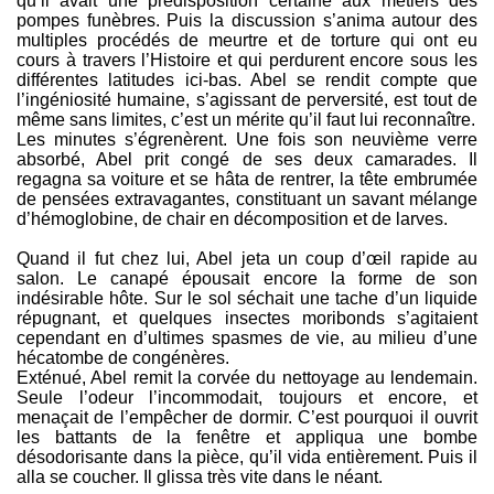
qu’il avait une prédisposition certaine aux métiers des
pompes funèbres. Puis la discussion s’anima autour des
multiples procédés de meurtre et de torture qui ont eu
cours à travers l’Histoire et qui perdurent encore sous les
différentes latitudes ici-bas. Abel se rendit compte que
l’ingéniosité humaine, s’agissant de perversité, est tout de
même sans limites, c’est un mérite qu’il faut lui reconnaître.
Les minutes s’égrenèrent. Une fois son neuvième verre
absorbé, Abel prit congé de ses deux camarades. Il
regagna sa voiture et se hâta de rentrer, la tête embrumée
de pensées extravagantes, constituant un savant mélange
d’hémoglobine, de chair en décomposition et de larves.
Quand il fut chez lui, Abel jeta un coup d’œil rapide au
salon. Le canapé épousait encore la forme de son
indésirable hôte. Sur le sol séchait une tache d’un liquide
répugnant, et quelques insectes moribonds s’agitaient
cependant en d’ultimes spasmes de vie, au milieu d’une
hécatombe de congénères.
Exténué, Abel remit la corvée du nettoyage au lendemain.
Seule l’odeur l’incommodait, toujours et encore, et
menaçait de l’empêcher de dormir. C’est pourquoi il ouvrit
les battants de la fenêtre et appliqua une bombe
désodorisante dans la pièce, qu’il vida entièrement. Puis il
alla se coucher. Il glissa très vite dans le néant.