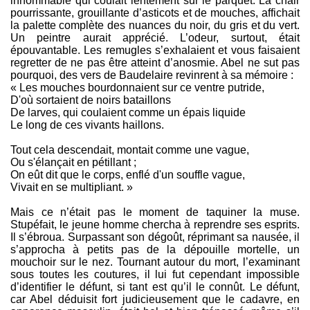
innommable qui coulait lentement sur le parquet. La chair
pourrissante, grouillante d’asticots et de mouches, affichait
la palette complète des nuances du noir, du gris et du vert.
Un peintre aurait apprécié. L’odeur, surtout, était
épouvantable. Les remugles s’exhalaient et vous faisaient
regretter de ne pas être atteint d’anosmie. Abel ne sut pas
pourquoi, des vers de Baudelaire revinrent à sa mémoire :
« Les mouches bourdonnaient sur ce ventre putride,
D'où sortaient de noirs bataillons
De larves, qui coulaient comme un épais liquide
Le long de ces vivants haillons.
Tout cela descendait, montait comme une vague,
Ou s'élançait en pétillant ;
On eût dit que le corps, enflé d'un souffle vague,
Vivait en se multipliant. »
Mais ce n’était pas le moment de taquiner la muse.
Stupéfait, le jeune homme chercha à reprendre ses esprits.
Il s’ébroua. Surpassant son dégoût, réprimant sa nausée, il
s’approcha à petits pas de la dépouille mortelle, un
mouchoir sur le nez. Tournant autour du mort, l’examinant
sous toutes les coutures, il lui fut cependant impossible
d’identifier le défunt, si tant est qu’il le connût. Le défunt,
car Abel déduisit fort judicieusement que le cadavre, en