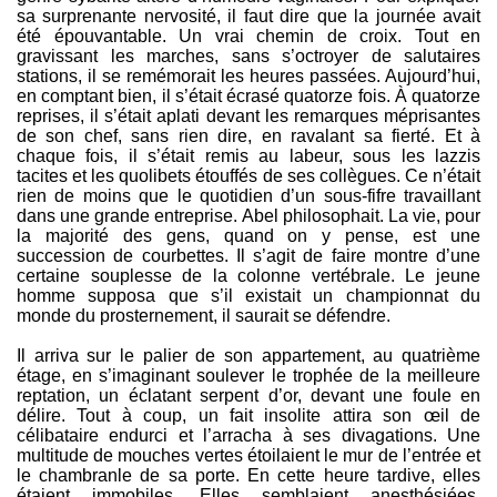
sa surprenante nervosité, il faut dire que la journée avait
été épouvantable. Un vrai chemin de croix. Tout en
gravissant les marches, sans s’octroyer de salutaires
stations, il se remémorait les heures passées. Aujourd’hui,
en comptant bien, il s’était écrasé quatorze fois. À quatorze
reprises, il s’était aplati devant les remarques méprisantes
de son chef, sans rien dire, en ravalant sa fierté. Et à
chaque fois, il s’était remis au labeur, sous les lazzis
tacites et les quolibets étouffés de ses collègues. Ce n’était
rien de moins que le quotidien d’un sous-fifre travaillant
dans une grande entreprise. Abel philosophait. La vie, pour
la majorité des gens, quand on y pense, est une
succession de courbettes. Il s’agit de faire montre d’une
certaine souplesse de la colonne vertébrale. Le jeune
homme supposa que s’il existait un championnat du
monde du prosternement, il saurait se défendre.
Il arriva sur le palier de son appartement, au quatrième
étage, en s’imaginant soulever le trophée de la meilleure
reptation, un éclatant serpent d’or, devant une foule en
délire. Tout à coup, un fait insolite attira son œil de
célibataire endurci et l’arracha à ses divagations. Une
multitude de mouches vertes étoilaient le mur de l’entrée et
le chambranle de sa porte. En cette heure tardive, elles
étaient immobiles. Elles semblaient anesthésiées,