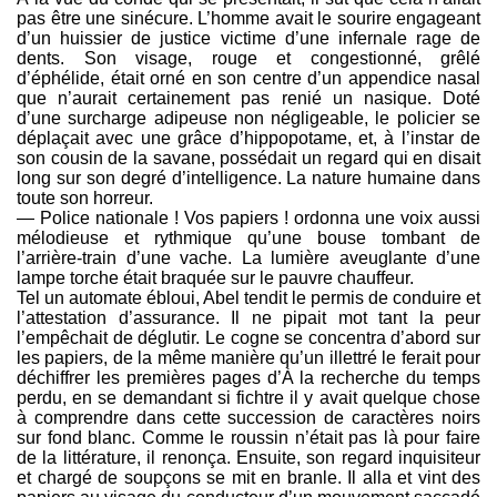
pas être une sinécure. L’homme avait le sourire engageant
d’un huissier de justice victime d’une infernale rage de
dents. Son visage, rouge et congestionné, grêlé
d’éphélide, était orné en son centre d’un appendice nasal
que n’aurait certainement pas renié un nasique. Doté
d’une surcharge adipeuse non négligeable, le policier se
déplaçait avec une grâce d’hippopotame, et, à l’instar de
son cousin de la savane, possédait un regard qui en disait
long sur son degré d’intelligence. La nature humaine dans
toute son horreur.
— Police nationale ! Vos papiers ! ordonna une voix aussi
mélodieuse et rythmique qu’une bouse tombant de
l’arrière-train d’une vache. La lumière aveuglante d’une
lampe torche était braquée sur le pauvre chauffeur.
Tel un automate ébloui, Abel tendit le permis de conduire et
l’attestation d’assurance. Il ne pipait mot tant la peur
l’empêchait de déglutir. Le cogne se concentra d’abord sur
les papiers, de la même manière qu’un illettré le ferait pour
déchiffrer les premières pages d’À la recherche du temps
perdu, en se demandant si fichtre il y avait quelque chose
à comprendre dans cette succession de caractères noirs
sur fond blanc. Comme le roussin n’était pas là pour faire
de la littérature, il renonça. Ensuite, son regard inquisiteur
et chargé de soupçons se mit en branle. Il alla et vint des