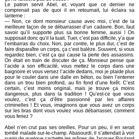
Le patron servit Abel, et, voyant que ce dernier ne
comprenait pas de quoi il en retournait, lui éclaira sa
lanterne :
— Non, ce dont monsieur cause avec moi, c’est de la
meilleure façon de se débarrasser d’un cadavre. Bon, faut
savoir qu’il supporte plus sa bonne femme, aussi ! On
supposait donc qu’il la tuait. Tuer, c’est pas difficile, y’a que
l’embarras du choix. Non, par contre, le plus dur, c’est de
faire disparaître un corps, ça c’est balèze. Souvent, si vous
regardez bien, c’est ça qui cause la perte des assassins.
On était en train de discuter de ça. Monsieur pense que
l’acide a son efficacité, vous mettez le corps dans une
baignoire et vous versez l’acide dedans, moi je plaide plus
pour le couler dans une dalle en béton, ou bien l’enterrer
dans un trou bien profond, au fin fond d’une forêt. C’est
certain, c’est moins original, mais je trouve ça moins
dangereux, plus dans la tradition ! Qu’est-ce que vous
voulez, c’est ça d’être passionné par les affaires
criminelles ! Et vous, imaginons que vous avez un corps
sur les bras dont vous voulez vous débarrasser, comment
vous feriez ?
Abel n’en crut pas ses oreilles. Pour un peu, il en serait
tombé malade sur-le-champ. Abasourdi, il s’attendait à voir
surgir de quelque cachette les mânes de Jacques Rouland