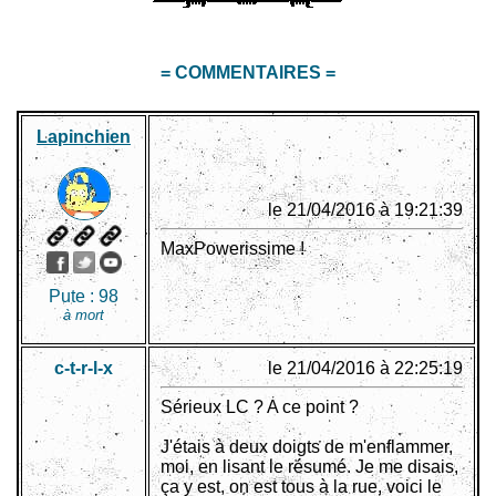
= COMMENTAIRES =
Lapinchien
le 21/04/2016 à 19:21:39
MaxPowerissime !
Pute :
98
à mort
c-t-r-l-x
le 21/04/2016 à 22:25:19
Sérieux LC ? A ce point ?
J'étais à deux doigts de m'enflammer,
moi, en lisant le résumé. Je me disais,
ça y est, on est tous à la rue, voici le