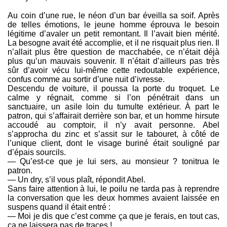
Au coin d’une rue, le néon d’un bar éveilla sa soif. Après
de telles émotions, le jeune homme éprouva le besoin
légitime d’avaler un petit remontant. Il l’avait bien mérité.
La besogne avait été accomplie, et il ne risquait plus rien. Il
n’allait plus être question de macchabée, ce n’était déjà
plus qu’un mauvais souvenir. Il n’était d’ailleurs pas très
sûr d’avoir vécu lui-même cette redoutable expérience,
confus comme au sortir d’une nuit d’ivresse.
Descendu de voiture, il poussa la porte du troquet. Le
calme y régnait, comme si l’on pénétrait dans un
sanctuaire, un asile loin du tumulte extérieur. À part le
patron, qui s’affairait derrière son bar, et un homme hirsute
accoudé au comptoir, il n’y avait personne. Abel
s’approcha du zinc et s’assit sur le tabouret, à côté de
l’unique client, dont le visage buriné était souligné par
d’épais sourcils.
— Qu’est-ce que je lui sers, au monsieur ? tonitrua le
patron.
— Un dry, s’il vous plaît, répondit Abel.
Sans faire attention à lui, le poilu ne tarda pas à reprendre
la conversation que les deux hommes avaient laissée en
suspens quand il était entré :
— Moi je dis que c’est comme ça que je ferais, en tout cas,
ça ne laissera pas de traces !