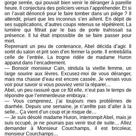
gorge serrée, qui pouvait bien venir le déranger à pareille
heure. Il conjectura des policiers venus l’appréhender. Et si
on l’avait dénoncé pour le faire tomber dans un piège ? Il
attendit, priant que les inconnus s’en aillent. En dépit de
ses supplications, d’autres coups retenus se répétèrent. La
lumière qui filtrait par le bas de porte trahissait sa
présence. Il lui était impossible de se faire passer pour
mort.
Reprenant un peu de contenance, Abel décida d’agir. Il
sortit du salon et prit soin d’en fermer la porte. Il entrebâilla
celle de l’entrée. La trogne ridée de madame Huron
apparut dans l’encadrement.
— Bonsoir monsieur Caïn, stridula la vieille femme, un
large sourire aux lèvres. Excusez-moi de vous déranger,
mais ma chasse d’eau est encore cassée. Je venais vous
voir pour savoir si vous pouviez venir la réparer…
Abel, un peu rassuré que ce fût elle, n’eut pas le temps de
répondre que l’emmerdeuse embraya :
— Vous comprenez, j’ai toujours mes problèmes de
diarrhée. Depuis une semaine, je n’arrête pas d’aller à la
selle... Ça vient d’un coup et je risque de…
— Je suis désolé madame Huron, interrompit Abel, mais je
suis occupé, je ne pourrais pas venir tout de suite… Allez
demander à Monsieur Courchamps, il est bricoleur,
monsieur Courchamps…