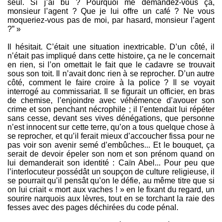
seul. Si j’ai bu ? Pourquoi me demandez-vous ça,
monsieur l’agent ? Que je lui offre un café ? Ne vous
moqueriez-vous pas de moi, par hasard, monsieur l’agent
?” »
Il hésitait. C’était une situation inextricable. D’un côté, il
n’était pas impliqué dans cette histoire, ça ne le concernait
en rien, si l’on omettait le fait que le cadavre se trouvait
sous son toit. Il n’avait donc rien à se reprocher. D’un autre
côté, comment le faire croire à la police ? Il se voyait
interrogé au commissariat. Il se figurait un officier, en bras
de chemise, l’enjoindre avec véhémence d’avouer son
crime et son penchant nécrophile ; il l’entendait lui répéter
sans cesse, devant ses vives dénégations, que personne
n’est innocent sur cette terre, qu’on a tous quelque chose à
se reprocher, et qu’il ferait mieux d’accoucher fissa pour ne
pas voir son avenir semé d’embûches... Et le bouquet, ça
serait de devoir épeler son nom et son prénom quand on
lui demanderait son identité : Caïn Abel... Pour peu que
l’interlocuteur possédât un soupçon de culture religieuse, il
se pourrait qu’il pensât qu’on le défie, au même titre que si
on lui criait « mort aux vaches ! » en le fixant du regard, un
sourire narquois aux lèvres, tout en se torchant la raie des
fesses avec des pages déchirées du code pénal.