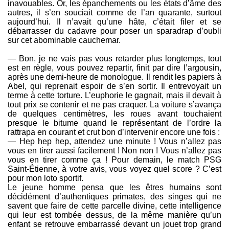
inavouables. Or, les épanchements ou les états d’âme des
autres, il s’en souciait comme de l’an quarante, surtout
aujourd’hui. Il n’avait qu’une hâte, c’était filer et se
débarrasser du cadavre pour poser un sparadrap d’oubli
sur cet abominable cauchemar.
— Bon, je ne vais pas vous retarder plus longtemps, tout
est en règle, vous pouvez repartir, finit par dire l’argousin,
après une demi-heure de monologue. Il rendit les papiers à
Abel, qui reprenait espoir de s’en sortir. Il entrevoyait un
terme à cette torture. L’euphorie le gagnait, mais il devait à
tout prix se contenir et ne pas craquer. La voiture s’avança
de quelques centimètres, les roues avant touchaient
presque le bitume quand le représentant de l’ordre la
rattrapa en courant et crut bon d’intervenir encore une fois :
— Hep hep hep, attendez une minute ! Vous n’allez pas
vous en tirer aussi facilement ! Non non ! Vous n’allez pas
vous en tirer comme ça ! Pour demain, le match PSG
Saint-Étienne, à votre avis, vous voyez quel score ? C’est
pour mon loto sportif.
Le jeune homme pensa que les êtres humains sont
décidément d’authentiques primates, des singes qui ne
savent que faire de cette parcelle divine, cette intelligence
qui leur est tombée dessus, de la même manière qu’un
enfant se retrouve embarrassé devant un jouet trop grand