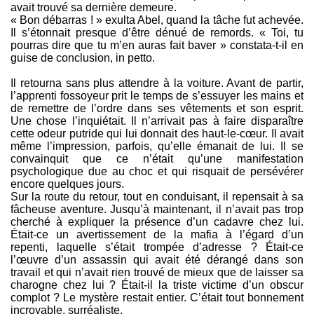
avait trouvé sa dernière demeure.
« Bon débarras ! » exulta Abel, quand la tâche fut achevée.
Il s’étonnait presque d’être dénué de remords. « Toi, tu
pourras dire que tu m’en auras fait baver » constata-t-il en
guise de conclusion, in petto.
Il retourna sans plus attendre à la voiture. Avant de partir,
l’apprenti fossoyeur prit le temps de s’essuyer les mains et
de remettre de l’ordre dans ses vêtements et son esprit.
Une chose l’inquiétait. Il n’arrivait pas à faire disparaître
cette odeur putride qui lui donnait des haut-le-cœur. Il avait
même l’impression, parfois, qu’elle émanait de lui. Il se
convainquit que ce n’était qu’une manifestation
psychologique due au choc et qui risquait de persévérer
encore quelques jours.
Sur la route du retour, tout en conduisant, il repensait à sa
fâcheuse aventure. Jusqu’à maintenant, il n’avait pas trop
cherché à expliquer la présence d’un cadavre chez lui.
Était-ce un avertissement de la mafia à l’égard d’un
repenti, laquelle s’était trompée d’adresse ? Était-ce
l’œuvre d’un assassin qui avait été dérangé dans son
travail et qui n’avait rien trouvé de mieux que de laisser sa
charogne chez lui ? Était-il la triste victime d’un obscur
complot ? Le mystère restait entier. C’était tout bonnement
incroyable, surréaliste.