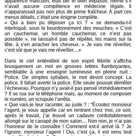
apparence masculin, était bel et bien trépassé, même s’il
n’avait aucune compétence en médecine légale. Il
n’apparaissait pas non plus de prime fraîcheur. À part ces
menus détails, c’était une énigme complète.
« Qui a bien pu déposer ça ici ? » se demanda-t-il
interloqué, sous le bourdonnement des mouches. « C’est
un cauchemar, un horrible cauchemar, ce n’est pas
possible », ne laissait-il pas de répéter, les mains sur la
tête, à s’en arracher les cheveux. « Je vais me réveiller,
c’est sûr que je vais me réveiller…»
Dans le ciel enténébré de son esprit fébrile s’afficha
brusquement un mot en grosses lettres flamboyantes,
semblable à une enseigne lumineuse en pleine nuit :
Police. De simples syllabes, le mot devint concept. La
police. Il fallait avertir la police. Elle seule pouvait démêler
l’écheveau. Pourquoi n’y avait-il pas pensé immédiatement
? Il se rua sur le téléphone mais, au moment de composer
le numéro, un scrupule l’arrêta.
« Que vais-je leur raconter, au juste ? : “Écoutez monsieur
l’agent, je vous appelle car en rentrant chez moi, ce soir,
après le travail, j’ai trouvé un cadavre confortablement
allongé sur le canapé de mon salon… Non non, je n’ai pas
l’honneur de le connaître ! Comment est-il arrivé là ? Je
l’ignore, monsieur l’agent ! Oui, c’est ça, il est venu tout