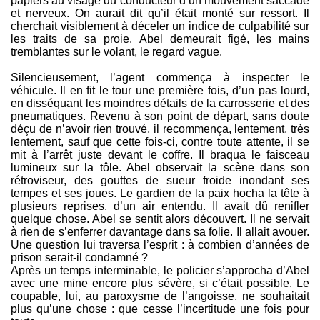
papiers au visage du conducteur d’un mouvement saccadé
et nerveux. On aurait dit qu’il était monté sur ressort. Il
cherchait visiblement à déceler un indice de culpabilité sur
les traits de sa proie. Abel demeurait figé, les mains
tremblantes sur le volant, le regard vague.
Silencieusement, l’agent commença à inspecter le
véhicule. Il en fit le tour une première fois, d’un pas lourd,
en disséquant les moindres détails de la carrosserie et des
pneumatiques. Revenu à son point de départ, sans doute
déçu de n’avoir rien trouvé, il recommença, lentement, très
lentement, sauf que cette fois-ci, contre toute attente, il se
mit à l’arrêt juste devant le coffre. Il braqua le faisceau
lumineux sur la tôle. Abel observait la scène dans son
rétroviseur, des gouttes de sueur froide inondant ses
tempes et ses joues. Le gardien de la paix hocha la tête à
plusieurs reprises, d’un air entendu. Il avait dû renifler
quelque chose. Abel se sentit alors découvert. Il ne servait
à rien de s’enferrer davantage dans sa folie. Il allait avouer.
Une question lui traversa l’esprit : à combien d’années de
prison serait-il condamné ?
Après un temps interminable, le policier s’approcha d’Abel
avec une mine encore plus sévère, si c’était possible. Le
coupable, lui, au paroxysme de l’angoisse, ne souhaitait
plus qu’une chose : que cesse l’incertitude une fois pour