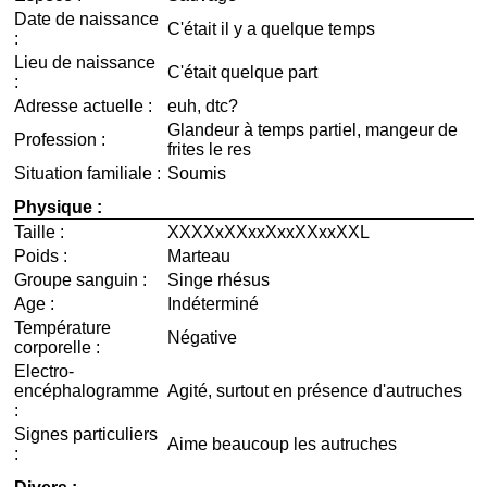
Date de naissance
C'était il y a quelque temps
:
Lieu de naissance
C'était quelque part
:
Adresse actuelle :
euh, dtc?
Glandeur à temps partiel, mangeur de
Profession :
frites le res
Situation familiale :
Soumis
Physique :
Taille :
XXXXxXXxxXxxXXxxXXL
Poids :
Marteau
Groupe sanguin :
Singe rhésus
Age :
Indéterminé
Température
Négative
corporelle :
Electro-
encéphalogramme
Agité, surtout en présence d'autruches
:
Signes particuliers
Aime beaucoup les autruches
: