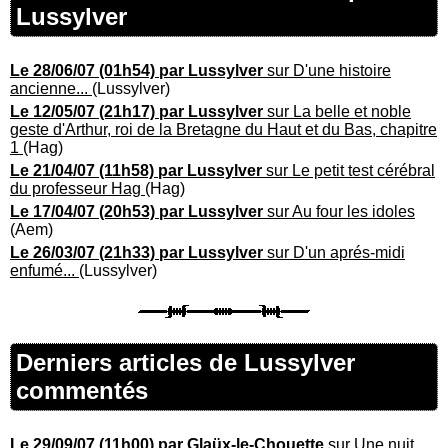
Lussylver
Le 28/06/07 (01h54) par Lussylver
sur D'une histoire
ancienne...
(Lussylver)
Le 12/05/07 (21h17) par Lussylver
sur La belle et noble
geste d'Arthur, roi de la Bretagne du Haut et du Bas, chapitre
1
(Hag)
Le 21/04/07 (11h58) par Lussylver
sur Le petit test cérébral
du professeur Hag
(Hag)
Le 17/04/07 (20h53) par Lussylver
sur Au four les idoles
(Aem)
Le 26/03/07 (21h33) par Lussylver
sur D'un aprés-midi
enfumé...
(Lussylver)
Derniers articles de Lussylver
commentés
Le 29/09/07 (11h00) par Glaüx-le-Chouette
sur Une nuit