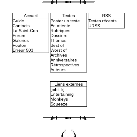
Accueil
Textes
RSS
Guide
Poster un texte
Textes récents
Contacts
En attente
URSS
La Saint-Con
Rubriques
Forum
Dossiers
Galeries
Thèmes
Foutoir
Best of
Erreur 503
Worst of
Archives
Anniversaires
Rétrospectives
Auteurs
Liens externes
[nihil.fr]
Entertaining
Monkeys
Squeeze