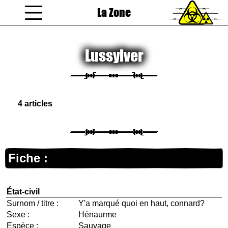
La Zone
coucou gamin
Lussylver
4 articles
Fiche :
État-civil
Surnom / titre :
Y'a marqué quoi en haut, connard?
Sexe :
Hénaurme
Espèce :
Sauvage