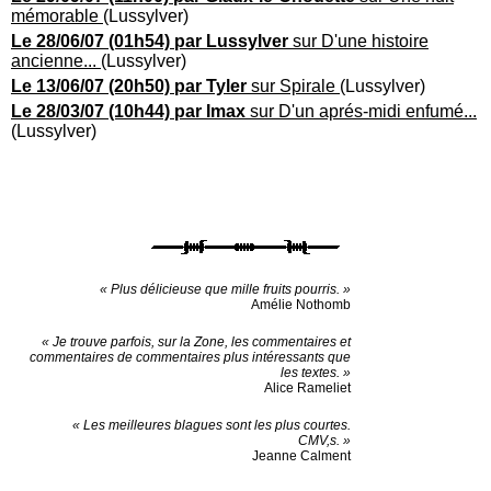
mémorable
(Lussylver)
Le 28/06/07 (01h54) par Lussylver
sur D'une histoire
ancienne...
(Lussylver)
Le 13/06/07 (20h50) par Tyler
sur Spirale
(Lussylver)
Le 28/03/07 (10h44) par Imax
sur D'un aprés-midi enfumé...
(Lussylver)
« Plus délicieuse que mille fruits pourris. »
Amélie Nothomb
« Je trouve parfois, sur la Zone, les commentaires et
commentaires de commentaires plus intéressants que
les textes. »
Alice Rameliet
« Les meilleures blagues sont les plus courtes.
CMV,s. »
Jeanne Calment