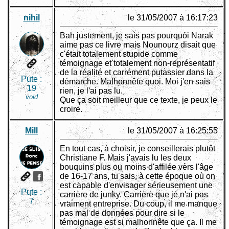
nihil
le 31/05/2007 à 16:17:23
Bah justement, je sais pas pourquoi Narak
aime pas ce livre mais Nounourz disait que
c'était totalement stupide comme
témoignage et totalement non-représentatif
de la réalité et carrément putassier dans la
Pute :
démarche. Malhonnête quoi. Moi j'en sais
19
rien, je l'ai pas lu.
void
Que ça soit meilleur que ce texte, je peux le
croire.
Mill
le 31/05/2007 à 16:25:55
En tout cas, à choisir, je conseillerais plutôt
Christiane F. Mais j'avais lu les deux
bouquins plus ou moins d'affilée vers l'âge
de 16-17 ans, tu sais, à cette époque où on
est capable d'envisager sérieusement une
Pute :
carrière de junky. Carrière que je n'ai pas
7
vraiment entreprise. Du coup, il me manque
pas mal de données pour dire si le
témoignage est si malhonnête que ça. Il me