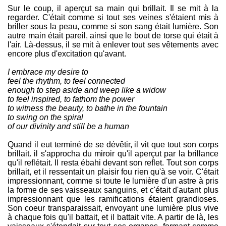
Sur le coup, il aperçut sa main qui brillait. Il se mit à la
regarder. C'était comme si tout ses veines s'étaient mis à
briller sous la peau, comme si son sang était lumière. Son
autre main était pareil, ainsi que le bout de torse qui était à
l'air. Là-dessus, il se mit à enlever tout ses vêtements avec
encore plus d'excitation qu'avant.
I embrace my desire to
feel the rhythm, to feel connected
enough to step aside and weep like a widow
to feel inspired, to fathom the power
to witness the beauty, to bathe in the fountain
to swing on the spiral
of our divinity and still be a human
Quand il eut terminé de se dévêtir, il vit que tout son corps
brillait. il s'approcha du miroir qu'il aperçut par la brillance
qu'il reflétait. Il resta ébahi devant son reflet. Tout son corps
brillait, et il ressentait un plaisir fou rien qu'à se voir. C'était
impressionnant, comme si toute le lumière d'un astre à pris
la forme de ses vaisseaux sanguins, et c'était d'autant plus
impressionnant que les ramifications étaient grandioses.
Son coeur transparaissait, envoyant une lumière plus vive
à chaque fois qu'il battait, et il battait vite. A partir de là, les