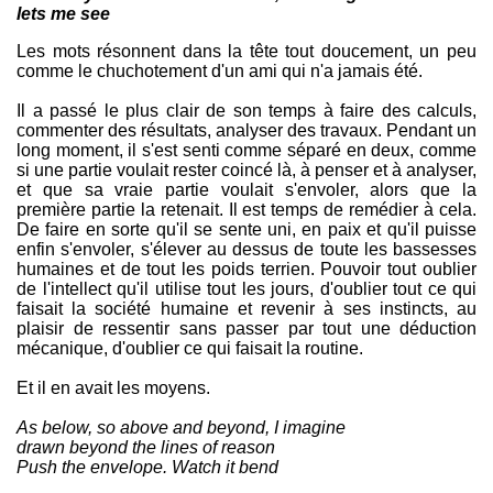
lets me see
Les mots résonnent dans la tête tout doucement, un peu
comme le chuchotement d'un ami qui n'a jamais été.
Il a passé le plus clair de son temps à faire des calculs,
commenter des résultats, analyser des travaux. Pendant un
long moment, il s'est senti comme séparé en deux, comme
si une partie voulait rester coincé là, à penser et à analyser,
et que sa vraie partie voulait s'envoler, alors que la
première partie la retenait. Il est temps de remédier à cela.
De faire en sorte qu'il se sente uni, en paix et qu'il puisse
enfin s'envoler, s'élever au dessus de toute les bassesses
humaines et de tout les poids terrien. Pouvoir tout oublier
de l'intellect qu'il utilise tout les jours, d'oublier tout ce qui
faisait la société humaine et revenir à ses instincts, au
plaisir de ressentir sans passer par tout une déduction
mécanique, d'oublier ce qui faisait la routine.
Et il en avait les moyens.
As below, so above and beyond, I imagine
drawn beyond the lines of reason
Push the envelope. Watch it bend