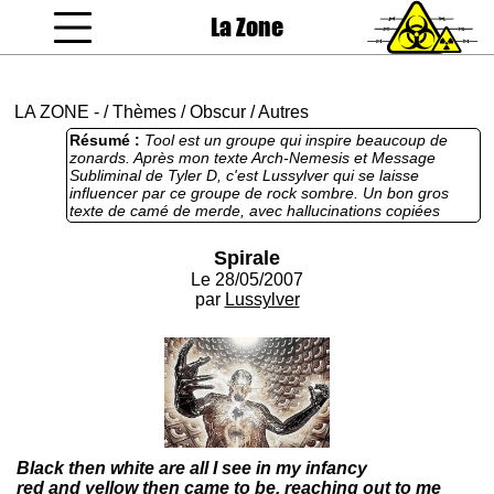
La Zone
coucou gamin
LA ZONE
-
/
Thèmes
/
Obscur
/
Autres
Résumé :
Tool est un groupe qui inspire beaucoup de
zonards. Après mon texte Arch-Nemesis et Message
Subliminal de Tyler D, c'est Lussylver qui se laisse
influencer par ce groupe de rock sombre. Un bon gros
texte de camé de merde, avec hallucinations copiées
directement sur les clips du groupe en question et même
inclusion des paroles du titre Lateralus. Rien de bien
Spirale
valable pour les fans de Tool qui n'y verront qu'un
Le 28/05/2007
repompage abusif. Les autres, faut voir.
par
Lussylver
Black then white are all I see in my infancy
red and yellow then came to be, reaching out to me