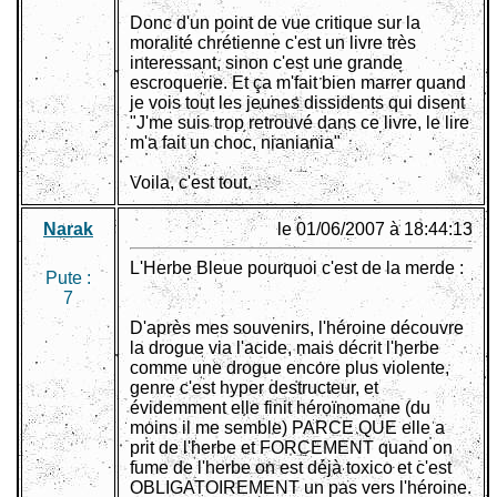
Donc d'un point de vue critique sur la
moralité chrétienne c'est un livre très
interessant, sinon c'est une grande
escroquerie. Et ça m'fait bien marrer quand
je vois tout les jeunes dissidents qui disent
"J'me suis trop retrouvé dans ce livre, le lire
m'a fait un choc, nianiania"
Voila, c'est tout.
Narak
le 01/06/2007 à 18:44:13
L'Herbe Bleue pourquoi c'est de la merde :
Pute :
7
D'après mes souvenirs, l'héroine découvre
la drogue via l'acide, mais décrit l'herbe
comme une drogue encore plus violente,
genre c'est hyper destructeur, et
évidemment elle finit héroïnomane (du
moins il me semble) PARCE QUE elle a
prit de l'herbe et FORCEMENT quand on
fume de l'herbe on est déjà toxico et c'est
OBLIGATOIREMENT un pas vers l'héroine.