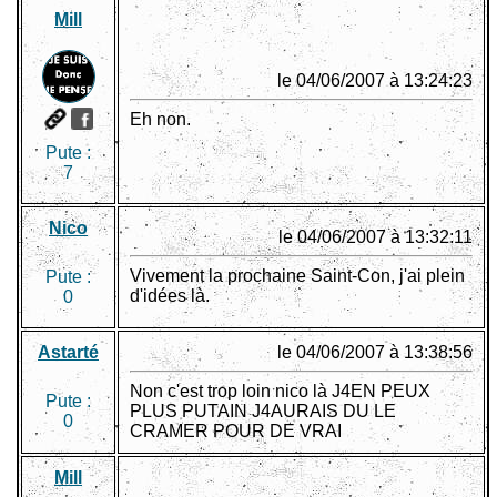
Mill
le 04/06/2007 à 13:24:23
Eh non.
Pute :
7
Nico
le 04/06/2007 à 13:32:11
Vivement la prochaine Saint-Con, j'ai plein
Pute :
d'idées là.
0
Astarté
le 04/06/2007 à 13:38:56
Non c'est trop loin nico là J4EN PEUX
Pute :
PLUS PUTAIN J4AURAIS DU LE
0
CRAMER POUR DE VRAI
Mill