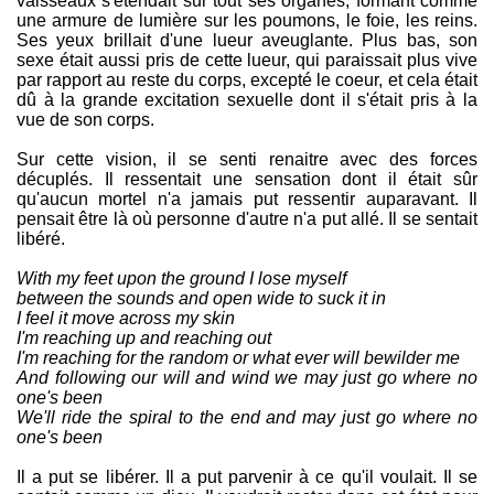
vaisseaux s'étendait sur tout ses organes, formant comme
une armure de lumière sur les poumons, le foie, les reins.
Ses yeux brillait d'une lueur aveuglante. Plus bas, son
sexe était aussi pris de cette lueur, qui paraissait plus vive
par rapport au reste du corps, excepté le coeur, et cela était
dû à la grande excitation sexuelle dont il s'était pris à la
vue de son corps.
Sur cette vision, il se senti renaitre avec des forces
décuplés. Il ressentait une sensation dont il était sûr
qu'aucun mortel n'a jamais put ressentir auparavant. Il
pensait être là où personne d'autre n'a put allé. Il se sentait
libéré.
With my feet upon the ground I lose myself
between the sounds and open wide to suck it in
I feel it move across my skin
I'm reaching up and reaching out
I'm reaching for the random or what ever will bewilder me
And following our will and wind we may just go where no
one's been
We'll ride the spiral to the end and may just go where no
one's been
Il a put se libérer. Il a put parvenir à ce qu'il voulait. Il se