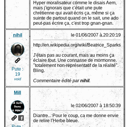
Hyper moralisateur comme le disais Aem,
mais j'ignorais que c'était une pute
chrétienne qui avait écris ça, même si ça
suinte de partout quand on le sait, une ado
peut-pas écrire ça, c'est trop gnan-gnan.
nihil
le 01/06/2007 à 20:20:19
http://en.wikipedia.org/wiki/Beatrice_Sparks
J'étais pas au courant, mais au moins ça
éclaire tout. Une connasse de mormonne.
"totalement non-représentatif de la réalité".
Pute :
Bling.
19
void
Commentaire édité par
nihil
.
Mill
le 02/06/2007 à 18:50:39
Diantre... Pour le coup, ca me donne envie
de relire l'Herbe bleue.
Pute :