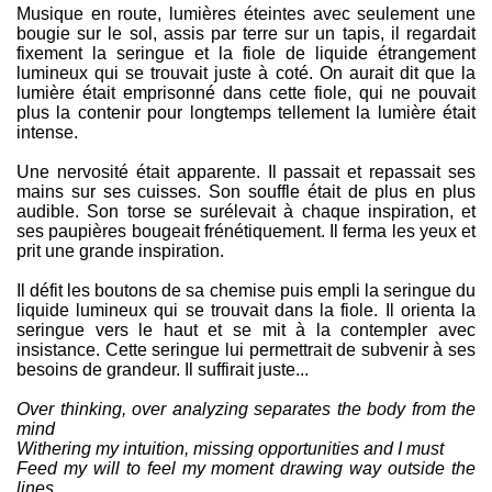
Musique en route, lumières éteintes avec seulement une
bougie sur le sol, assis par terre sur un tapis, il regardait
fixement la seringue et la fiole de liquide étrangement
lumineux qui se trouvait juste à coté. On aurait dit que la
lumière était emprisonné dans cette fiole, qui ne pouvait
plus la contenir pour longtemps tellement la lumière était
intense.
Une nervosité était apparente. Il passait et repassait ses
mains sur ses cuisses. Son souffle était de plus en plus
audible. Son torse se surélevait à chaque inspiration, et
ses paupières bougeait frénétiquement. Il ferma les yeux et
prit une grande inspiration.
Il défit les boutons de sa chemise puis empli la seringue du
liquide lumineux qui se trouvait dans la fiole. Il orienta la
seringue vers le haut et se mit à la contempler avec
insistance. Cette seringue lui permettrait de subvenir à ses
besoins de grandeur. Il suffirait juste...
Over thinking, over analyzing separates the body from the
mind
Withering my intuition, missing opportunities and I must
Feed my will to feel my moment drawing way outside the
lines