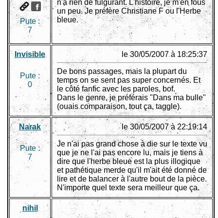
n'a rien de fulgurant. L'histoire, je m'en fous
un peu. Je préfère Christiane F ou l'Herbe
bleue.
Pute :
7
Invisible
le 30/05/2007 à 18:25:37
De bons passages, mais la plupart du
Pute :
temps on se sent pas super concernés. Et
0
le côté fanfic avec les paroles, bof.
Dans le genre, je préférais "Dans ma bulle"
(ouais comparaison, tout ça, taggle).
Narak
le 30/05/2007 à 22:19:14
Je n'ai pas grand chose à die sur le texte vu
Pute :
que je ne l'ai pas encore lu, mais je tiens à
7
dire que l'herbe bleue est la plus illogique
et pathétique merde qu'il m'ait été donné de
lire et de balancer à l'autre bout de la pièce.
N'importe quel texte sera meilleur que ça.
nihil