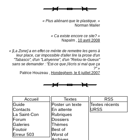
« Plus aliénant que le plastique. »
Norman Mailer
« Ca existe encore ce site? »
Napalm
,
10 avril 2008
« [La Zone] a en effet ce mérite de remettre les gens à
leur place, car impossible d'aller lire la prose d'un
"Tabasco", d'un "Lahyenne", d'un "Relou-le-Gueux"
sans se demander : "Est-ce que j'écris si mal que ça
?" »
Patrice Houzeau
,
Hondeghem, le 6 juillet 2007
Accueil
Textes
RSS
Guide
Poster un texte
Textes récents
Contacts
En attente
URSS
La Saint-Con
Rubriques
Forum
Dossiers
Galeries
Thèmes
Foutoir
Best of
Erreur 503
Worst of
Archives