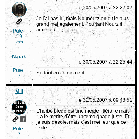
le 30/05/2007 à 22:22:02
Je l'ai pas lu, mais Nounourz en dit le plus
grand mal également. Pourtant Nourz il
aime tout.
Pute :
19
void
Narak
le 30/05/2007 à 22:25:44
Pute :
Surtout en ce moment.
7
Mill
le 31/05/2007 à 09:48:51
L'herbe bleue est une merde littéraire mais
il a le mérite d'être un témoignage juste. Et
je suis désolé, mais c'est meilleur que ce
texte.
Pute :
7