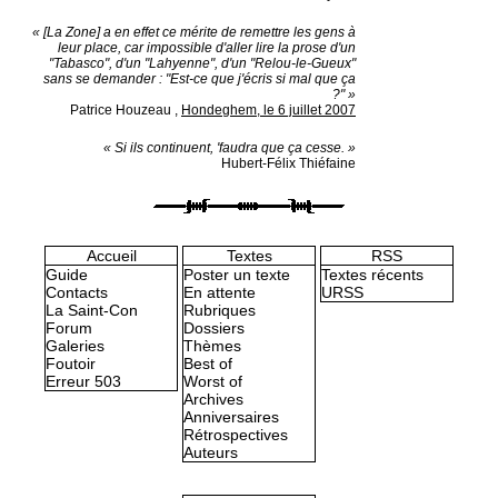
« [La Zone] a en effet ce mérite de remettre les gens à
leur place, car impossible d'aller lire la prose d'un
"Tabasco", d'un "Lahyenne", d'un "Relou-le-Gueux"
sans se demander : "Est-ce que j'écris si mal que ça
?" »
Patrice Houzeau
,
Hondeghem, le 6 juillet 2007
« Si ils continuent, 'faudra que ça cesse. »
Hubert-Félix Thiéfaine
Accueil
Textes
RSS
Guide
Poster un texte
Textes récents
Contacts
En attente
URSS
La Saint-Con
Rubriques
Forum
Dossiers
Galeries
Thèmes
Foutoir
Best of
Erreur 503
Worst of
Archives
Anniversaires
Rétrospectives
Auteurs