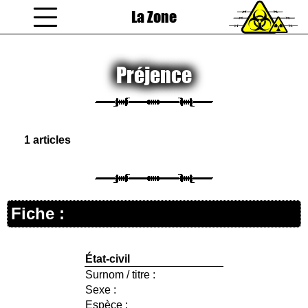
La Zone
coucou gamin
Préjence
1 articles
Fiche :
État-civil
Surnom / titre :
Sexe :
Espèce :