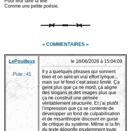
Pour leur faire la fête
Comme une petite poésie.
= COMMENTAIRES =
LePouilleux
le 18/06/2026 à 15:04:09
Il y a quelques phrases qui sonnent
Pute :
41
bien et on sent un vrai effort lyrique...
mais sur le fond c'est assez limité. Ça
geint plus que ça ne mord, ça aligne
des slogans et des images plus que
ça ne construit une pensée
véritablement structurée. Et j'ai plutôt
l'impression que ça se contente de
développer un fond de culpabilisation
et de misanthropie discount en guise
de critique du système. Même si la fin
du texte dégonfle prudemment toute