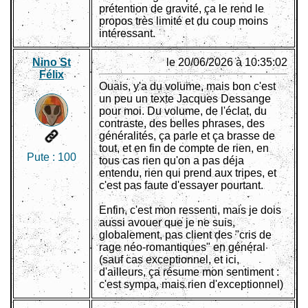
prétention de gravité, ça le rend le
propos très limité et du coup moins
intéressant.
Nino St
le 20/06/2026 à 10:35:02
Félix
Ouais, y'a du volume, mais bon c'est
un peu un texte Jacques Dessange
pour moi. Du volume, de l'éclat, du
contraste, des belles phrases, des
généralités, ça parle et ça brasse de
tout, et en fin de compte de rien, en
Pute :
100
tous cas rien qu'on a pas déja
entendu, rien qui prend aux tripes, et
c'est pas faute d'essayer pourtant.
Enfin, c'est mon ressenti, mais je dois
aussi avouer que je ne suis,
globalement, pas client des "cris de
rage néo-romantiques" en général
(sauf cas exceptionnel, et ici,
d'ailleurs, ça résume mon sentiment :
c'est sympa, mais rien d'exceptionnel)