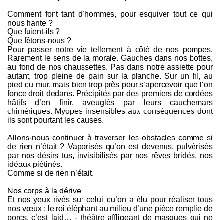
espérer qu’un accident, que la chance d’un pas de côté
Comment font tant d’hommes, pour esquiver tout ce qui
vers un chemin de traverse. [...] Une lueur d’espoir s’invite
nous hante ?
au coin de nos babines, quand nous croyons au grand
bug, à l’important couac." Merci à Préjence pour cette
Que fuient-ils ?
formule.
Que fêtons-nous ?
Pour passer notre vie tellement à côté de nos pompes.
Rarement le sens de la morale. Gauches dans nos bottes,
au fond de nos chaussettes. Pas dans notre assiette pour
autant, trop pleine de pain sur la planche. Sur un fil, au
pied du mur, mais bien trop près pour s’apercevoir que l’on
fonce droit dedans. Précipités par des premiers de cordées
hâtifs d’en finir, aveuglés par leurs cauchemars
chimériques. Myopes insensibles aux conséquences dont
ils sont pourtant les causes.
Allons-nous continuer à traverser les obstacles comme si
de rien n’était ? Vaporisés qu’on est devenus, pulvérisés
par nos désirs tus, invisibilisés par nos rêves bridés, nos
idéaux piétinés.
Comme si de rien n’était.
Nos corps à la dérive,
Et nos yeux rivés sur celui qu’on a élu pour réaliser tous
nos vœux : le roi éléphant au milieu d’une pièce remplie de
porcs, c’est laid… - théâtre affligeant de masques qui ne