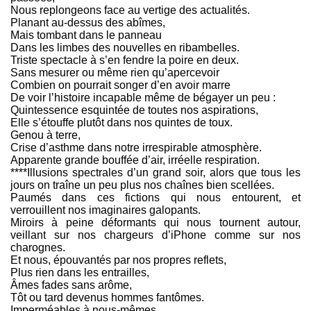
Nous replongeons face au vertige des actualités.
Planant au-dessus des abîmes,
Mais tombant dans le panneau
Dans les limbes des nouvelles en ribambelles.
Triste spectacle à s’en fendre la poire en deux.
Sans mesurer ou même rien qu’apercevoir
Combien on pourrait songer d’en avoir marre
De voir l’histoire incapable même de bégayer un peu :
Quintessence esquintée de toutes nos aspirations,
Elle s’étouffe plutôt dans nos quintes de toux.
Genou à terre,
Crise d’asthme dans notre irrespirable atmosphère.
Apparente grande bouffée d’air, irréelle respiration.
****Illusions spectrales d’un grand soir, alors que tous les
jours on traîne un peu plus nos chaînes bien scellées.
Paumés dans ces fictions qui nous entourent, et
verrouillent nos imaginaires galopants.
Miroirs à peine déformants qui nous tournent autour,
veillant sur nos chargeurs d’iPhone comme sur nos
charognes.
Et nous, épouvantés par nos propres reflets,
Plus rien dans les entrailles,
Âmes fades sans arôme,
Tôt ou tard devenus hommes fantômes.
Imperméables à nous-mêmes,