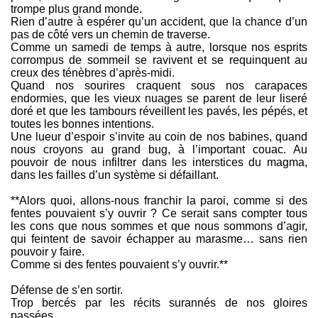
trompe plus grand monde.
Rien d’autre à espérer qu’un accident, que la chance d’un
pas de côté vers un chemin de traverse.
Comme un samedi de temps à autre, lorsque nos esprits
corrompus de sommeil se ravivent et se requinquent au
creux des ténèbres d’après-midi.
Quand nos sourires craquent sous nos carapaces
endormies, que les vieux nuages se parent de leur liseré
doré et que les tambours réveillent les pavés, les pépés, et
toutes les bonnes intentions.
Une lueur d’espoir s’invite au coin de nos babines, quand
nous croyons au grand bug, à l’important couac. Au
pouvoir de nous infiltrer dans les interstices du magma,
dans les failles d’un système si défaillant.
**Alors quoi, allons-nous franchir la paroi, comme si des
fentes pouvaient s’y ouvrir ? Ce serait sans compter tous
les cons que nous sommes et que nous sommons d’agir,
qui feintent de savoir échapper au marasme… sans rien
pouvoir y faire.
Comme si des fentes pouvaient s’y ouvrir.**
Défense de s’en sortir.
Trop bercés par les récits surannés de nos gloires
passées,