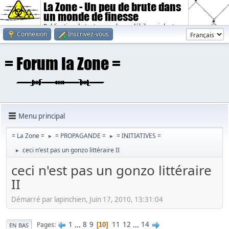
La Zone - Un peu de brute dans
un monde de finesse
Publication de textes sombres, débiles, violents.
Connexion
Inscrivez-vous
Menu principal
= La Zone =
= PROPAGANDE =
= INITIATIVES =
►
►
ceci n'est pas un gonzo littéraire II
►
ceci n'est pas un gonzo littéraire
II
Démarré par lapinchien, Juin 17, 2010, 13:31:04
1
...
8
9
11
12
...
14
Pages
10
EN BAS