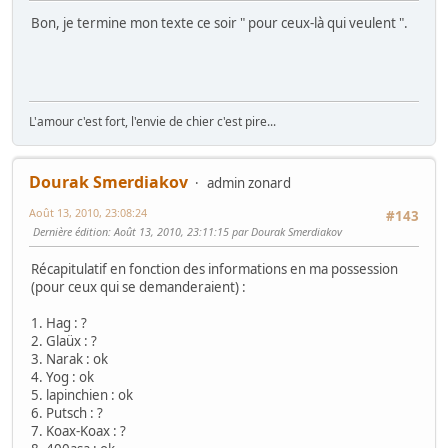
Bon, je termine mon texte ce soir " pour ceux-là qui veulent ".
L'amour c'est fort, l'envie de chier c'est pire...
Dourak Smerdiakov
admin zonard
Août 13, 2010, 23:08:24
#143
Dernière édition
: Août 13, 2010, 23:11:15 par Dourak Smerdiakov
Récapitulatif en fonction des informations en ma possession
(pour ceux qui se demanderaient) :
1. Hag : ?
2. Glaüx : ?
3. Narak : ok
4. Yog : ok
5. lapinchien : ok
6. Putsch : ?
7. Koax-Koax : ?