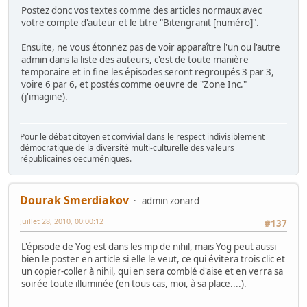
Postez donc vos textes comme des articles normaux avec
votre compte d'auteur et le titre "Bitengranit [numéro]".
Ensuite, ne vous étonnez pas de voir apparaître l'un ou l'autre
admin dans la liste des auteurs, c'est de toute manière
temporaire et in fine les épisodes seront regroupés 3 par 3,
voire 6 par 6, et postés comme oeuvre de "Zone Inc."
(j'imagine).
Pour le débat citoyen et convivial dans le respect indivisiblement
démocratique de la diversité multi-culturelle des valeurs
républicaines oecuméniques.
Dourak Smerdiakov
admin zonard
Juillet 28, 2010, 00:00:12
#137
L'épisode de Yog est dans les mp de nihil, mais Yog peut aussi
bien le poster en article si elle le veut, ce qui évitera trois clic et
un copier-coller à nihil, qui en sera comblé d'aise et en verra sa
soirée toute illuminée (en tous cas, moi, à sa place....).