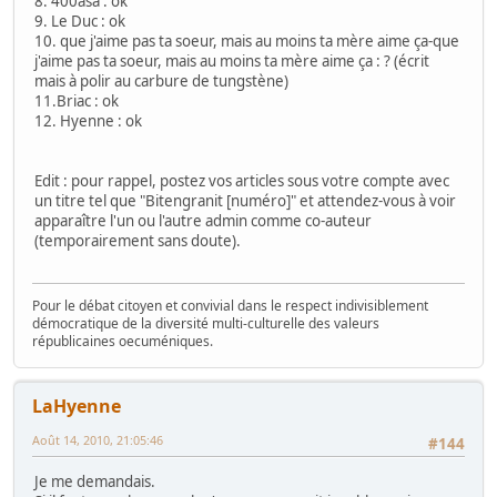
8. 400asa : ok
9. Le Duc : ok
10. que j'aime pas ta soeur, mais au moins ta mère aime ça-que
j'aime pas ta soeur, mais au moins ta mère aime ça : ? (écrit
mais à polir au carbure de tungstène)
11.Briac : ok
12. Hyenne : ok
Edit : pour rappel, postez vos articles sous votre compte avec
un titre tel que "Bitengranit [numéro]" et attendez-vous à voir
apparaître l'un ou l'autre admin comme co-auteur
(temporairement sans doute).
Pour le débat citoyen et convivial dans le respect indivisiblement
démocratique de la diversité multi-culturelle des valeurs
républicaines oecuméniques.
LaHyenne
Août 14, 2010, 21:05:46
#144
Je me demandais.