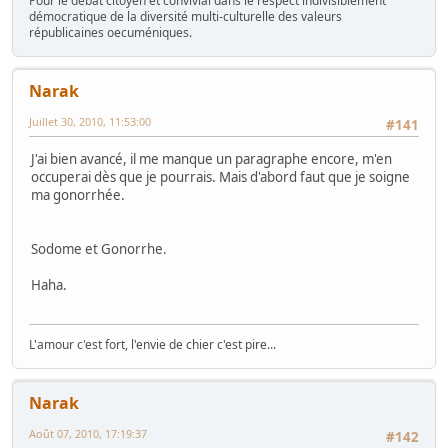
Pour le débat citoyen et convivial dans le respect indivisiblement
démocratique de la diversité multi-culturelle des valeurs
républicaines oecuméniques.
Narak
Juillet 30, 2010, 11:53:00
#141
J'ai bien avancé, il me manque un paragraphe encore, m'en
occuperai dès que je pourrais. Mais d'abord faut que je soigne
ma gonorrhée.
Sodome et Gonorrhe.
Haha.
L'amour c'est fort, l'envie de chier c'est pire...
Narak
Août 07, 2010, 17:19:37
#142