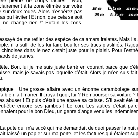
été pleine de coups faciles. "Non,
clairement à la zone élimée sur votre
e sur deux roues. Alors n'espérez pas
s pu l'éviter ! Et non, que cela se soit
ne change rien !" Putain les cons.
.
 essayé de me refiler des espèce de calamars frelatés. Mais ils
le, il a suffi de les lui faire bouffer ses trucs plastifiés. Rajo
s chinoises dans le nez c'était juste pour le plaisir. Pour l'esth
nards de jaunes.
te. Bon, lui je me suis juste barré en courant parce que c'éta
isse, mais je savais pas laquelle c'était. Alors je m'en suis fai
ù.
 épique ! Une grosse affaire avec un énorme carambolage sur 
a bien fait marrer. Il croyait quoi, lui ? Rembourser sa voiture ?
pas abuser ! Et puis c'était une épave sa caisse. S'il avait été
eut-être encore ses jambes ! Le con. Les autres c'était pare
ennaient pour le bon Dieu, un genre d'ange venu les indemniser
La pute qui m'a sucé qui me demandait de quoi passer la nuit à
t laissé un papier sur ma porte, et les factures qui étaient su