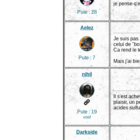
je pense q'
Pute :
28
Aelez
Je suis pas
celui de "bo
Ca rend le 
Pute :
7
Mais j'ai bi
nihil
Il s'est ach
plaisir, un 
acides sulfu
Pute :
19
void
Darkside