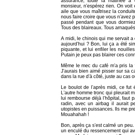
assurance, toute la matinée a 
monsieur, n'espérez rien. On voit 
aile que vous maîtrisez la conduit
nous faire croire que vous n'avez pa
passé pendant que vous dormiez 
Tous des blaireaux. Tous arnaqués
A midi, le chinois qui me servait a
aujourd'hui ? Bon, lui ça a été simp
piquante, et lui enfiler les nouille
Putain je peux pas blairer ces con
Même le mec du café m'a pris la tê
J'aurais bien aimé pisser sur sa ca
dans la rue d'à côté, juste au cas o
Le boulot de l'après midi, ce fut
L'autre homme tronc qui pleurait m'
lui rembourse déjà l'hôpital, faut 
radin, avec un airbag il aurait p
utopistes en puissances. Ils me pr
Mouahahah !
Bon, après ça s'est calmé un peu. 
un enculé du ressencement qui avai