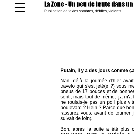
La Zone
- Un peu de brute dans un
Publication de textes sombres, débiles, violents.
coucou gamin
Putain, il y a des jours comme ça 
Nan, déjà la journée d'hier ava
travelo qui s'est jeté(e ?) sous 
pneus de 17 pouces et de bonnes 
senti, mais tout de même, ça m'a f
ne roulais-je pas un poil plus v
boulevard ? Hein ? Parce que bon, 
rassurez vous, avant de tourner 
suivait de loin).
Bon, après la suite a été plus 