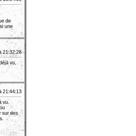
ue de
si une
à 21:32:28
déjà vu,
à 21:44:13
à vu.
 ou
r sur des
s.