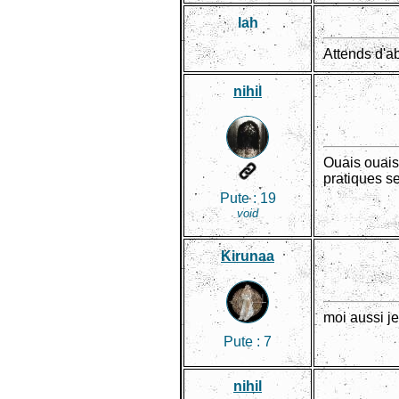
lah
Attends d'ab
nihil
Ouais ouais,
pratiques s
Pute :
19
void
Kirunaa
moi aussi je
Pute :
7
nihil