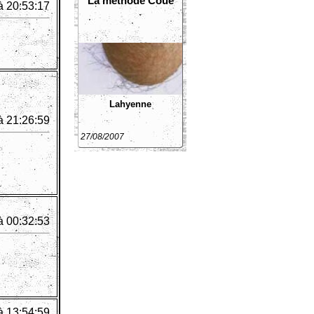
La méthode Coué
à 20:53:17
Lahyenne
à 21:26:59
27/08/2007
à 00:32:53
à 13:54:59