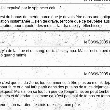
 l'ai expulsé par le sphincter celui là ...
'est du bonus de merde parce que je devais être dans une optiq
tion instantanée ... rien de grave. (encore que ce peut-être aus
rration pour rajouter des mots ... faudra que j'y réfléchisse)
le 08/09/2005 
, y'a de la tripe et du sang, donc c'est sympa. Mais c'est un peu 
rop quand même.
le 08/09/2005 
 c'est que sur la Zone, tout commence à être plus ou moins déj
our faire original faut partir dans des putains de trucs déjantos
sques. Mais si on se fout un peu de l'originalité, on peut tombe
torchés et détendants comme ça, c'est pas mal de temps en temp
enne, ton narrateur je crois que c'est mon père.