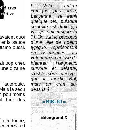
[ Notre auteur
comique pas drôle,
Lahyenne, se trahit
quelque peu, puisque
ce texte est drôle (ça
va, ça suit jusque là
 avaient quoi
?). On suit le parcours
uter la sauce
d'une tête de noeud
étisme aussi.
typique, représentant
en assurances, au
volant de sa caisse de
it trop cher.
blaireau. Hargneux,
t une dizaine
survolté et déjanté,
c'est le même principe
que la famille Bôf,
l'autoroute.
mais un cran au-
 Mais la sécu
dessus. ]
 un peu moins
il. Tous des
= BIBLIO =
.
Bitengranit X
 rien foutre,
périeures à 0