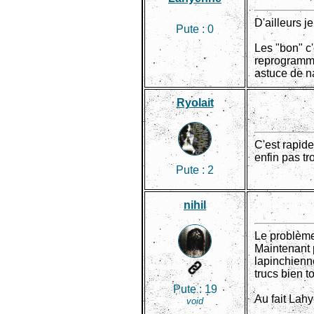
D'ailleurs je
Pute :
0
Les "bon" c
reprogramma
astuce de na
Ryolait
C'est rapide
enfin pas t
Pute :
2
nihil
Le problème
Maintenant p
lapinchienne
trucs bien 
Pute :
19
Au fait Lahy
void