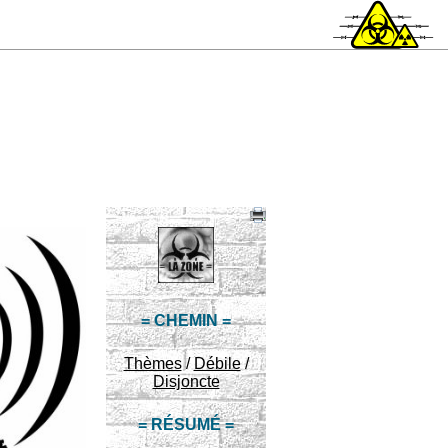
= CHEMIN =
Thèmes
/
Débile
/
Disjoncte
= RÉSUMÉ =