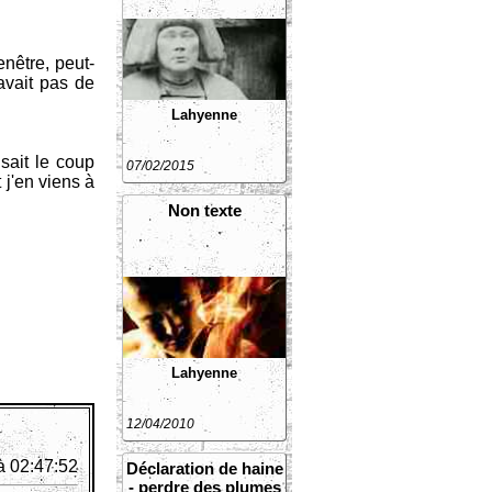
enêtre, peut-
avait pas de
Lahyenne
sait le coup
07/02/2015
 j'en viens à
Non texte
Lahyenne
12/04/2010
à 02:47:52
Déclaration de haine
- perdre des plumes