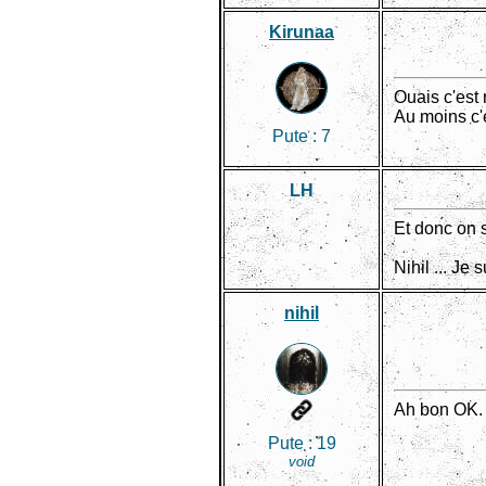
Kirunaa
Ouais c'est 
Au moins c'e
Pute :
7
LH
Et donc on s
Nihil ... Je s
nihil
Ah bon OK. E
Pute :
19
void