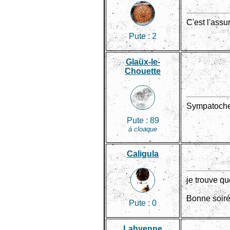
C'est l'assu
Pute :
2
Glaüx-le-
Chouette
Sympatoche
Pute :
89
à cloaque
Caligula
je trouve qu
Bonne soiré
Pute :
0
Lahyenne