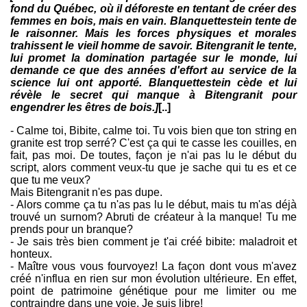
fond du Québec, où il déforeste en tentant de créer des
femmes en bois, mais en vain. Blanquettestein tente de
le raisonner. Mais les forces physiques et morales
trahissent le vieil homme de savoir. Bitengranit le tente,
lui promet la domination partagée sur le monde, lui
demande ce que des années d'effort au service de la
science lui ont apporté. Blanquettestein cède et lui
révèle le secret qui manque à Bitengranit pour
engendrer les êtres de bois.]
[..]
- Calme toi, Bibite, calme toi. Tu vois bien que ton string en
granite est trop serré? C'est ça qui te casse les couilles, en
fait, pas moi. De toutes, façon je n'ai pas lu le début du
script, alors comment veux-tu que je sache qui tu es et ce
que tu me veux?
Mais Bitengranit n'es pas dupe.
- Alors comme ça tu n'as pas lu le début, mais tu m'as déjà
trouvé un surnom? Abruti de créateur à la manque! Tu me
prends pour un branque?
- Je sais très bien comment je t'ai créé bibite: maladroit et
honteux.
- Maître vous vous fourvoyez! La façon dont vous m'avez
créé n'influa en rien sur mon évolution ultérieure. En effet,
point de patrimoine génétique pour me limiter ou me
contraindre dans une voie. Je suis libre!