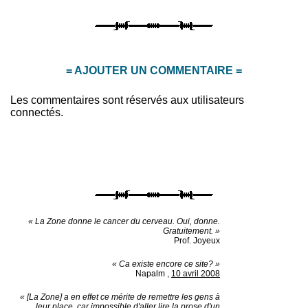
= AJOUTER UN COMMENTAIRE =
Les commentaires sont réservés aux utilisateurs
connectés.
« La Zone donne le cancer du cerveau. Oui, donne.
Gratuitement. »
Prof. Joyeux
« Ca existe encore ce site? »
Napalm
,
10 avril 2008
« [La Zone] a en effet ce mérite de remettre les gens à
leur place, car impossible d'aller lire la prose d'un