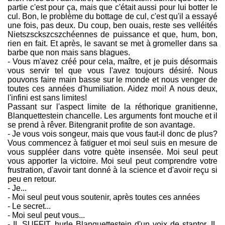
partie c'est pour ça, mais que c'était aussi pour lui botter le
cul. Bon, le problème du bottage de cul, c'est qu'il a essayé
une fois, pas deux. Du coup, ben ouais, reste ses velléités
Nietszsckszcszchéennes de puissance et que, hum, bon,
rien en fait. Et après, le savant se met à gromeller dans sa
barbe que non mais sans blagues.
- Vous m'avez créé pour cela, maître, et je puis désormais
vous servir tel que vous l'avez toujours désiré. Nous
pouvons faire main basse sur le monde et nous venger de
toutes ces années d'humiliation. Aidez moi! A nous deux,
l'infini est sans limites!
Passant sur l'aspect limite de la réthorique granitienne,
Blanquettestein chancelle. Les arguments font mouche et il
se prend à rêver. Bitengranit profite de son avantage.
- Je vous vois songeur, mais que vous faut-il donc de plus?
Vous commencez à fatiguer et moi seul suis en mesure de
vous suppléer dans votre quète insensée. Moi seul peut
vous apporter la victoire. Moi seul peut comprendre votre
frustration, d'avoir tant donné à la science et d'avoir reçu si
peu en retour.
- Je...
- Moi seul peut vous soutenir, après toutes ces années
- Le secret...
- Moi seul peut vous...
- IL SUFFIT, hurle Blanquettestein d'un voix de stantor. IL