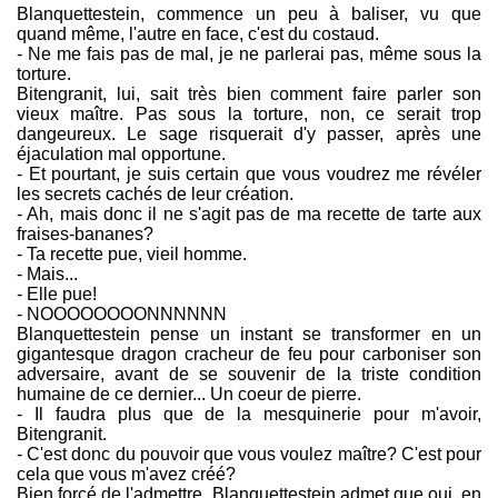
Blanquettestein, commence un peu à baliser, vu que
quand même, l'autre en face, c'est du costaud.
- Ne me fais pas de mal, je ne parlerai pas, même sous la
torture.
Bitengranit, lui, sait très bien comment faire parler son
vieux maître. Pas sous la torture, non, ce serait trop
dangeureux. Le sage risquerait d'y passer, après une
éjaculation mal opportune.
- Et pourtant, je suis certain que vous voudrez me révéler
les secrets cachés de leur création.
- Ah, mais donc il ne s'agit pas de ma recette de tarte aux
fraises-bananes?
- Ta recette pue, vieil homme.
- Mais...
- Elle pue!
- NOOOOOOOONNNNNN
Blanquettestein pense un instant se transformer en un
gigantesque dragon cracheur de feu pour carboniser son
adversaire, avant de se souvenir de la triste condition
humaine de ce dernier... Un coeur de pierre.
- Il faudra plus que de la mesquinerie pour m'avoir,
Bitengranit.
- C'est donc du pouvoir que vous voulez maître? C'est pour
cela que vous m'avez créé?
Bien forcé de l'admettre, Blanquettestein admet que oui, en