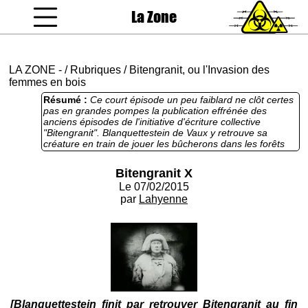
La Zone
coucou gamin
LA ZONE
-
/
Rubriques
/
Bitengranit, ou l'Invasion des
femmes en bois
Résumé :
Ce court épisode un peu faiblard ne clôt certes
pas en grandes pompes la publication effrénée des
anciens épisodes de l'initiative d'écriture collective
"Bitengranit". Blanquettestein de Vaux y retrouve sa
créature en train de jouer les bûcherons dans les forêts
québécoises pour tenter de créer des femmes en bois.
Bitengranit X
Le 07/02/2015
par
Lahyenne
[Blanquettestein finit par retrouver Bitengranit au fin