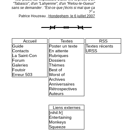
"Tabasco", d'un "Lahyenne", d'un "Relou-le-Gueux"
sans se demander : "Est-ce que j'écris si mal que ça
?" »
Patrice Houzeau
,
Hondeghem, le 6 juillet 2007
Accueil
Textes
RSS
Guide
Poster un texte
Textes récents
Contacts
En attente
URSS
La Saint-Con
Rubriques
Forum
Dossiers
Galeries
Thèmes
Foutoir
Best of
Erreur 503
Worst of
Archives
Anniversaires
Rétrospectives
Auteurs
Liens externes
[nihil.fr]
Entertaining
Monkeys
Squeeze