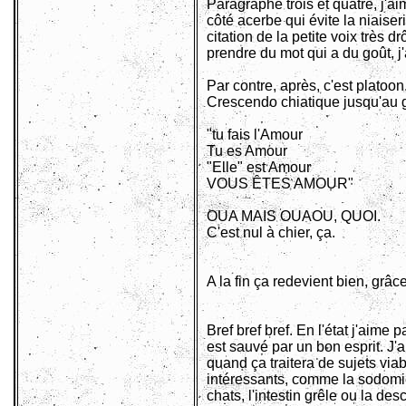
Paragraphe trois et quatre, j'ai
côté acerbe qui évite la niaiseri
citation de la petite voix très d
prendre du mot qui a du goût, j
Par contre, après, c'est platoon
Crescendo chiatique jusqu'au 
"tu fais l'Amour
Tu es Amour
"Elle" est Amour
VOUS ÊTES AMOUR"
OUA MAIS OUAOU, QUOI.
C'est nul à chier, ça.
A la fin ça redevient bien, grâce
Bref bref bref. En l'état j'aime p
est sauvé par un bon esprit. J
quand ça traitera de sujets viab
intéressants, comme la sodomi
chats, l'intestin grêle ou la de