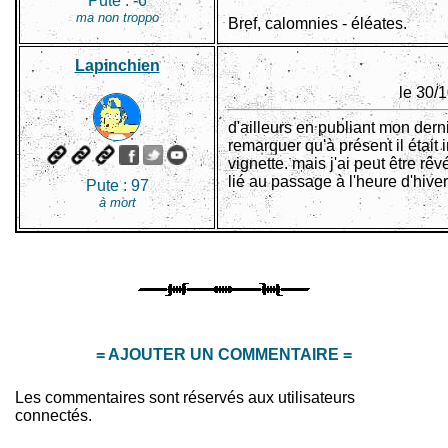
Pute :
-6
ma non troppo
Bref, calomnies - éléates.
Lapinchien
le 30/
d'ailleurs en publiant mon dernie
remarquer qu'à présent il était i
vignette. mais j'ai peut être rêvé
lié au passage à l'heure d'hive
Pute :
97
à mort
= AJOUTER UN COMMENTAIRE =
Les commentaires sont réservés aux utilisateurs
connectés.