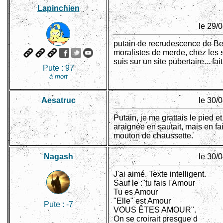
Lapinchien
le 29/
putain de recrudescence de Be
moralistes de merde, chez les s
suis sur un site pubertaire... fait
Pute :
97
à mort
Aesatruc
le 30/
Putain, je me grattais le pied et
araignée en sautait, mais en fait
mouton de chaussette.
Nagash
le 30/
J'ai aimé. Texte intelligent.
Sauf le :"tu fais l'Amour
Tu es Amour
"Elle" est Amour
Pute :
-7
VOUS ÊTES AMOUR".
On se croirait presque d