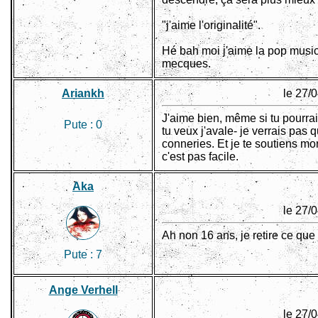
"j'aime l'originalité".
Hé bah moi j'aime la pop music,
mecques.
Ariankh
le 27/
J'aime bien, même si tu pourra
Pute :
0
tu veux j'avale- je verrais pas 
conneries. Et je te soutiens m
c'est pas facile.
Aka
le 27/
Ah non 16 ans, je retire ce que j
Pute :
7
Ange Verhell
le 27/