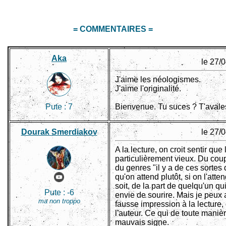
= COMMENTAIRES =
Aka
le 27/
J'aime les néologismes.
J'aime l'originalité.
Pute :
7
Bienvenue. Tu suces ? T'avale
Dourak Smerdiakov
le 27/
A la lecture, on croit sentir que 
particulièrement vieux. Du cou
du genres "il y a de ces sortes 
qu'on attend plutôt, si on l'att
soit, de la part de quelqu'un q
Pute :
-6
envie de sourire. Mais je peux 
ma non troppo
fausse impression à la lecture,
l'auteur. Ce qui de toute maniè
mauvais signe.