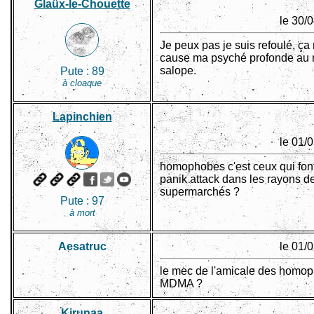
Glaüx-le-Chouette
le 30/
Je peux pas je suis refoulé, ça 
cause ma psyché profonde au 
salope.
Pute :
89
à cloaque
Lapinchien
le 01/
homophobes c'est ceux qui font
panik attack dans les rayons d
supermarchés ?
Pute :
97
à mort
Aesatruc
le 01/
le mec de l'amicale des homoph
MDMA ?
Kirunaa