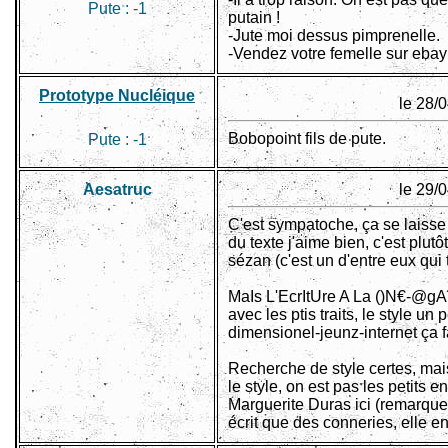
Pute :
-1
putain !
-Jute moi dessus pimprenelle.
-Vendez votre femelle sur ebay 
Prototype Nucléique
le 28/
Bobopoint fils de pute.
Pute :
-1
Aesatruc
le 29/
C'est sympatoche, ça se laisse li
du texte j'aime bien, c'est plut
sézan (c'est un d'entre eux qui t
MaIs L'EcrItUre A La ()N€-@gA
avec les ptis traits, le style un
dimensionel-jeunz-internet ça 
Recherche de style certes, mais
le style, on est pas les petits e
Marguerite Duras ici (remarque
écrit que des conneries, elle en