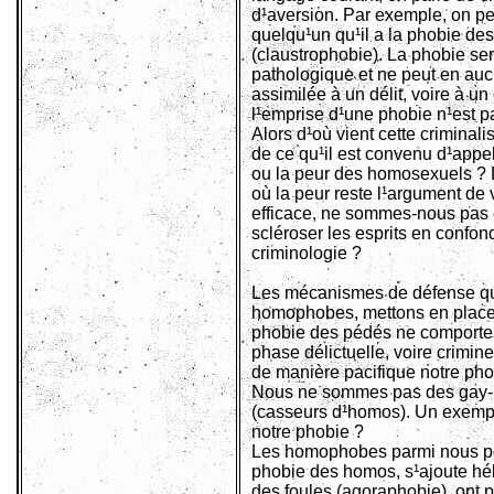
d¹aversion. Par exemple, on pe
quelqu¹un qu¹il a la phobie de
(claustrophobie). La phobie ser
pathologique et ne peut en auc
assimilée à un délit, voire à un
l¹emprise d¹une phobie n¹est pa
Alors d¹où vient cette criminal
de ce qu¹il est convenu d¹appe
ou la peur des homosexuels ? 
où la peur reste l¹argument de 
efficace, ne sommes-nous pas 
scléroser les esprits en confon
criminologie ?
Les mécanismes de défense q
homophobes, mettons en place 
phobie des pédés ne comporte
phase délictuelle, voire crimin
de manière pacifique notre ph
Nous ne sommes pas des gay-
(casseurs d¹homos). Un exemp
notre phobie ?
Les homophobes parmi nous pou
phobie des homos, s¹ajoute hé
des foules (agoraphobie), ont p