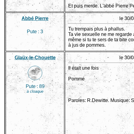
Et puis merde. L'abbé Pierre P
Abbé Pierre
le 30/
Tu trempais plus à phallus.
Pute :
3
Ta vie sexuelle ne me regarde
même si tu te sers de ta bite c
à jus de pommes.
Glaüx-le-Chouette
le 30/
Il était une fois
Pomme
Pute :
89
à cloaque
Paroles: R.Dewitte. Musique: 