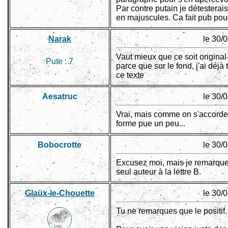
Par contre putain je détesterai
en majuscules. Ca fait pub pou
Narak
le 30/
Vaut mieux que ce soit original 
Pute :
7
parce que sur le fond, j'ai déjà
ce texte
Aesatruc
le 30/
Vrai, mais comme on s'accorde 
forme pue un peu...
Bobocrotte
le 30/
Excusez moi, mais je remarque 
seul auteur à la lettre B.
Glaüx-le-Chouette
le 30/
Tu ne remarques que le positif.