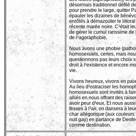
désormais traditionnel défilé d
pour prendre le large, quitter Pa
épauler les dizaines de bénév
enrôlés à démazouter le littoral 
récente marée noire. C¹était le
de gérer le cumul rarissime de
de l¹agoraphobie.
Nous avons une phobie (patho
homosexuels, certes, mais nou
questionnons pas leurs choix s
droit à l¹existence et encore mo
vie.
Vivons heureux, vivons en paix
Au lieu d¹ostraciser les homop
homosexuels sont invités à fai
alliés en nous offrant des rais
avoir peur d¹eux. Et nous aus
fesses à l¹air, on dansera à leu
char allégorique (aux couleurs 
nuit gay) en partance de Denfer
comme destination.