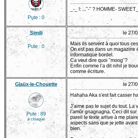
_-_ !: ..."-" ? HOMME- SWEE
Pute :
0
Simili
le 27/
Mais ils servent à quoi tous ces
Pute :
0
On est pas dans un magazine é
informatique bordel.
Ca veut dire quoi "moog"?
Enfin comme l'a dit nihil je tro
comme écriture.
Glaüx-le-Chouette
le 27/
Hahaha Aka s'est fait casser h
J'aime pas le sujet du tout. La v
l'amûr gnagnagna. Ceci dit sur
Pute :
89
pareil le texte arrive à me plair
à cloaque
aspects sans que je jette avant l
bien.