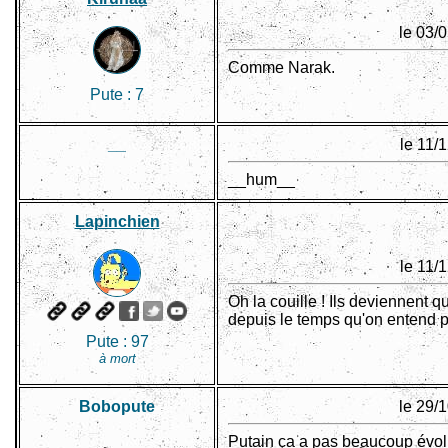
le 03/
Comme Narak.
Pute :
7
__
le 11/
__hum__
Lapinchien
le 11/
Oh la couille ! Ils deviennent q
depuis le temps qu'on entend p
Pute :
97
à mort
Bobopute
le 29/
Putain ça a pas beaucoup évolué