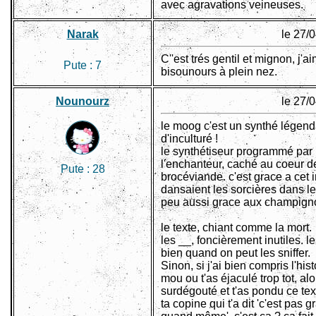
avec agravations veineuses.
Narak
le 27/
C''est trés gentil et mignon, j'a
Pute :
7
bisounours à plein nez.
Nounourz
le 27/
le moog c'est un synthé légend
d'inculturé !
le synthétiseur programmé par 
l'enchanteur, caché au coeur de
Pute :
28
brocéviande. c'est grace a cet 
dansaient les sorcières dans le
peu aussi grace aux champignon
le texte, chiant comme la mort.
les __, foncièrement inutiles. le
bien quand on peut les sniffer.
Sinon, si j'ai bien compris l'his
mou ou t'as éjaculé trop tot, alor
surdégouté et t'as pondu ce tex
ta copine qui t'a dit 'c'est pas g