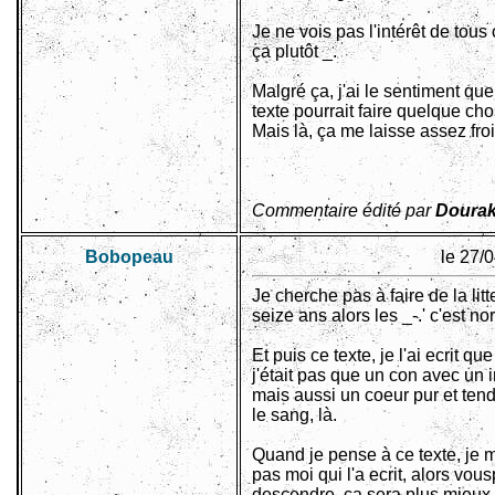
Je ne vois pas l'intérêt de tous
ça plutôt _.
Malgré ça, j'ai le sentiment que
texte pourrait faire quelque cho
Mais là, ça me laisse assez froi
Commentaire édité par
Dourak
Bobopeau
le 27/
Je cherche pas à faire de la litt
seize ans alors les _-.' c'est no
Et puis ce texte, je l'ai ecrit q
j'était pas que un con avec un i
mais aussi un coeur pur et tendr
le sang, là.
Quand je pense à ce texte, je m
pas moi qui l'a ecrit, alors vou
descendre, ça sera plus mieux 