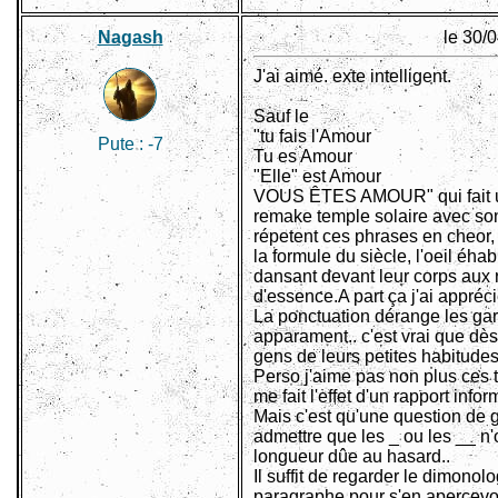
Nagash
le 30/
J'ai aimé. exte intelligent.
Sauf le
"tu fais l'Amour
Pute :
-7
Tu es Amour
"Elle" est Amour
VOUS ÊTES AMOUR" qui fait u
remake temple solaire avec son
répetent ces phrases en cheor,
la formule du siècle, l'oeil éhabi
dansant devant leur corps aux 
d'essence.A part ça j'ai appréci
La ponctuation dérange les gar
apparament.. c'est vrai que dès
gens de leurs petites habitudes
Perso j'aime pas non plus ces tr
me fait l'effet d'un rapport info
Mais c'est qu'une question de g
admettre que les _ ou les __ n
longueur dûe au hasard..
Il suffit de regarder le dimono
paragraphe pour s'en apercevoi