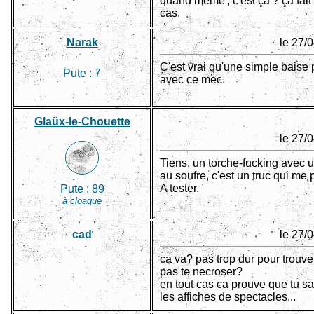
quand même', c'est ça ? ça fait c
cas.
Narak
le 27/
C'est vrai qu'une simple baise p
Pute :
7
avec ce mec.
Glaüx-le-Chouette
le 27/
Tiens, un torche-fucking avec 
au soufre, c'est un truc qui me
A tester.
Pute :
89
à cloaque
cad
le 27/
ca va? pas trop dur pour trouver 
pas te necroser?
en tout cas ca prouve que tu sa
les affiches de spectacles...