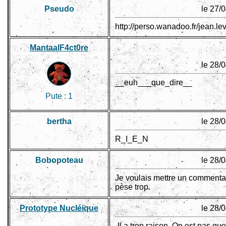
Pseudo
le 27/
http://perso.wanadoo.fr/jean.le
MantaalF4ct0re
le 28/
__euh___que_dire__
Pute :
1
bertha
le 28/
R_I_E_N
Bobopoteau
le 28/
Je voulais mettre un commentai
pèse trop.
Prototype Nucléique
le 28/
-Il a trop raison. On est pas q