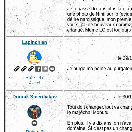
Je repasse dix ans plus tard ap
une photo de Nihil sur fb (év
délire narcissique, mon premier 
voir si j'ai de nouveaux commz)
changé. Même LC est toujours là
Lapinchien
le 29/
Je purge ma peine au purgatoire
Pute :
97
à mort
Dourak Smerdiakov
le 30/
Tout doit changer, tout va chan
le maréchal Mobutu.
En plus, il y a dix ans, on n'av
domaine. Si c'est pas un chang