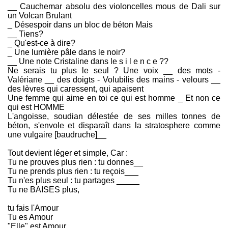
__ Cauchemar absolu des violoncelles mous de Dali sur
un Volcan Brulant
_ Désespoir dans un bloc de béton Mais
__ Tiens?
_ Qu'est-ce à dire?
_ Une lumière pâle dans le noir?
__ Une note Cristaline dans le s i l e n c e ??
Ne serais tu plus le seul ? Une voix __ des mots -
Valériane __ des doigts - Volubilis des mains - velours __
des lèvres qui caressent, qui apaisent
Une femme qui aime en toi ce qui est homme _ Et non ce
qui est HOMME
L'angoisse, soudian délestée de ses milles tonnes de
béton, s'envole et disparaît dans la stratosphere comme
une vulgaire [baudruche]__
Tout devient léger et simple, Car :
Tu ne prouves plus rien : tu donnes__
Tu ne prends plus rien : tu reçois___
Tu n'es plus seul : tu partages _____
Tu ne BAISES plus,
tu fais l'Amour
Tu es Amour
"Elle" est Amour