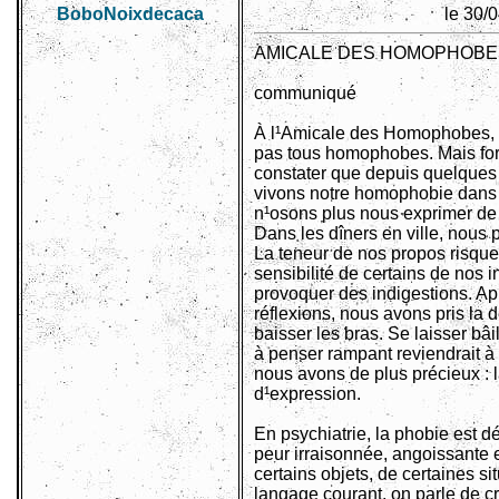
BoboNoixdecaca
le 30/
AMICALE DES HOMOPHOBE
communiqué
À l¹Amicale des Homophobes,
pas tous homophobes. Mais for
constater que depuis quelques
vivons notre homophobie dans l
n¹osons plus nous exprimer de 
Dans les dîners en ville, nous
La teneur de nos propos risquer
sensibilité de certains de nos i
provoquer des indigestions. A
réflexions, nous avons pris la 
baisser les bras. Se laisser bâi
à penser rampant reviendrait à
nous avons de plus précieux : l
d¹expression.
En psychiatrie, la phobie est 
peur irraisonnée, angoissante 
certains objets, de certaines si
langage courant, on parle de c