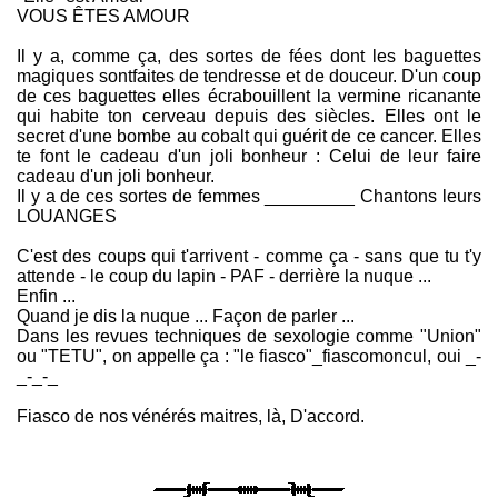
VOUS ÊTES AMOUR
Il y a, comme ça, des sortes de fées dont les baguettes
magiques sontfaites de tendresse et de douceur. D'un coup
de ces baguettes elles écrabouillent la vermine ricanante
qui habite ton cerveau depuis des siècles. Elles ont le
secret d'une bombe au cobalt qui guérit de ce cancer. Elles
te font le cadeau d'un joli bonheur : Celui de leur faire
cadeau d'un joli bonheur.
Il y a de ces sortes de femmes _________ Chantons leurs
LOUANGES
C'est des coups qui t'arrivent - comme ça - sans que tu t'y
attende - le coup du lapin - PAF - derrière la nuque ...
Enfin ...
Quand je dis la nuque ... Façon de parler ...
Dans les revues techniques de sexologie comme "Union"
ou "TETU", on appelle ça : "le fiasco"_fiascomoncul, oui _-
_-_-_
Fiasco de nos vénérés maitres, là, D'accord.