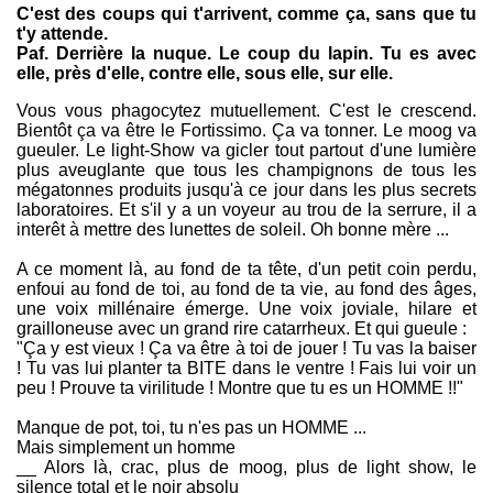
C'est des coups qui t'arrivent, comme ça, sans que tu
t'y attende.
Paf. Derrière la nuque. Le coup du lapin. Tu es avec
elle, près d'elle, contre elle, sous elle, sur elle.
Vous vous phagocytez mutuellement. C'est le crescend.
Bientôt ça va être le Fortissimo. Ça va tonner. Le moog va
gueuler. Le light-Show va gicler tout partout d'une lumière
plus aveuglante que tous les champignons de tous les
mégatonnes produits jusqu'à ce jour dans les plus secrets
laboratoires. Et s'il y a un voyeur au trou de la serrure, il a
interêt à mettre des lunettes de soleil. Oh bonne mère ...
A ce moment là, au fond de ta tête, d'un petit coin perdu,
enfoui au fond de toi, au fond de ta vie, au fond des âges,
une voix millénaire émerge. Une voix joviale, hilare et
grailloneuse avec un grand rire catarrheux. Et qui gueule :
"Ça y est vieux ! Ça va être à toi de jouer ! Tu vas la baiser
! Tu vas lui planter ta BITE dans le ventre ! Fais lui voir un
peu ! Prouve ta virilitude ! Montre que tu es un HOMME !!"
Manque de pot, toi, tu n'es pas un HOMME ...
Mais simplement un homme
__ Alors là, crac, plus de moog, plus de light show, le
silence total et le noir absolu