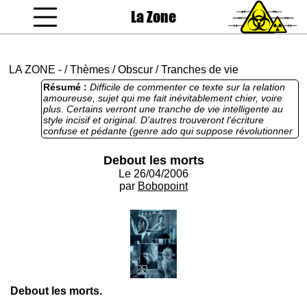
La Zone
coucou gamin
LA ZONE
-
/
Thèmes
/
Obscur
/
Tranches de vie
Résumé :
Difficile de commenter ce texte sur la relation
amoureuse, sujet qui me fait inévitablement chier, voire
plus. Certains verront une tranche de vie intelligente au
style incisif et original. D'autres trouveront l'écriture
confuse et pédante (genre ado qui suppose révolutionner
la littérature en ajoutant des caractères et des bouts de
mots aléatoires au milieu des phrases). Chacun verra midi
Debout les morts
à sa porte.
Le 26/04/2006
par
Bobopoint
Debout les morts.