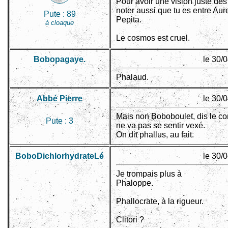
Pour avoir une vision juste des 
noter aussi que tu es entre Aur
Pute :
89
Pepita.
à cloaque
Le cosmos est cruel.
Bobopagaye.
le 30/
Phalaud.
Abbé Pierre
le 30/
Mais non Boboboulet, dis le co
Pute :
3
ne va pas se sentir vexé.
On dit phallus, au fait.
BoboDichlorhydrateLé
le 30/
Je trompais plus à
Phaloppe.
Phallocrate, à la rigueur.
Clitori ?