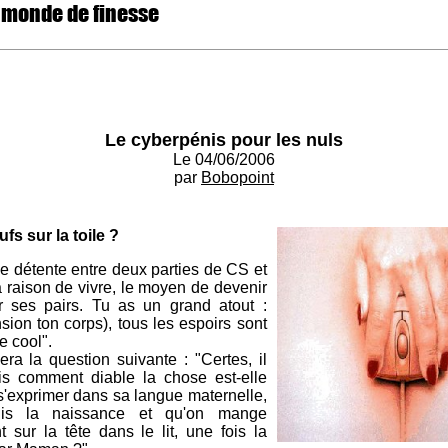
 monde de finesse
Le cyberpénis pour les nuls
Le 04/06/2006
par
Bobopoint
s sur la toile ?
e détente entre deux parties de CS et
 ta raison de vivre, le moyen de devenir
r ses pairs. Tu as un grand atout :
sion ton corps), tous les espoirs sont
ve cool".
 la question suivante : "Certes, il
is comment diable la chose est-elle
 s'exprimer dans sa langue maternelle,
uis la naissance et qu'on mange
sur la tête dans le lit, une fois la