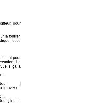
iffeur, pour
r la fourrer.
pliquer, et ce
 le tout pour
ersation. La
ue, si ça la
nt.
mierJour ]
u trouver un
i...
r ] Inutile