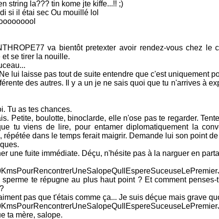
ing la??? tin kome jte kiffe...!! ;)
 si il étai sec Ou mouillé lol
ooooooool
THROPE77 va bientôt pretexter avoir rendez-vous chez le co
 se tirer la nouille.
uceau...
Ne lui laisse pas tout de suite entendre que c'est uniquement pou
férente des autres. Il y a un je ne sais quoi que tu n'arrives à ex
i. Tu as tes chances.
s. Petite, boulotte, binoclarde, elle n'ose pas te regarder. Tente
 que tu viens de lire, pour entamer diplomatiquement la conv
pétée dans le temps ferait maigrir. Demande lui son point de v
iques.
ner une fuite immédiate. Déçu, n'hésite pas à la narguer en parta
00KmsPourRencontrerUneSalopeQuIlEspereSuceuseLePre
sperme te répugne au plus haut point ? Et comment penses-t
 ?
ment pas que t'étais comme ça... Je suis déçue mais grave quo
KmsPourRencontrerUneSalopeQuIlEspereSuceuseLePremierJou
ue ta mère, salope.