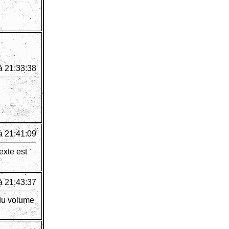
à 21:33:38
à 21:41:09
exte est
à 21:43:37
 du volume