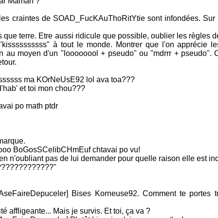
 par Maman ?"
e les craintes de SOAD_FucKAuThoRitYtie sont infondées. Sur I
que terre. Etre aussi ridicule que possible, oublier les règles
"kissssssssss" à tout le monde. Montrer que l'on apprécie le
ion au moyen d'un "loooooool + pseudo" ou "mdrrr + pseudo". 
tour.
sssss ma KOrNeUsE92 lol ava toa???
d'hab' et toi mon chou???
avai po math ptdr
marque.
ooo BoGosSCelibCHmEuf chtavai po vu!
n n'oubliant pas de lui demander pour quelle raison elle est in
?????????????"
AseFaireDepuceler] Bises Korneuse92. Comment te portes t
affligeante... Mais je survis. Et toi, ça va ?