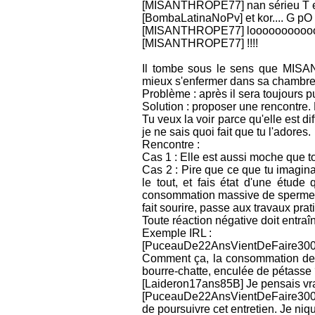
[MISANTHROPE77] nan sérieu T en str
[BombaLatinaNoPv] et kor.... G pO di
[MISANTHROPE77] loooooooooo
[MISANTHROPE77] !!!!
Il tombe sous le sens que MISAN
mieux s'enfermer dans sa chambre et
Problème : après il sera toujours p
Solution : proposer une rencontre. 
Tu veux la voir parce qu'elle est dif
je ne sais quoi fait que tu l'adores.
Rencontre :
Cas 1 : Elle est aussi moche que to
Cas 2 : Pire que ce que tu imaginai
le tout, et fais état d'une étude
consommation massive de sperme, ré
fait sourire, passe aux travaux prat
Toute réaction négative doit entraî
Exemple IRL :
[PuceauDe22AnsVientDeFaire3
Comment ça, la consommation de 
bourre-chatte, enculée de pétasse
[Laideron17ans85B] Je pensais vrai
[PuceauDe22AnsVientDeFaire300
de poursuivre cet entretien. Je niq