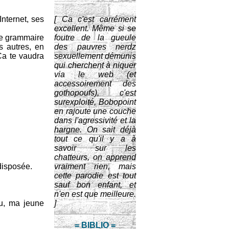
nternet, ses
[ Ca c'est carrément
excellent. Même si se
 de grammaire
foutre de la gueule
s autres, en
des pauvres nerdz
Ca te vaudra
sexuellement démunis
qui cherchent à niquer
via le web (et
accessoirement des
gothopoufs), c'est
surexploité, Bobopoint
en rajoute une couche
dans l'agressivité et la
hargne. On sait déjà
tout ce qu'il y a à
savoir sur les
chatteurs, on apprend
disposée.
vraiment rien, mais
cette parodie est tout
sauf bon enfant, et
n'en est que meilleure.
u, ma jeune
]
= BIBLIO =