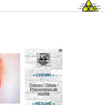
= CHEMIN =
Thèmes
/
Débile
/
Phénomènes de
société
= RÉSUMÉ =