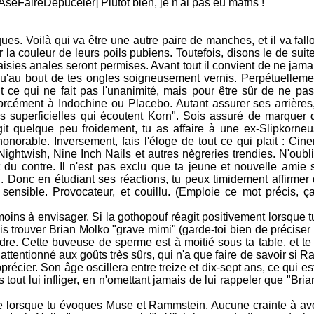
FaireDepuceler] Plutôt bien, je n'ai pas eu maths !
ques. Voilà qui va être une autre paire de manches, et il va fallo
la couleur de leurs poils pubiens. Toutefois, disons le de suite
ntaisies anales seront permises. Avant tout il convient de ne jama
qu'au bout de tes ongles soigneusement vernis. Perpétuelleme
t ce qui ne fait pas l'unanimité, mais pour être sûr de ne pas
forcément à Indochine ou Placebo. Autant assurer ses arrières,
 superficielles qui écoutent Korn". Sois assuré de marquer 
git quelque peu froidement, tu as affaire à une ex-Slipkorne
honorable. Inversement, fais l'éloge de tout ce qui plait : Ci
ightwish, Nine Inch Nails et autres nègreries trendies. N'oubl
 du contre. Il n'est pas exclu que ta jeune et nouvelle amie s
. Donc en étudiant ses réactions, tu peux timidement affirmer 
 sensible. Provocateur, et couillu. (Emploie ce mot précis, ça
ins à envisager. Si la gothopouf réagit positivement lorsque tu
is trouver Brian Molko "grave mimi" (garde-toi bien de préciser
dre. Cette buveuse de sperme est à moitié sous ta table, et te
tentionné aux goûts très sûrs, qui n'a que faire de savoir si 
récier. Son âge oscillera entre treize et dix-sept ans, ce qui es
 tout lui infliger, en n'omettant jamais de lui rappeler que "Bria
lle lorsque tu évoques Muse et Rammstein. Aucune crainte à avo