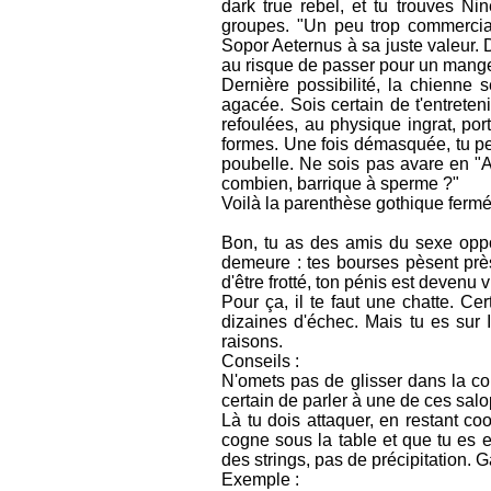
dark true rebel, et tu trouves Ni
groupes. "Un peu trop commercial.
Sopor Aeternus à sa juste valeur. D
au risque de passer pour un mange-
Dernière possibilité, la chienne 
agacée. Sois certain de t'entreten
refoulées, au physique ingrat, po
formes. Une fois démasquée, tu peux
poubelle. Ne sois pas avare en "A
combien, barrique à sperme ?"
Voilà la parenthèse gothique fermé
Bon, tu as des amis du sexe oppos
demeure : tes bourses pèsent prè
d'être frotté, ton pénis est devenu 
Pour ça, il te faut une chatte. C
dizaines d'échec. Mais tu es sur 
raisons.
Conseils :
N'omets pas de glisser dans la con
certain de parler à une de ces sal
Là tu dois attaquer, en restant co
cogne sous la table et que tu es e
des strings, pas de précipitation. 
Exemple :