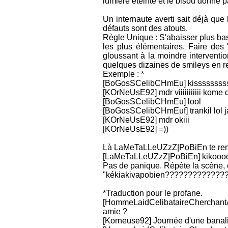
lumière éteinte et le bisou donné
Un internaute averti sait déjà qu
défauts sont des atouts.
Règle Unique : S'abaisser plus bas 
les plus élémentaires. Faire des 
gloussant à la moindre intervent
quelques dizaines de smileys en re
Exemple : *
[BoGosSCelibCHmEu] kisssssssss
[KOrNeUsE92] mdr viiiiiiiiiii kome 
[BoGosSCelibCHmEu] lool
[BoGosSCelibCHmEuf] trankil lol j
[KOrNeUsE92] mdr okiii
[KOrNeUsE92] =))
Là LaMeTaLLeUZzZ|PoBiEn te re
[LaMeTaLLeUZzZ|PoBiEn] kikooo
Pas de panique. Répète la scène, e
"kékiakivapobien?????????????
*Traduction pour le profane.
[HommeLaidCelibataireCherchant
amie ?
[Korneuse92] Journée d'une banalité 