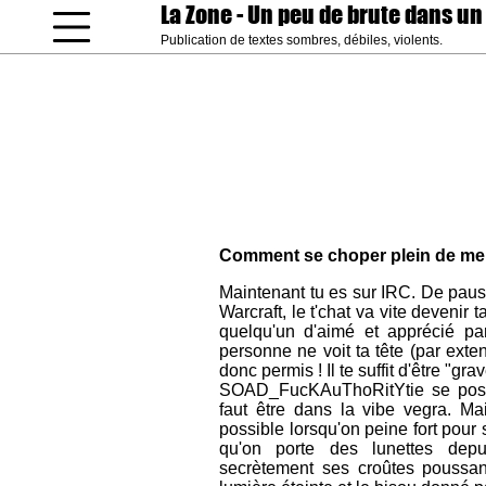
La Zone
- Un peu de brute dans un
Publication de textes sombres, débiles, violents.
coucou gamin
Comment se choper plein de meuf
Maintenant tu es sur IRC. De paus
Warcraft, le t'chat va vite devenir
quelqu'un d'aimé et apprécié pa
personne ne voit ta tête (par exten
donc permis ! Il te suffit d'être "gra
SOAD_FucKAuThoRitYtie se posera
faut être dans la vibe vegra. Ma
possible lorsqu'on peine fort pour
qu'on porte des lunettes dep
secrètement ses croûtes poussant 