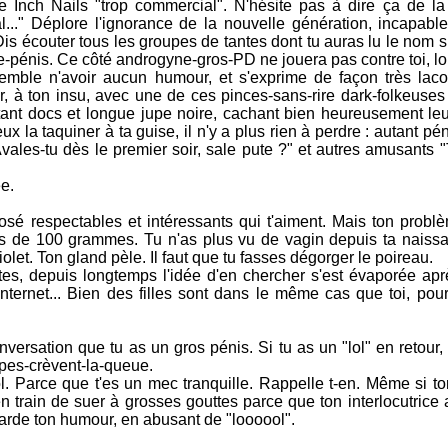
ne Inch Nails "trop commercial". N'hésite pas à dire ça de la
.." Déplore l'ignorance de la nouvelle génération, incapable
is écouter tous les groupes de tantes dont tu auras lu le nom s
pénis. Ce côté androgyne-gros-PD ne jouera pas contre toi, loi
semble n'avoir aucun humour, et s'exprime de façon très laco
ir, à ton insu, avec une de ces pinces-sans-rire dark-folkeuse
rtant docs et longue jupe noire, cachant bien heureusement le
 la taquiner à ta guise, il n'y a plus rien à perdre : autant pé
vales-tu dès le premier soir, sale pute ?" et autres amusants 
e.
é respectables et intéressants qui t'aiment. Mais ton problè
s de 100 grammes. Tu n'as plus vu de vagin depuis ta naissa
violet. Ton gland pèle. Il faut que tu fasses dégorger le poireau.
ertes, depuis longtemps l'idée d'en chercher s'est évaporée ap
Internet... Bien des filles sont dans le même cas que toi, po
versation que tu as un gros pénis. Si tu as un "lol" en retour,
opes-crèvent-la-queue.
ol. Parce que t'es un mec tranquille. Rappelle t-en. Même si t
n train de suer à grosses gouttes parce que ton interlocutrice
Garde ton humour, en abusant de "loooool".