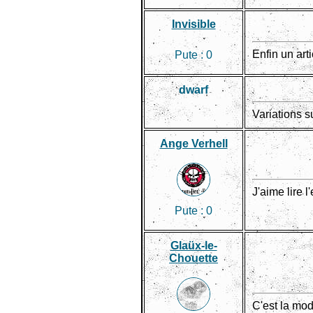
Invisible
Enfin un arti
Pute :
0
dwarf
Variations s
Ange Verhell
J'aime lire 
Pute :
0
Glaüx-le-
Chouette
C'est la mo