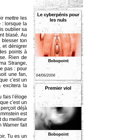
Le cyberpénis pour
ir mettre les
les nuls
 : lorsque la
is oublier sa
nt blasé. Au
 blesser ton
 et dénigrer
des points à
use. Rien de
Bobopoint
nema Strange,
ie pas : pour
oit une fan,
04/06/2006
que c'est un
 excitera la
Premier viol
 fais l'éloge
 que c'est un
 perçoit déjà
Rammstein est
t du meilleur
n Warner fait
Bobopoint
ir. Tu es un