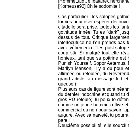
[HommeLaidCelibataireCherchantAse
[Korneuse92] Oh le sodomite !
Cas particulier : les salopes gothi
formes pour oser espérer découvrir 
citadelle sera prise, toutes les fa
gothitude innée. Tu es "dark" jus
dessus de tout. Critique largemen
interlocutrice ne t'en prends pas 
avec véhémence "les post-salopes
coup sûr. Si malgré tout elle réa
honteux, tant que sa poitrine est 
Punish Yourself, Sopor Aeternus, N
Marilyn Manson, il y a du pour et
affirmée ou refoulée, du Reverend
grand artiste, au message fort et
gueuse.)
Plusieurs cas de figure sont néanmo
du dernier Indochine et quand tu d
gros PD refoulé), tu peux te déten
comme un jeune homme cultivé et at
commercial ou non pour savoir l'app
augure. Avec sa naïveté, tu pourras
pareil".
Deuxième possibilité, elle sourci