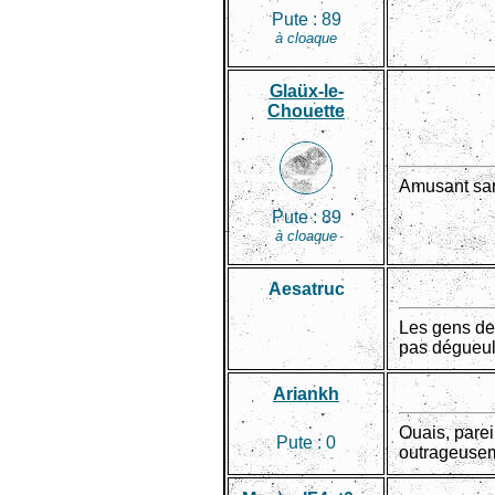
Pute :
89
à cloaque
Glaüx-le-
Chouette
Amusant san
Pute :
89
à cloaque
Aesatruc
Les gens de 
pas dégueul
Ariankh
Ouais, parei
Pute :
0
outrageuseme