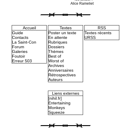
Alice Rameliet
Accueil
Textes
RSS
Guide
Poster un texte
Textes récents
Contacts
En attente
URSS
La Saint-Con
Rubriques
Forum
Dossiers
Galeries
Thèmes
Foutoir
Best of
Erreur 503
Worst of
Archives
Anniversaires
Rétrospectives
Auteurs
Liens externes
[nihil.fr]
Entertaining
Monkeys
Squeeze