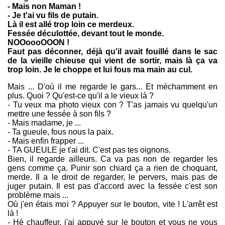
- Mais non Maman !
- Je t'ai vu fils de putain.
Là il est allé trop loin ce merdeux.
Fessée déculottée, devant tout le monde.
NOOoooOOON !
Faut pas déconner, déjà qu'il avait fouillé dans le sac
de la vieille chieuse qui vient de sortir, mais là ça va
trop loin. Je le choppe et lui fous ma main au cul.
Mais ... D'où il me regarde le gars... Et méchamment en
plus. Quoi ? Qu'est-ce qu'il a le vieux là ?
- Tu veux ma photo vieux con ? T'as jamais vu quelqu'un
mettre une fessée à son fils ?
- Mais madame, je ...
- Ta gueule, fous nous la paix.
- Mais enfin frapper ...
- TA GUEULE je t'ai dit. C'est pas tes oignons.
Bien, il regarde ailleurs. Ca va pas non de regarder les
gens comme ça. Punir son chiard ça a rien de choquant,
merde. Il a le droit de regarder, le pervers, mais pas de
juger putain. Il est pas d'accord avec la fessée c'est son
problème mais ...
Où j'en étais moi ? Appuyer sur le bouton, vite ! L'arrêt est
là !
- Hé chauffeur, j'ai appuyé sur le bouton et vous ne vous