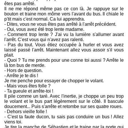
êtes pas arrêté.
Il ne me répond même pas ce con là. Je rappuye sur le
bouton et traine mon môme vers l'avant du bus. Il chiale le
p'tit mais c'est normal. Ca lui apprendra.
- Dites, vous ne vous êtes pas arrêté à l'arrêt précédent.
- Oui, vous avez été trop lente madame.
- Comment trop lente ? J'ai vu la lumière s'allumer avant
l'arrêt. C'est vous qui n'avez pas ralenti.
- Pas du tout. Vous étiez occupée à hurler et vous avez
laissé passé l'arrêt. Maintenant allez vous assoir s'il vous
plait.
- Quoi ? Tu me prends pour une conne toi aussi ? Arrête le
là ton bus de merde.
- Hors de question.
- Arrête je te dis !
Je me penche pour essayer de chopper le volant.
- Mais vous êtes folle ?
- Ta gueule et arrête-toi !
Il pile comme un taré. Avec l'inertie, je choppe un peu trop
le volant et le bus part légèrement sur le côté. Il bascule
doucement... Puis s'arrête et retombe sur ses quatre roues.
- Dehors vieille folle !
- C'est ta faute ducon, tu sais pas conduire un bus ! Allez
viens toi.
Je tire la manche de Sébastien et le traine par la porte qui