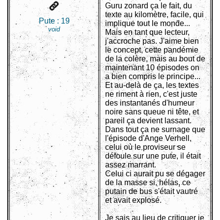
Guru zonard ça le fait, du
texte au kilomètre, facile, qui
Pute :
19
implique tout le monde...
void
Mais en tant que lecteur,
j'accroche pas. J'aime bien
le concept, cette pandémie
de la colère, mais au bout de
maintenant 10 épisodes on
a bien compris le principe...
Et au-delà de ça, les textes
ne riment à rien, c'est juste
des instantanés d'humeur
noire sans queue ni tête, et
pareil ça devient lassant.
Dans tout ça ne surnage que
l'épisode d'Ange Verhell,
celui où le proviseur se
défoule sur une pute, il était
assez marrant.
Celui ci aurait pu se dégager
de la masse si, hélas, ce
putain de bus s'était vautré
et avait explosé.
Je sais au lieu de critiquer je