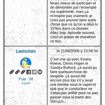
ferais mieux de participer et
de démontrer par l'erxemple
ma supériorité, mais ça
m'inspire pas vraiment, je
crois pas pouvoir faire autre
chose que ce qu'on a déjà lu
10 fois dans ce dossier.
Allez hop, épisode suivant,
c'est un putain de marathon
ce truc.
Lapinchien
le 21/06/2006 à 23:58:34
C'est vrai qu'avec Keanu
Reeve, Denis Hoper et
Sandra Bullock, çà aurait pu
faire quelquechose de
tangible. çà aurait été
Pute :
98
encore plus top s'il y avait
à mort
une bombe sous le capot et
que que le conducteur ne
s'etait pas arrêté pour ne pas
passer sous la barre des
50m.p.h...